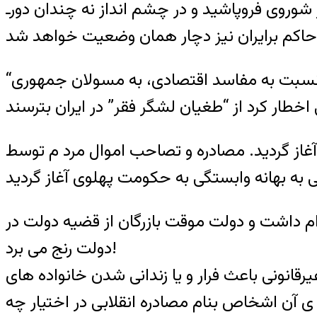
 شوروی فروپاشید و در چشم انداز نه چندان دورـ
“روزنامه ”جمهوری اسلامی” در سرمقاله شنبه 28 دسامبر خود ضمن اعتراض به نبود حساسیت نسبت به مفاسد اقتصادی، به مسولان جمهوری
ت اسلامی آغاز گردید. مصادره و تصاحب اموال مرد م توسط
ام داشت و دولت موقت بازرگان از قضیه دولت در
دولت رنج می برد!
قانونی باعث فرار و یا زندانی شدن خانواده های
 آن اشخاص بنام مصادره انقلابی در اختیار چه