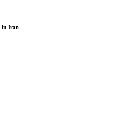
y
in
Iran