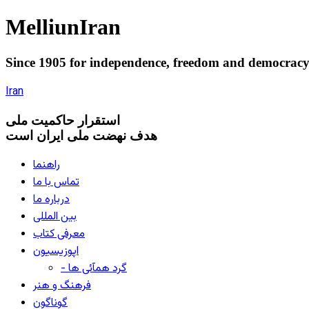
Melliun
Iran
Since 1905 for
independence
,
freedom
and
democrac
Iran
استقرار
حاکميت ملی
هدف نهضت ملی ایران است
راهنما
تماس با ما
درباره ما
بین المللی
معرفی کتاب
اپوزیسیون
- گرد همآئی ها
فرهنگ و هنر
گوناگون