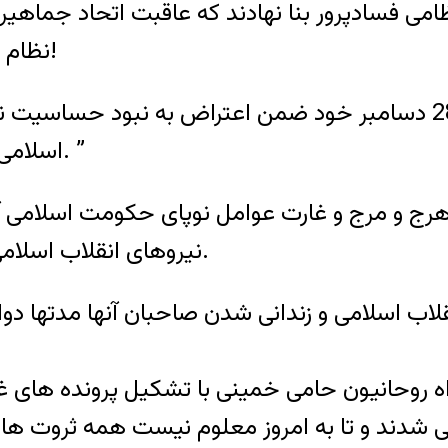
امی فسادپرور بنا نهادند که عاقبت اتحاد جماهیر
نظام حاکم برایران نیز دچار همان وضعیت خواهد شد!
اسلامی اخطار کرد از “طغیان لشگر فقر” در ایران بترسند. ”
ن سال 1357 خورشیدی ـ هرج و مرج و غارت عوامل نوپای حکوم
نیروهای انقلاب اسلامی به بهانه وابستگی به حکومت پهلوی آغاز گردید.
لاب اسلامی و زندانی شدن صاحبان آنها مدتها دو
اه روحانیون حامی خمینی با تشکیل پرونده های غیر
 شدند و تا به امروز معلوم نیست همه ثروت ها ی