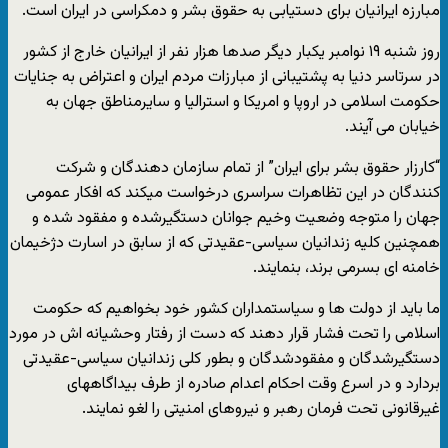
مبارزه ایرانیان برای دستیابی به حقوق بشر و دمکراسی در ایران است.
روز شنبه ۱۹ نوامبر یکبار دیگر صدها هزار نفر از ایرانیان خارج از کشور
در سرتاسر دنیا به پشتیبانی از مبارزات مردم ایران و اعتراض به جنایات
حکومت اسلامی در اروپا و امریکا و استرالیا و سایرمناطق جهان به
خیابان می آیند.
“کارزار حقوق بشر برای ایران” از تمام سازمان دهندگان و شرکت
کنندگان در این تظاهرات سراسری درخواست میکند که افکار عمومی
جهان را متوجه وضعیت وخیم جوانان دستگیرشده و مفقود شده و
همچنین کلیه زندانیان سیاسی-عقیدتی که از سابق در اسارت دژخیمان
خامنه ای بسرمی برند، بنمایند.
ما باید از دولت ها و سیاستمداران کشور خود بخواهیم که حکومت
اسلامی را تحت فشار قرار دهند که دست از رفتار وحشیانه اش در مورد
دستگیرشدگان و مفقودشدگان و بطور کلی زندانیان سیاسی-عقیدتی
بردارد و در اسرع وقت احکام اعدام صادره از طرف بیداگاههای
غیرقانونی تحت فرمان رهبر و نیروهای امنیتی را لغو نمایند.