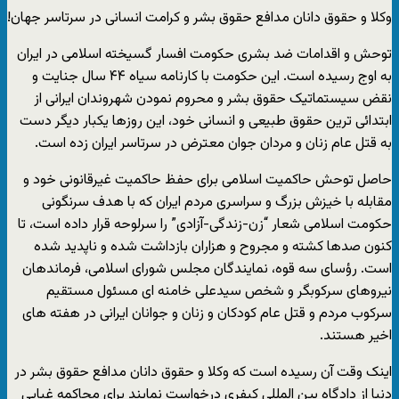
وکلا و حقوق دانان مدافع حقوق بشر و کرامت انسانی در سرتاسر جهان!
توحش و اقدامات ضد بشری حکومت افسار گسیخته اسلامی در ایران
به اوج رسیده است. این حکومت با کارنامه سیاه ۴۴ سال جنایت و
نقض سیستماتیک حقوق بشر و محروم نمودن شهروندان ایرانی از
ابتدائی ترین حقوق طبیعی و انسانی خود، این روزها یکبار دیگر دست
به قتل عام زنان و مردان جوان معترض در سرتاسر ایران زده است.
حاصل توحش حاکمیت اسلامی برای حفظ حاکمیت غیرقانونی خود و
مقابله با خیزش بزرگ و سراسری مردم ایران که با هدف سرنگونی
حکومت اسلامی شعار “زن-زندگی-آزادی” را سرلوحه قرار داده است، تا
کنون صدها کشته و مجروح و هزاران بازداشت شده و ناپدید شده
است. رؤسای سه قوه، نمایندگان مجلس شورای اسلامی، فرماندهان
نیروهای سرکوبگر و شخص سیدعلی خامنه ای مسئول مستقیم
سرکوب مردم و قتل عام کودکان و زنان و جوانان ایرانی در هفته های
اخیر هستند.
اینک وقت آن رسیده است که وکلا و حقوق دانان مدافع حقوق بشر در
دنیا از دادگاه بین المللی کیفری درخواست نمایند برای محاکمه غیابی