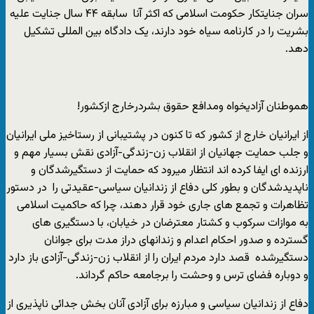
سران جنایتکار حکومت اسلامی که اکثر آنا سابقه ۴۴ سال جنایت علیه
بشریت را در کارنامه سیاه خود دارند، یک دادگاه بین المللی تشکیل
دهد.
هموطنان آزادیخواه ومدافع حقوق بشردرخارج ازکشور!
از ایرانیان خارج از کشور که تا کنون در پشتیبانی از رستاخیز ملی ایرانیان
و جلب حمایت جهانیان از انقلاب زن-زندگی-آزادی نقش بسیار مهم و
ارزنده ای ایفا کرده اند انتظار میرود که حمایت از دستگیرشدگان و
ناپدیدشدگان و بطور کلی دفاع از زندانیان سیاسی-عقیدتی را در دستور
تظاهرات و تجمع های جاری خود قرار دهند، چرا که حاکمیت اسلامی
به موازات سرکوب و کشتار معترضان در خیابان، با دستگیری های
گسترده و صدور احکام اعدام و زندانهای دراز مدت برای جوانان
دستگیرشده قصد دارد مردم ایران را از انقلاب زن-زندگی-آزادی باز دارد
و دوباره فضای ترس و وحشت را برجامعه حاکم گرداند.
دفاع از زندانیان سیاسی و مبارزه برای آزادی آنان بخش جدائی ناپذیری از