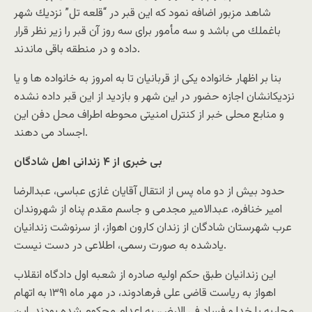
شاهد مزبور اضافه نمود كه اين قبر در “قلعه تل” نزديك شهر
باغملك مى باشد و سه مأمور براى سه روز آن قبر را زير نظر قرار
داده و در منطقه باقى ماندند.
بنا بر اظهار خانواده يکى از قربانيان تا به امروز به خانواده ها و يا
نزديکانشان اجازه حضور در اين شهر و بازديد از اين قبر داده نشده
و منابع محلى خبر از کنترل امنيتى محوطه اطراف محل دفن اين
اجساد مى دهند.
بى خبرى از ۴ زندانى اهل شادگان
حدود بيش از دو ماه پس از انتقال آقايان غازى عباسى، عبدالرضا
امير خنافره، عبدالامير مجدمى و جاسم مقدم پناه از شهروندان
عرب شهرستان شادگان از زندان کارون اهواز، از سرنوشت زندانيان
يادشده به صورت رسمى، اطلاعى در دست نيست.
اين زندانيان طبق حکم اوليه صادره از شعبه اول دادگاه انقلاب
اهواز به رياست قاضى على فرهادوند، در مهر ماه ۱۳۹۱ به اتهام
محاربه با خدا و فساد فى الارض، به اعدام محکوم شده بودند. اين