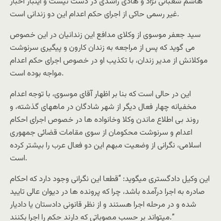
هاشم شعبانى نژاد و هادى راشدى در دست نيست و اينبار اخبار
غير رسمى حاکى از اجراى حکم اعدام اين دو زندانى است.
سيد جعفر موسوى از وکلاى مدافع اين زندانيان در اين خصوص
مى گويد که پس از مراجعه به زندان کارون و پيگيرى سرنوشت
موکلانش از مدير زندان، با تکذيب او در خصوص اجراى حکم اعدام
مواجه بوده است.
اين در حالى است که بنا بر اظهار آقاى موسوى، با توجه اعدام
مخفيانه چهار فعال ديگر از شهر شادگان در ماههاى گذشته، و
روند بى اطلاع ماندن وکلا وخانواده ها در خصوص اجراى احکام
اعدام و سرنوشت محکومان از سوى مقامات قضائى جمهورى
اسلامى، نگرانى از وضعيت مبهم اين دو فعال عرب را بيشتر کرده
است.
اين وکيل دادگسترى ميگويد: “قطعا اين نگرانى وجود دارد که احکام
صادره به اجرا درآمده باشد، چرا که پرونده ها در ديوان عالى تاييد
شده و در مرحله اجرا هستند و از نظر قانونى دادستان يا داديار
ميتواند بر حسب مصوباتى که دارند حکم را اجرا بکنند.”