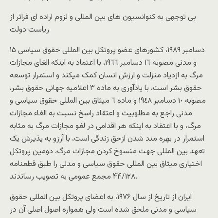
بى توجهى به کنوانسيون هاى بين المللى و لزوم اراده اى فراتر از
رياست دولت
١۵ دسامبر ١۹٨۹، کشورهاى عضو پروتکل بين المللى حقوق سياسى
و مدنى مصوبه ١٦ دسامبر ١٩٦٦، با اعتماد به اينکه الغاى مجازات
مرگ به ازدياد منزلت و ارزش انسان کمک ميکند و استمرار توسعه
حقوق بشر است، با يادآورى به ماده ٣ اعلاميه جهانى حقوق بشر،
مصوبه ١٠ دسامبر ١٩٤٨ و ماده ٦ ميثاق بين المللى حقوق سياسى و
مدنى راجع به مطلوبيت و اعتقاد راسخ نسبت به الغاء مجازات
مرگ، و با اعتقاد به اينکه هر اقدامى در لغو مجازات مرگ به مثابه
استمرار در بهره مند شدن ازحق زندگى است، با آرزو به پذيرش يک
تعهد بين المللى جهت منسوخ کردن مجازات مرگ، دومين پروتکل
اختيارى ميثاق بين المللى حقوق سياسى و مدنى را طبق قطعنامه
۴۴/١٢٨ مجمع عمومى به تصويب رساندند.
ايران از تاريخ از سال ١۹۷۶، به اعضاى پروتکل بين المللى حقوق
سياسى و مدنى ملحق شده است ولى همواره اصول اصلى آن در