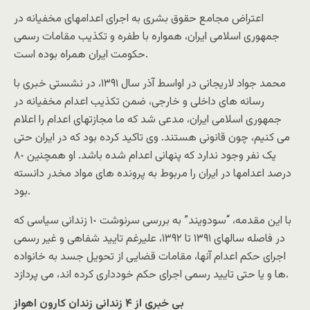
اعتراض مجامع حقوق بشرى به اجراى اعدامهاى مخفيانه در
جمهورى اسلامى ايران، همواره با طفره و تکذيب مقامات رسمى
حکومت ايران همراه بوده است.
محمد جواد لاريجانى در اواسط آذر سال ١٣۹١، در نشستى خبرى با
رسانه هاى داخلى و خارجى، ضمن تکذيب اعدام مخفيانه در
جمهورى اسلامى ايران، مدعى شد که ما مجازتهاى اعدام را اعلام
مى کنيم، چون قانونى هستند. وى تاکيد کرده بود که در ايران حتى
يک نفر وجود ندارد که پنهانى اعدام شده باشد. او همچنين ٨٠
درصد اعدامها در ايران را مربوط به پرونده هاى مواد مخدر دانسته
بود.
با اين مقدمه، “سودويند” به بررسى سرنوشت ١٠ زندانى سياسى که
در فاصله سالهاى ١٣۹١ تا ١٣۹٢، عليرغم تاييد شفاهى و غير رسمى
اجراى حکم اعدام آنها، مقامات قضايى از تحويل جسد به خانواده
ها و يا حتى تاييد رسمى اجراى حکم خوددارى کرده اند، مى پردازد.
بى خبرى از ۴ زندانى زندان کارون اهواز