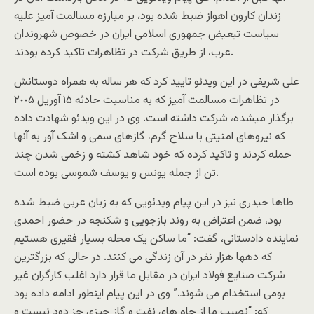
زندان کارون اهواز ضبط شده بود، بر مبارزه مسالمت آميز عليه
سياست تبعيض جمهورى اسلامى ايران در خصوص شهروندان
عرب، از طريق شرکت در تظاهرات تاکيد کرده بودند.
على شريفى در اين ويدئو تاييد کرد که هر ساله به همراه دوستانش
در تظاهرات مسالمت آميز که به مناسبت حادثه ١۵ آوريل ٢٠٠۵
برگذار ميشده، شرکت داشته است. وى در اين ويدئو شهادت داده
که نيروهاى امنيتى با سلاح گرم، گازهاى سمى و اشک آور به آنها
حمله کردند و تاکيد کرده که خود شاهد کشته و زخمى شدن چند
تن از جمله يونس و يوسف شموسى بوده است.
طاها حيدرى نيز در اين پيام ويدئويى که به زبان عربى ضبط شده
بود، ضمن اعتراض به روند بازجويى و شکنجه در حضور احمدى
نماينده دادستانى، گفت: “ما ساکن يک محله بسيار فقيرى هستيم
که دهها هزار نفر در آن زندگى مى کنند. در حالى که بزرگترين
شرکت صنايع فولاد ايران در مقابل ما قرار دارد اغلب کارگران غير
بومى استخدام مى شوند.” وى در اين پيام اينطور ادامه داده بود
که: “نصيب ما از چاه هاى نفت و گاز چيزى جز دود نيست و