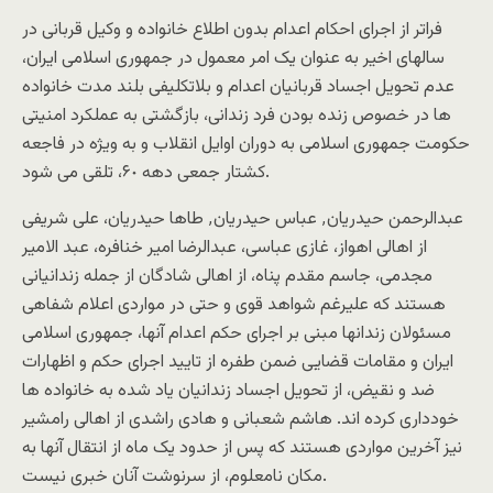
فراتر از اجراى احکام اعدام بدون اطلاع خانواده و وکيل قربانى در
سالهاى اخير به عنوان يک امر معمول در جمهورى اسلامى ايران،
عدم تحويل اجساد قربانيان اعدام و بلاتکليفى بلند مدت خانواده
ها در خصوص زنده بودن فرد زندانى، بازگشتى به عملکرد امنيتى
حکومت جمهورى اسلامى به دوران اوايل انقلاب و به ويژه در فاجعه
کشتار جمعى دهه ۶٠، تلقى مى شود.
عبدالرحمن حيدريان٬ عباس حيدريان٬ طاها حيدريان، على شريفى
از اهالى اهواز، غازى عباسى، عبدالرضا امير خنافره، عبد الامير
مجدمى، جاسم مقدم پناه، از اهالى شادگان از جمله زندانيانى
هستند که عليرغم شواهد قوى و حتى در مواردى اعلام شفاهى
مسئولان زندانها مبنى بر اجراى حکم اعدام آنها، جمهورى اسلامى
ايران و مقامات قضايى ضمن طفره از تاييد اجراى حکم و اظهارات
ضد و نقيض، از تحويل اجساد زندانيان ياد شده به خانواده ها
خوددارى کرده اند. هاشم شعبانى و هادى راشدى از اهالى رامشير
نيز آخرين مواردى هستند که پس از حدود يک ماه از انتقال آنها به
مکان نامعلوم، از سرنوشت آنان خبرى نيست.