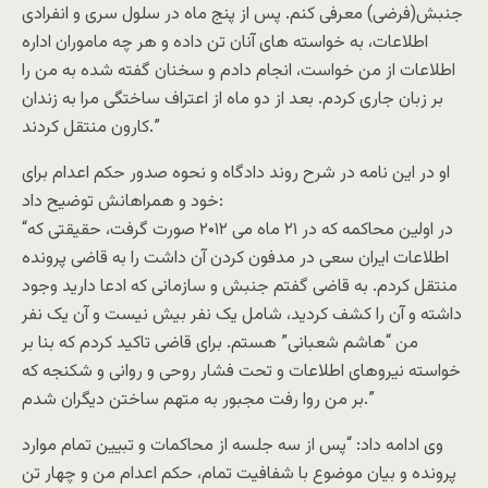
جنبش(فرضى) معرفى کنم. پس از پنج ماه در سلول سرى و انفرادى
اطلاعات، به خواسته هاى آنان تن داده و هر چه ماموران اداره
اطلاعات از من خواست، انجام دادم و سخنان گفته شده به من را
بر زبان جارى کردم. بعد از دو ماه از اعتراف ساختگى مرا به زندان
کارون منتقل کردند.”
او در اين نامه در شرح روند دادگاه و نحوه صدور حکم اعدام براى
خود و همراهانش توضيح داد:
“در اولين محاکمه که در ۲۱ ماه مى ۲۰۱۲ صورت گرفت، حقيقتى که
اطلاعات ايران سعى در مدفون کردن آن داشت را به قاضى پرونده
منتقل کردم. به قاضى گفتم جنبش و سازمانى که ادعا داريد وجود
داشته و آن را کشف کرديد، شامل يک نفر بيش نيست و آن يک نفر
من “هاشم شعبانى” هستم. براى قاضى تاکيد کردم که بنا بر
خواسته نيروهاى اطلاعات و تحت فشار روحى و روانى و شکنجه که
بر من روا رفت مجبور به متهم ساختن ديگران شدم.”
وى ادامه داد: “پس از سه جلسه از محاکمات و تبيين تمام موارد
پرونده و بيان موضوع با شفافيت تمام، حکم اعدام من و چهار تن