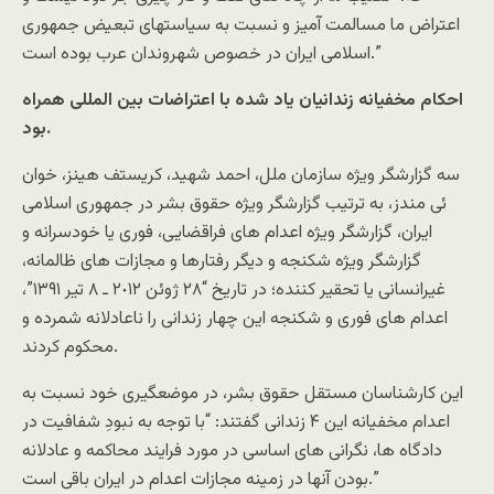
اعتراض ما مسالمت آميز و نسبت به سياستهاى تبعيض جمهورى
اسلامى ايران در خصوص شهروندان عرب بوده است.”
احکام مخفيانه زندانيان ياد شده با اعتراضات بين المللى همراه
بود.
سه گزارشگر ويژه سازمان ملل، احمد شهيد، کريستف هينز، خوان
ئى مندز، به ترتيب گزارشگر ويژه حقوق بشر در جمهورى اسلامى
ايران، گزارشگر ويژه اعدام هاى فراقضايى، فورى يا خودسرانه و
گزارشگر ويژه شکنجه و ديگر رفتارها و مجازات هاى ظالمانه،
غيرانسانى يا تحقير کننده؛ در تاريخ “٢٨ ژوئن ٢٠١٢ ـ ٨ تير ١٣۹١”،
اعدام هاى فورى و شکنجه اين چهار زندانى را ناعادلانه شمرده و
محکوم کردند.
اين کارشناسان مستقل حقوق بشر، در موضعگيرى خود نسبت به
اعدام مخفيانه اين ۴ زندانى گفتند: “با توجه به نبودِ شفافيت در
دادگاه ها، نگرانى هاى اساسى در مورد فرايند محاکمه و عادلانه
بودن آنها در زمينه مجازات اعدام در ايران باقى است.”