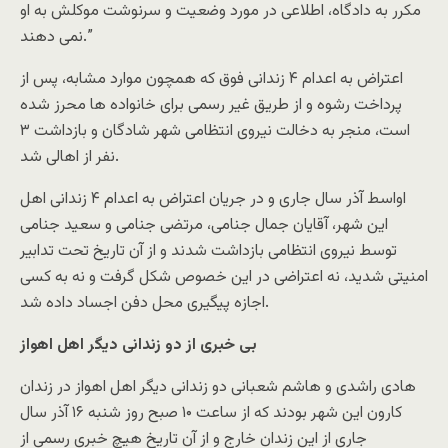
مکرر به دادگاه، اطلاعى در مورد وضعيت و سرنوشت موكلش به او
نمى دهند.”
اعتراض به اعدام ۴ زندانى فوق که همچون موارد مشابه، پس از
پرداخت رشوه و از طريق غير رسمى براى خانواده ها محرز شده
است، منجر به دخالت نيروى انتظامى شهر شادگان و بازداشت ٣
نفر از اهالى شد.
اواسط آذر سال جارى و در جريان اعتراض به اعدام ۴ زندانى اهل
اين شهر، آقايان جمال جنامى، مرتضى جنامى و سعيد جنامى
توسط نيروى انتظامى بازداشت شدند و از آن تاريخ تحت تدابير
امنيتى شديد، نه اعتراضى در اين خصوص شکل گرفت و نه به کسى
اجازه پيگيرى محل دفن اجساد داده شد.
بى خبرى از دو زندانى ديگر اهل اهواز
هادى راشدى و هاشم شعبانى دو زندانى ديگر اهل اهواز در زندان
کارون اين شهر بودند که از ساعت ۱۰ صبح روز شنبه ۱۶ آذر سال
جارى از اين زندان خارج و از آن تاريخ هيچ خبرى رسمى از