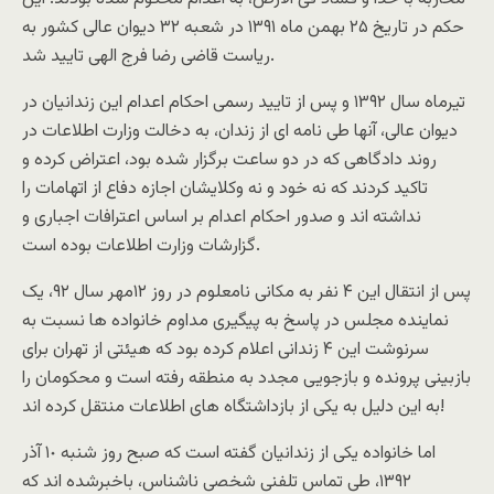
حکم در تاريخ ٢۵ بهمن ماه ١٣٩١ در شعبه ٣٢ ديوان عالى کشور به
رياست قاضى رضا فرج الهى تاييد شد.
تيرماه سال ١٣۹٢ و پس از تاييد رسمى احکام اعدام اين زندانيان در
ديوان عالى، آنها طى نامه اى از زندان، به دخالت وزارت اطلاعات در
روند دادگاهى که در دو ساعت برگزار شده بود، اعتراض کرده و
تاکيد کردند که نه خود و نه وکلايشان اجازه دفاع از اتهامات را
نداشته اند و صدور احکام اعدام بر اساس اعترافات اجبارى و
گزارشات وزارت اطلاعات بوده است.
پس از انتقال اين ۴ نفر به مکانى نامعلوم در روز ١٢مهر سال ۹٢، يک
نماينده مجلس در پاسخ به پيگيرى مداوم خانواده ها نسبت به
سرنوشت اين ۴ زندانى اعلام کرده بود که هيئتى از تهران براى
بازبينى پرونده و بازجويى مجدد به منطقه رفته است و محكومان را
به اين دليل به يكى از بازداشتگاه هاى اطلاعات منتقل كرده اند!
اما خانواده يکى از زندانيان گفته است که صبح روز شنبه ١٠ آذر
١٣۹٢، طى تماس تلفنى شخصى ناشناس، باخبرشده اند که