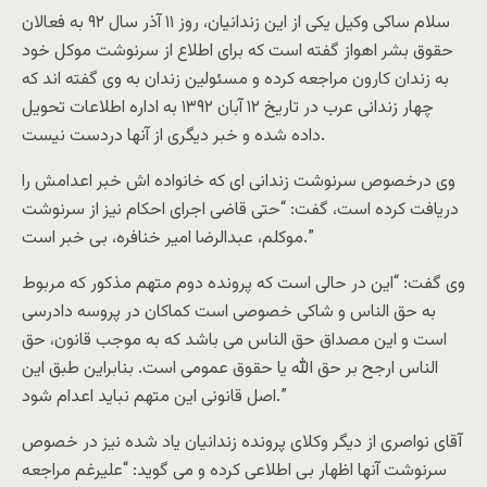
سلام ساکى وکيل يکى از اين زندانيان، روز ١١ آذر سال ۹٢ به فعالان
حقوق بشر اهواز گفته است که براى اطلاع از سرنوشت موکل خود
به زندان کارون مراجعه کرده و مسئولين زندان به وى گفته اند که
چهار زندانى عرب در تاريخ ١٢ آبان ١٣٩٢ به اداره اطلاعات تحويل
داده شده و خبر ديگرى از آنها دردست نيست.
وى درخصوص سرنوشت زندانى اى که خانواده اش خبر اعدامش را
دريافت کرده است، گفت: “حتى قاضى اجراى احکام نيز از سرنوشت
موکلم، عبدالرضا امير خنافره، بى خبر است.”
وى گفت: “اين در حالى است که پرونده دوم متهم مذکور که مربوط
به حق الناس و شاکى خصوصى است کماکان در پروسه دادرسى
است و اين مصداق حق الناس مى باشد که به موجب قانون، حق
الناس ارجح بر حق الله يا حقوق عمومى است. بنابراين طبق اين
اصل قانونى اين متهم نبايد اعدام شود.”
آقاى نواصرى از ديگر وکلاى پرونده زندانيان ياد شده نيز در خصوص
سرنوشت آنها اظهار بى اطلاعى کرده و مى گويد: “عليرغم مراجعه