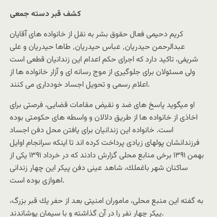
کشف قبر دسته جمعى
کريم دحيمى فعال حقوق بشر به نقل از خانواده های آقايان
عبدالرحمن حيدريان٬ عباس حيدريان٬ طاها حيدريان و على
شريفى، تاکيد دارد که اجراى حکم اعدام اين زندانيان قطعى است
ولى مسئولان براى جلوگيرى از موج رسانه اى و آزار خانواده ها از
اعلام رسمى و تحويل اجساد خوددارى مى کنند.
او ميگويد پاسخ هاى ضد و نقيض مقامات قضايى، فرصتى براى
اخاذى از خانواده ها از طريق دلالان و واسطه هاى حکومتى بوده
است. خانواده اين زندانيان براى يافتن محل دفن اجساد
فرزندانشان پولهاى زيادى پرداخت کرده اند تا اينکه سرانجام اوايل
بهمن ١٣۹١ برخى منابع محلى گزارش دادند که در خرداد ١٣٩١ يكى از
ساكنان شهر باغملك، شاهد عينى دفن پيكر اين چهار زندانى
اهوازى بوده است.
به گفته اين منبع محلى، ماموران امنيتى بعد از حفر يك قبر بزرگ،
پيكر چهار نفر را در آن گذاشته و با سيمان پوشاندند.