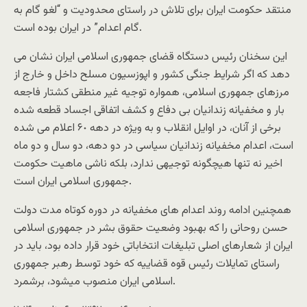
منتقد حکومت ايران براى تلاش در راستاى محدوديت و “لغو گام به
گام اعدام” در ايران بوده است.
این سخنان رئیس دستگاه قضای جمهوری اسلامی ایران نشان مى
دهد که اگر شرايط جنگى کشور و اپوزسيون مسلح داخل و خارج از
مرزهاى جمهورى اسلامى، همواره توجيه غیر منطقی کشتار فاجعه
بار و مخفيانه زندانيان بى دفاع و کشف اتفاقى اجساد قطعه شده
برخى از آنان، در اوايل انقلاب و به ويژه در دهه ۶٠ اعلام مى شده
است، اعدام مخفيانه زندانيان سياسى در دو دهه، دو سال و دو ماه
اخير نه تنها هيچگونه توجيهى ندارد، بلکه ناشى ماهيت حکومت
جمهورى اسلامى ايران است.
همچنين ادامه روند اعدام هاى مخفيانه در دوره کوتاه مدت دولت
حسن روحانى را که بهبود وضعيت حقوق بشر در جمهورى اسلامى
ايران از شعارهاى اصلى تبليغات انتخاباتى خود قرار داده بود، بايد در
راستاى تمايلات رئيس قوه قضاييه که خود توسط رهبر جمهورى
اسلامى ايران منصوب ميشود، برشمرد.