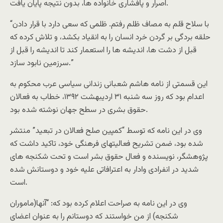
اصرار و پافشارى خانواده ها، بدون نتيجه پايان يافت.
“با سلاح قلم به مصاف ظلم رفتم. ظلمى که سعى دارد با قرار دادن
حلقه بردگى بر گردن خرد انسان را به انقياد بکشد، و تلاش کرده که
قبل از دشت ها، انديشه ها را استعمار کند تا انديشه را قبل از
سرزمين نابود سازد.”
اين قسمتى از نامه هاشم شعبانى زندانى سياسى عرب محکوم به
اعدام بود که روز سه شنبه ٣١ ارديبهشت ١٣۹٢، خطاب به فعالان
حقوق بشرى در سطح جهان نوشته شده بود.
وى در اين نامه که توسط “کمپين صلح فعالان در تبعيد” منتشر
شده بود، ضمن تشريح فعاليتهاى فرهنگى خود، تاکيد داشت که
پژوهشگر، نويسنده و فعال حقوق بشر است و تحت شکنجه هاى
شديد در انفرادى وادار به اعترافاتى عليه خود و دوستانش شده
است.
وى در اين نامه به صراحت اعلام کرده بود که: “آنها(ماموران
شکنجه) از من خواستند که دوستانم را به عنوان اعضاى