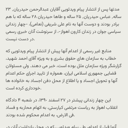
مدتها پس از انتشار پيام ويدئويى آقايان عبدالرحمن حيدريان٬ ۲۳
ساله٬ عباس حيدريان٬ ۲۵ ساله و طاها حيدريان ۲۸ ساله که با هم
برادر بودند و دوست آنها به نام على شريفى (نعامى)، -چهار زندانى
سياسى جوان در زندان کارون اهواز-، از سرنوشت آنان خبرى رسمى
در دست نيست.
منابع غير رسمى از اعدام آنها پيش از انتشار پيام ويدئويى که
خطاب به سازمان هاى حقوق بشرى و به ويژه آقاى احمد شهيد،
گزارشگر ويژه سازمان ملل بوده است، خبر مى دهند. ولى مسئولان
قضايى جمهورى اسلامى ايران، همواره از تاييد اجراى حکم اعدام
آنها و تحويل اجساد و يا اطلاع از محل دفن اجساد به خانواده ها
خوددارى کرده است.
اين چهار زندانى پيشتر در ٢۷ اسفند ١٣۹٠، در شعبه ۴ دادگاه
انقلاب اهواز به رياست مرتضى کيارستى، به اتهام محاربه و فساد
فى الارض، به اعدام محکوم شده بودند.
آنها قبل از اعدام، طى پيام ويدئويى که در محل بازداشت آنان در