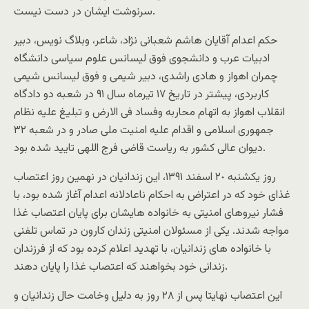
سرنوشت ايشان در دست نيست.
حکم اعدام آقايان هاشم شعبانى نژاد، شاعر، وبلاگ نويس، دبير
ادبيات عرب و دانشجوى فوق ليسانس علوم سياسى دانشگاه
چمران اهواز و هادى راشدى، دبير شيمى و فوق ليسانس شيمى
کاربردى، پيشتر در تاريخ ١۷ تيرماه سال ۹١ در شعبه دو دادگاه
انقلاب اهواز به اتهام محاربه وفساد فى الارض و تبليغ عليه نظام
جمهورى اسلامى و اقدام عليه امنيت ملى صادر و در شعبه ٣٢
ديوان عالى کشور به رياست قاضى فرج اللهى تاييد شده بود.
روز يکشنبه ٢٠ اسفند ١٣۹١، اين زندانيان در نهمين روز اعتصاب
غذاى خود که در اعتراض به احکام ناعادلانه اعدام آغاز شده بود، با
فشار نيروهاى امنيتى به خانواده هايشان براى پايان اعتصاب غذا
مواجه شدند. يکى از مسئولان امنيتى زندان کارون در تماس تلفنى
با خانواده هاى زندانيان، با تهديد اعلام کرده بود که از فرزندان
زندانى خود بخواهند که اعتصاب غذا را پايان دهند.
اين اعتصاب نهايتا پس از ٢٨ روز به دليل وخامت حال زندانيان و