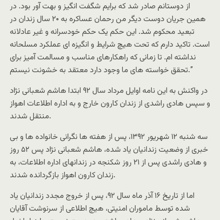
از دوستانم صادر شد که برايم شگفت انگيز و بهت آور بود. در
همين جريان دوست ديگر من رحمان عساکره به ۲۰ سال زندان در
تبعيد محکوم شد. اين حکم يک حکم خودسرانه و غير عادلانه
است. تاکيد دارم که تحت هيچ شرايط و انگيزه اى عملکرد مسلحانه
نداشته ام. تا زمانى که راهکارهاى مناسب و مسالمت آميز براى
تحقق خواسته هاى ما وجود دارد معتقد به خشونت نيستم.”
در واکنش به اين نامه اوايل مرداد سال ۹٢ ابتدا هاشم شعبانى نژاد
و سپس هادى راشدى از زندان کارون خارج و به اداره اطلاعات اهواز
منتقل شدند.
سه شنبه ١٢ شهريور ١٣۹٢، پس از هفته ها نگرانى خانواده ها و بى
خبرى از وضعيت زندانيان ياد شده، هاشم شعبانى نژاد پس ۵٢ روز
و هادى راشدى پس از ٢١ روز شکنجه در زندانهاى اداره اطلاعات، به
زندان کارون اهواز بازگردانده شدند.
اما از تاريخ ۱۶ آذر ماه سال ۹٢، پس از خروج مجدد زندانيان ياد
شده توسط ماموران امنيتى، هيچ اطلاعى از سرنوشت آقايان