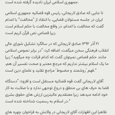
جمهورى اسلامى ايران ناديده گرفته شده است.
تا جايى که صادق لاريجانى، رئيس قوه قضائيه جمهورى اسلامى
ايران در جلسه مسئولان قضايى، با انتقاد از “مخالفت” با اعدام
گفت که مخالفت با اعدام، در واقع مخالفت با حکم اسلام است
زيرا قصاص نص قرآن کريم است.
٢١ آذر ١٣۹٢ صادق لاريجانى که در سالگرد تشکيل شوراى عالى
انقلاب فرهنگى سخن ميگفت، اضافه کرد: “در برابر نصوص اسلامى
مانند حکم قصاص نميتوان گفت که کدام قرائت چه ميگويد؟ زيرا
ما يک اسلام بيشتر نداريم که مرجع معتبر و صحت تفسير آن هم،
فهم ‘روشمند و مضبوط’ مراجع تقليد و علماى دين است.”
آقاى لاريجانى گفت قوه قضائيه مستقل است و افزود: “دستگاه
قضا به حرف هاى بى منطق و دروغ توجهى ندارد و با صلابت به کار
خود ادامه ميدهد زيرا معتقديم عاليترين ارزش هاى حقوق بشرى
در اسلام به رسميت شناخته شده است.”
ظاهرا اين اظهارات آقاى لاريجانى در واکنش به فراخوان چهره هاى