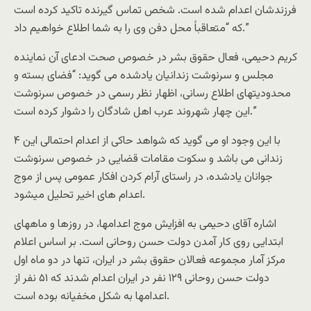
فرزندشان اعدام شده است. شخص تماس گيرنده تاکيد کرده است
که “متعاقباً محل دفن وى را به شما اطلاع خواهيم داد.”
کريم دحيمى، فعال حقوق بشر در خصوص صحت ادعاى آن نماينده
مجلس و سرنوشت زندانيان يادشده مى گويد: “فضاى بسته و
محدوديتهاى اطلاع رسانى، اظهار نظر رسمى در خصوص سرنوشت
اين چهار شهروند عرب اهل شادگان را دشوار کرده است.”
با اين وجود او مى گويد که شواهد حاکى از اعدام احتمالى اين ۴
زندانى مى باشد و سکوت مقامات قضايى در خصوص سرنوشت
جوانان يادشده، در راستاى آرام کردن افکار عمومى پس از موج
اعدام هاى اخير تحليل ميشود.
اشاره آقاى دحيمى به افزايش موج اعدامها، در روزها و ماههاى
ابتدايى روى کار آمدن دولت حسن روحانى است. بر اساس اعلام
مرکز آمار مجموعه فعالان حقوق بشر در ايران، تنها در دو ماه اول
دولت حسن روحانى ١٢۹ نفر در ايران اعدام شدند که ۵۱ نفر از
اعدامها به شکل مخفيانه بوده است.