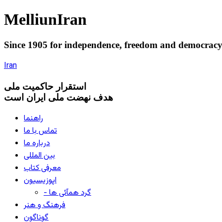
Melliun
Iran
Since 1905 for
independence
,
freedom
and
democrac
Iran
استقرار
حاکميت ملی
هدف نهضت ملی ایران است
راهنما
تماس با ما
درباره ما
بین المللی
معرفی کتاب
اپوزیسیون
- گرد همآئی ها
فرهنگ و هنر
گوناگون