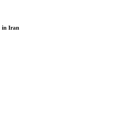
y
in
Iran