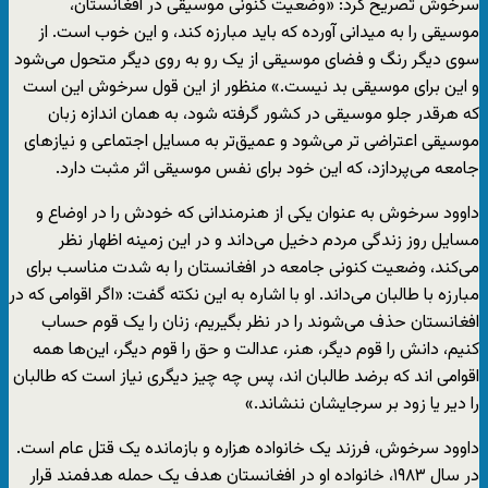
سرخوش تصریح کرد: «وضعیت کنونی موسیقی در افغانستان،
موسیقی را به میدانی آورده که باید مبارزه کند، و این خوب است. از
سوی دیگر رنگ و فضای موسیقی از یک رو به روی دیگر متحول می‌شود
و این برای موسیقی بد نیست.» منظور از این قول سرخوش این است
که هرقدر جلو موسیقی در کشور گرفته شود، به همان اندازه زبان
موسیقی اعتراضی ‌‌تر می‌شود و عمیق‌تر به مسایل اجتماعی و نیازهای
جامعه می‌پردازد، که این خود برای نفس موسیقی اثر مثبت دارد.
داوود سرخوش به عنوان یکی از هنرمندانی که خودش را در اوضاع و
مسایل روز زندگی مردم دخیل می‌داند و در این زمینه اظهار نظر
می‌کند، وضعیت کنونی جامعه در افغانستان را به شدت مناسب برای
مبارزه با طالبان می‌داند. او با اشاره به این نکته گفت: «اگر اقوامی که در
افغانستان حذف می‌شوند را در نظر بگیریم، زنان را یک قوم حساب
کنیم، دانش را قوم دیگر، هنر، عدالت و حق را قوم دیگر، این‌ها همه
اقوامی اند که برضد طالبان اند، پس چه چیز دیگری نیاز است که طالبان
را دیر یا زود بر سرجایشان ننشاند.»
داوود سرخوش، فرزند یک خانواده هزاره و بازمانده یک قتل عام است.
در سال ۱۹۸۳، خانواده او در افغانستان هدف یک حمله هدفمند قرار