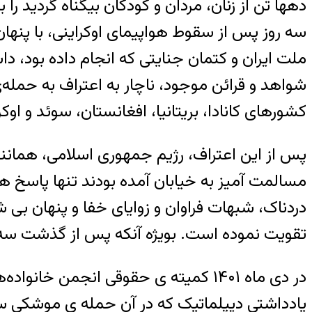
دهها تن از زنان، مردان و کودکان بیگناه گردید 
سه روز پس از سقوط هواپیمای اوکراینی، با پن
شواهد و قرائن موجود، ناچار به اعتراف به حمله
کشورهای کانادا، بریتانیا، افغانستان، سوئد و اوکر
پس از این اعتراف، رژیم جمهوری اسلامی، همانن
مسالمت آمیز به خیابان آمده بودند تنها پاسخ 
دردناک، شبهات فراوان و زوایای خفا و پنهان ب
تقویت نموده است. بویژه آنکه پس از گذشت سه
یادداشتی دیپلماتیک که در آن حمله ی موشکی سپ