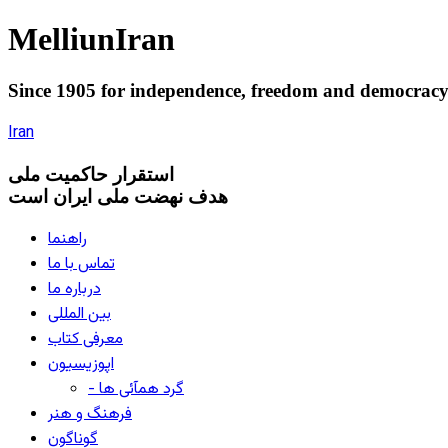
Melliun
Iran
Since 1905 for
independence
,
freedom
and
democrac
Iran
استقرار
حاکميت ملی
هدف نهضت ملی ایران است
راهنما
تماس با ما
درباره ما
بین المللی
معرفی کتاب
اپوزیسیون
- گرد همآئی ها
فرهنگ و هنر
گوناگون