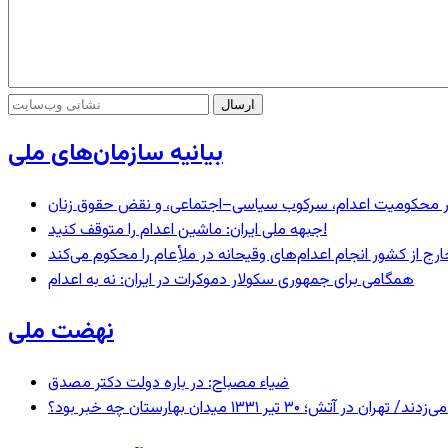
بیانیه سازمان‌های ملی
– در محکومیت اعدام، سرکوب سیاسی–اجتماعی، و نقض حقوق زنان
جبهه ملی ایران: ماشین اعدام را متوقف کنید!
رج از کشور انجام اعدام‌های وقیحانه در ملأِعام را محکوم می‌کند
همگامی برای جمهوری سکولار دموکرات در ایران: نه به اعدام
نهضت ملی
ضیاء مصباح: در باره دولت دکتر مصدق
 ۱۳۳۱ میدان بهارستان چه خبر بود؟