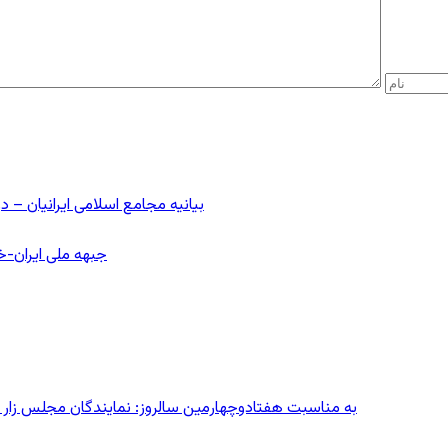
بیانیه مجامع اسلامی ایرانیان 
جبهه ملی ایران-خا
به مناسبت هفتادوچهارمین سالروز: نمایندگان مجلس زار می‌زدند/ تهران در آتش؛ ۳۰ تیر