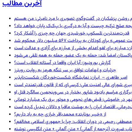
آخرین مطالب
یحه صلح ترکیه چیست و آیا به درگیری با پ‌ک‌ک پایان خواهد داد؟
قدرت‌مندترین تلسکوپ خورشیدی جهان چه چیزی را آشکار کرد؟
 برای کودکان به پرداخت ۵۶۷ میلیون دلار محکوم شد
: مبارزه برای لغو اعدام بخشی از مبارزه برای آزادی و عدالت است
و پاکستان امضا شد؛ حمله به یک عضو، حمله به همه تلقی می‌شود
گزارش یورونیوز؛ آیا ایران واقعا در آستانه انقلاب است؟
جزئیات و ابهامات توافق بر سر تنگه هرمز به روایت رویترز
امیر طاهری – ایران: نمایشگاه شکست‌خوردگان شکست‌ناپذیر
بیری شورای عالی امنیت ملی؛ کرسی‌ای که از قانون قدرتمندتر است
برگزاری مراسم یادبود شاپور بختیار در سی‌وپنجمین سالگرد قتل او
هر در خاموشی؛ قبض‌های نجومی و موتور برق یک میلیارد تومانی
رمانی، اقتصاد ایران را به بهشت مافیا و دلالان تبدیل کرده است
از «خیبر یونایتد» محمدباقر خرازی چه به یاد داریم؟
صطفی رحیمی در دوران انقلاب: چرا با جمهوری اسلامی مخالفم؟
اب ضرورت (ترجمه از آلمانی) + متن آلمانی + متن انگلیسی نوشته