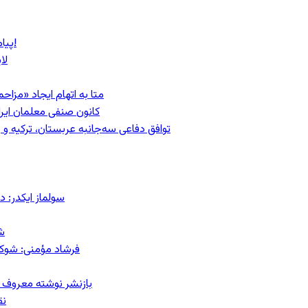
پیام روشن پزشکیان در گفت‌و‌گوی تصویری با مرد نامرئی: من هستم!
لا
متا به اتهام ایجاد «مزاحمت عمومی»
کانون صنفی معلمان ایران
توافق دفاعی سه‌جانبه عربستان، ترکیه 
سولماز ایکدر: د
ش
فرشاد مؤمنی: شوک‌د
بازنشر نوشته معروف م
نق