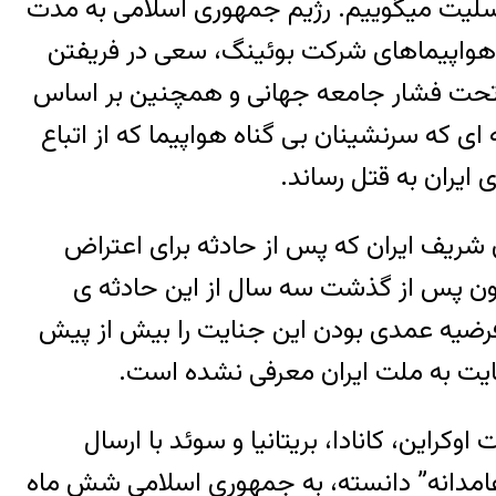
عه تسلیت میگوییم. رژیم جمهوری اسلامی به مدت
 هواپیماهای شرکت بوئینگ، سعی در فریفتن
یتی که انجام داده بود، داشت. سپاه پاسداران سر انجام پس از ۷۲ ساعت، تحت فشار جامعه جهانی و همچنین بر اساس
 که سرنشینان بی گناه هواپیما که از اتباع
ی ایران به قتل رساند.
شریف ایران که پس از حادثه برای اعتراض
ون پس از گذشت سه سال از این حادثه ‌ی
فرضیه عمدی بودن این جنایت را بیش از پیش
یت به ملت ایران معرفی نشده است.
جان‌باختگانِ پرواز ۷۵۲ اعلام کرد که چهار دولت اوکراین، کانادا، بریتانیا و سوئد با ارسال
“عامدانه” دانسته، به جمهوری اسلامی شش ماه