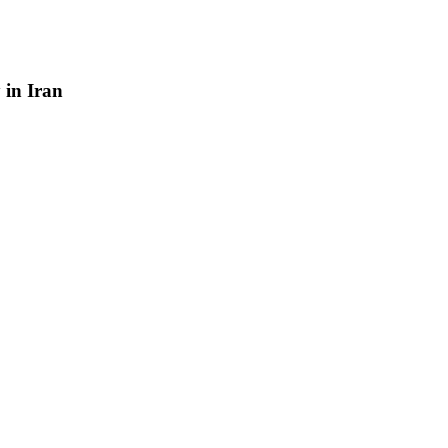
y
in
Iran