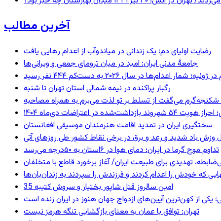
 ۱۳۳۱ میدان بهارستان چه خبر بود؟
آخرین مطالب
رضایت اولیای دم؛ یک زندانی در میاندوآب از اعدام رهایی یافت
جامعهٔ مدنی ایران: امید در میان ترومای جمعی و ویرانی‌ها
رگبار پراکنده در نیمه شمالی استان تهران تا شنبه
کنجه‌گرم می‌گفت از تسلط بر تو لذت می‌برم به همراه مصاحبه
ند بازداشت‌شده در اعتراضات دی‌ماه ۱۴۰۴
سختگیری ایران در تمدید اقامت هنرمندان موسیقی افغانستان
 وزش باد شدید و رعد و برق در برخی نقاط کشور طی روزهای آتی
تداوم موج گرما در ایران؛ دمای هوا در ۶استان به ۵۰درجه می‌رسد
ی‌ضابطه، تهدیدی برای طبیعت ایران/ آغاز برخورد قاطع با متخلفان
بهایی که خودش را اعدام کردند و فرزندش را سپردند به زندان‌بان‌ها
35 امین سالروز قتل شاپور بختیار و سروش کتیبه
؛ یکی از کهن‌ترین آیین‌های ازدواج جهان هنوز در ایران زنده است
تهران: توافق با عمان به معنای بازگشایی تنگه هرمز نیست