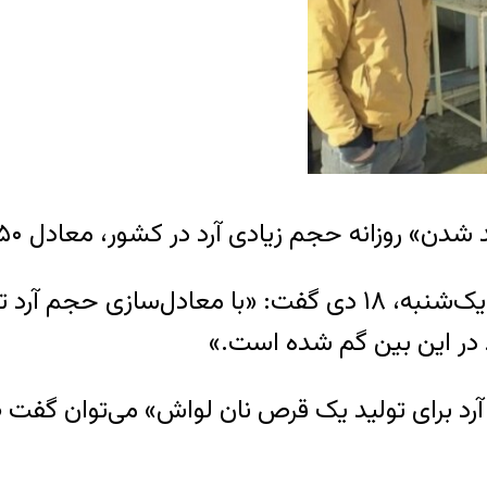
جم زیادی آرد در کشور، معادل ۵۰ میلیون عدد نان لواش، خبر داد.
به گزارش خبرگزاری صداوسیما، محمد جلال، روز یک‌شنبه، ۱۸ دی گ