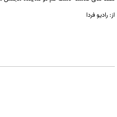
از: رادیو فردا