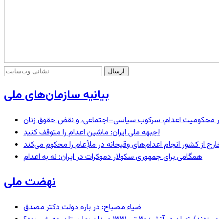
بیانیه سازمان‌های ملی
– در محکومیت اعدام، سرکوب سیاسی–اجتماعی، و نقض حقوق زنان
جبهه ملی ایران: ماشین اعدام را متوقف کنید!
رج از کشور انجام اعدام‌های وقیحانه در ملأِعام را محکوم می‌کند
همگامی برای جمهوری سکولار دموکرات در ایران: نه به اعدام
نهضت ملی
ضیاء مصباح: در باره دولت دکتر مصدق