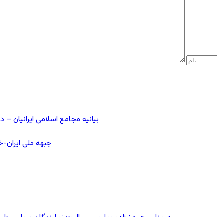
بیانیه مجامع اسلامی ایرانیان 
جبهه ملی ایران-خا