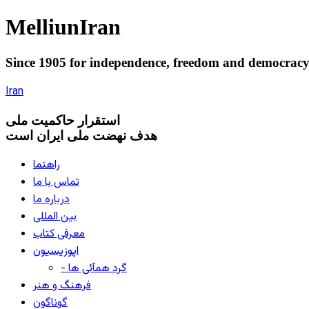
Melliun
Iran
Since 1905 for
independence
,
freedom
and
democrac
Iran
استقرار
حاکميت ملی
هدف نهضت ملی ایران است
راهنما
تماس با ما
درباره ما
بین المللی
معرفی کتاب
اپوزیسیون
- گرد همآئی ها
فرهنگ و هنر
گوناگون