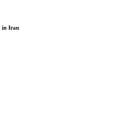
y
in
Iran