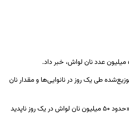
فت: «با معادل‌سازی حجم آرد توزیع‌شده طی یک روز در نانوایی‌ها و مقدار نان
آقای جلال در ادامه افزود که «با محاسبه ۱۰۰ گرم آرد برای تولید یک قرص نان لواش» می‌توان گفت «حدود ۵۰ میلیون نان لواش در یک روز ناپدید