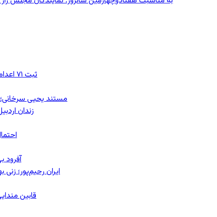
به مناسبت هفتادوچهارمین سالروز: نمایندگان مجلس زار می‌زدند/ تهران در آتش؛ ۳۰ تیر
ثبت ۷۱ اعدام در ژوئیه؛ شمار اعدام‌ها در سال ۲۰۲۶ به دست‌کم ۴۴۴ نفر رسید
مستند یحیی سرخانی؛ ش
زندان اردبیل؛ احراز هویت ۵۴ شهرو
احتمال
آفرود ب
ایران رحیم‌پور؛ زنی 
قابین مندایی