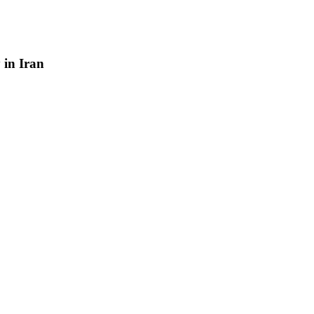
y
in
Iran