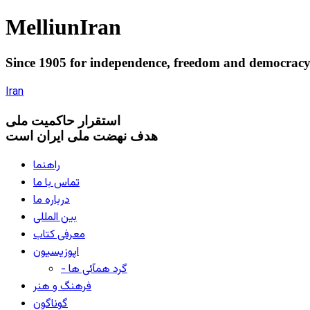
Melliun
Iran
Since 1905 for
independence
,
freedom
and
democrac
Iran
استقرار
حاکميت ملی
هدف نهضت ملی ایران است
راهنما
تماس با ما
درباره ما
بین المللی
معرفی کتاب
اپوزیسیون
- گرد همآئی ها
فرهنگ و هنر
گوناگون