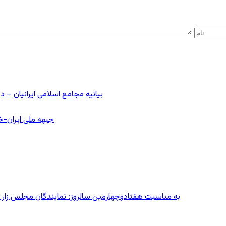
بیانیه مجامع اسلامی ایرانیان 
جبهه ملی ایران-خا
به مناسبت هفتادوچهارمین سالروز: نمایندگان مجلس زار می‌زدند/ تهران در آتش؛ ۳۰ تیر