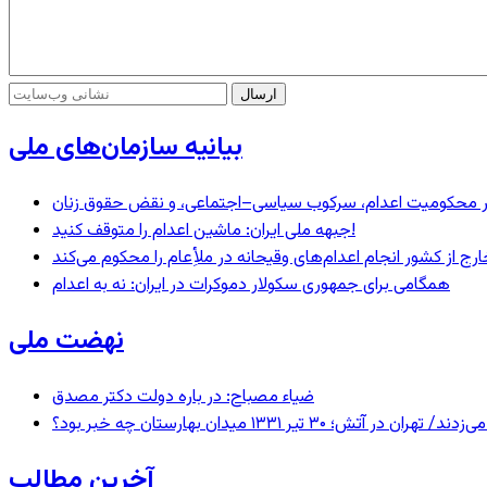
بیانیه سازمان‌های ملی
– در محکومیت اعدام، سرکوب سیاسی–اجتماعی، و نقض حقوق زنان
جبهه ملی ایران: ماشین اعدام را متوقف کنید!
رج از کشور انجام اعدام‌های وقیحانه در ملأِعام را محکوم می‌کند
همگامی برای جمهوری سکولار دموکرات در ایران: نه به اعدام
نهضت ملی
ضیاء مصباح: در باره دولت دکتر مصدق
 ۱۳۳۱ میدان بهارستان چه خبر بود؟
آخرین مطالب