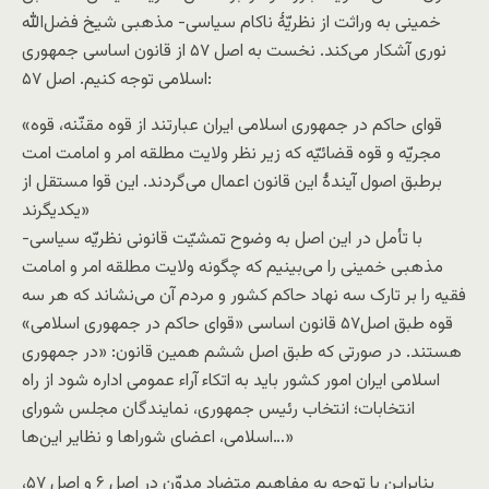
خمینی به وراثت از نظریّهٔ ناکام سیاسی- مذهبی شیخ فضل‌الله
نوری آشکار می‌کند. نخست به اصل ۵۷ از قانون اساسی جمهوری
اسلامی توجه کنیم. اصل ۵۷:
«قوای حاکم در جمهوری اسلامی ایران عبارتند از قوه مقنّنه، قوه
مجریّه و قوه قضائیّه که زیر نظر ولایت مطلقه امر و امامت امت
برطبق اصول آیندهٔ این قانون اعمال می‌گردند. این قوا مستقل از
یکدیگرند»
با تأمل در این اصل به وضوح تمشیّت قانونی نظریّه سیاسی-
مذهبی خمینی را می‌بینیم که چگونه ولایت مطلقه امر و امامت
فقیه را بر تارک سه نهاد حاکم کشور و مردم آن می‌نشاند که هر سه
قوه طبق اصل۵۷ قانون اساسی «قوای حاکم در جمهوری اسلامی»
هستند. در صورتی که طبق اصل ششم همین قانون: «در جمهوری
اسلامی ایران امور کشور باید به اتکاء آراء عمومی اداره شود از راه
انتخابات؛ انتخاب رئیس جمهوری، نمایندگان مجلس شورای
اسلامی، اعضای شورا‌ها و نظایر این‌ها…»
بنابراین با توجه به مفاهیم متضاد مدوّن در اصل ۶ و اصل ۵۷،