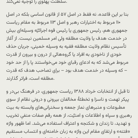
سلطنت پهلوی را توجیه نمی‌کند.
بنا بر این قاعده، نه فقط در اصل ۵۷ از قانون اساسی بلکه در اصل
۱۱۰ مربوط به اختیارات رهبر و اصل ۱۱۳ مربوط به مقام ریاست
جمهوری هم، رئیس جمهوری یا رئیس قوه اجرائیّه وسیله‌ای بیش
در خدمت هدف یا ولایت مطلقه ولی امر مسلمین نیست. از آغاز
تأسیس نظام ولایت مطلقه فقیه به وسیله خمینی، جریان حذف
خودی از ناخودی به افراد یا گروه‌هائی از درون و بیرون از قدرت
مربوط می‌شد که به ادعای رقبای خود می‌خواستند پا را از حد خود
– که وسیله در خدمت هدف بود – برای تصاحب هدف که قدرت
مطلقه است، فرا‌تر گذارند.
تا قبل از انتخابات خرداد ۱۳۸۸ ریاست جمهوری، در فرهنگ بی‌در و
پیکر تهمت و ناسزا و تخطئهٔ مخالفان بیرونی و درونی نظام از سوی
مطبوعات و منبرهای نماز جمعه و سخنرانی‌های وابسته به بیت
رهبری و سپاه و اطلاعات و امنیّت، از همه رقم صفات منفیِ تخریب
و تهدید، تا زندان و شکنجه و اعتراف استفاده می‌شد. اما ظهور واژه
«فتنه» و ارتقای مقام این واژه به زبان خامنه‌ای و انتساب مستقیم