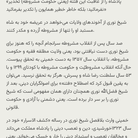
«پادشاه را از عاقبت این فتنه (یعنی حکومت مشروطه) تخدیر
نفرمائید؛ بلکه خاطر خطیر همایون را تکدیر بفرمائید»
شیخ نوری از آخوندهای ولایات می‌خواهد در عریضه خود به شاه
مستبد او را تنها از مشروطه آزرده و مکدر کنند.
صد سال پس از انقلاب مشروطه سرانجام آنچه را که هنوز برای
شیخ نوری دست نیافتنی بود، یعنی ولایت مطلقه فقیه و حکومت
مشروطه، با انقلاب سال ۱۳۵۷ به دست خمینی به تحقق پیوست.
حال آنکه انقلاب مشروطیّت و حکومت مشروطه با کودتای ۱۲۹۹ و با
۵۳ سال سلطنت رضا شاه و پسرش، هرگز به تحقق نرسید. می‌توان
به یقین قبول کرد که اصطلاح «فتنه» برای اصولگرایان دینی، بعد از
شیخ فضل‌الله نوری همچنان دارای‌‌ همان مفهومی است که شیخ
نوری را بر سر دار برده است. یعنی دشمنی با آزادی و حکومت
قانونی.
خمینی وارث بلافصل شیخ نوری در رساله «کشف الاسرار» خود در
سال ۱۳۲۳خورشیدی، دین و تعصب دینی را پادشاه مملکت می‌داند
و مخالفان تعصب و استبداد دینی را خار و خسک می‌خواند. یعنی‌‌