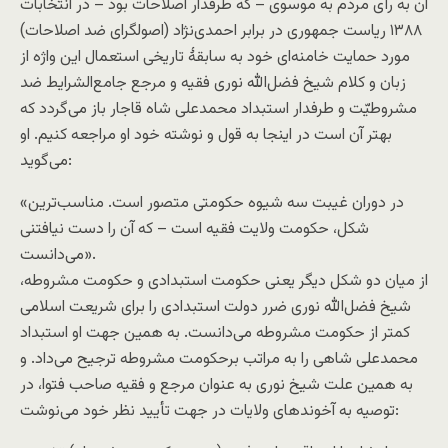
آن به رأی مردم به موسوی – که طرفدار اصلاحات بود – در انتخابات
۱۳۸۸ ریاست جمهوری در برابر احمدی‌نژاد (اصولگرای ضد اصلاحات)
مورد حمایت خامنه‌ای خود به سابقهٔ تاریخی استعمال این واژه از
زبان و کلام شیخ فضل‌الله نوری فقیه و مرجع جامع‌الشرایط ضد
مشروطیّت و طرفدار استبداد محمدعلی شاه قاجار باز می‌گردد که
بهتر آن است در اینجا به قول و نوشته خود او مراجعه کنیم. او
می‌گوید:
«در دوران غیبت سه شیوه حکومتی متصور است. مناسب‌ترین
شکل، حکومت ولایت فقیه است – که آن را دست نیافتنی
می‌دانست».
از میان دو شکل دیگر یعنی حکومت استبدادی و حکومت مشروطه،
شیخ فضل‌الله نوری ضرر دولت استبدادی را برای شریعت اسلامی
کمتر از حکومت مشروطه می‌دانست. به همین جهت او استبداد
محمدعلی شاهی را به مراتب برحکومت مشروطه ترجیح می‌داد. و
به همین علت شیخ نوری به عنوان مرجع و فقیه صاحب فتوا، در
توصیه به آخوندهای ولایات در جهت تأیید نظر خود می‌نوشت: