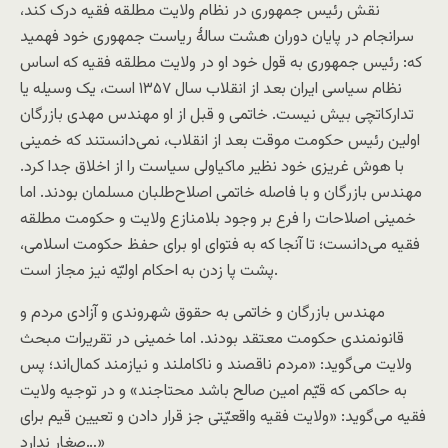
نقش رئیس جمهوری در نظام ولایت مطلقه فقیه درک کند،
سرانجام در پایان دوران هشت سالهٔ ریاست جمهوری خود فهمید
که: رئیس جمهوری به قول خود او در ولایت مطلقه فقیه که اساس
نظام سیاسی ایران بعد از انقلاب سال ۱۳۵۷ است، یک وسیله یا
تدارکاتچی بیش نیست. خاتمی و قبل از او مهندس مهدی بازرگان
اولین رئیس حکومت موقت بعد از انقلاب، نمی‌دانستند که خمینی
با هوش غریزی خود نظیر ماکیاولی سیاست را از اخلاق جدا کرد.
مهندس بازرگان و با فاصله خاتمی اصلاح‌طلبان مسلمان بودند. اما
خمینی اصلاحات را فرع بر وجود بلامنازع ولایت و حکومت مطلقه
فقیه می‌دانست؛ تا آنجا که به فتوای او برای حفظ حکومت اسلامی،
پشت پا زدن به احکام اولیّه نیز مجاز است.
مهندس بازرگان و خاتمی به حقوق شهروندی و آزادی مردم و
قانونمندی حکومت معتقد بودند. اما خمینی در تقریرات مبحث
ولایت می‌گوید: «مردم ناقصند و نا‌کاملند و نیازمند کمال‌اند؛ پس
به حاکمی که قیّم امین صالح باشد محتاجند» و در توجیه ولایت
فقیه می‌گوید: «ولایت فقیه واقعیّتی جز قرار دادن و تعیین قیم برای
صغار ندارد…»