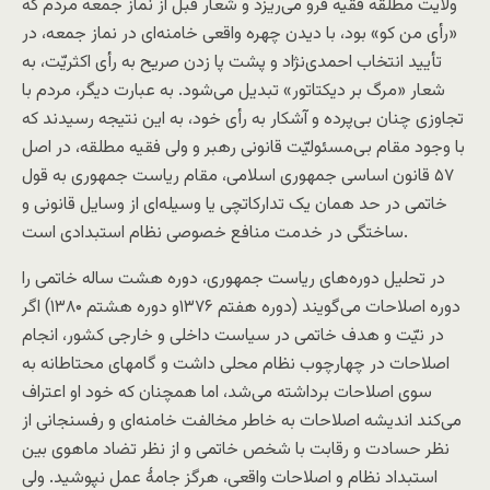
ولایت مطلقه فقیه فرو می‌ریزد و شعار قبل از نماز جمعه مردم که
«رأی من کو» بود، با دیدن چهره واقعی خامنه‌ای در نماز جمعه، در
تأیید انتخاب احمدی‌نژاد و پشت پا زدن صریح به رأی اکثریّت، به
شعار «مرگ بر دیکتاتور» تبدیل می‌شود. به عبارت دیگر، مردم با
تجاوزی چنان بی‌پرده و آشکار به رأی خود، به این نتیجه رسیدند که
با وجود مقام بی‌مسئولیّت قانونی رهبر و ولی فقیه مطلقه، در اصل
۵۷ قانون اساسی جمهوری اسلامی، مقام ریاست جمهوری به قول
خاتمی در حد‌‌ همان یک تدارکاتچی یا وسیله‌ای از وسایل قانونی و
ساختگی در خدمت منافع خصوصی نظام استبدادی است.
در تحلیل دوره‌های ریاست جمهوری، دوره هشت ساله خاتمی را
دوره اصلاحات می‌گویند (دوره هفتم ۱۳۷۶و دوره هشتم ۱۳۸۰) اگر
در نیّت و هدف خاتمی در سیاست داخلی و خارجی کشور، انجام
اصلاحات در چهارچوب نظام محلی داشت و گامهای محتاطانه به
سوی اصلاحات برداشته می‌شد، اما همچنان که خود او اعتراف
می‌کند اندیشه اصلاحات به خاطر مخالفت خامنه‌ای و رفسنجانی از
نظر حسادت و رقابت با شخص خاتمی و از نظر تضاد ماهوی بین
استبداد نظام و اصلاحات واقعی، هرگز جامهٔ عمل نپوشید. ولی