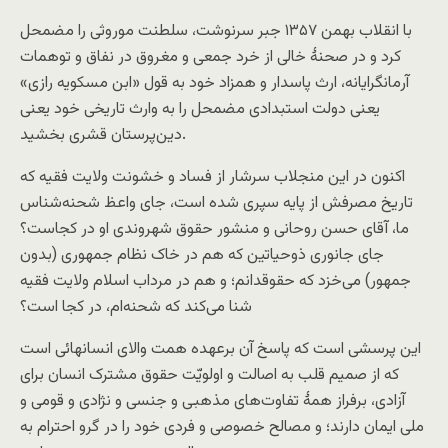
با انقلاب بهمن ۱۳۵۷ جبر سرنوشت، سلطنت موروثی را مضمحل
کرد و در صحنهٔ خالی از خرد جمعی و مغروق در نفاق و توهمات
آرمانگرایانه، ارث پاسدار و همزاد خود به قول «ابن مسکویه رازی»
یعنی دولت استبدادی مضمحل را به وارث تاریخی خود یعنی
دین‌پرستان قشری بخشید.
اکنون در این منجلاب سرشار از فساد و خشونت ولایت فقیه که
تاریخ مصرفش از پایه سپری شده است، جای واعظ شحنه‌شناس
ما، آقای حسن روحانی و منشور حقوق شهروندی او در کجاست؟
جای جانوری ذوحیاتین که هم در خاک نظام جمهوری (بدون
جمهور) می‌خزد که حقوقدانم؛ و هم در مرداب اسلام ولایت فقیه
شنا می‌کند که شحنه‌ام، در کجا است؟
این پرسشی است که پاسخ آن برعهده همت والای انسانهائی است
که از صمیم قلب به اصالت و اولویّت حقوق مشترک انسان برای
آزادی، برفراز همهٔ تفاوت‌های مذهبی و جنسی و نژادی و قومی و
ملی ایمان دارند؛ و مصالح خصوصی و فردی خود را در گرو احترام به