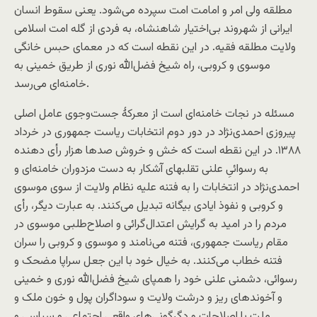
مطلقه ولی امر و امامت امت سپرده می‌شود. یعنی سقوط انسان
ایرانی از شهروند بی‌اختیار شاهنشاه، به فردی از گله امت اسلامی
ولایت مطلقه فقیه. در این نقطه است که در معمای حبس خانگی
موسوی و کروبی، راه شیخ فضل‌الله نوری از طریق خمینی به
خامنه‌ای می‌رسد.
مسئله در نجات خامنه‌ای است از معرکهٔ جست‌و‌جوی عامل اصلی
پیروزی احمدی‌نژاد در دور دوم انتخابات ریاست جمهوری در خرداد
۱۳۸۸. در این نقطه است که خش و خروش صد‌ها هزار رأی دهنده
به رسوائیِ علنی تقلبهای آشکار به دست مزدوران خامنه‌ای و
احمدی‌نژاد در انتخابات را به فتنه علیه نظام ولایت از سوی موسوی
و کروبی و نفوذ ایادی بیگانه تبدیل می‌کنند. به عبارت دیگر، رأی
مردم را در امید به گرایش اعتدال‌گرائی و اصلاح‌طلبی موسوی در
مقام ریاست جمهوری، فتنه می‌نامند و موسوی و کروبی را سران
فتنه خطاب می‌کنند. به خیال خود با این جعل سراپا مضحک و
رسوائی، دشمنی علنی خود را همپای شیخ فضل‌الله نوری و خمینی
و آخوندهای ریز و درشت ولایت و سوداگران پول و خون ملک و
ملت با اصلاحات و دگرگونی‌های واقعی اجتماعی و سیاسی و