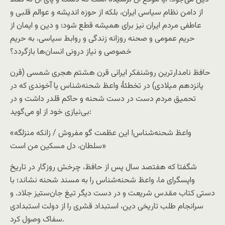
از دامن نظام سیاسی ایران، بلکه از حوزه اندیشه و عوالم قلبی و
عاطفی مردم ایران نیز برای همیشه قطع شود؛ و دین و ایمان از
حریم عمومی و صحنه روزانه زندگی و روابط سیاسی، به حریم
خصوصی و نیاز درونی انسان‌ها بازگردد؟
حافظ نامدار‌ترین روشنفکر ایرانی قرن هشتم هجری شمسی (قرن
پانزدهم میلادی) در تخطئهٔ واعظ شحنه‌شناس یا آخوندی که در
تحمیق مردم دست در دست شحنه و حاکم قلدر داشت و در
بی‌نیازی خود از او می‌گوید:
«واعظ شحنه‌شناس! این عظمت گو مفروش / زانکه منزلگه
سلطان، دل مسکین من است»
شگفتا که هفتصد سال پس از حافظ، چرخش روزگار در تاریخ
واپسگرای ما، واعظ شحنه‌شناس را به مسند شحنه نشاند؛ با
دستی کتاب مقدس شریعت و در دست دیگر تیغ جان‌ستیز جلاد. و
سرانجام طلب تاریخی دین، استبداد قشری را از دولت استبدادی
سفاک وصول کرد.