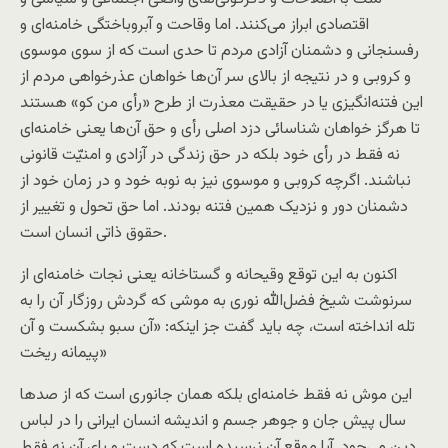
اقتصادی ابراز می‌کنند. اما وقاحت و آبروباختگی خامنه‌ای و
رفسنجانی و دشمنان آزادی مردم تا حدی است که از سوی موسوی
و کروبی و در نتیجه از بالای سر آن‌ها خواهان عذرخواهی مردم از
این فتنه‌انگیزی یا در حقیقت معذرت از طرح «رأی من کو» هستند
تا هرگز خواهان شناسائی دزد اصلی رأی و حق آن‌ها یعنی خامنه‌ای
نه فقط در رأی خود بلکه در حق زندگی در آزادی و امنیّت قانونی
نباشند. اگرچه کروبی و موسوی نیز به نوبه خود و در زمان خود از
دشمنان دور و نزدیک همین فتنه بودند. اما حق تحول و تغییر از
حقوق ذاتی انسان است.
اکنون به این توقع وقیحانه و گستاخانه یعنی نجات خامنه‌ای از
سرنوشت شیخ فضل‌الله نوری به موشی که گردش روزگار آن را به
تله انداخته است، چه باید گفت جز اینکه: «آن سبو بشکست و آن
پیمانه ریخت»
این موش نه فقط خامنه‌ای بلکه‌‌ همان جانوری است که از صد‌ها
سال پیش جان و جوهر جسم و اندیشه انسان ایرانی را در لباس
دین می‌جود. آیا موقع آن نرسیده است که دست و پای آن نه فقط