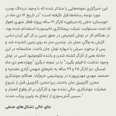
این خبرگزاری نمونه‌هایی را متذکر شده که با وجود دردناک بودن،
مورد توجه رسانه‌ها قرار نگرفته است: “در تاریخ ۱۶ دی ماه در
خوزستان، «علی زادحزباوی» کارگر ۲۱ ساله پروژه قطار شهری اهواز
که تحت مسئولیت شرکت پیمانکاری «کیسون» استخدام شده بود،
در هنگام کار در تونلی کم‌عرض در عمق زمین بر اثر گیر کردن لباس
کارش به واگن حمل بار، چندین متر به روی زمین کشیده شد و
پس از برخورد سرش با دیواره تونل جان باخت. متاسفانه در این
حادثه بغیر از کارگر کشته شدن و راننده لکوموتیو، کسی در تونل
وجود نداشت تا فیلم بگیرد.” یا در نمونه دیگری “چهاردهم دی ماه
امسال، دو کارگر ۲۵ و ۲۹ ساله به نام‌های «بهمن آزادی مقدم» و
«محمد مهدی مهدی‌پور» در پتروشیمی خرم‌آباد، هنگام جوشکاری
مخزن گازوییل جان باختند زیرا مخزن گازوییل قبل از شروع
عملیات جوشکاری، خالی نشده بود و کارگران بر اثر وقوع انفجار و
سپس آتش‌سوزی از ارتفاع به پایین پرتاب شدند.”
جای خالی تشکل‌های صنفی