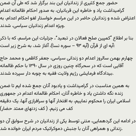
حضور جمع کثيرى از زندانيان اين بند برگزار شد که طى آن ضمن
گراميداشت ياد و خاطره اين قربانيان، به صدور احکام ظالمانه اعدام
اعتراض شده و زندانيان حاضر در اين مراسم خواستار لغو احکام اعدام، به
ويژه اعدام زندانيان سياسى، شدند.
بنا بر اطلاع “کمپین صلح فعالان در تبعید”، جزئیات این مراسم، که با ذکر
آيه اى از قرآن (آيه ۹٣ – سوره نسا)، آغاز شد، به شرح زير است:
چهارم بهمن سالروز اعدام دو زندانى سياسى، جعفر کاظمى و محمد حاج
آقايى است که در سحرگاه چنين روزى در سال ١٣۹٠ با حکم ظالمانه
بيدادگاه فرمايشى رژيم ولايت فقيه به چوبه دار سپرده شدند.
به همين مناسبت در گراميداشت و يادبود آنان جمع شده ايم تا ضمن
زنده نگه داشتن ياد و خاطره آنان، احکام ظالمانه اعدام در جمهورى
اسلامى ايران را محکوم نماييم، به افتخار آنها و سرافرازى آنها، يک دقيقه
کف مى زنيم. ( کف زدنهاى ممتد حضار)
در ادامه اين گردهمايى، متنى توسط يکى از زندانيان در شرح سوابق آن دو
زندانى و همراهى آنان با جنبش دموکراتيک مردم ايران خوانده شد.