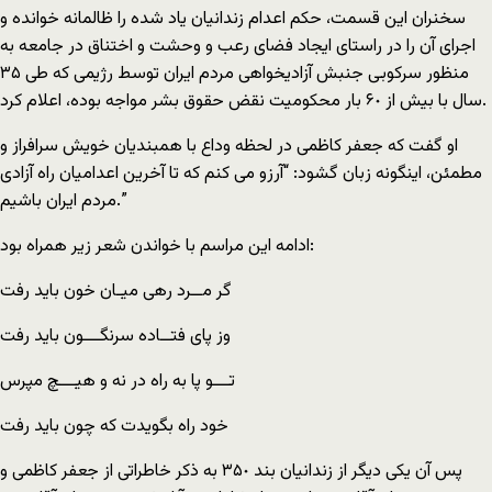
سخنران این قسمت، حکم اعدام زندانيان ياد شده را ظالمانه خوانده و
اجراى آن را در راستاى ايجاد فضاى رعب و وحشت و اختناق در جامعه به
منظور سرکوبى جنبش آزاديخواهى مردم ايران توسط رژيمى که طى ٣۵
سال با بيش از ۶٠ بار محکوميت نقض حقوق بشر مواجه بوده، اعلام کرد.
او گفت که جعفر کاظمى در لحظه وداع با همبنديان خويش سرافراز و
مطمئن، اينگونه زبان گشود: “آرزو مى کنم که تا آخرين اعداميان راه آزادى
مردم ايران باشيم.”
ادامه اين مراسم با خواندن شعر زير همراه بود:
گر مــرد رهى ميـان خون بايد رفت
وز پاى فتــاده سرنگـــون بايد رفت
تـــو پا به راه در نه و هيـــچ مپرس
خود راه بگويدت که چون بايد رفت
پس آن يکى ديگر از زندانيان بند ٣۵٠ به ذکر خاطراتى از جعفر کاظمى و