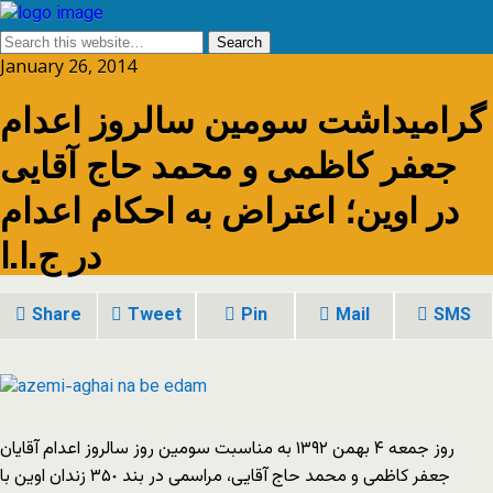
January 26, 2014
گرامیداشت سومين سالروز اعدام
جعفر کاظمى و محمد حاج آقايى
در اوین؛ اعتراض به احکام اعدام
در ج.ا.ا
Share
Tweet
Pin
Mail
SMS
روز جمعه ۴ بهمن ١٣۹٢ به مناسبت سومين روز سالروز اعدام آقايان
جعفر کاظمى و محمد حاج آقايى، مراسمى در بند ٣۵٠ زندان اوين با