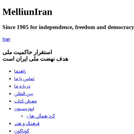
Melliun
Iran
Since 1905 for
independence
,
freedom
and
democrac
Iran
استقرار
حاکميت ملی
هدف نهضت ملی ایران است
راهنما
تماس با ما
درباره ما
بین المللی
معرفی کتاب
اپوزیسیون
- گرد همآئی ها
فرهنگ و هنر
گوناگون