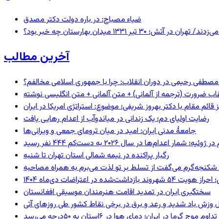
ضیاء مصباح: در باره دولت دکتر مصدق
 ۱۳۳۱ میدان بهارستان چه خبر بود؟
آخرین مطالب
صطفی رحیمی در دوران انقلاب: چرا با جمهوری اسلامی مخالفم؟
اب ضرورت (ترجمه از آلمانی) + متن آلمانی + متن انگلیسی نوشته
ائم مقام با دکتر بهروز شریفی؛ موضوع: استراتژی امریکا در ایران
رضایت اولیای دم؛ یک زندانی در میاندوآب از اعدام رهایی یافت
جامعهٔ مدنی ایران: امید در میان ترومای جمعی و ویرانی‌ها
رگبار پراکنده در نیمه شمالی استان تهران تا شنبه
کنجه‌گرم می‌گفت از تسلط بر تو لذت می‌برم به همراه مصاحبه
ند بازداشت‌شده در اعتراضات دی‌ماه ۱۴۰۴
سختگیری ایران در تمدید اقامت هنرمندان موسیقی افغانستان
 وزش باد شدید و رعد و برق در برخی نقاط کشور طی روزهای آتی
تداوم موج گرما در ایران؛ دمای هوا در ۶استان به ۵۰درجه می‌رسد