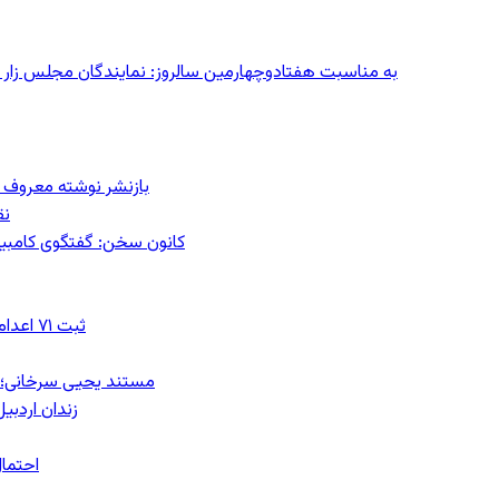
به مناسبت هفتادوچهارمین سالروز: نمایندگان مجلس زار می‌زدند/ تهران در آتش؛ ۳۰ تیر
بازنشر نوشته معروف م
نق
کانون سخن: گفتگوی کامبیز ق
ثبت ۷۱ اعدام در ژوئیه؛ شمار اعدام‌ها در سال ۲۰۲۶ به دست‌کم ۴۴۴ نفر رسید
مستند یحیی سرخانی؛ ش
زندان اردبیل؛ احراز هویت ۵۴ شهرو
احتمال