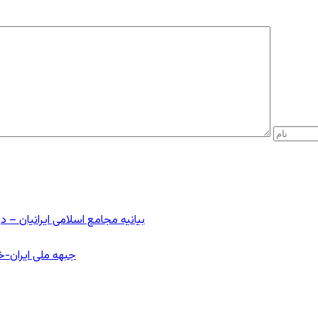
بیانیه مجامع اسلامی ایرانیان 
جبهه ملی ایران-خا