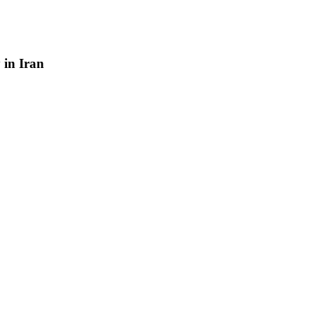
y
in
Iran