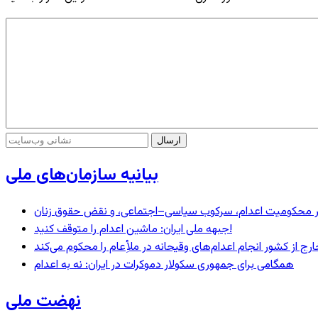
بیانیه سازمان‌های ملی
– در محکومیت اعدام، سرکوب سیاسی–اجتماعی، و نقض حقوق زنان
جبهه ملی ایران: ماشین اعدام را متوقف کنید!
رج از کشور انجام اعدام‌های وقیحانه در ملأِعام را محکوم می‌کند
همگامی برای جمهوری سکولار دموکرات در ایران: نه به اعدام
نهضت ملی