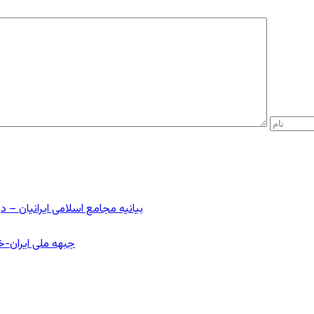
بیانیه مجامع اسلامی ایرانیان 
جبهه ملی ایران-خا