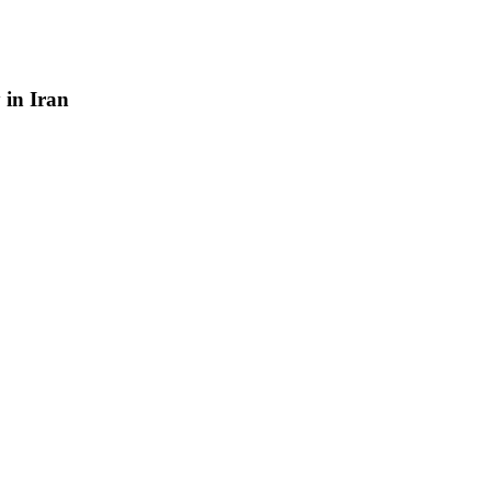
y
in
Iran