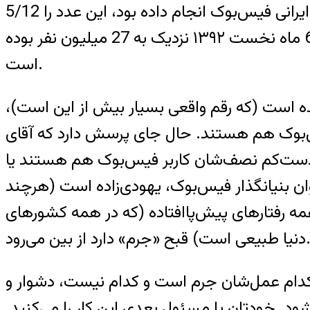
برای نمونه بر اساس برآوردی که 2 سال پیش (دوم بهمن 1390) سایت تابناک از تعداد کاربران ایرانی فیس‌بوک انجام داده بود، این عدد را 5/12
میلیون نفر اعلام کرد. کل کاربران ایران بر اساس آخرین آمار اعلام‌شده از سوی وزارت ارتباطات در 6 ماه نخست ۱۳۹۲ نزدیک به 27 میلیون نفر بوده
است.
ک در ایران افزوده شده است (که رقم واقعی بسیار بیش از این است)،
 فیس‌بوک هم هستند. حال جای پرسش دارد که آقای
 و دست‌کم نصف‌شان کاربر فیس‌بوک هم هستند یا
وان بنیانگذار فیس‌بوک، یهودی‌زاده است (هرچند
ن همه رفتارهای پیش‌پاافتاده (که در همه کشورهای
یعی است) قبح «جرم» دارد از بین می‌رود.
کدام عمل‌شان جرم است و کدام نیست، دشوار و
د. خودتان یا مسئول بعدی این کار را می‌کنید.