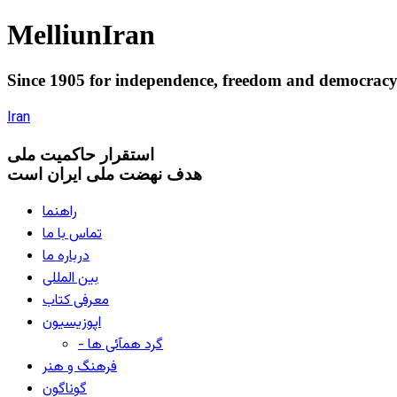
Melliun
Iran
Since 1905 for
independence
,
freedom
and
democrac
Iran
استقرار
حاکميت ملی
هدف نهضت ملی ایران است
راهنما
تماس با ما
درباره ما
بین المللی
معرفی کتاب
اپوزیسیون
- گرد همآئی ها
فرهنگ و هنر
گوناگون