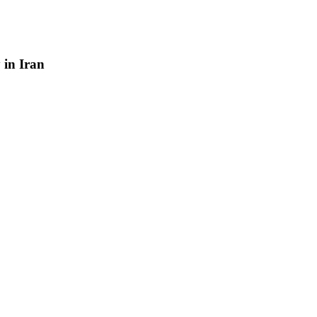
y
in
Iran