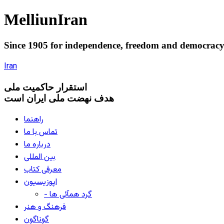
Melliun
Iran
Since 1905 for
independence
,
freedom
and
democrac
Iran
استقرار
حاکميت ملی
هدف نهضت ملی ایران است
راهنما
تماس با ما
درباره ما
بین المللی
معرفی کتاب
اپوزیسیون
- گرد همآئی ها
فرهنگ و هنر
گوناگون