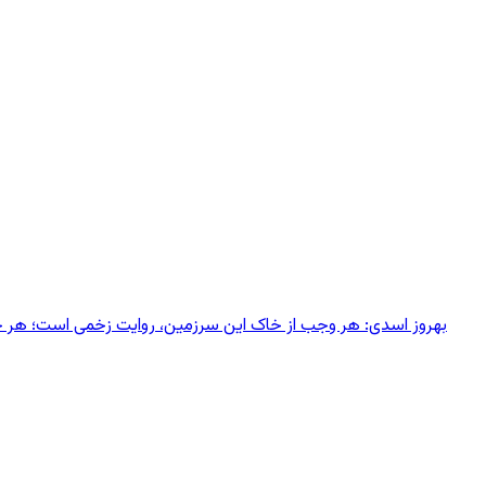
بهروز اسدی: هر وجب از خاک‌ این سرزمین، روایت زخمی است؛ هر خانه‌