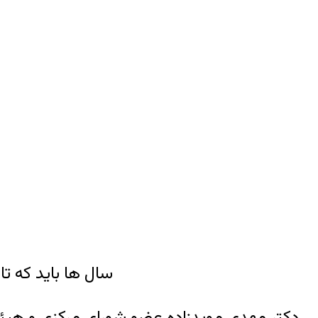
سال ها باید که ت
دکتر مهدی مویدزاده عضو شورای مرکزی و هیئت