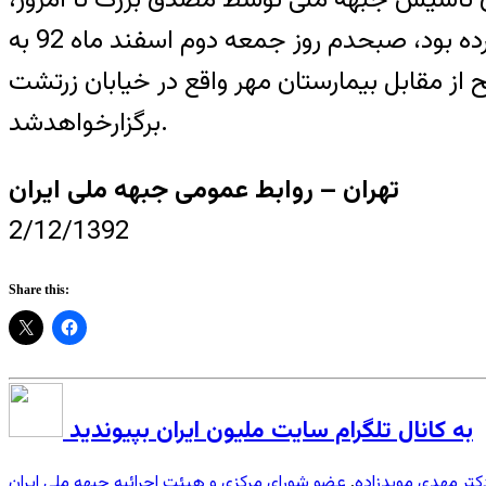
به مدت بیش از شصت سال برای آزادی و استقلال و اعتلای این مرز و بوم در این سازمان تلاش کرده بود، صبحدم روز جمعه دوم اسفند ماه 92 به
 پیوست. مراسم تشییع پیکر پاک او روز یکشنبه چهارم اسفند ساعت 5/8 صبح از مقابل بیمارستان مهر واقع در خیابان زرتشت
برگزارخواهدشد.
تهران – روابط عمومی جبهه ملی ایران
2/12/1392
Share this:
به کانال تلگرام سایت ملیون ایران بپیوندید
کتر مهدی مویدزاده
عضو شورای مرکزی و هیئت اجرائیه جبهه ملی ایران
,