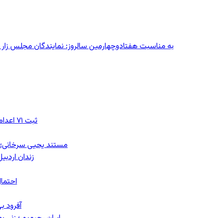
به مناسبت هفتادوچهارمین سالروز: نمایندگان مجلس زار می‌زدند/ تهران در آتش؛ ۳۰ تیر
ثبت ۷۱ اعدام در ژوئیه؛ شمار اعدام‌ها در سال ۲۰۲۶ به دست‌کم ۴۴۴ نفر رسید
مستند یحیی سرخانی؛ ش
زندان اردبیل؛ احراز هویت ۵۴ شهرو
احتمال
آفرود ب