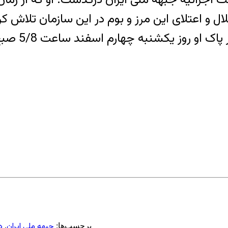
رحمت ایزدی
جبهه ملی ایران
د
برچسب‌ها:
,