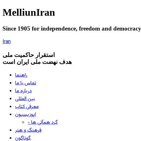
Melliun
Iran
Since 1905 for
independence
,
freedom
and
democrac
Iran
استقرار
حاکميت ملی
هدف نهضت ملی ایران است
راهنما
تماس با ما
درباره ما
بین المللی
معرفی کتاب
اپوزیسیون
- گرد همآئی ها
فرهنگ و هنر
گوناگون