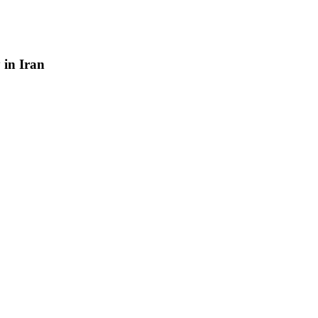
y
in
Iran