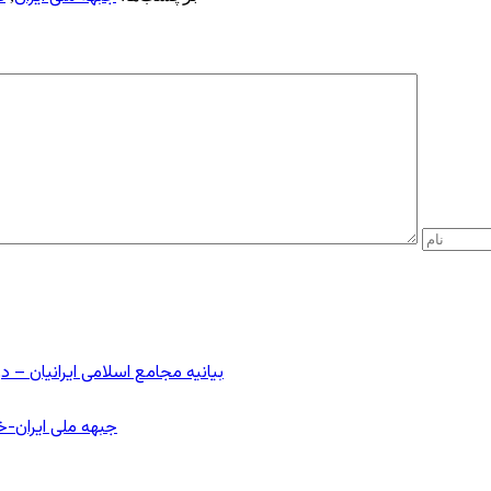
بیانیه مجامع اسلامی ایرانیان 
جبهه ملی ایران-خا