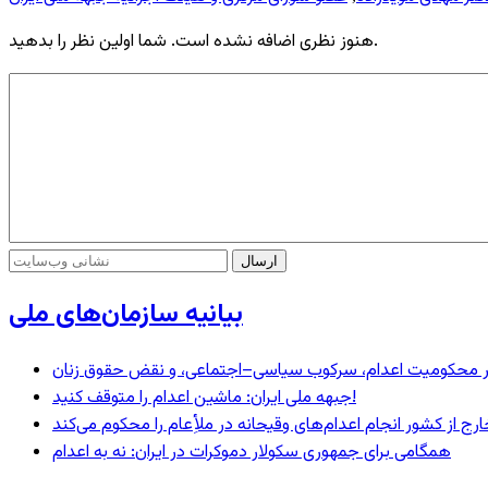
هنوز نظری اضافه نشده است. شما اولین نظر را بدهید.
بیانیه سازمان‌های ملی
– در محکومیت اعدام، سرکوب سیاسی–اجتماعی، و نقض حقوق زنان
جبهه ملی ایران: ماشین اعدام را متوقف کنید!
رج از کشور انجام اعدام‌های وقیحانه در ملأِعام را محکوم می‌کند
همگامی برای جمهوری سکولار دموکرات در ایران: نه به اعدام