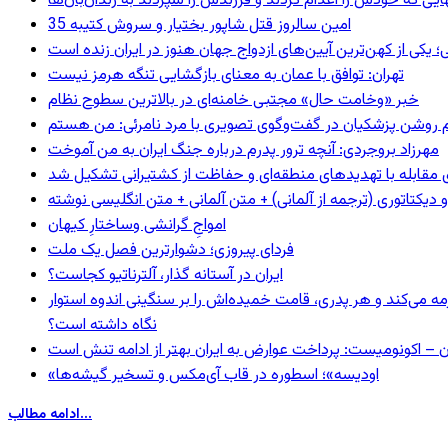
بهایی که خودش را اعدام کردند و فرزندش را سپردند به زندان‌بان‌ها
35 امین سالروز قتل شاپور بختیار و سروش کتیبه
؛ یکی از کهن‌ترین آیین‌های ازدواج جهان هنوز در ایران زنده است
تهران: توافق با عمان به معنای بازگشایی تنگه هرمز نیست
خبر «وخامت حال» مجتبی خامنه‌ای در بالاترین سطوح نظام
مهرزاد بروجردی: آنچه ترور پدرم درباره جنگ ایران به من آموخت
ای مقابله با تهدیدهای منطقه‌ای و حفاظت از کشتیرانی تشکیل شد
و دیکتاتوری (ترجمه از آلمانی) + متن آلمانی + متن انگلیسی نوشته
‌امواجِ گرانشی وساختارِ کیهان
فردای پیروزی؛ دشوارترین فصل یک ملت
ایران در آستانه گذار، آلترناتیو کجاست؟
مه می‌کند و هر پدری، قامت خمیده‌اش را بر سنگینی اندوه استوار
نگاه داشته است؟
ن – اکونومیست: پرداخت عوارض به ایران بهتر از ادامه تنش است
«اودیسه»؛ اسطوره در قاب آی‌مکس و تسخیر گیشه‌ها
ادامه مطالب...