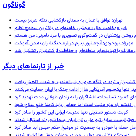
گوناگون
تهران: توافق با عمان به معنای بازگشایی تنگه هرمز نیست
خبر «وخامت حال» مجتبی خامنه‌ای در بالاترین سطوح نظام
مهرزاد بروجردی: آنچه ترور پدرم درباره جنگ ایران به من آموخت
ای مقابله با تهدیدهای منطقه‌ای و حفاظت از کشتیرانی تشکیل شد
خبر از تارنماهای دیگر
ای کشتیرانی، تردد در تنگه هرمز و باب‌المندب به شدت کاهش یافت
 تنها یک‌سوم آمریکایی‌ها از ادامه جنگ با ایران حمایت می‌کنند
های کمبود تسلیحات، افشاگران را به زندان طولانی مدت تهدید کرد
: نقشه راه غزه مثبت است اما حماس باید کاملا خلع سلاح شود
کویت دستور تعطیلی تنها مدرسه ایرانی این کشور را صادر کرد
 فوتبالیست سابق تیم ملی زنان ایران رسما شهروند استرالیا شدند
عامل حمله با خودرو به جمعیت در مونیخ حکم حبس ابد صادر کرد
دست‌کم ۳۰ نیروی دولتی یمن در حملات حوثی‌ها کشته شدند