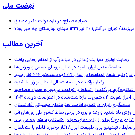
نهضت ملی
ضیاء مصباح: در باره دولت دکتر مصدق
 ۱۳۳۱ میدان بهارستان چه خبر بود؟
آخرین مطالب
رضایت اولیای دم؛ یک زندانی در میاندوآب از اعدام رهایی یافت
جامعهٔ مدنی ایران: امید در میان ترومای جمعی و ویرانی‌ها
رگبار پراکنده در نیمه شمالی استان تهران تا شنبه
کنجه‌گرم می‌گفت از تسلط بر تو لذت می‌برم به همراه مصاحبه
ند بازداشت‌شده در اعتراضات دی‌ماه ۱۴۰۴
سختگیری ایران در تمدید اقامت هنرمندان موسیقی افغانستان
 وزش باد شدید و رعد و برق در برخی نقاط کشور طی روزهای آتی
تداوم موج گرما در ایران؛ دمای هوا در ۶استان به ۵۰درجه می‌رسد
ی‌ضابطه، تهدیدی برای طبیعت ایران/ آغاز برخورد قاطع با متخلفان