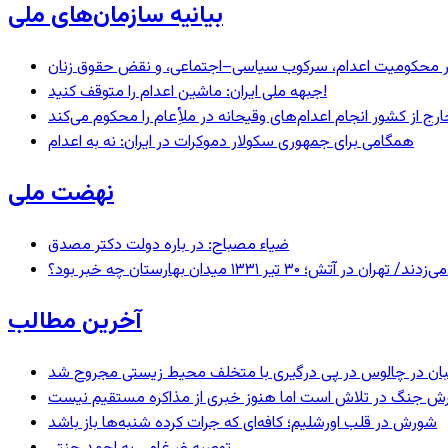
بیانیه سازمان‌های ملی
– در محکومیت اعدام، سرکوب سیاسی–اجتماعی، و نقض حقوق زنان
جبهه ملی ایران: ماشین اعدام را متوقف کنید!
رج از کشور انجام اعدام‌های وقیحانه در ملأِعام را محکوم می‌کند
همگامی برای جمهوری سکولار دموکرات در ایران: نه به اعدام
نهضت ملی
ضیاء مصباح: در باره دولت دکتر مصدق
 ۱۳۳۱ میدان بهارستان چه خبر بود؟
آخرین مطالب
ان در چالوس در پی درگیری با متخلف محیط زیستی مجروح شد
ترش جنگ در تلاش است اما هنوز خبری از مذاکره مستقیم نیست
شورش در قلب اورشلیم؛ کافه‌ای که جرات کرده شنبه‌ها باز باشد