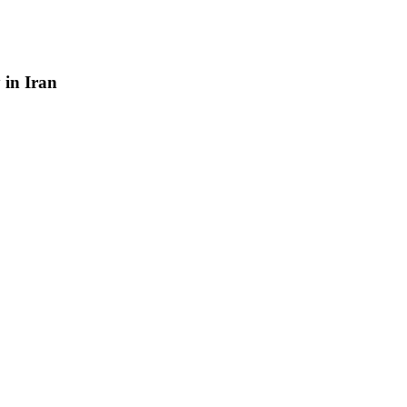
y
in
Iran