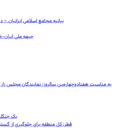
بیانیه مجامع اسلامی ایرانیان 
جبهه ملی ایران-خا
به مناسبت هفتادوچهارمین سالروز: نمایندگان مجلس زار می‌زدند/ تهران در آتش؛ ۳۰ تیر
یک جنگلب
قطر: کل منطقه برای جلوگیری از گس