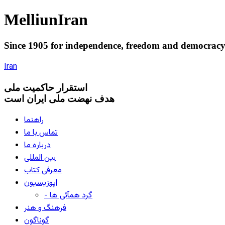
Melliun
Iran
Since 1905 for
independence
,
freedom
and
democrac
Iran
استقرار
حاکميت ملی
هدف نهضت ملی ایران است
راهنما
تماس با ما
درباره ما
بین المللی
معرفی کتاب
اپوزیسیون
- گرد همآئی ها
فرهنگ و هنر
گوناگون