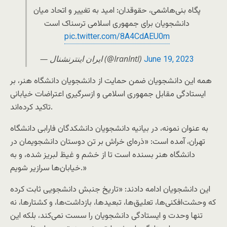
پگاه بنی‌هاشمی، حقوقدان: امید به تغییر و اتحاد میان
دانشجویان برای جمهوری اسلامی ترسناک است
pic.twitter.com/8A4CdAEU0m
— ايران اينترنشنال (@IranIntl)
June 19, 2023
همه این دانشجویان ضمن حمایت از دانشجویان دانشگاه هنر، بر
ایستادگی مقابل جمهوری اسلامی و ازسرگیری اعتراضات خیابانی
تاکید کرده‌اند.
به عنوان نمونه، در بیانیه دانشجویان دانشکدگان فارابی دانشگاه
تهران، آمده است: «ذره‌ای خراش بر تن دوستان دانشجویمان در
دانشگاه هنر بسنده است تا از خشم و غیظ لبریز شده، و به
خیابان‌ها سرازیر شویم.»
این دانشجویان ادامه دادند: «تاریخ جنبش دانشجویی ثابت کرده
که وحشت‌افکنی‌ها، تعلیق‌ها، تبعیدها، بازداشت‌ها، و کشتارها، نه
تنها وحدت و ایستادگی دانشجویان را سست نمی‌کند، بلکه این