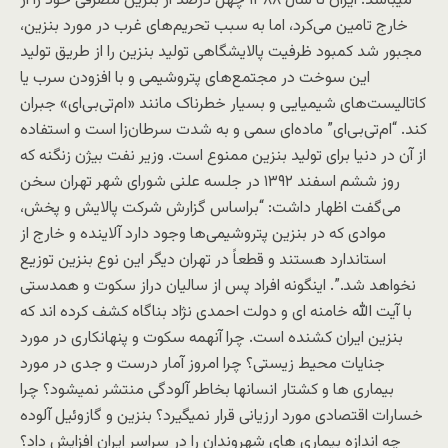
میباشد. ایران تا سال ۱۳۸۸ چهل درصد از بنزین مصرفی خود را از
خارج تامین می‌کرد، اما به سبب تحریم‌های غرب در مورد بنزین،
مجبور شد کمبود ظرفیت پالایشگاهی تولید بنزین را از طریق تولید
این سوخت در مجتمع‌های پتروشیمی و با افزودن سرب یا
کاتالیست‌های شیمیایی و بسیار خطرناک مانند «ام‌تی‌بی‌ای» جبران
کند. “ام‌تی‌بی‌ای” ماده‌ای سمی و به شدت سرطان‌زا است و استفاده
از آن در دنیا برای تولید بنزین ممنوع است. وزیر نفت بیژن زنگنه که
روز ششم اسفند ۱۳۹۲ در جلسه علنی شورای شهر تهران سخن
می‌گفت اظهار داشت: “براساس گزارش شرکت پالایش و پخش،
موادی که در بنزین پتروشیمی‌ها وجود دارد آلاینده و خارج از
استاندارد هستند و قطعاً در تهران دیگر این نوع بنزین توزیع
نخواهد شد.”. اینگونه افراد پس از سالیان دراز سکوت و همدستی
با آیت الله خامنه ای و دولت احمدی نژاد بناگاه کشف کرده اند که
بنزین ایران کشنده است. چرا آنهمه سکوت و پنهانکاری در مورد
جنایات محیط زیستی؟ چرا امروز آمار درست و جدی در مورد
بیماری ها و کشتار انسانها بخاطر آلودگی منتشر نمیشود؟ چرا
خسارات اقتصادی مورد ارزیانی قرار نمیگیرد؟ بنزین و گازوئیل آلوده
چه اندازه بیماری های شهروندان را در سراسر ایران افزایش داد؟