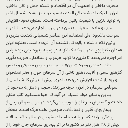
مصرف داخلی و اهمیت آن در اقتصاد و شبکه حمل و نقل داخلی،
ایران با ترکیبات شیمیائی آلوده به سرب و «بنزن»، در ۵ سال اخیر
به تولید بنزین با کیفیت پائین پرداخته است. بعنوان نمونه افزایش
سرب و ماده شیمیائی «بنزن» در بنزین اجازه می‌دهد تا قدرت
سوخت بالابرود. ولی استفاده این عناصر شیمیائی کیفیت بنزین را
پائین نگه داشته و بآلودگی کشنده آن افزوده است. بعلاوه ایران
فقدان تکنولوژِی مدرن وتکنیک لازمه در زمینه پتروشیمی بوده واین
امر اجازه نمی‌دهد تا بنزین با تولید مرغوب واستاندارد صورت بگیرد.
بطور عمومی وجود «بنزن» و سرب در بنزین مصرفی و تنفس
گازهای سمی و آلاینده‌های ناشی از آن سرطان خون و مغز استخوان
و ریه رابشدت افزایش می‌دهد. امروز بیش از بیش کار‌شناسان از
سونامی سرطان در ایران حرف می‌زنند. سرب و «بنزن» موجود در
بنزین و سایر مواد فسیلی در آلودگی هوا مستقیم تاثیر منفی
داشته و گسترش سرطان را موجب می‌گردد. در ایران سرطان پس از
بیماریهای قلبی و تصادفات، سومین علت مرگ است. محافل
پزشکی برآنند که بر پایه محاسبات تقریبی در حال حاضر سالانه
بیش از ۳۸ هزار نفر در کشورما بر اثر بیماری سرطان جان خود را از