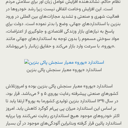
نظام حاکم، نشاندهنده افزایش عوامل زیان آور برای سلامتی مردم
است. این افزایش وخامت اتفاقی نیست زیرا رشد خودرو‌ها در
فعالیت شهری و صنعتی و تشدید مجازات‌های بین المللی در ورود
بنزین با استانداردهای جهانی، وضع را بد‌تر نموده است. دولت برای
پاسخ به نیازهای بازار وزندگی اقتصادی و جلوگیری از اعتراضات،
مواد سوختی مسموم را بدون توجه به استانداردهای جهانی مانند
«یورو»، با سرعت وارد بازار می‌کند و حقایق زیانبار را می‌پوشاند.
استاندارد «یورو» معیار سنجش پاکی بنزین
استاندارد «یورو» معیار سنجش پاکی بنزین بوده و امروزتلاش
کشورهای صنعتی پیشرفته رعایت یوروی ۵ و ۶ می‌باشد. قرار بود،
در سال ۱۳۹۱ استاندارد بنزین تولیدی کشورما به یورو۴ ارتقا یابد تا
بر اساس این استاندارد میزان پی پی‌ام گوگرد کاهش یابد. امروز
اکثر خودروهای موجود هیچ استانداردی رعایت نمی‌کنند ویا برپایه
استاندارد پائین قرار گرفته وبنابراین آلودگی‌های موجود در آن بسیار