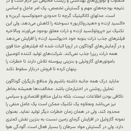
متفاوت و نوآوری‌های بهداشتی و زیست محیطی نیز لازم است و در
نتیجه بودجه‌های مهم و گسترش تخصص، یک امر عاجل و اساسی
است. مدلهای کاتالیتیک گرچه تا حدودی «مونوکسید کربن» و
«اکسید ازت» و «هیدروکاربور» نسوخته را کاهش می‌دهد، ولی این
تکنیک نیز «پروتوکسید ازت» و ذرات معلق بوجود می‌اورند وبالاخره
فیلترهای جذب ذرات بنوبه خود «دیوکسید ازت» را افزایش می‌دهد
و در آزمایش‌های گوناگون در اروپا اثبات شده که فیلترهای حتا قوی
همه ذرات ریزرا جذب نمی‌کند. شرکت‌های تولید کننده اتومبیل
باموتورهای گازوئیلی و بنزینی پیوسته تلاش دارند تا خطرات را
پنهان کرده تا فروش دربازار سقوط نکند.
ماباید درک همه جانبه داشته باشیم واز منافع بازیگران گوناگون
تحلیل روشنی در اختیارمان باشد. مخالفت‌ها همیشه بخاطر
ناکافی بودن اطلاعات نیست، بلکه بدلیل منافع اقتصادی و سیاسی
نیز می‌باشد وبعلاوه یک تکنیک ممکن است یک عامل منفی را
محدود کند، ولی در‌‌ همان زمان خطرات دیگر تولید نماید. بعنوان
نمونه گازوئیل در افزایش گرمای زمین نسبت به بنزین نقش کمتری
دارد، ولی در گسترش مواد سرطان زا بسیار فعال است. آلودگی هوا