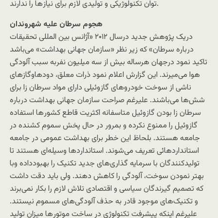
توان تکنولوژیکی و تولیدی لازم برای نیاز‌ها را ندارند.
هجوم سرطان علیه شهروندان
دریک پژوهش جدید درسال ۲۰۱۲ «آژانس بین المللی تحقیقات
درباره سرطان» که زیر نظر «سازمان جهانی بهداشت» می‌باشد
تاکید نمود درجهان هرساله بیش از سه میلیون نفربه سبب آلودگی
هوا می‌میرند. این گزارش اعلام نمود ذرات معلق، دودهاوگازهای
ناشی از سوخت خودروهای گازوئیلی دارای مواد سرطان زا برای
شش‌ها می‌باشند. علیرغم صراحت سازمان جهانی بهداشت درباره
سرطان زا بودن گازوئیل متاسفانه اکثریت قاطع کشور‌ها استفاده
گازوئیل را ممنوع نکرده و بمرور در حال پخش سموم کشنده در
جامعه هستند. بلحاظ این خطر برای بهداشت عمومی در جامعه
استانداردهائی تعریف می‌شوند. استاندارد‌ها وسیله‌ای هستند تا
تولیدکنندگان با سرمایه گذاری‌های جدید تکنیک را بهبودداده وبا
بهتر نمودن سوخت، آلودگی را کاهش دهند. ولی باید دقت داشت
که تصمیم گیرندگان سیاسی و اقتصادی تلاش لازم را بکار نمی‌برند
و تکنیک‌های موجود قادر به حذف آلودگی‌های مسموم نیستند.
علیرغم اینکه پیشرفت تکنولوژی در ساخت موتور‌ها میزان تولید