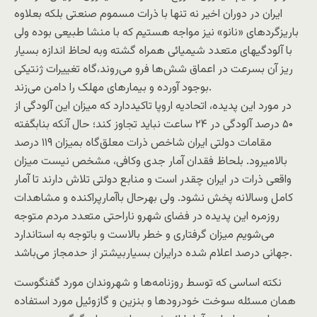
ایران در دوران اخیر نه تنها با ذرات مسموم صنعتی بلکه بعلاوه
باریزگردهای «نانو» نیز مواجه هستیم که با منشا طبیعی بوده ولی
با آلودگیهای متعدد شیمیائی همراه گشته وبه لحاظ اندازه بسیار
ریز آن بسرعت در اعماق شش‌ها فرو می‌روند،‌گاه تغییرات ژنتیکی
بوجود آورده و بیمارهای مهلک را دامن می‌زند.
در مورد این پدیده، اتحادیه اروپا تاکیددارد که میزان این آلودگی از
۵۰ درصد آلودگی در ۲۴ ساعت نباید تجاوز کند؛ حال آنکه بنابگفته
مقامات دولتی ایران شاخص ذرات معلق‌گاه بمیزان ۱۱۹ درصد
بالامیرود. بلحاظ فقدان آمار جدی وکافی، مشخص نیست میزان
واقعی ذرات در ایران چقدر است و منابع دولتی تلاش دارند تا آمار
کامل وسالانه پخش نشود. ولی بهرحال باآمارپراکنده و مشاهدات
روزمره این پدیده در فضای شهرو ناراحتی متعدد مردم متوجه
می‌شویم میزان گرفتاری و خطر بالاست و باتوجه به استاندارد
جهانی درصد اعلام شده درایران بسیاربیشتر از حدمجاز می‌باشد.
نکته اساسی که توسط روزنامه‌ها و شهروندان مورد گفنگوست‌‌
همان مسئله سوخت خودرود‌ها و بنزین و گازوئیل مورد استفاده