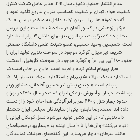
عدم انتشار حقایق دقیق، سال ۱۳۹۱ مدیر عامل شرکت کنترل
کیفیت هوای تهران بر کیفیت نامناسب بنزین بدروغ تأکید نمود و
گفت: نمونه هایی از بنزین تولید داخل به منظور بررسی به یک
مرکز پژوهشی در کشور آلمان فرستاده شده است و این بررسی
نشان داد که ترکیبات سرطانزای بنزینهای داخلی ۳ برابر استاندارد
است. همچنین وحید حسینی، عضو هیئت علمی دانشگاه صنعتی
شریف نیز میزان گوگرد موجود در سوخت بنزین تولید ایران را
حدود ۱۸۰ “پی پی ام” و گوگرد موجود در سوخت گازوئیل را هشت
هزار پیپیام اعلام کرده و افزده است: «این در حالی است که
استاندارد سوخت پاک ۵۰ پیپیام و استاندارد سوخت بسیار پاک ۱۵
پیپیام است.» چندی پیش نیز حسین آقاجانی، مشاور وزیر
بهداشت، درمان و آموزش پزشکی ایران گفت در سال ۱۳۹۰ در تهران
حدود چهار هزار و ۴۶۰ نفر بر اثر آلودگی هوا جان خود را از دست
داده اند. محمدرضا تابش، یکی از نمایندگان مجلس ایران هشدار
داد بنزینی که در این کشور تولید می‌شود نسل کودکان ایرانی را
«تباه می‌کند» و آن‌ها را تا ۱۰ سال آینده به «بیماریهای صعبالعلاج
مانند سرطان» دچار می‌سازد. این گفته‌های هولناک نمایندگان