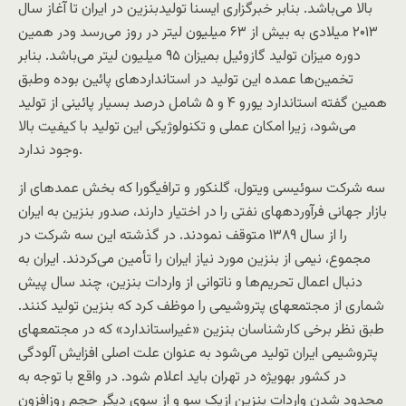
بالا می‌باشد. بنابر خبرگزاری ایسنا تولیدبنزین در ایران تا آغاز سال
۲۰۱۳ میلادی به بیش از ۶۳ میلیون لیتر در روز می‌رسد ودر همین
دوره میزان تولید گازوئیل بمیزان ۹۵ میلیون لیتر می‌باشد. بنابر
تخمین‌ها عمده این تولید در استانداردهای پائین بوده وطبق
همین گفته استاندارد یورو ۴ و ۵ شامل درصد بسیار پائینی از تولید
می‌شود، زیرا امکان عملی و تکنولوژیکی این تولید با کیفیت بالا
وجود ندارد.
سه شرکت سوئیسی ویتول، گلنکور و ترافیگورا که بخش عمدهای از
بازار جهانی فرآوردههای نفتی را در اختیار دارند، صدور بنزین به ایران
را از سال ۱۳۸۹ متوقف نمودند. در گذشته این سه شرکت در
مجموع، نیمی از بنزین مورد نیاز ایران را تأمین می‌کردند. ایران به
دنبال اعمال تحریم‌ها و ناتوانی از واردات بنزین، چند سال پیش
شماری از مجتمعهای پتروشیمی را موظف کرد که بنزین تولید کنند.
طبق نظر برخی کار‌شناسان بنزین «غیراستاندارد» که در مجتمعهای
پتروشیمی ایران تولید می‌شود به عنوان علت اصلی افزایش آلودگی
در کشور بهویژه در تهران باید اعلام شود. در واقع با توجه به
محدود شدن واردات بنزین ازیک سو و از سوی دیگر حجم روزافزون