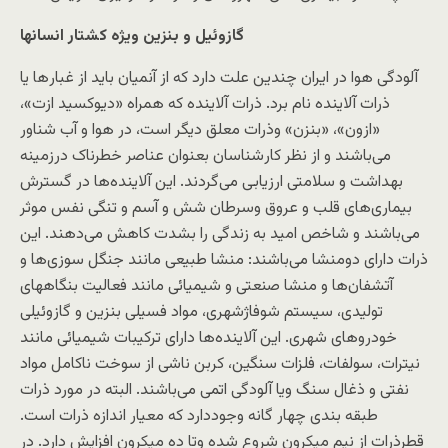
گازوئیل و بنزین ویژه کشتار انسانها
آلودگی هوا در ایران چندین علت دارد که از آنمیان باید از غبار‌ها یا
ذرات آلاینده نام برد. ذرات آلاینده که همراه «دیوکسید ازت»،
«ازون»، «بنزن» وذرات معلق دیگر است، در هوا و آب شناور
می‌باشند و از نظر کار‌شناسان بعنوان عناصر خطرناک درزمینه
بهداشت و سلامتی ارزیابی می‌گردند. این آلاینده‌ها در گسترش
بیماری‌های قلب و عروق وسرطان شش و آسم و تنگی نفس موثر
می‌باشند و شاخص امید به زندگی را بشدت کاهش می‌دهند. این
ذرات دارای دومنشا می‌باشند: منشا طبیعی مانند جنگل سوزی‌ها و
آتشفان‌ها و منشا صنعتی و شیمیائی مانند فعالیت بنگاههای
تولیدی، سیستم شوفاژشهری، مواد فسیلی بنزین و گازوئیلی
خودروهای شهری. این آلاینده‌ها دارای ترکیبات شیمیائی مانند
نیترات، سولفات، فلزات سنگین، کربن ناشی از سوخت ناکامل مواد
نفتی و ذغال سنگ ویا آلودگی اتمی می‌باشند. البته در مورد ذرات
طبقه بندی چهار گانه وجوددارد که معیار اندازه ذرات است.
قطرذرات از نیم میکرون شروع شده وتا ده میکرون افزایش دارد. در