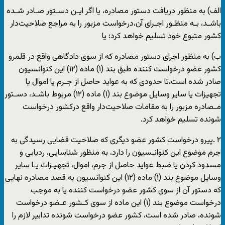
الف) به منظور دریافت دستور مصادره، یا اگر ایـن دسـتور صـادر شـده
باشـد، بـه منظـور اجـرای آن،درخواست مزبور را به مراجع صلاحیت‌دار
کشور متبوع خود تسلیم خواهد کرد؛ یا
ب) به منظور اجرای دستور مصادره که از سوی دادگاهی واقع در قلمرو
کشور عضو درخواست کننده طبق بند (۱) ماده (۱۲) این کنوانسیون
صادر شده است،تا حدودی که به عواید حاصل از جـرم یا اموال یا
تجهیزات یا سایر وسایل موضوع بند (۱) ماده (١٢) مربوط باشـد، دسـتور
مـصادره مزبور را به مقامات صلاحیت‌دار واقع درکشور درخواست
شونده تسلیم خواهد کرد.
٢ .پیرو درخواست کشور عضو دیگری که صلاحیت قضایی رسیدگی به
جرم موضوع این کنوانـسیون را دارد، به منظور شناسایی، ردیابی و
مسدود کردن یا ضبط عواید حاصل از جرم، اموال، تجهیـزات یـا سایر
وسایل موضوع بند (١) ماده (۱۲) این کنوانسیون به قصد مصادره نهایی
که دستور آن از سوی کشور عضو درخواست کننده یا به موجب
درخواست موضوع بند (١) این ماده از سوی کـشور عـضو درخواست
شونده، صادر شده است، کشور عضو درخواست شونده تدابیر لازم را