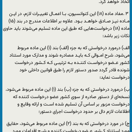
اتخاذ خواهد کرد.
٣ .مفاد ماده (١٨) این کنوانسیون، بـا اعمـال تغییـرات لازم، در ایـن
مـاده نیـز صـادق خواهـد بـود. علاوه بر اطلاعات مندرج در بند (۱۵)
ماده (۱۸) درخواست‌هایی که طبق این ماده تسلیم می‌شوند باید حاوی
نکات زیر باشد:
الف) درمورد درخواستی که به جزء (الف) بند (۱) این ماده مربوط
می‌شود، شرح امـوالی کـه بایـد مصادره شوند و مدارک مورد استناد
کشور عـضو درخواسـت کننـده بـه ترتیبـی کـه کـشور درخواست
شونده قادر گردد صدور دستور لازم را طبق قوانین داخلی خود
درخواست نماید؛
ب) درمورد درخواستی که به جزء (ب) بند (۱) این ماده مربوط می‌شود،
نسخه‌ای از دستور صادره از سوی کشور عضو درخواست کننده که
درخواست مزبور بر اساس آن تسلیم شده اسـت و ارائه وقایع و
اطلاعات لازم دال بر حدود درخواست اجرای دستور؛
ج) در مورد درخواستی که به بند (۲) این ماده مربوط می‌شود، حقایق
مورد اسثتناد کـشور عـضو درخواست کننده و شرح اقدامات مورد