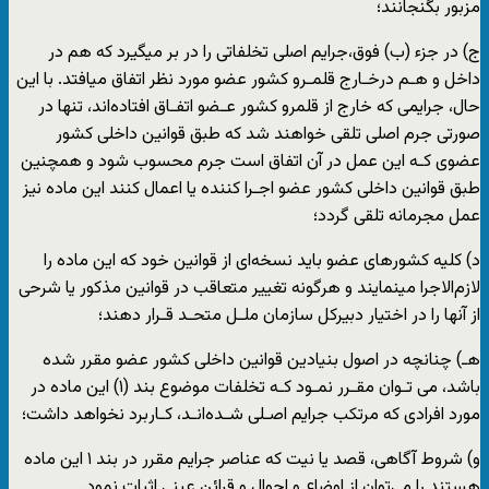
مزبور بگنجانند؛
ج) در جزء (ب) فوق،جرایم اصلی تخلفاتی را در بر میگیرد که هم در
داخل و هـم درخـارج قلمـرو کشور عضو مورد نظر اتفاق میافتد. با این
حال، جرایمی که خارج از قلمرو کشور عـضو اتفـاق افتاده‌اند، تنها در
صورتی جرم اصلی تلقی خواهند شد که طبق قوانین داخلی کشور
عضوی کـه این عمل در آن اتفاق است جرم محسوب شود و همچنین
طبق قوانین داخلی کشور عضو اجـرا کننده یا اعمال کنند این ماده نیز
عمل مجرمانه تلقی گردد؛
د) کلیه کشورهای عضو باید نسخه‌ای از قوانین خود که این ماده را
لازم‌الاجرا مینمایند و هرگونه تغییر متعاقب در قوانین مذکور یا شرحی
از آنها را در اختیار دبیرکل سازمان ملـل متحـد قـرار دهند؛
هـ) چنانچه در اصول بنیادین قوانین داخلی کشور عضو مقرر شده
باشد، می تـوان مقـرر نمـود کـه تخلفات موضوع بند (۱) این ماده در
مورد افرادی که مرتکب جرایم اصـلی شـده‌انـد، کـاربرد نخواهد داشت؛
و) شروط آگاهی، قصد یا نیت که عناصر جرایم مقرر در بند ١ این ماده
هستند را می‌توان از اوضاع و احوال و قرائن عینی اثبات نمود.