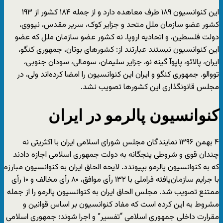
این کنوانسیون ۱۸۹ طرف معاهده دارد و از جمله ۱۸۴ کشور از ۱۹۳
کشور عضو سازمان ملل متحد و جزایر کوک، سریر مقدس، نیووی،
دولت فلسطین، و اتحادیه اروپا. نه کشور عضو سازمان ملل که عضو
این کنوانسیون نیستند عبارتند از: کشورهای بوتان، جمهوری کنگو،
ایران، پالائو، پاپوآ گینه نو، جزایر سلیمان، سومالی، سودان جنوبی،
تووالو. جمهوری کنگو و ایران این کنوانسیون را امضا کرده‌اند ولی، در
مجلس قانونگذاری این کشورها تصویب نشد.
کنوانسیون پالرمو در ایران
۴ بهمن ۱۳۹۶ نمایندگان مجلس شورای اسلامی ایران با اکثریتی نه
چندان قوی و شروطی پنجگانه به دولت جمهوری اسلامی اجازه دادند
که به کنوانسیون پالرمو بپیوندد. لایحه الحاق ایران به کنوانسیون مبارزه
با جرایم سازمان‌یافته فراملی با ۱۳۲ رأی موافق، ۸۰ رأی مخالف و ۱۰ رأی
ممتنع تصویب شد. مجلس الحاق ایران به کنوانسیون پالرمو را از جمله
مشروط به این کرده است که مفاد کنوانسیون بر اساس قوانین و
مقرارت داخلی جمهوری اسلامی “تفسیر” و اجرا شوند؛ جمهوری اسلامی