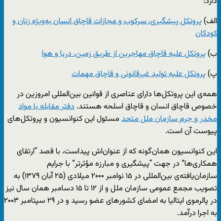
دارد:
الف)
پروتکل پیشگیری، سرکوب و مجازات قاچاق انسان به‌ویژه زنان و
کودکان
ب)
پروتکل علیه قاچاق مهاجرین از طریق زمین، دریا و هوا
پ)
پروتکل علیه تولید غیرقانونی و قاچاق مهمات
همه‌ی این پروتکل‌ها دارای عناصری از قوانین بین‌المللی امروزین در
خصوص قاچاق انسان و قاچاق اسلحه هستند.
دفتر مقابله با مواد
مخدر و جرم سازمان ملل متحد
مسئول این کنوانسیون و پروتکل‌های
پیوست آن است.
این کنوانسیون همان‌گونه که از عنوان‌اش پیداست، با قصد “ارتقای
همکاری‌ها” در جهت “پیشگیری و مبارزه مؤثرتر” با جرایم
سازمان‌یافته‌ی بین‌المللی در ۱۵ نوامبر ۲۰۰۰ میلادی (۲۵ آبان ۱۳۷۹) به
تصویب مجمع عمومی سازمان ملل و از ۱۲ تا ۱۵ دسامبر همان سال نیز
در پالرموی ایتالیا به امضای کشورهای عضو رسید و در ۲۹ سپتامبر ۲۰۰۳
به اجرا درآمد.