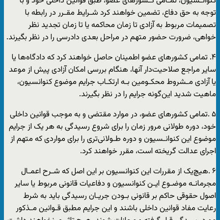
کنوانـسیون، تمـامی کـشورهای عضو، طبق قوانین داخلی خود و با
توجه به حق دفاع، تضمین خواهند کرد شـرایط مقـرر در رابطه با
تصمیمات مربوط به آزادی تا زمان محاکمه یا تا زمان تجدید نظر
خواهی، ضرورت حضور متهم در مراحل بعدی دادرسی را در نظر بگیرند.
۴. تمامی کشورهای عضو اطمینان حاصل خواهند کرد که دادگاه‌ها یا
سایر مراجع صلاحیت‌دار آنها، هنگام بررسی امکان آزادی پیش از موعد
یا آزادی مـشروط محکـومین بـه ارتکـاب جرایم موضوع کنوانسیون،
ماهیت شدید این‌گونه جرایم را در نظر بگیرند.
۵ .تمامی کشورهای عضو، در موارد مقتضی و به موجب قوانین داخلی
خود، دوره طولانی مرور زمان را برای شروع رسیدگی به هر یک از جرایم
موضوع این کنوانـسیون و دوره طـولانی‌تری را برای مواردی که متهم از
اجرای عدالت گریخته است، مقرر خواهند کرد.
۶ .هیچ‌یک از مقررات این کنوانسیون بر این اصل که شـرح اعمـال
مجرمانـه موضـوع ایـن کنوانسیون و دفاعیات قانونی مربوط یا سایر
اصول حقوقی حاکم بر قانونی بـودن جریـان رسیدگی باید به شرط
رعایت مفاد قوانین داخلی باشند و این جرایم مطبق قـوانین مـذکور