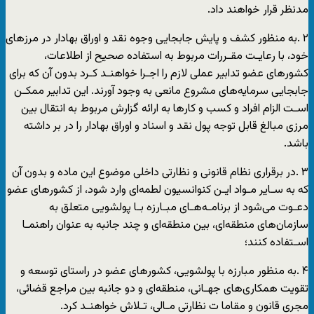
مدنظر قرار خواهند داد.
٢ .به منظور کشف و پایش جابجایی وجوه نقد و اوراق بهادار در مرزهای
خود، با رعایـت مقـررات مربوط به استفاده صحیح از اطلاعات،
کشورهای عضو تدابیر عملی لازم را اجـرا خواهنـد کـرد بدون آن که برای
جابجایی سرمایه‌های مشروع مانعی به وجود آورند. این تدابیر ممکـن
اسـت الزام افراد و کسب و کارها به ارائه گزارش مربوط به انتقال بین
مرزی مبالغ قابل توجه پول نقد و اسناد و اوراق بهادار را در بر داشته
باشد.
٣ .در برقراری نظام قانونی و نظارتی داخلی موضوع این ماده و بدون آن
که به سـایر مـواد ایـن کنوانسیون لطمه‌ای وارد شود، از کشورهای عضو
دعـوت می‌شود از برنامـه‌هـای مبـارزه بـا پولشویی متعلق به
سازمان‌های منطقه‌ای، بین منطقه‌ای و چند جانبه به عنوان راهنمـا
اسـتفاده کنند؛
۴ .به منظور مبارزه با پولشویی، کشورهای عضو در راستای توسعه و
تقویت همکاری‌های جهـانی، منطقه‌ای و دو جانبه بین مراجع قضائی،
مجری قانون و مقاما ت نظارتی مـالی، تـلاش خواهنـد کرد.