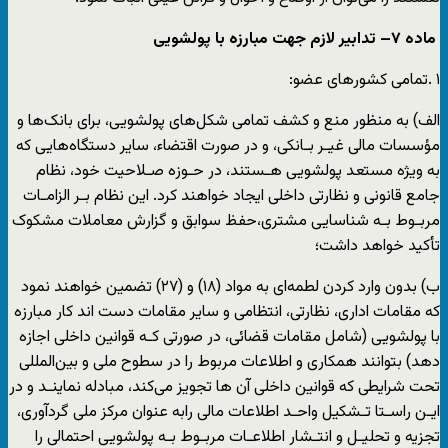
ماده
۷
–
تدابیر لازم جهت مبارزه با پولشویی
۱ .تمامی کشورهای عضو:
الف) به منظور منع و کشف تمامی شکل‌های پولشویی، برای بانک‌ها و
مؤسسات مالی غیـر بـانکی، و در صورت اقتضاء، سایر دستگاه‌هایی که
به ویژه مستعد پولشویی هـستند، در حـوزه صـلاحیت خود، نظام
جامع قانونی و نظارتی داخلی ایجاد خواهند کرد. این نظام بـر الزامـات
مربـوط بـه شناسایی مشتری،حفظ سوابق و گزارش معاملات مشکوک
تأکید خواهد داشت؛
ب) بدون وارد کردن لطمه‌ای به مواد (۱۸) و (٢٧) تضمین خواهند نمود
که مقامات اداری، نظارتی، انتظامی و سایر مقامات دست اند کار مبارزه
با پولشویی (شامل مقامات قضائی، در صورتی کـه قوانین داخلی اجازه
دهد) بتوانند همکاری و اطلاعات مربوط را در سطوح ملی و بین‌المللی
تحت شرایطی که قوانین داخلی آن ها تجویز می‌کند، مبادله نماینـد و در
ایـن راسـتا تـشکیل واحـد اطلاعات مالی رابه عنوان مرکز ملی گردآوری،
تجزیه و تحلیـل و انتـشار اطلاعـات مربـوط بـه پولشویی احتمالی را