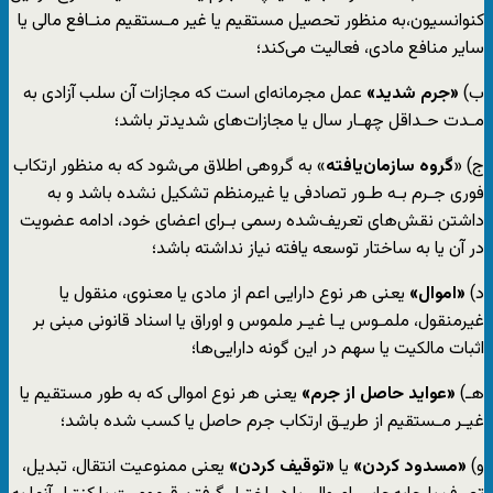
کنوانسیون،به منظور تحصیل مستقیم یا غیر مـستقیم منـافع مالی یا
سایر منافع مادی، فعالیت می‌کند؛
ب)
«جرم شدید»
عمل مجرمانه‌ای است که مجازات آن سلب آزادی به
مـدت حـداقل چهـار سال یا مجازات‌های شدیدتر باشد؛
ج) «
گروه سازمان‌یافته
» به گروهی اطلاق می‌شود که به منظور ارتکاب
فوری جـرم بـه طـور تصادفی یا غیرمنظم تشکیل نشده باشد و به
داشتن نقش‌های تعریف‌شده رسمی بـرای اعضای خود، ادامه عضویت
در آن یا به ساختار توسعه یافته نیاز نداشته باشد؛
د)
«اموال»
یعنی هر نوع دارایی اعم از مادی یا معنوی، منقول یا
غیرمنقول، ملمـوس یـا غیـر ملموس و اوراق یا اسناد قانونی مبنی بر
اثبات مالکیت یا سهم در این گونه دارایی‌ها؛
هـ)
«عواید حاصل از جرم»
یعنی هر نوع اموالی که به طور مستقیم یا
غیـر مـستقیم از طریـق ارتکاب جرم حاصل یا کسب شده باشد؛
و)
«مسدود کردن»
یا
«توقیف کردن»
یعنی ممنوعیت انتقال، تبدیل،