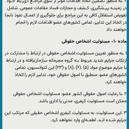
٢ .به منظور تضمین اتخاذ اقدامات موثر از سوی مراجـع ذی‌ربط خـود
در زمینـه پیـشگیری، کـشف و مجازات فساد مقامات عمومی، شامل
تفویض استقلال کافی به این مراجع برای جلوگیری از اعمـال نفوذ نابجا
در اتخاذ این تدابیر، تمامی کشورهای عضو اقدامات لازم را انجام
خواهند داد
ماده ١٠- مسئولیت اشخاص حقوقی
١ .به منظور تعیین مسئولیت اشخاص حقوقی در ارتباط با مشارکت در
ارتکاب جرایم شدید مربوط بـه گروه مجرمانه سازمان‌یافته و در ارتباط
با جرایم موضوع مواد (۵) ،(۶) ،(٨) و (٢٣) این کنوانسیون، تمامی
کشورهای عضو، منطبق با اصول حقوقی خود، تدابیر لازم را اتخاذ
خواهند کرد.
٢ .با رعایت اصول حقوقی کشور عضو، مسئولیت اشخاص حقوقی
ممکن است مسئولیت کیفری، مدنی یا اداری باشد.
٣ .این مسئولیت، به مسئولیت کیفری اشخاص حقیقی که مرتکب این
جرایم شـده انـد، لطمـه‌ای وارد نخواهد کرد.