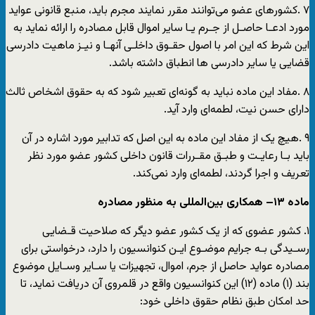
٧ .کشورهای عضو می‌توانند مقرر نمایند مجرم باید، منبع قانونی عواید
مورد ادعـا حاصـل از جـرم یـا سایر اموال قابل مصادره را ارائه نماید به
این شرط که این امر با اصول حقـوق داخلـی آنهـا و نیـز ماهیت دادرسی
قضایی یا سایر دادرسی ها انطباق داشته باشد.
٨ .مفاد این ماده نباید به گونه‌ای تعبیر شود که به حقوق اشخاص ثالث
دارای حسن نیت، لطمه‌ای وارد آید.
٩ .هیچ یک از مفاد این ماده به این اصل که تدابیر مورد اشاره در آن
باید بـا رعایـت و طبـق مقـررات قانون داخلی کشور عضو مورد نظر
تعریف و اجرا گردند، لطمه‌ای وارد نمی‌کند.
ماده
۱۳
–
همکاری بین‌المللی به منظور مصادره
۱. کشور عضوی که از یک کشور عضو دیگر که صلاحیت قـضایی
رسـیدگی بـه جرایم موضـوع ایـن کنوانسیون را دارد، درخواستی برای
مصادره عواید حاصل از جرم، اموال، تجهیزات یا سـایر وسـایل موضوع
بند (١) ماده (۱۲) این کنوانسیون واقع در قلمروی آن دریافت نماید، تا
حد امکان طبق نظام حقوق داخلی خود: