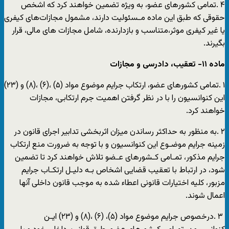
۴ .تمامی کشورهای عضو، به ویژه تضمین خواهند کرد که اشخص
حقوقی که طبق این ماده مـسئولیت دارند، مشمول مجازات‌های کیفری
یا غیر کیفری موثر،متناسب و بازدارنده، شامل مجازات های مالی، قرار
بگیرند.
ماده ١١- تعقیب، دادرسی و مجازات
١ .تمامی کشورهای عضو، ارتکاب جرایم موضوع مواد (۵) ،(۶) ،(٨) و (۲۳)
این کنوانسیون را با در نظر گرفتن اهمیت جرم ارتکابی، مجازات
خواهند کرد.
٢ .به منظور به حداکثر رساندن میزان اثربخشی تدابیر اجرای قانون در
زمینه جرایم موضـوع این کنوانسیون و با توجه به ضرورت منع ارتکاب
جرایم مذکور، تمـامی کـشورهای عـضو تلاش خواهند کرد تا تضمین
شود، در ارتباط با تعقیب قضایی اشخاص بـه دلیـل ارتکـاب جرایم
مزبور، کلیه اختیارات قانونی اعطاء شده به موجب قانون داخلی آنها
اعمال شوند.
٣ .درخصوص جرایم موضوع مواد (۵)، (۶) ،(۸) و (٢٣) ایـن