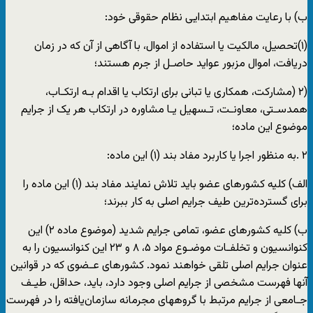
ب) با رعایت مفاهیم ابتدایی نظام حقوقی خود:
(۱)تحصیل، مالکیت یا استفاده از اموال، با آگاهی از آن که در زمان
دریافت، اموال مزبور عواید حاصـل از جرم هستند؛
(۲ (مشارکت، همکاری یا تبانی برای ارتکاب یا اقدام بـه ارتکـاب،
همدسـتی، معاونـت، تـسهیل یـا مشاوره در ارتکاب هر یک از جرایم
موضوع این ماده؛
٢ .به منظور اجرا یا کاربرد مفاد بند (۱) این ماده:
الف) کلیه کشورهای عضو باید تلاش نمایند مفاد بند (١) این ماده را
برای گسترده‌ترین طیف جرایم اصلی به کار ببرند؛
ب) کلیه کشورهای عضو، تمامی جرایم شدید (موضوع ماده ۲) این
کنوانسیون و تخلفـات موضـوع مواد ۵، ٨ و ٢٣ این کنوانسیون را به
عنوان جرایم اصلی تلقی خواهند نمود. کشورهای عـضوی که در قوانین
آنها فهرست مشخصی از جرایم اصلی وجود دارد، باید، حداقل، طیـف
جـامعی از جرایم مرتبط با گروههای مجرمانه سازمان‌یافته را در فهرست