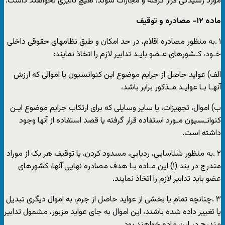
مورد رسیدگی قرار گرفته و مجازات شوند، هیچ تاثیری نخواهند داشت.
ماده ١٢- مصادره و توقیف
١ .به منظور مصادره اقلام، در حد امکان و طبق نظامهای حقوقی داخلی
خـود، کـشورهای عـضو بایـد تدابیر لازم را اتخاذ نمایند:
الف) عواید حاصل از جرایم موضوع این کنوانسیون یا اموالی که ارزش
آنهـا بـا عوایـد مـذکور برابر باشد،
ب) اموال، تجهیزات، یا سایر وسایلی که برای ارتکاب جرایم موضوع ایـن
کنوانـسیون مـورد استفاده قرار گرفته یا قصد استفاده از آنها وجود
داشته است.
۲ .به منظور شناسایی، ردیابی، مسدود کردن، یا توقیف هر یک از موراد
مندرج در بند (١) این مـاده بـا هدف مصادره نهایی آنها، کشورهای
عضو باید تدابیر لازم را اتخاذ نمایند.
٣ .چنانچه تمام یا بخشی از عواید حاصل از جرم، به اموال دیگری تبدیل
یا تغییر داده شده باشند، این اموال به جای عواید مزبور، مشمول تدابیر
مندرج در این ماده خواهند بود.