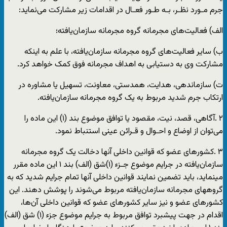
جرم مـورد نظـر، بـه طـور فعـال در اقدامات زیر مشارکت می‌نماید:
الف) فعالیت‌های مجرمانه گروه مجرمانه سازمان‌یافته؛
ب) سایر فعالیت‌های گروه مجرمانه سازمان‌یافته، با علم به اینکه
مشارکت وی به دستیابی به اهداف مجرمانه فوق کمک خواهد کرد.
ت) سازماندهی، هدایت، همدستی، معاونت، تسهیل یا مشاوره در
ارتکاب جرم شدید مربوط به یک گروه مجرمانه سازمان‌یافته.
٢ .آگاهی، قصد، نیت، مقصود یا توافق موضوع بند (۱) این ماده را
می‌توان از اوضاع و احـوال و قـرائن عینی استنباط نمود.
٣ .کشورهای عضو که قوانین داخلی آنها دخالت یک گروه مجرمانه
سازمان‌یافته در جرایم موضوع جـزء (۱)شق (الف) بند ١ این ماده مقرر
مینماید، باید تضمین نمایند قوانین داخلی آنها تمام جرایم شدید که به
گروههای مجرمانه سازمان‌یافته مربوط می‌شوند را پوشش دهند. این
کشورهای عضو و نیز سایر کشورهای عضو که قوانین داخلی آن‌ها،
اقدام در جهت پیشبرد توافق مربوط به جرایم موضوع جزء (١) شق (الف)