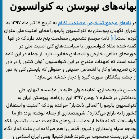
بهانه‌های نپیوستن به کنوانسیون
در
نامه‌ای مجمع تشخیص مصلحت نظام
به تاریخ ۱۷ تیر ماه ۱۳۹۷ به
شورای نگهبان پیوستن به کنوانسیون پالرمو را مغایر امنیت ملی عنوان
کرده است.
[ii]
نامه مجمع تشخیص مصلحت پنج بند دارد که در آنها
گفته شده مفاد کنوانسیون با سیاست‌های کلی امنیت ملی در
حوزه‌های دفاعی، خارجی و اقتصادی مغایرت دارد. از جمله در این نامه
آمده است که تعهدات مندرج در این کنوانسیون “توان کشور را در دور
زدن تحریم‌ها و کار با اشخاص حقیقی و حقوقی که بایستی کلی به دور
از چشم بیگانگان صورت گیرد را دچار خدشه می‌سازد.”
حسین شریعتمداری، نماینده ولی فقیه در مؤسسه کیهان، طی
یادداشتی در شماره ۷ بهمن ۱۳۹۷ این روزنامه، پیوستن ایران به
کنوانسیون پالرمو را “الحاقی ذلت‌بار” خوانده بود که “امنیت و استقلال
کشور را به تاراج می‌گذارد”. شریعتمداری از جمله نوشته بود: «از ما
خواسته‌اند که نه فقط از حمایت نیروهای مقاومت دست بکشیم، بلکه
بودجه سپاه پاسداران و نیروی قدس را هم صرفا به این علت که از نگاه
آنان تروریست محسوب می‌شوند قطع کنیم!! یعنی ایران اسلامی و