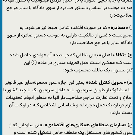
تصرف یا جابه‌جایی امـوال، یا در اختیار گرفتن قیمومیت یا کنترل آنها به
صورت موقت بر اسـاس دسـتور صـادره از سوی دادگاه یا سایر مراجع
صلاحیت‌دار؛
ز) «
مصادره
» که در صورت اقتضاء شامل ضبط نیز می‌شود، به
محرومیـت دائمـی از مالکیـت دارایی به موجب دستور صادره از سوی
دادگاه سایر یا مراجع صلاحیت‌دار؛
ح) «
تخلف
اصلی
» یعنی تخلفی که در نتیجه آن عوایدی حاصل شده
است کـه ممکـن اسـت طبق تعریف مندرج در ماده (۶) این
کنوانسیون، یک تخلف محسوب شود؛
ط)
«تحویل کنترل شده»
یعنی فن اجازه عبور محموله‌های غیر قانونی
یـا مـشکوک از طریـق سرزمین، یا به داخل سرزمین یک یا چند کشور با
اطلاع و تحت نظارت مراجع صلاحیت‌دار آنها به منظور انجام تحقیقات
لازم درباره یک عمل مجرمانه و شناسایی اشخاصی کـه در ارتکاب آن
دست دارند؛
ی)
«سازمان منطقه‌ای همکاری‌های اقتصادی»
یعنی سازمانی که از
سوی کـشورهای مـستقل یک منطقه خاص تشکیل شده است و