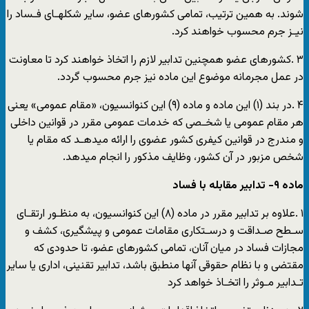
شوند. به همین ترتیب، تمامی کشورهای عضو، سایر شکلهـای فـساد را
نیـز جرم محسوب خواهند کرد.
٣ .کشورهای عضو همچنین تدابیر لازم را اتخاذ خواهند کرد تا معاونت
در عمل مجرمانه موضوع این ماده نیز جرم محسوب گردد.
۴ .در بند (۱) این ماده و ماده (۹) این کنوانسیون، «مقام عمومی» یعنی
هر مقام عمومی یا شخـصی که خدمات عمومی مقرر در قوانین داخلی
و مندرج در قوانین کیفری کشور عضوی را ارائه میدهـد که مقام یا
شخص مزبور در آن کشور، وظایف مذکور را انجام میدهد.
ماده ٩- تدابیر مقابله با فساد
١ .علاوه بر تدابیر مقرر در ماده (٨) این کنوانسیون، به منظـور ارتقـای
سـطح صـداقت و درسـتکاری مقامات عمومی و پیشگیری، کشف و
مجازات فساد در میان آنان، تمامی کشورهای عضو، تا حدودی که
مقتضی و با نظام حقوقی آنها منطبق باشد، تدابیر تقنینی، اداری یا سایر
تـدابیر مـوثر را اتخـاذ خواهد کرد