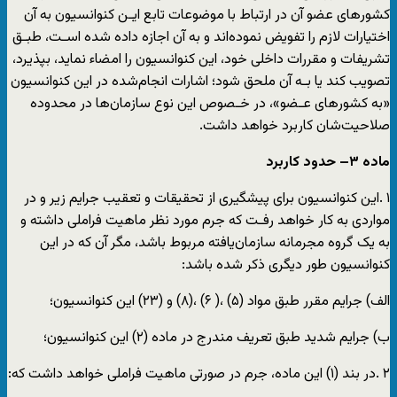
کشورهای عضو آن در ارتباط با موضوعات تابع ایـن کنوانسیون به آن
اختیارات لازم را تفویض نموده‌اند و به آن اجازه داده شده اسـت، طبـق
تشریفات و مقررات داخلی خود، این کنوانسیون را امضاء نماید، بپذیرد،
تصویب کند یا بـه آن ملحق شود؛ اشارات انجام‌شده در این کنوانسیون
«به کشورهای عـضو»، در خـصوص این نوع سازمان‌ها در محدوده
صلاحیت‌شان کاربرد خواهد داشت.
ماده
۳
–
حدود کاربرد
۱ .این کنوانسیون برای پیشگیری از تحقیقات و تعقیب جرایم زیر و در
مواردی به کار خواهد رفـت که جرم مورد نظر ماهیت فراملی داشته و
به یک گروه مجرمانه سازمان‌یافته مربوط باشد، مگر آن که در این
کنوانسیون طور دیگری ذکر شده باشد:
الف) جرایم مقرر طبق مواد (۵) ،( ۶) ،(٨) و (۲۳) این کنوانسیون؛
ب) جرایم شدید طبق تعریف مندرج در ماده (٢) این کنوانسیون؛
٢ .در بند (١) این ماده، جرم در صورتی ماهیت فراملی خواهد داشت که: