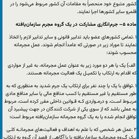
کشور متبوع خود منحصراً به مقامات آن کشور مربوط می‌شود را در
قلمرو سایر کشورها اجرا نمایند.
ماده
۵
–
جرم
انگاری مشارکت در یک گروه مجرم سازمان‌یافته
١ .تمامی کشورهای عضو باید تدابیر قانونی و سایر تدابیر لازم را اتخاذ
نمایند تا موراد زیر در صورتی که عامداً انجام شوند، عمل مجرمانه
محسوب شوند:
الف) یک یا هر دو مورد زیر به عنوان عمل مجرمانه، به غیر از مواردی
که اقدام به ارتکاب یا تکمیـل یک فعالیت مجرمانه هستند.
١ .توافق با یک یا چند نفر برای ارتکاب یک جرم شدید به منظوری که به
طور مستقیم یا غیر مستقیم با کسب منافع مالی یا سایر منافع مادی
مربـوط اسـت، و درمـواردی کـه قـوانین داخلی مقرر کرده است، مربوط
به عملی باشد که از سوی یکی از شرکت کنندگان در جهت پیشبرد آن
توافق انجام شده یا به یک گروه مجرمانه سازمان‌یافته مربوط است؛
٢ .عمل هر شخصی که با علم به اهداف و فعالیت‌های مجرمانـه کلـی
یـک گـروه مجرمانـه سازمان‌یافته یا با آگاهی از قصد آن گروه به ارتکاب