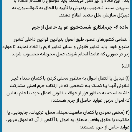
بند ١ این ماده را نیز مقرر می‌کنند، باید موضوع را هنگام امضاء یا
سـپردن سـند تـصویب، پذیرش یا تأیید یا الحاق به کنوانسیون، به
دبیرکل سازمان ملل متحد اطلاع دهند.
ماده
۶-
جرم
انگاری شست
شوی عواید حاصل از جرم
۱ .تمامی کشورهای عضو، طبق اصول بنیادین قوانین داخلی کشور
متبوع خود، باید تدابیر قانونی و سـایر تدابیر لازم را اتخاذ نمایند تا موارد
زیر در صورتی که عامداً انجام شوند، عمل مجرمانه محسوب شوند.
الف)
(١) تبدیل یا انتقال اموال به منظور مخفی کردن یا کتمان مبداء غیـر
قـانونی آنهـا یـا کمـک بـه شخصی که در ارتکاب جرم اصلی مشارکت
داشته است، به منظور فرار از عواقب قانونی اعمال خود، با علم به این
که اموال مزبور عواید حاصل از جرم هستند؛
(٢ (مخفی نمودن یا کتمان ماهیت،مبداء، محل، ترتیبات، جابجایی، یا
مالکیت یا حقوق واقعی متعلق یه اموال با آگاهی از آن که اموال مزبور،
عواید حاص از جرم هستند؛