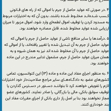
۴ .در صورتی که عواید حاصل از جرم با اموالی که از راه های قـانونی
کـسب شـده‌انـد مخلـوط شـده باشند، بدون آن که به اختیارات مربوط
به مسدود کردن یا توقیف اموال لطمه‌ای وارد شود، اموال مزبور تا میزان
ارزیابی شده عواید مخلوط شده، قابل مصادره خواهند بود.
۵ .درآمدها یا سایر منافع ناشی از عواید حاصل از جرم یا اموالی که
عواید حاصل از جرم به آن تبـدیل شده یا تغییر یافته‌اند، یا از اموالی که
عواید حاصل از جرم با آن مخلوط شده اند نیز به همان شیوه و به
همان میزان عواید حاصل از جرم، مشمول تدابیر مندرج در این ماده
خواهند بود.
۶ .به منظور اجرای مفاد این ماده و ماده (١٣) این کنوانسیون، تمامی
کشورهای عضو، به دادگـاه‌هـای سایر مراجع صلاحیت‌دار خود اختیارات
لازم را تفویض خواهند کرد تا بتواننـد دسـتور در دسـترس گذاردن یا
توقیف سوابق بانکی، مالی یا بازرگانی، را صادر نمایند. کشورهای عضو
مجاز نخواهند بود بنا بر اصل راز داری بانکی از اجرای مقررات مفاد این
بند خودداری کنند.