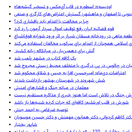
«اودیسه»؛ اسطوره در قاب آی‌مکس و تسخیر گیشه‌ها
نوبی تا اصفهان و ماهشهر؛ گسترش اعتراض‌های کارگری و صنفی
چرا بر مخالفت با اعدام باید پافشاری کرد؟
قوه قضائیه ایران رفع توقیف اموال سردار آزمون را رد کرد
 اسلامی همچنان از اعدام برای سرکوب مخالفان استفاده می‌کند
آتش برای دهمین‌بار، در میانکاله زبانه کشید
یک کافه کتاب در مشهد پلمب شد
ان در چالوس در پی درگیری با متخلف محیط زیستی مجروح شد
اعتراضات دی‌ماه؛ امیرحسین افرا به حبس و شلاق محکوم شد
شش شهروند در شهرستان بهشهر بازداشت شدند
معلمان در میانه جنگ و فشارهای امنیتی
ترش جنگ در تلاش است اما هنوز خبری از مذاکره مستقیم نیست
شورش در قلب اورشلیم؛ کافه‌ای که جرات کرده شنبه‌ها باز باشد
توصیه ضرغامی به احمد جنتی
ی، دکتر کاظم کردوانی، دکتر همایون مهمنش و دکتر حسین موسویان
شاپور بختیار