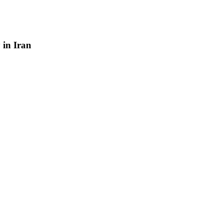
y
in
Iran