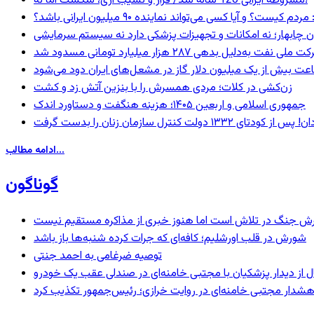
مشروطۀ ایرانی 120 ساله شد/ فراز و نشیب آری، شکست اما نه!
 و آیا کسی می‌تواند نماینده ۹۰ میلیون ایرانی باشد؟
ان چابهار؛ نه امکانات و تجهیزات پزشکی دارد نه سیستم سرمایشی
ه‌دلیل بدهی ۲۸۷ هزار میلیارد تومانی مسدود شد
عت بیش از یک میلیون دلار گاز در مشعل‌های ایران دود می‌شود
زن‌کشی در کلات؛ مردی همسرش را با بنزین آتش زد و کشت
جمهوری اسلامی و اربعین ۱۴۰۵؛ هزینه هنگفت و دستاورد اندک
ادامه مطالب...
گوناگون
ترش جنگ در تلاش است اما هنوز خبری از مذاکره مستقیم نیست
شورش در قلب اورشلیم؛ کافه‌ای که جرات کرده شنبه‌ها باز باشد
توصیه ضرغامی به احمد جنتی
نال از دیدار پزشکیان با مجتبی خامنه‌ای در صندلی عقب یک خودرو