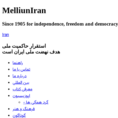
Melliun
Iran
Since 1905 for
independence
,
freedom
and
democrac
Iran
استقرار
حاکميت ملی
هدف نهضت ملی ایران است
راهنما
تماس با ما
درباره ما
بین المللی
معرفی کتاب
اپوزیسیون
- گرد همآئی ها
فرهنگ و هنر
گوناگون