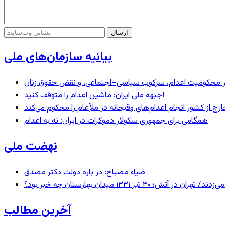
بیانیه سازمان‌های ملی
– در محکومیت اعدام، سرکوب سیاسی–اجتماعی، و نقض حقوق زنان
جبهه ملی ایران: ماشین اعدام را متوقف کنید!
رج از کشور انجام اعدام‌های وقیحانه در ملأِعام را محکوم می‌کند
همگامی برای جمهوری سکولار دموکرات در ایران: نه به اعدام
نهضت ملی
ضیاء مصباح: در باره دولت دکتر مصدق
 ۱۳۳۱ میدان بهارستان چه خبر بود؟
آخرین مطالب