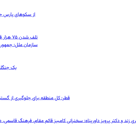
از سکوهای پارس ج
تلف شدن ۷۵ هزار قطعه ماهی در رودخانه مسقان شیراز بر اثر ورود شورابه فوق‌اشباع
سازمان ملل: جمهوری
یک جنگلب
قطر: کل منطقه برای جلوگیری از گس
کری زند و دکتر پرویز داورپناه: سخنرانی کامبیز قائم مقام، فرهنگ قاسم