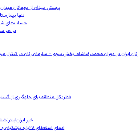
پرسش میدان از مهمانان میدان: مردم کیست؟
تنها بیمارست
حساب‌های شرکت ملی نفت ب
در هر سا
قطر: کل منطقه برای جلوگیری از گس
خبر ایران‌اینترنش
ادعای استعفای ۲۸باره پزشکیان و هشدار مجتبی خامنه‌ای در روایت خرازی؛ رئیس‌جمهور تکذیب کرد