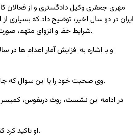
مهری جعفری وکیل دادگستری و از فعالان کارزار 
ایران در دو سال اخیر، توضیح داد که بسیاری از
شرایط خفا و انزوای متهم، صورت می گیرد و اعتراضات فعالان حقوق بشر نیز در شرایط سیاسی کنونی بازخورد چندانی پیدا نمی کند.
او با اشاره به افزایش آمار اعدام ها در 
وی صحبت خود را با این سوال که جامعه جهانی چه کمکی می تواند در توقف این روند اسفبار و احکام بیرحمانه انجام دهد، به پایان برد.
در ادامه این نشست، روث دربفوس، کمیسر ع
او تاکید کرد که ایران نمی تواند از “مبارزه با مواد مخدر” به عنوان دستاویزی برای صدور احکام اعدام استفاده کند.