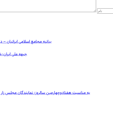
بیانیه مجامع اسلامی ایرانیان 
جبهه ملی ایران-خا
به مناسبت هفتادوچهارمین سالروز: نمایندگان مجلس زار می‌زدند/ تهران در آتش؛ ۳۰ تیر