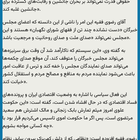
حقوقی قدرت نمی‌تواند بر بحران جانشین و رقابت‌های گسترده برای
جانشین غلبه کند».
آقای رضوی فقیه این امر را ناشی از این دانسته که اعضای مجلس
خبرگان «دست نشانده چند تن از فقهای شورای نگهبان» هستند و این
مجلس نمی‌تواند «صدای ملت و صدای روحانیت و مرجعیت باشد».
به گفته وی، «این سیستم که ناکارآمد شد آن وقت برق سرنیزه‌ها
می‌تواند مجلس خبرگان را متوقف کند، آن موقع صدای چکمه‌ها
می‌تواند صدای نمایندگان مجلس را خفه کند و ترس از عاقبت امور
باعث می‌شود نماینده مردم به منافع و مصالح مردم و استقلال کشور
خیانت کند».
این فعال سیاسی با اشاره به وضعیت اقتصادی ایران و پرونده‌های
فساد اقتصادی که در حال افشاء شدن است، گفته است: «این حکومت
علوی امروز میثم تمارش بابک زنجانی و مالک اشترش هم سعید
مرتضوی است، پس اگر ما حکومت اموی تاسیس می‌کردیم قرار بود با
چه کسانی مواجه بشویم».
رضوی فقیه افزوده است: «نظامی که از دلش کهریزک بیرون بیاید، نظام