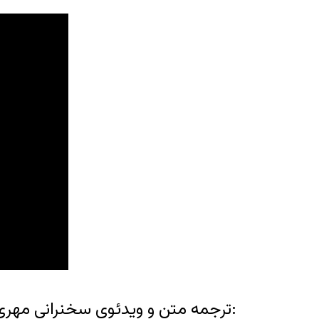
ترجمه متن و ويدئوى سخنرانى مهرى جعفرى به نمايندگى از سازمان غير دولتى “سودويند” که به انگليسى ايراد شده، به شرح زير است: