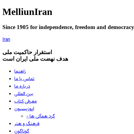
Melliun
Iran
Since 1905 for
independence
,
freedom
and
democrac
Iran
استقرار
حاکميت ملی
هدف نهضت ملی ایران است
راهنما
تماس با ما
درباره ما
بین المللی
معرفی کتاب
اپوزیسیون
- گرد همآئی ها
فرهنگ و هنر
گوناگون