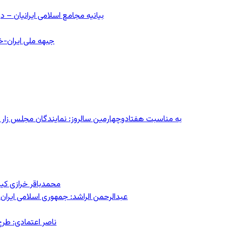
بیانیه مجامع اسلامی ایرانیان 
جبهه ملی ایران-خا
به مناسبت هفتادوچهارمین سالروز: نمایندگان مجلس زار می‌زدند/ تهران در آتش؛ ۳۰ تیر
محمدباقر خرازی کی
عبدالرحمن الراشد: جمهوری اسلامی ایران 
ناصر اعتمادی: طرح