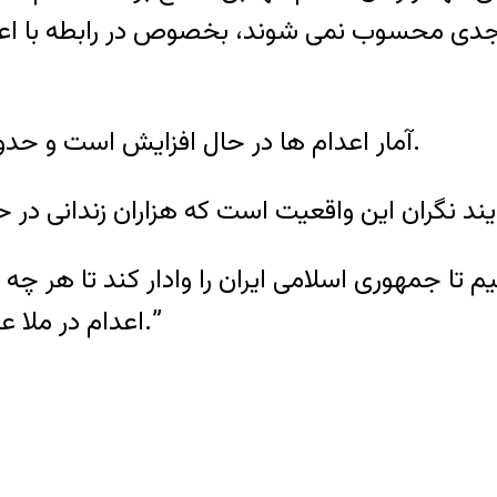
دى محسوب نمى شوند، بخصوص در رابطه با اعدام 
آمار اعدام ها در حال افزايش است و حدود ۶۵٠ اعدام در سال ٢٠١٣ به وقوع پيوسته است.
تا جمهورى اسلامى ايران را وادار کند تا هر چه 
اعدام در ملا عام را متوقف کرده و لغو اعدام ها را استقرار نمايد.”