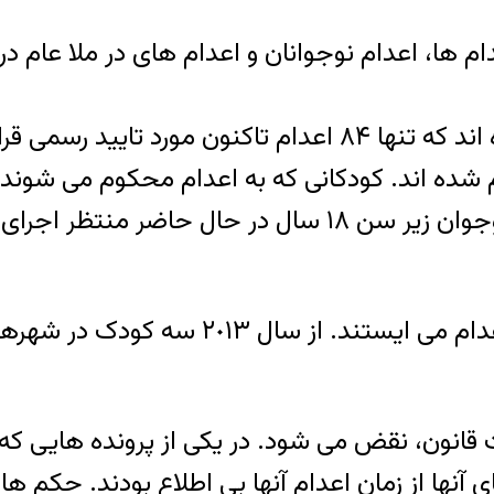
فقط از ابتداى سال ٢٠١۴، ١۵۵ تن اعدام شده اند که تنها ٨۴ 
در ايران کودکان در کنار بزرگسالان به تم
 قانون، نقض مى شود. در يکى از پرونده هايى که
 آنها از زمان اعدام آنها بى اطلاع بودند. حکم ه