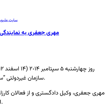
سایت ملیون 
مهری جعفری به نمایندگی 
سازمان غيردولتى “سودويند” در صحن علنى شورا، در پنل گفت گو در خصوص “مجازات اعدام”، به ايراد موضع پرداخت.
مهرى جعفرى، وکيل دادگسترى و از فعالان کارزار گ
اعدام نوجوانان و نقض قوانين در صدور و اجراى این احکام در جمهورى اسلامى ايران، سخنرانى کرد.