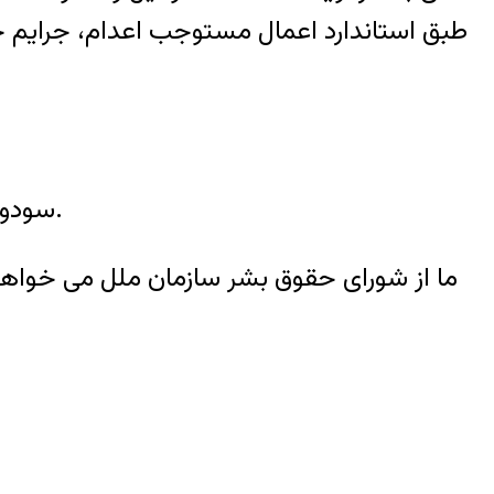
طبق استاندارد اعمال مستوجب اعدام، جرايم ج
سودويند نگران اين واقعيت است که هزاران زندانى در حال حاضر زير تهديد قريب الوقوع اعدام قرار دارند.
ما از شوراى حقوق بشر سازمان ملل مى خواهيم 