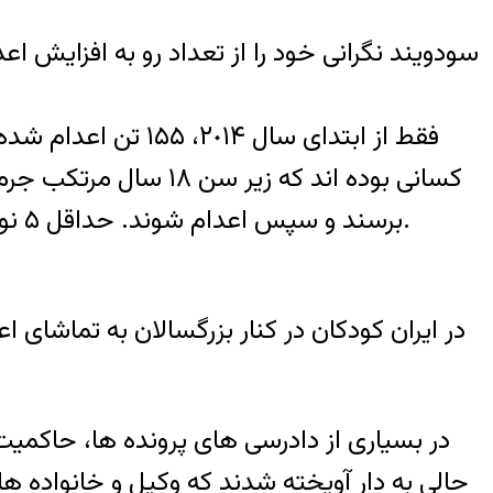
برسند و سپس اعدام شوند. حداقل ۵ نوجوان زير سن ١٨ سال در حال حاضر منتظر اجراى حکم اعدام هستند و در صف اعدام ايستاده اند.
در بسيارى از دادرسى هاى پرونده ها، حاکميت
حالى به دار آويخته شدند که وکيل و خانواده هاى