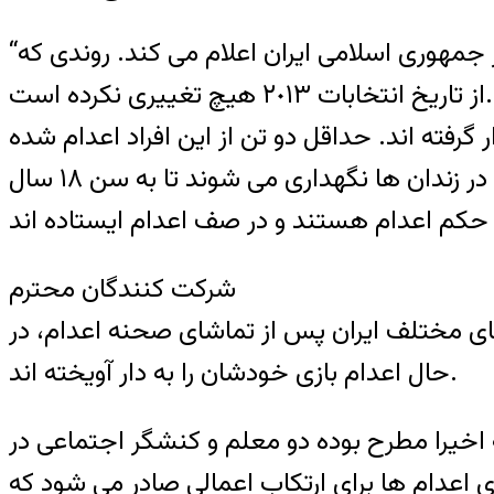
“سودويند نگرانى خود را از تعداد رو به افزايش اعدام ها، اعدام نوجوانان و اعدام هاى در ملا عام در جمهورى اسلامى ايران اعلام مى کند. روندى که
از تاريخ انتخابات ٢٠١٣ هيچ تغييرى نکرده است.
اعدام تاکنون مورد تاييد رسمى قرار گرفته اند. حداقل دو تن از اين افراد اعدام شده
کسانى بوده اند که زير سن ١٨ سال مرتکب جرم شده اند. کودکانى که به اعدام محکوم مى شوند در زندان ها نگهدارى مى شوند تا به سن ١٨ سال
شرکت کنندگان محترم
اشاى اعدام مى ايستند. از سال ٢٠١٣ سه کودک در شهرهاى مختلف ايران پس از تماشاى صحنه اعدام، در
حال اعدام بازى خودشان را به دار آويخته اند.
 اخيرا مطرح بوده دو معلم و کنشگر اجتماعى در
اى اعدام ها براى ارتکاب اعمالى صادر مى شود که