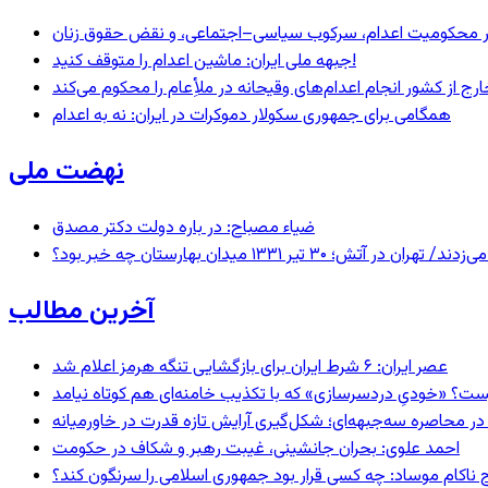
– در محکومیت اعدام، سرکوب سیاسی–اجتماعی، و نقض حقوق زنان
جبهه ملی ایران: ماشین اعدام را متوقف کنید!
رج از کشور انجام اعدام‌های وقیحانه در ملأِعام را محکوم می‌کند
همگامی برای جمهوری سکولار دموکرات در ایران: نه به اعدام
نهضت ملی
ضیاء مصباح: در باره دولت دکتر مصدق
 ۱۳۳۱ میدان بهارستان چه خبر بود؟
آخرین مطالب
عصر ایران: ۶ شرط ایران برای بازگشایی تنگه هرمز اعلام شد
ست؟ «خودیِ دردسرسازی» که با تکذیب خامنه‌ای هم کوتاه نیامد
در محاصره سه‌جبهه‌ای؛ شکل‌گیری آرایش تازه قدرت در خاورمیانه
احمد علوی: بحران جانشینی، غیبت رهبر و شکاف در حکومت
 ناکام موساد: چه کسی قرار بود جمهوری اسلامی را سرنگون کند؟