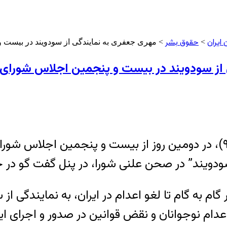
ایران
حقوق بشر
>
> مهری جعفری به نمایندگی از سودویند در بیست و 
از سودویند در بیست و پنجمین اجلاس شورای حق
روز چهارشنبه ۵ سپتامبر ٢٠١۴ (١۴ اسفند ۹٢)، در دومين روز از بيست و 
ام به گام تا لغو اعدام در ايران، به نمايندگى از 