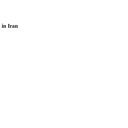
y
in
Iran