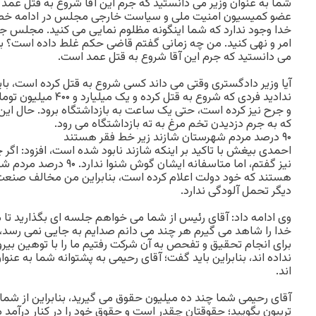
شما به عنوان وزیر می دانستید که جرم این آقا شروع به قتل عمد
عضو کمیسیون امنیت ملی و سیاست خارجی مجلس در ادامه خطاب
خدا وجود ندارد که شما اینگونه مظلوم نمایی می کنید. مجلس جا
امر و نهی کنید. من چه زمانی گفتم قاضی حکم غلط داده است؟ بل
می دانستید که جرم این آقا شروع به قتل عمد است.
آیا وزیر دادگستری وقتی می داند کسی شروع به قتل کرده است، با
ندادید فردی که شروع به قت
و جرح نیز کرده است، حتی یک ساعت به بازداشتگاه برود. حال این ر
که به جرم دزدیدن تخم مرغ به ته بازداشتگاه می رود.
۹۰ درصد مردم شهرستان شازند زیر خط فقر هستند
احمدی بیغش با تاکید بر اینکه شازند نابود شده است، افزود: اگر چ
نیز گفتم، اما متاسفانه ایشان 
هستند که خود دولت اعلام کرده است، بنابراین من مخالف صنعت
دیگر تحمل آلودگی ندارد.
وی ادامه داد: آقای رئیس از شما می خواهم جلسه ای بگذارید تا 
خدا را شاهد می گیرم هر چند می دانم صدایم به جایی نمی رسد، چ
برای انجام تحقیق و تفحص به آن شرکت رفتیم ما را با توهین بیرون
نداده اند، بنابراین باید گفت؛ آقای رحیمی به پشتوانه شما به عنو
اند.
آقای رحیمی شما چند ده میلیون حقوق می گیرید، بنابراین از شما
تریبون بگویید؛ حقوقتان چقدر است و حقوق خود را در کنار درآمد م