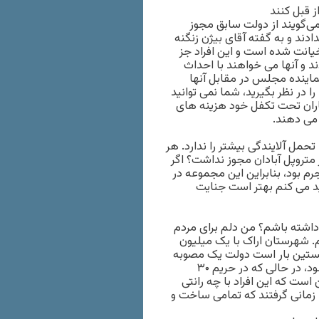
ز قبل کنند
ی‌گویند از دولت سابق مجوز
 سال ۱۳۹۹ هیچ کاری انجام ندادند و به گفته آقای بیژن زنگنه
یانت شده است و این افراد جز
ل آنجا را رها نمی کردند و آنها می خواهند با احداث
نماینده مجلس در مقابل آنها
در نظر بگیرید، شما نمی توانید
ماران تحت تکفل خود هزینه های
ل آلایندگی بیشتر را ندارد. هر
متروپل آبادان مجوز نداشت؟ اگر
م بود، بنابراین این مجموعه در
ید می کنم بهتر است جنایت
 داشته باشم؟ من دلم برای مردم
م. شهرستان اراک با یک میلیون
نخستین بار است دولت یک مصوبه
ای را به شرکتی خصوصی داده است که در جایی ممنوعه احداث شود، در حالی که در حریم ۳۰
ست که این افراد با چه رانتی
زمانی گرفتند که تمامی ساخت و