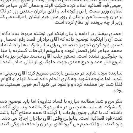
مجلس دفاع کند. بنده مخالفتی با گرفتن وقت از سوی وزیر برای فر
رحیمی قوه قضائیه اعلام کرده شرکت الوند و همان آقای مهاجر که ش
برادران چیست؟ من برایتان از روی متن جرم ایشان را قرائت می کن
وزیر از چه پرونده ای دفاع کرده است.
احمدی بیغش در ادامه با بیان اینکه این نوشته مربوط به دادگاه 
علت آن را اینگونه توضیح داده که آقای برادران قصد رفع انحصار و
دستور وارد کردن تجهیزات صنعتی برای سایر شرکت ها را داشته ا
محمد مهاجر قابل تحمل نبوده و علیرغم ارتباطات گسترده با مقا
به جلوگیری نشده است. دستور جلب آقای محمد مهاجر نیز به اته
شروع قتل عمد و جرح عمدی جهت جلوگیری از تبانی صادر شده 
نماینده مردم شازند در مجلس یازدهم تصریح کرد: آقای رحیمی؛ 
شوید، اما متوجه نشوید چه کاری انجام داده است! اتهام او اتهام
فلذا شما چرا مغلطه کرده و وانمود می کنید آدم خوبی هستید، هر
بودم.
مگر من و شما مطالبه مبارزه با فساد نداریم؟ اما باید توضیح د
یک شرکت هستند، همچنین در ملایر دو کارخانه دارند، برای آنکه ت
داشته اند، با تبانی جلوی واردات را گرفته تا همه محتاج آنها باش
گفته قوه قضائیه است. بنابراین وقتی آقای برادران اجازه می دهد 
وارد کنند، اینها تصمیم می گیرد آقای برادران را حذف فیزیکی کنند.