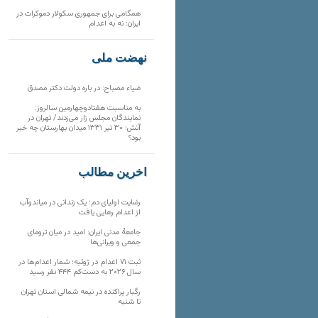
همگامی برای جمهوری سکولار دموکرات در
ایران: نه به اعدام
نهضت ملی
ضیاء مصباح: در باره دولت دکتر مصدق
به مناسبت هفتادوچهارمین سالروز:
نمایندگان مجلس زار می‌زدند/ تهران در
آتش؛ ۳۰ تیر ۱۳۳۱ میدان بهارستان چه خبر
بود؟
آخرین مطالب
رضایت اولیای دم؛ یک زندانی در میاندوآب
از اعدام رهایی یافت
جامعهٔ مدنی ایران: امید در میان ترومای
جمعی و ویرانی‌ها
ثبت ۷۱ اعدام در ژوئیه؛ شمار اعدام‌ها در
سال ۲۰۲۶ به دست‌کم ۴۴۴ نفر رسید
رگبار پراکنده در نیمه شمالی استان تهران
تا شنبه