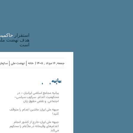
استقرار
حاکميت
هدف نهضت ملی 
است
جمعه, ۱۶ مرداد , ۱۴۰۵ |
خانه
نهضت ملی
سازمان
بیانیه
سازمان‌های
ملی
بیانیه مجامع اسلامی ایرانیان – در
محکومیت اعدام، سرکوب سیاسی–
اجتماعی، و نقض حقوق زنان
جبهه ملی ایران: ماشین اعدام را متوقف
کنید!
جبهه ملی ایران-خارج از کشور انجام
اعدام‌های وقیحانه در ملأِعام را محکوم
می‌کند