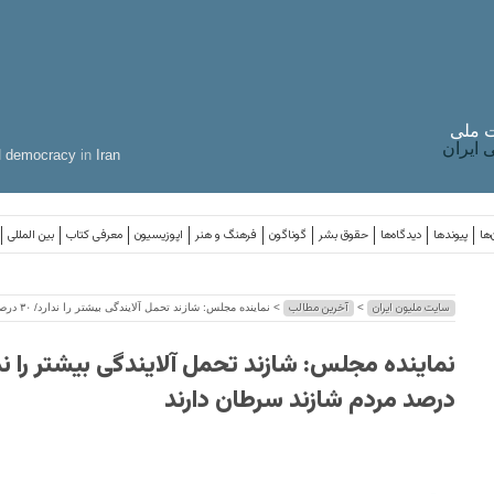
 ملی
ایران
d
democracy
in
Iran
‌ها
پیوندها
دیدگاه‌ها
حقوق بشر
گوناگون
فرهنگ و هنر
اپوزیسیون
معرفی کتاب
بین المللی
سایت ملیون ایران
آخرین مطالب
>
> نماینده مجلس: شازند تحمل آلایندگی بیشتر را ندارد/ ۳۰ درصد مردم شازند سرطان دارند
درصد مردم شازند سرطان دارند