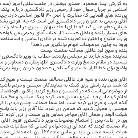
اسلامی در جریان سوال خود از رحیمی وزیر دادگستری درباره اینک
پرونده های قضایی که مغایرت با اصل ۶۰
آقای رحیمی به عنوان وزیر دادگستری این است که چه افرادی پشت ص
جریانی دفاع علنی کند که دارای ابعاد پنهان بسیاری در ایجاد رانت
های بسیار زننده و باطل هستند؟ از جناب آقای رحیمی می خواهم 
وزارت متبوع و اختیارات تعریف شده در قانون اساسی و اساسنامه و
ورود به چنین موضوعات ابهام برانگیزی می دهد؟
بنده و هیچ فرد عاقلی مخالف صنعت نیست
نماینده مردم شازند در مجلس یازدهم خطاب به وزیر دادگستری ادا
نیستید در مقام شامخ وزارت دادگستری اظهارنظرتان دستاویز و مج
واضح برای خطاکاران جسور و گستاخی همچون جریان پتروشیمی ک
آقای وزیر؛ بنده و هیچ فرد عاقلی مخالف صنعت نیست و هیچ کدام 
که شما نباید رابطی برای کمک به نمایندگان مجلس و مردم باشید،
از موضوعاتی است که در کمیسیون مطرح کردید و اکنون قوه‌قضائیه
اعلام کرده 
آنکه ضرب و جرح نیز کرده است، اما شما ضمانت چنین فردی را کرده
مجلس را معرفی کردید که ضامن وی شود، لذا آقای وزیر باید پاسخ
شرکت الوند و همان آقای مهاجر معاون وزیر صمت را ترور کرده اند
وی در ادامه پس از استماع توضیحات وزیر دادگستری افزود: آقای 
بالا صحبت کردند که عده ای زیاده‌خواه و کسانی که مطالبات شخص
هیات رئیسه مجلس باید براساس ماده ۲۲ 