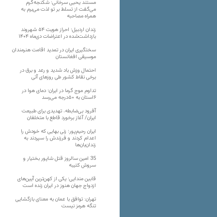
مستند یحیی سرخانی؛ شکنجه‌گرم
می‌گفت از تسلط بر تو لذت می‌برم به
همراه مصاحبه
زندان اردبیل؛ احراز هویت ۵۴ شهروند
بازداشت‌شده در اعتراضات دی‌ماه ۱۴۰۴
سختگیری ایران در تمدید اقامت هنرمندان
موسیقی افغانستان
احتمال وزش باد شدید و رعد و برق در
برخی نقاط کشور طی روزهای آتی
تداوم موج گرما در ایران؛ دمای هوا در
۶استان به ۵۰درجه می‌رسد
آفرود بی‌ضابطه، تهدیدی برای طبیعت
ایران/ آغاز برخورد قاطع با متخلفان
ایران رحیم‌پور؛ زنی بهایی که خودش را
اعدام کردند و فرزندش را سپردند به
زندان‌بان‌ها
35 امین سالروز قتل شاپور بختیار و
سروش کتیبه
قابین مندایی؛ یکی از کهن‌ترین آیین‌های
ازدواج جهان هنوز در ایران زنده است
تهران: توافق با عمان به معنای بازگشایی
تنگه هرمز نیست