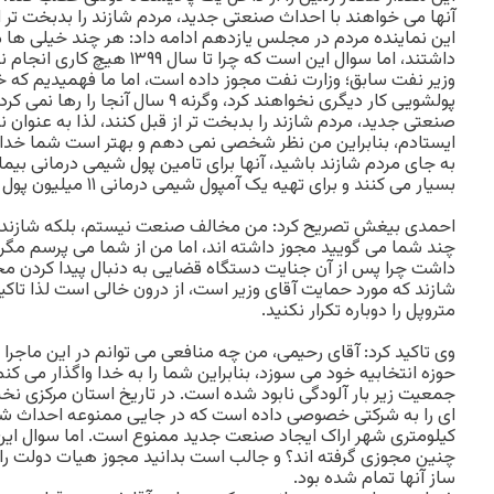
آنها می خواهند با احداث صنعتی جدید، مردم شازند را بدبخت تر ا
این نماینده مردم در مجلس یازدهم ادامه داد: هر چند خیلی ها م
داشتند، اما سوال این است که چرا تا
وزیر نفت سابق؛ وزارت نفت مجوز داده است، اما ما فهمیدیم که خ
پولشویی کار دیگری نخواهند کرد، وگرنه ۹ سا
صنعتی جدید، مردم شازند را بدبخت تر از قبل کنند، لذا به عنوان 
ایستادم، بنابراین من نظر شخصی نمی دهم و بهتر است شما خدا را 
به جای مردم شازند باشید، آنها برای تامین پول شیمی درمانی بی
بسیار می کنند و برای تهیه یک آمپول شیمی درمانی ۱۱ میلیون پول می دهند.
احمدی بیغش تصریح کرد: من مخالف صنعت نیستم، بلکه شازند تحم
چند شما می گویید مجوز داشته اند، اما من از شما می پرسم مگر 
داشت چرا پس از آن جنایت دستگاه قضایی به دنبال پیدا کردن مجر
شازند که مورد حمایت آقای وزیر است، از درون خالی است لذا تاک
متروپل را دوباره تکرار نکنید.
وی تاکید کرد: آقای رحیمی، من چه منافعی می توانم در این ماجرا
حوزه انتخابیه خود می سوزد، بنابراین شما را به خدا واگذار می کن
جمعیت زیر بار آلودگی نابود شده است. در تاریخ استان مرکزی 
کیلومتری شهر اراک ایجاد صنعت جدید ممنوع است. اما سوال این ا
چنین مجوزی گرفته اند؟ و جالب است بدانید مجوز هیات دولت را 
ساز آنها تمام شده بود.