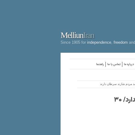
Melliun
Iran
Since 1905 for
independence
,
freedom
an
درباره ما
تماس با ما
راهنما
نماینده مجلس: شازند تحمل آلایندگی بیشتر را ندارد/ ۳۰