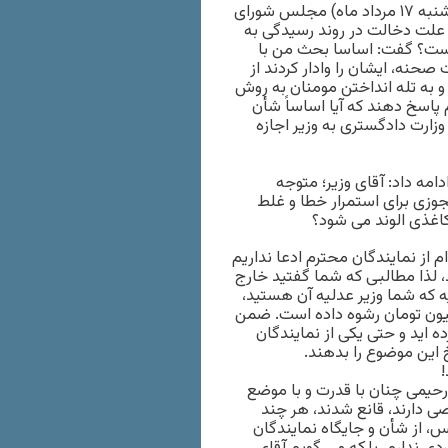
به گزارش ایلنا، محمود احمدی بیغش در جلسه علنی امروز (سه شنبه ۱۷ مرداد ماه) مجلس شورای
ه علت دخالت در روند رسیدگی به
۱ قانون اساسی دارد، چیست؟ گفت: اساسا بحث من با
حنه، ایشان را وادار کردند از
 و به تله انداختن مومنان به روش
پاسخ دهند که آیا اساساً شأن
زارت دادگستری به وزیر اجازه
مه داد: آقای وزیر؛ متوجه
وزی برای استمرار خطا و غلط
اغذی الوند می شود؟
از نمایندگان محترم ادعا نداریم
 لذا مطالبی که شما گفتید خارج
 که شما وزیر عدلیه آن هستید،
این فرد شروع به قتل عمد کرده و یک میلیارد و ۴۰۰ میلیون تومان رشوه داده است. ضمن
 اید و حتی یکی از نمایندگان
 این موضوع را بدهند.
!
رحیمی چنان با قدرت و با موضع
ی دارند، قانع شدند، هر چند
آیین نامه داخلی مجلس، از شأن و جایگاه نمایندگان