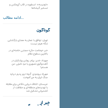
«اودیسه»؛ اسطوره در قاب آی‌مکس و
تسخیر گیشه‌ها
ادامه مطالب...
گوناگون
تهران: توافق با عمان به معنای بازگشایی
تنگه هرمز نیست
خبر «وخامت حال» مجتبی خامنه‌ای در
بالاترین سطوح نظام
مهرداد خدیر: پیام روشن پزشکیان در
گفت‌و‌گوی تصویری با مرد نامرئی: من
هستم!
مهرزاد بروجردی: آنچه ترور پدرم درباره
جنگ ایران به من آموخت
عربستان: ائتلاف دریایی دفاعی برای مقابله
با تهدیدهای منطقه‌ای و حفاظت از
کشتیرانی تشکیل شد
خبر از
تارنماهای دیگر