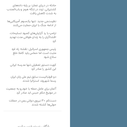
حادثه در دریای عمان؛ بر پایه داده‌های
کشتیرانی، تردد در تنگه هرمز و باب‌المندب
به شدت کاهش یافت
نظرسنجی جدید: تنها یک‌سوم آمریکایی‌ها
از ادامه جنگ با ایران حمایت می‌کنند
ترامپ با رد گزارش‌های کمبود تسلیحات،
افشاگران را به زندان طولانی مدت تهدید
کرد
رئیس‌ جمهوری اسرائیل: نقشه راه غزه
مثبت است اما حماس باید کاملا خلع
سلاح شود
کویت دستور تعطیلی تنها مدرسه ایرانی
این کشور را صادر کرد
دو فوتبالیست سابق تیم ملی زنان ایران
رسما شهروند استرالیا شدند
آلمان برای عامل حمله با خودرو به جمعیت
در مونیخ حکم حبس ابد صادر کرد
دست‌کم ۳۰ نیروی دولتی یمن در حملات
حوثی‌ها کشته شدند
بایگانی نسخه قدیم سایت