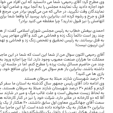
وی مطرح کرد: آقای رحیمی؛ شما می دانستید که این افراد می خواه
خود اجازه دادید یک نماینده مجلس را به آنجا برود و ضامن آنها 
نمایندگان وقت نگیرید، در حالی که من می‌گویم؛ برادر من، مرجع
قتل و جرح و رشوه کرده اند، بنابراین باید پرسید آیا واقعا شما برای
اتهامش را نیز قبول ندارید؟ چرا مغلطه می کنید برادر؟
احمدی بیغش خطاب به رئیس مجلس شورای اسلامی گفت: از هیات
چند روز است دائماً زنگ زده و فحاشی می کند و آقای مهاجر پس از 
به قتل برسانند، به رئیس تحقیق و تفحص زنگ زد و فحاشی و تهمت 
این تریبون نیست!
آقای رحیمی اکنون سوال من از شما این است که شما در این ماجرا
مملکت ما هزاران صنعت معیوب وجود دارد. لذا چرا اجازه ورود به
چند من حاضرم مسائل پشت پرده را مطرح کنم، اما در جلسه ای 
داشته باشند، بنابراین باز هم سوال می کنم چرا برای منافع خود، 
بازی ها می کنید؟
۳۰ درصد شهرستان شازند مبتلا به سرطان هستند
وی ادامه داد: آقای رئیس جمهور سال گذشته به استان ما سفر کر
کردم و گفتم ۳۰ درصد شهرستان شازند مبتلا به سرطان هستن
به لحاظ زیست محیطی است و علت غالب مرگ و میر در شازند سر
آقا که دو کارخانه در ملایر دارد، شرکت خود را نیز در کنار کارخانه ه
سمت آقای جهانگیری معاون اول 
بنابراین ۲۰ هکتار به یک خانواده داده شده است. آیا این ماجر
این مقدار هکتار زمین را از داخل یک پالایشگاه دولتی غصب کند؟