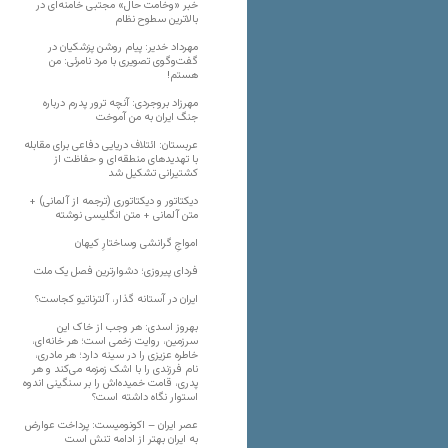
خبر «وخامت حال» مجتبی خامنه‌ای در
بالاترین سطوح نظام
مهرداد خدیر: پیام روشن پزشکیان در
گفت‌و‌گوی تصویری با مرد نامرئی: من
هستم!
مهرزاد بروجردی: آنچه ترور پدرم درباره
جنگ ایران به من آموخت
عربستان: ائتلاف دریایی دفاعی برای مقابله
با تهدیدهای منطقه‌ای و حفاظت از
کشتیرانی تشکیل شد
دیکتاتور و دیکتاتوری (ترجمه از آلمانی) +
متن آلمانی + متن انگلیسی نوشته
‌امواجِ گرانشی وساختارِ کیهان
فردای پیروزی؛ دشوارترین فصل یک ملت
ایران در آستانه گذار، آلترناتیو کجاست؟
بهروز اسدی: هر وجب از خاک‌ این
سرزمین، روایت زخمی است؛ هر خانه‌ای،
خاطره عزیزی را در سینه دارد؛ هر مادری،
نام فرزندی را با اشک زمزمه می‌کند و هر
پدری، قامت خمیده‌اش را بر سنگینی اندوه
استوار نگاه داشته است؟
عصر ایران – اکونومیست: پرداخت عوارض
به ایران بهتر از ادامه تنش است