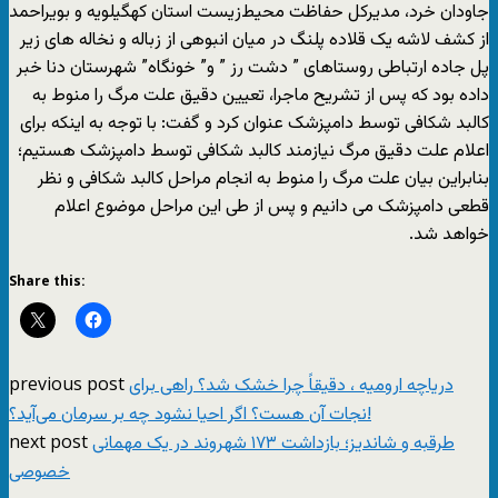
جاودان خرد، مدیرکل حفاظت محیط‌زیست استان کهگیلویه و بویراحمد
از کشف لاشه یک قلاده پلنگ در میان انبوهی از زباله و نخاله های زیر
پل جاده ارتباطی روستاهای ” دشت رز ” و” خونگاه” شهرستان دنا خبر
داده بود که پس از تشریح ماجرا، تعیین دقیق علت مرگ را منوط به
کالبد شکافی توسط دامپزشک عنوان کرد و گفت: با توجه به اینکه برای
اعلام علت دقیق مرگ نیازمند کالبد شکافی توسط دامپزشک هستیم؛
بنابراین بیان علت مرگ را منوط به انجام مراحل کالبد شکافی و نظر
قطعی دامپزشک می دانیم و پس از طی این مراحل موضوع اعلام
خواهد شد.
Share this:
previous post
دریاچه ارومیه ، دقیقاً چرا خشک شد؟ راهی برای
نجات آن هست؟ اگر احیا نشود چه بر سرمان می‌آید؟!
next post
طرقبه و شاندیز؛ بازداشت ۱۷۳ شهروند در یک مهمانی
خصوصی