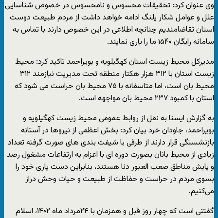
وی عنوان کرد: تحقیقات محسوس و نامحسوس در خصوص شناسایی
علل و عوامل شکار پلنگ ادامه خواهد داشت از مردم طبیعت دوست
استان تقاضامندیم چنانچه اطلاعی در این خصوص دارند با تماس به
سامانه رایگان ۱۵۴۰ ما را یاری نمایند.
مدیرکل محیط زیست استان کهگیلویه و بویراحمد تاکید کرد: محیط
زیست استان با ۳۱۲ هزار هکتار منطقه تحت مدیریت نیازمند ۳۱۲
محیط بان است، اما متاسفانه با ۷۵ محیط بان حراست می شود که
استان با کمبود ۲۳۷ محیط بان مواجهه است.
به گزارش ایسنا به نقل از روابط عمومی محیط زیست کهگیلویه و
بویراحمد، جاودان خرد بیان کرد: بخش اعظمی از نیروها در آستانه
بازنشستگی قرار دارند از طرفی با شیفت بندی های صورت گرفته تعداد
زیادی از محیط بانان بصورت دوره ای با اعزام به ارتفاعات مشغول رصد
و پایش مناطق صعب العبور دنا هستند، بنابراین دست یاری خود را
بسوی مردم در حراست و حفاظت از طبیعت و حیات وحش دراز
می‌کنیم.
گفتنی است که چهار روز قبل و همزمان با ۲۴مرداد ماه ۱۴۰۲، اسلام