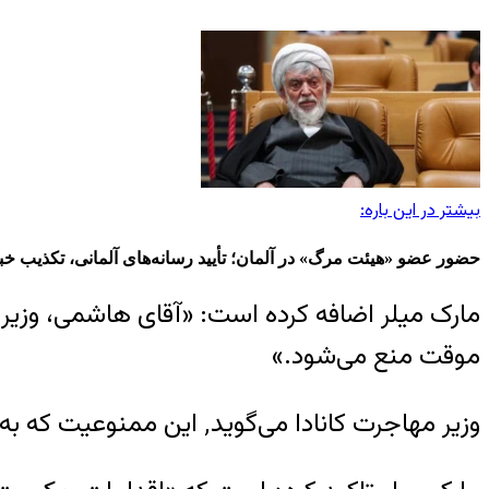
بیشتر در این باره:
حضور عضو «هیئت مرگ» در آلمان؛ تأیید رسانه‌های آلمانی، تکذیب خب
مارک میلر اضافه کرده است: «آقای هاشمی، وزیر 
موقت منع می‌شود.»
وزیر مهاجرت کانادا می‌گوید٬ این ممنوعیت که به خود او نیز ابلاغ شده است٬ به «دلیل بی‌اعتنایی حکومت ایران به حقوق بشر است.»