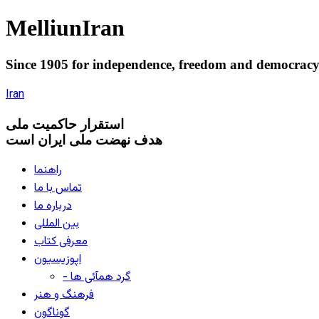
Melliun
Iran
Since 1905 for
independence
,
freedom
and
democrac
Iran
استقرار
حاکميت ملی
هدف نهضت ملی ایران است
راهنما
تماس با ما
درباره ما
بین المللی
معرفی کتاب
اپوزیسیون
- گرد همآئی ها
فرهنگ و هنر
گوناگون