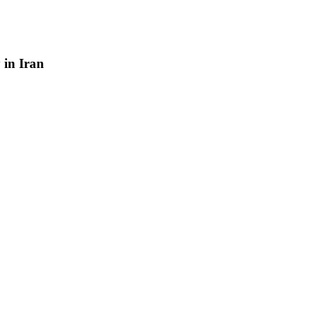
y
in
Iran