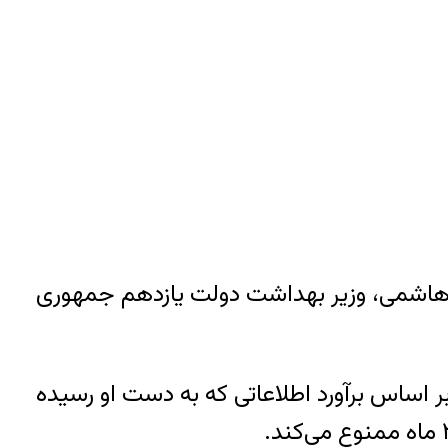
شم شهریور از ممنوعیت ۳۶ ماهه حسن قاضی‌زاده هاشمی، وزیر بهداشت دولت یازدهم جمهوری
ود در شبکه اجتماعی ایکس٬ توییتر سابق٬ نوشته است که بر اساس برآورد اطلاعاتی که به دست او رسیده