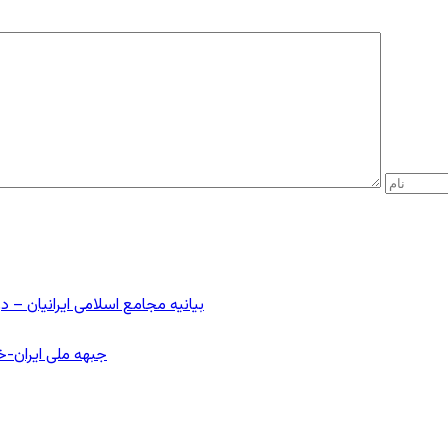
بیانیه مجامع اسلامی ایرانیان 
جبهه ملی ایران-خا