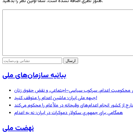
هنوز نظری اضافه نشده است. شما اولین نظر را بدهید.
بیانیه سازمان‌های ملی
– در محکومیت اعدام، سرکوب سیاسی–اجتماعی، و نقض حقوق زنان
جبهه ملی ایران: ماشین اعدام را متوقف کنید!
رج از کشور انجام اعدام‌های وقیحانه در ملأِعام را محکوم می‌کند
همگامی برای جمهوری سکولار دموکرات در ایران: نه به اعدام
نهضت ملی