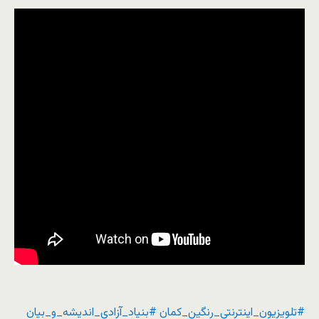
#تلویزیون_اینترنتی_رنگین_کمان
#بنیاد_آزادی_اندیشه_و_بیان