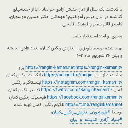
با گذشت یک سال از آغاز جنبش آزادی خواهانه, آیا از جنبشهای
گذشته در ایران درسی آموختیم؟ مهمانان: دکتر حسین موسویان،
کامبیز قائم مقام و فرهنگ قاسمی
مجری برنامه: اسفندیار خلف؛
تهیه شده توسط تلویزیون اینترنتی رنگین کمان، بنیاد آزادی اندیشه
و بیان ۲۴ شهریور ماه ۱۴۰۲
https://rangin-kaman.tv
https://rangin-kaman.net
برای
مشاهده از ایران
https://anchor.fm/rangin
پادکست رنگین کمان
https://instagram.com/rangin_kaman_tv
اینستاگرام رنگین
کمان
https://twitter.com/RanginKaman17
توییتر رنگین کمان
https://facebook.com/ranginkaman.tv
فیسبوک رنگین کمان
https://t.me/ranginkamannet
تلگرام رنگین کمان تهیه شده
توسط
#تلویزیون_اینترنتی_رنگین_کمان
،
#بنیاد_آزادی_اندیشه_و_بیان