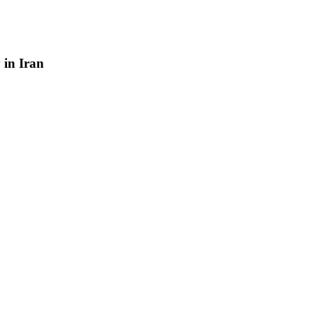
y
in
Iran