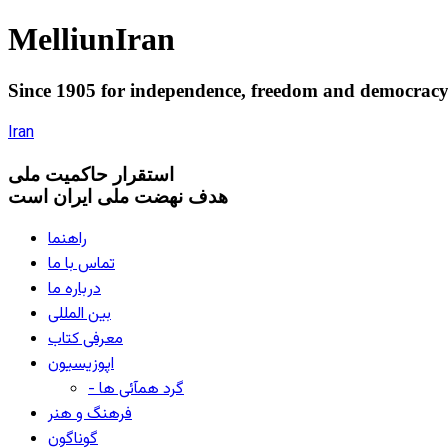
Melliun
Iran
Since 1905 for
independence
,
freedom
and
democrac
Iran
استقرار
حاکميت ملی
هدف نهضت ملی ایران است
راهنما
تماس با ما
درباره ما
بین المللی
معرفی کتاب
اپوزیسیون
- گرد همآئی ها
فرهنگ و هنر
گوناگون