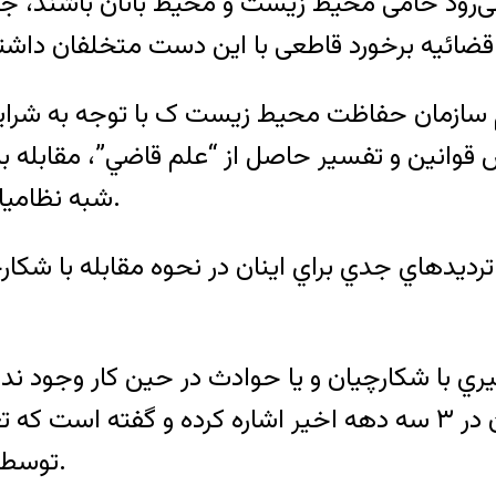
 می‌رود حامی محیط زیست و محیط بانان باشند، جا
م سازمان حفاظت محيط زيست ک با توجه به شرا
وانين و تفسير حاصل از “علم قاضي”، مقابله با ش
شبه نظاميان مسلح، بيش از پيش مخاطره انگيز کرده است.
ترديدهاي جدي براي اينان در نحوه مقابله با شک
محيط زيست، به کشته شدن ١١٣ محيط بان در ٣ سه دهه اخير اشار
توسط شکارچيان بيش از يوزپلنگهاي کشته شده است.