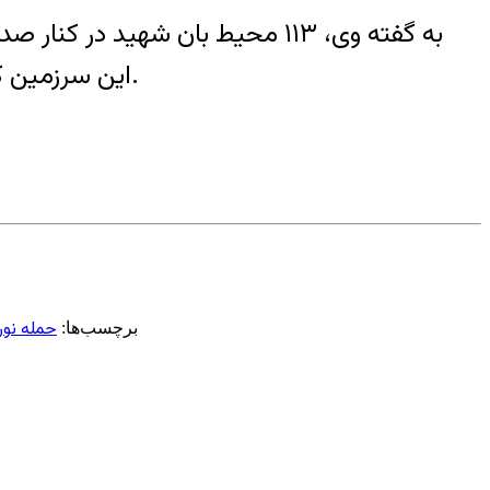
به گفته وى، ١١٣ محيط بان شهيد
اين سرزمين کرده اند. سليمي ياد آورشد: تنها در دو و نيم سال گذشته ٨ محيط بان توسط شکارچي ها کشته اند.
حمله نور
برچسب‌ها: