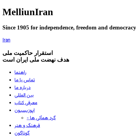
Melliun
Iran
Since 1905 for
independence
,
freedom
and
democrac
Iran
استقرار
حاکميت ملی
هدف نهضت ملی ایران است
راهنما
تماس با ما
درباره ما
بین المللی
معرفی کتاب
اپوزیسیون
- گرد همآئی ها
فرهنگ و هنر
گوناگون