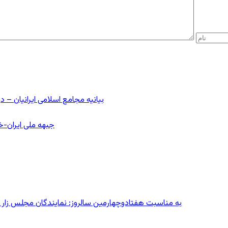
بیانیه مجامع اسلامی ایرانیان 
جبهه ملی ایران-خا
به مناسبت هفتادوچهارمین سالروز: نمایندگان مجلس زار می‌زدند/ تهران در آتش؛ ۳۰ تیر