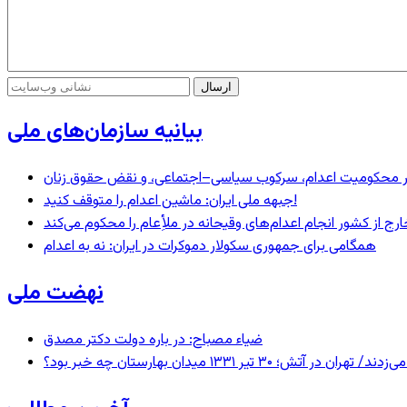
بیانیه سازمان‌های ملی
– در محکومیت اعدام، سرکوب سیاسی–اجتماعی، و نقض حقوق زنان
جبهه ملی ایران: ماشین اعدام را متوقف کنید!
رج از کشور انجام اعدام‌های وقیحانه در ملأِعام را محکوم می‌کند
همگامی برای جمهوری سکولار دموکرات در ایران: نه به اعدام
نهضت ملی
ضیاء مصباح: در باره دولت دکتر مصدق
 ۱۳۳۱ میدان بهارستان چه خبر بود؟