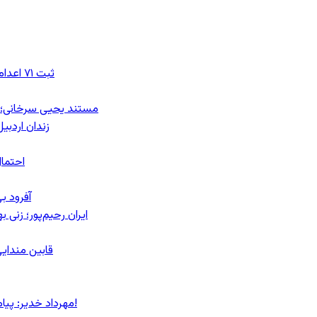
ثبت ۷۱ اعدام در ژوئیه؛ شمار اعدام‌ها در سال ۲۰۲۶ به دست‌کم ۴۴۴ نفر رسید
مستند یحیی سرخانی؛ ش
زندان اردبیل؛ احراز هویت ۵۴ شهرو
احتمال
آفرود ب
ایران رحیم‌پور؛ زنی 
قابین مندایی
مهرداد خدیر: پیام روشن پزشکیان در گفت‌و‌گوی تصویری با مرد نامرئی: من هستم!