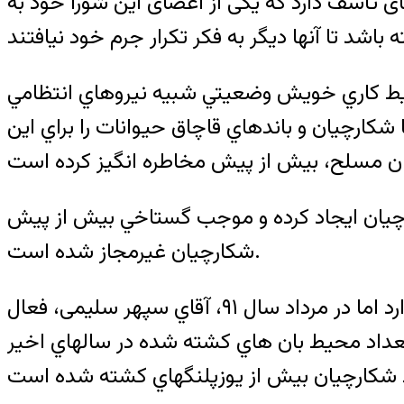
ی تأسف دارد که یکی از اعضای این شورا خود به
يط کاري خويش وضعيتي شبيه نيروهاي انتظامي
کارچيان و باندهاي قاچاق حيوانات را براي اين
ارچيان ايجاد کرده و موجب گستاخي بيش از پيش
شكارچيان غيرمجاز شده است.
آمار دقيقي از کشته شدن محيط بانان در درگيري با شکارچيان و يا حوادث در حين کار وجود ندارد اما در مرداد سال ۹١، آقاي سپهر سليمى، فعال
ه کرده و گفته است که تعداد محيط بان هاي کشته شده در سالهاي اخير