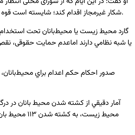
او گفت: در این ایام که از شورای محلی انتظار
شکار غیرمجاز اقدام کند؛ شایسته است قوه قضائیه برخورد قاطعی با این دست متخلفان داشته باشد تا آنها دیگر به فکر تکرار جرم خود نیافتند.
گارد محيط زيست یا محيط‌بانان تحت استخدا
يا شبه نظامي دارند اماعدم حمايت حقوقى، نقص ق
صدور احکام حكم اعدام براي محيط‌بانان، 