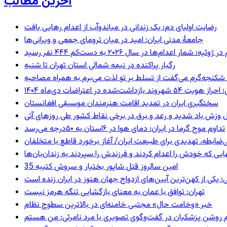
آخرین مطالب
رضایت اولیای دم؛ یک زندانی در میاندوآب از اعدام رهایی یافت
جامعهٔ مدنی ایران: امید در میان ترومای جمعی و ویرانی‌ها
رگبار پراکنده در نیمه شمالی استان تهران تا شنبه
کنجه‌گرم می‌گفت از تسلط بر تو لذت می‌برم به همراه مصاحبه
ند بازداشت‌شده در اعتراضات دی‌ماه ۱۴۰۴
سختگیری ایران در تمدید اقامت هنرمندان موسیقی افغانستان
 وزش باد شدید و رعد و برق در برخی نقاط کشور طی روزهای آتی
تداوم موج گرما در ایران؛ دمای هوا در ۶استان به ۵۰درجه می‌رسد
ی‌ضابطه، تهدیدی برای طبیعت ایران/ آغاز برخورد قاطع با متخلفان
بهایی که خودش را اعدام کردند و فرزندش را سپردند به زندان‌بان‌ها
35 امین سالروز قتل شاپور بختیار و سروش کتیبه
؛ یکی از کهن‌ترین آیین‌های ازدواج جهان هنوز در ایران زنده است
تهران: توافق با عمان به معنای بازگشایی تنگه هرمز نیست
خبر «وخامت حال» مجتبی خامنه‌ای در بالاترین سطوح نظام