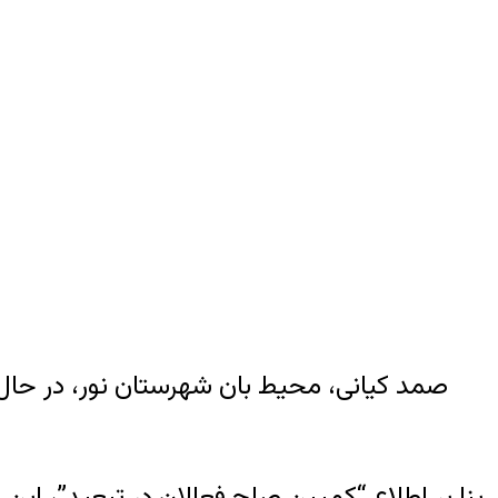
صمد کیانی، محیط بان شهرستان نور، در حال 
بنا بر اطلاع “کمپین صلح فعالان در تبعید”، ا