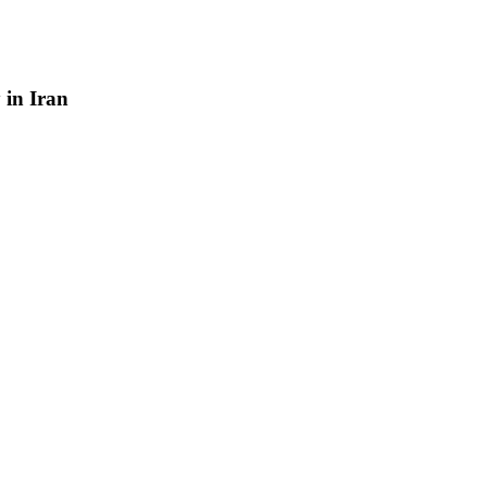
y
in
Iran