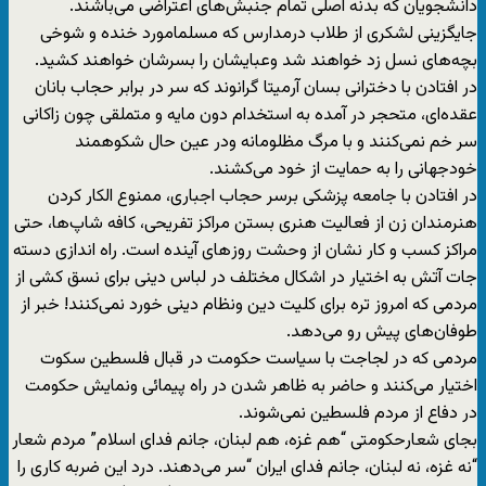
دانشجویان که بدنه اصلی تمام جنبش‌های اعتراضی می‌باشند.
جایگزینی لشکری از طلاب درمدارس که مسلمامورد خنده و شوخی
بچه‌های نسل زد خواهند شد وعبایشان را بسرشان خواهند کشید.
در افتادن با دخترانی بسان آرمیتا گرانوند که سر در برابر حجاب بانان
عقده‌ای، متحجر در آمده به استخدام دون مایه و متملقی چون زاکانی
سر خم نمی‌کنند و با مرگ مظلومانه ودر عین حال شکوهمند
خودجهانی را به حمایت از خود می‌کشند.
در افتادن با جامعه پزشکی برسر حجاب اجباری، ممنوع الکار کردن
هنرمندان زن از فعالیت هنری بستن مراکز تفریحی، کافه شاپ‌ها، حتی
مراکز کسب و کار نشان از وحشت روز‌های آینده است. راه اندازی دسته
جات آتش به اختیار در اشکال مختلف در لباس دینی برای نسق کشی از
مردمی که امروز تره برای کلیت دین ونظام دینی خورد نمی‌کنند! خبر از
طوفان‌های پیش رو می‌دهد.
مردمی که در لجاجت با سیاست حکومت در قبال فلسطین سکوت
اختیار می‌کنند و حاضر به ظاهر شدن در راه پیمائی ونمایش حکومت
در دفاع از مردم فلسطین نمی‌شوند.
بجای شعارحکومتی “هم غزه، هم لبنان، جانم فدای اسلام” مردم شعار
“نه غزه، نه لبنان، جانم فدای ایران “سر می‌دهند. درد این ضربه کاری را