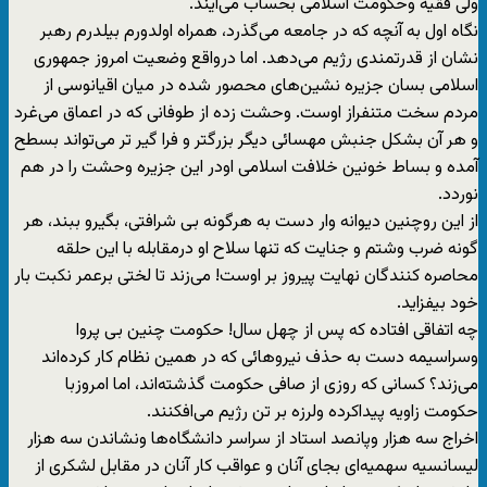
ولی فقیه وحکومت اسلامی بحساب می‌آیند.
نگاه اول به آنچه که در جامعه می‌گذرد، همراه اولدورم بیلدرم رهبر
نشان از قدرتمندی رژیم می‌دهد. اما درواقع وضعیت امروز جمهوری
اسلامی بسان جزیره نشین‌های محصور شده در میان اقیانوسی از
مردم سخت متنفراز اوست. وحشت زده از طوفانی که در اعماق می‌غرد
و هر آن بشکل جنبش مهسائی دیگر بزرگتر و فرا گیر تر می‌تواند بسطح
آمده و بساط خونین خلافت اسلامی اودر این جزیره وحشت را در هم
نوردد.
از این روچنین دیوانه وار دست به هرگونه بی شرافتی، بگیرو ببند، هر
گونه ضرب وشتم و جنایت که تنها سلاح او درمقابله با این حلقه
محاصره کنندگان نهایت پیروز بر اوست! می‌زند تا لختی برعمر نکبت بار
خود بیفزاید.
چه اتفاقی افتاده که پس از چهل سال! حکومت چنین بی پروا
وسراسیمه دست به حذف نیروهائی که در همین نظام کار کرده‌اند
می‌زند؟ کسانی که روزی از صافی حکومت گذشته‌اند، اما امروزبا
حکومت زاویه پیداکرده ولرزه بر تن رژیم می‌افکنند.
اخراج سه هزار وپانصد استاد از سراسر دانشگاه‌ها ونشاندن سه هزار
لیسانسیه سهمیه‌ای بجای آنان و عواقب کار آنان در مقابل لشکری از