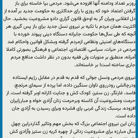
روزبر تعداد ودامنه آنها افزوده می‌شود. مردمی بپا خاسته برای باز
گرفتن اعتماد خود که روزی با رای حداکثری به حکومت جدید بر آمده از
دل انقلابی ویران گر به اوحق قانون گزاری دادو مشروعیت بخشید. حال
اکثریت همان مردم با تکیه بر نیروی نسل جدید برای باز پس گیری هر
آنچه که طی سال‌ها حکومت جابرانه دستگاه دینی پیوند خورده با
دستگاه‌های امنیتی ونظامی ازمردم گرفته وبشکل قوانین واحکام ضد
مردمی در حیات، سیاسی، اقتصادی، اجتماعی و فرهنگی بصورتی کاملا
آمرانه، منطبق بر منویات ولی فقیه بدون در نظر داشت منافع مردم
جاری ساخته است! بر خاسته‌اند.
نیروی مردمی ونسل جوانی که قدم به قدم در مقابل رژیم ایستاده
ودرچالشی رودرروی تاوان سنگین داده، اما پرده از سیمای مرتجع،
فاسد، غارتگر، زن ستیز، کودک کش و جنایت کارانه اوبر گرفته است. از
حرمت ومشروعیت آن کاسته وبرحرمت زنان آزادی خواه و مبارزایران
افزوده، برسبک زندگی غربی پای فشرده وبرای رسیدن به آزادی جان
داده است.
زنان این نیروی اجتماعی بزرگ که بخش مهم وتاثیر گذاردراین چهل
سال مبارزه برای مشروعیت زدائی از چهره کریه زن ستیز وآزادی کش