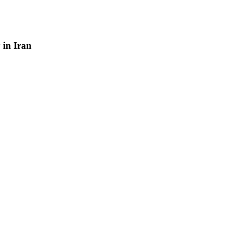
y
in
Iran