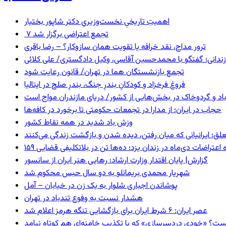
اهمیتِ تاریخیِ نخست‌وزیریِ دکتر شاپور بختیار
۷ تجمع اعتراضی برگزار شد
ترور مداح، نقد خرافه یا تقویت همان سازوکار؟ – رضا باقری
ندانی؛ گفتگو با محمدحسین آقاسی، وکیل دادگستری/ علی کلائی
تجمع بازنشستگان هما در تهران/ قانون رعایت شود
فروغ فرخزاد و کودکانِ بندرِ جنگ، بندرِ صلح در ایتالیا
اد و گردوخاک در بخش‌هایی از کشور/ دریای مازندران مواج است
حجاب در ایران؛ از مدارا در تجمعات حکومتی تا برخورد در کافه‌ها
وزش باد شدید در همه نقاط کشور
ق؛ ایرانیانی که میان رفتن، دیده شدن و بازگشت زندگی می‌کنند
ده اعتراضات دی‌ماه در زندان یزد؛ ده‌ها تن در بلاتکلیفی قضایی
گزارش| پایان اقتدار وزارت ارشاد؛ رهایی هنر ایران از سانسور
شهریار محمدی بریمانلو به دو سال حبس محکوم شد
پوشاندن اجباری شلوار به یک زن در خیابان – آمل
هشدار نسبت به وفوع تندباد در تهران
عصر ایران: ۶ شرط ایران برای بازگشایی تنگه هرمز اعلام شد
ست؟ «خودیِ دردسرسازی» که با تکذیب خامنه‌ای هم کوتاه نیامد