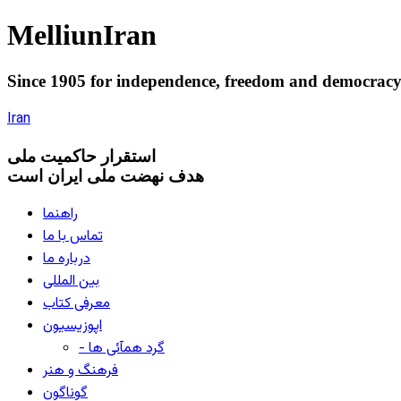
Melliun
Iran
Since 1905 for
independence
,
freedom
and
democrac
Iran
استقرار
حاکميت ملی
هدف نهضت ملی ایران است
راهنما
تماس با ما
درباره ما
بین المللی
معرفی کتاب
اپوزیسیون
- گرد همآئی ها
فرهنگ و هنر
گوناگون