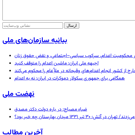
بیانیه سازمان‌های ملی
– در محکومیت اعدام، سرکوب سیاسی–اجتماعی، و نقض حقوق زنان
جبهه ملی ایران: ماشین اعدام را متوقف کنید!
رج از کشور انجام اعدام‌های وقیحانه در ملأِعام را محکوم می‌کند
همگامی برای جمهوری سکولار دموکرات در ایران: نه به اعدام
نهضت ملی
ضیاء مصباح: در باره دولت دکتر مصدق
 ۱۳۳۱ میدان بهارستان چه خبر بود؟
آخرین مطالب