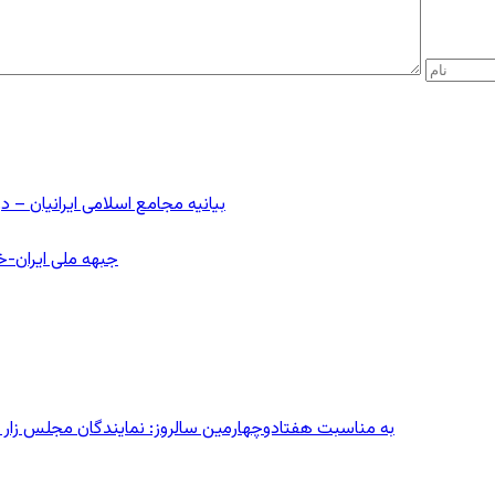
بیانیه مجامع اسلامی ایرانیان 
جبهه ملی ایران-خا
به مناسبت هفتادوچهارمین سالروز: نمایندگان مجلس زار می‌زدند/ تهران در آتش؛ ۳۰ تیر