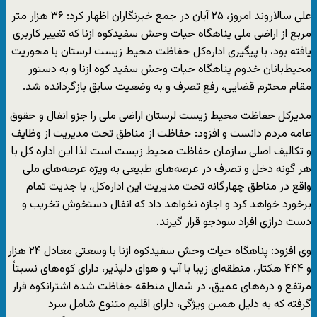
علی سالاروند امروز، ۲۵ آبان در جمع خبرنگاران اظهار کرد: ٣۶ هزار متر
مربع از اراضی ملی پناهگاه حیات وحش سفیدکوه ازنا که تغییر کاربری
یافته بود، با پیگیری اداره‌کل حفاظت محیط زیست لرستان با محوریت
محیط‌بانان خدوم پناهگاه حیات وحش سفید کوه ازنا و به دستور
مقام محترم قضایی، رفع تصرف و به وضعیت سابق بازگردانده شد.
مدیرکل حفاظت محیط زیست لرستان اراضی ملی را جزو انفال و حقوق
عامه مردم دانست و افزود: حفاظت از مناطق تحت مدیریت از وظایف
و تکالیف اصلی سازمان حفاظت محیط زیست است لذا این اداره کل با
هر گونه دخل و تصرف در عرصه‌های طبیعی به ویژه عرصه‌های ملی
واقع در مناطق چهارگانه تحت مدیریت این اداره‌کل، با جدیت تمام
برخورد خواهد کرد و اجازه نخواهد داد که انفال دستخوش تخریب و
دست درازی افراد سودجو قرار گیرند.
وی افزود: پناهگاه حیات وحش سفیدکوه ازنا با وسعتی معادل ۲۴ هزار
و ۴۴۴ هکتار، منطقه‌ای زیبا با آب و هوای دلپذیر، دارای کوه‌های نسبتاً
مرتفع و دره‌های عمیق، در شمال منطقه حفاظت شده اشترانکوه قرار
گرفته که به دلیل همین ویژگی، دارای اقلیم متنوع شامل سرد