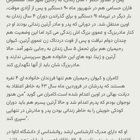
پس از صدور حکم ۴ سال زندان، به رجایی شهر آمد. همسرش
فاران حسامی هم در شهریور ماه ۹۰ دستگیر و پس از آزادی موقت،
بار دیگر در تیرماه ۹۱ دستگیر و برای گذراندن دوران ۴ سال زندان به
اوین منتقل شد. در دورانی که پدر و مادر آرتین زندانی بودند او در
کنار مادربزرگ و عموی بزرگ اش زندگی می کرد اما این وضعیت هم
چندان دوام نیافت و پس از فوت دردناک زن عموی آرتین، کیوان
رحیمیان هم برای تحمل ۵ سال زندان به رجایی شهر آمد. حالا
آرتین و ژینا، نوه های این خانواده هیچ سرپرستی ندارند و
مادربزرگ شان باید از آنها نگهداری کند.
کامران و کیوان رحیمیان هم تنها فرزندان خانواده ای ۴ نفره
هستند که پدرشان در فروردین ماه سال ۶۳ به خاطر اعتقاد به
دیانت بهائی در اوین اعدام شده است.کامران می گوید “من هنوز
نوجوان بودم که پدرم اعدام شد و حالا آرتین پسرم هم باید دوران
کودکی خویش را به خاطر زندانی بودن پدر و مادرش در تنهایی
سپری کند”.
او که دارای مدرک کارشناسی ارشد روانشناسی از دانشگاه اتاوا در