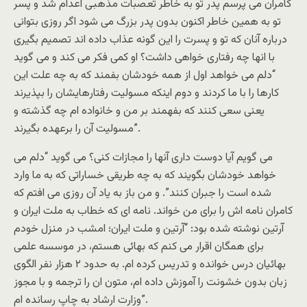
کامران می پرسم پدر تو به خاطر تعصبات مذهبی اعدام شد و پسر
تو به همین خاطر اکنون بدون پدر بزرگ می شود اگر روزی بتوانی
درباره آنان که تو و پسرت را این گونه عذاب داده اند تصمیم بگیری
با انها چه رفتاری خواهی داشت؟ او کمی فکر می کند و می گوید
“دلم می خواهد اول از همه خودشان بفمند که به چه علت این
کارها را با ما کردند و دوم اینکه مسولیت رفتارهایشان را بپذیرند
یعنی سعی کنند که بفهمند بر من و خانواده ام چه گذشته و
مسولیت آن را برعهده بگیرند”.
می گویم آیا دوست داری آنها را مجازات کنی؟ می گوید “دلم می
خواهد خودشان بگویند که به چه طریقی خساراتی که به ما وارد
شده است را جبران کنند”. و من باز به یاد آن روزی می افتم که
کامران نامه اش را برای من خواند. نامه ای که خطاب به ملت ایران و
آرتین نوشته شده بود: “آرتین و ملت ایران؛ امشب در منزل خودم
برای همگان اقرار می کنم که بهائی هستم، در موسسه علمی
بهائیان درس خوانده و تدریس کرده ام. به حدود ۲ هزار نفر الگوی
زبان بدون خشونت را آموزش داده ام، متون ان را ترجمه و با مجوز
وزارت ارشاد به چاپ رسانده ام”.