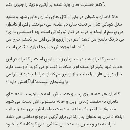
کنم خسارت های وارد شده بر آرتین و ژینا را جبران کنم”.
حالا کامران و کیوان در یکی از اتاق های زندان رجایی شهر و شاید
مثل کودکی شان بر تخت های دو طبقه می خوابند. وقتی از کامران
می پرسم از اینکه برادرت در کنار تو زندانی است چه احساسی داری؟
بی درنگ پاسخ می دهد “هر روز آرزوی آزادی اش در ذهنم چرخ می
زند. اما وجودش در اینجا برایم دلگرمی است”.
همسر کامران هم در بند زنان زندان اوین است و کامران در این
مدت تنها یکبار توانسته او را ملاقات کند. او می گوید “دوست دارم
حال درونی فاران را بدانم و از او بپرسم که از شرایط جدید آیا ناراضی
یا پشیمان نیست؟ آیا آرامش دارد”؟
کامران هر هفته برای پسر و همسرش نامه می نویسد. نامه های
کامران به مقصد زندان اوین و خانه مسکونی اش پست می شود
معمولا با تاخیر یک ماهه به دست صاحبانش می رسد و جالب
اینکه کامران به عنوان پدر زندانی برای آرتین کوچولو نقاشی می کشد
تا رابطه پدر و پسری به مدد این نقاشی های کودکانه گم نشود.