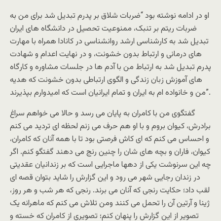
او در ادامه نوشته بود “ضربات شلاق بر پدرم تبدیل شد برای من به
ضربات ریتم بر تنبک، ممنوعیت تحصیل در دانشگاه های ایران
تبدیل شد به کارشناسی ارشد روانشناسی در کانادا همراه با مهارت
های درمانی و ارتباط بدون خشونت، و در نهایت اعدام و شهادت
پدرم تبدیل شد به ارتباط من با آدم ها در جلسات مشاوره و کارگاه
های آموزش زبان زندگی و الگوی ارتباطی بدون خشونت که هدیه
من و خانواده ام به ایران و تمام ایرانیان است که امیدوارم بپذیرند”.
گفتگوی من با کامران به پایان می رسد و حالا می خواهم سراغ
برادرش، کیوان بروم و با او هم حرف می زنم لحظه ای تردید می کنم
و احساس می کنم که ای کاش فرصتی بود تا با همه آنان که کامران،
کیوان، فاران و بچه های شان را چنین رنج می دهند گفتگو کنم. اگر
چه این سرنوشت یکی از دهها ماجرایی است که بر زندانیان عقدیتی
در زندان رجایی شهر می رود و این گزارش را شاید بتوان قصه ای
لقب داد؛ حکایت رنجی که آنان می برند. رنجی که هر شب و هر روز،
ژینا و آرتین آن را تحمل می کنند ومن تلاش می کنم که ماهرانه یک
تصویر از این گزارش را پنهان کنم؛ تصویری از کامران که خسته و