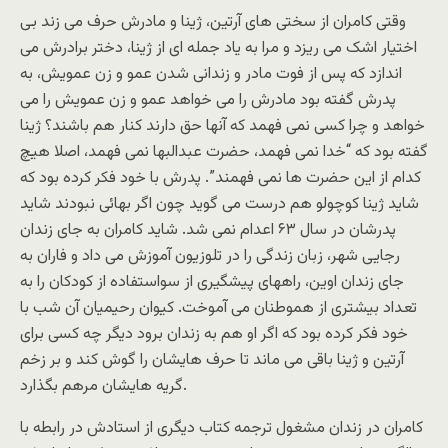
وقتی کامران از سختی های آرتین، ژینا و مادرش حرف می زند بی
اختیار اشک می ریزد و مرا به یاد جمله ای از ژینا، دختر برادرش می
اندازد که پس از فوت مادر و زندانی شدن عمو و زن عمویش، به
پدرش گفته بود مادرش را می خواهد عمو و زن عمویش را می
خواهد و چرا کسی نمی فهمد که آنها حق دارند کنار هم باشند؟ ژینا
گفته بود که “خدا نمی فهمد، حضرت عبدالبها نمی فهمد، اصلا هیچ
کدام از این حضرت ها نمی فهمند”. پدرش با خود فکر کرده بود که
شاید ژینا کوچولو هم درست می گوید چون اگر بهائی نبودند شاید
پدرشان در سال ۶۳ اعدام نمی شد. شاید کامران به جای زندان
رجایی شهر، زبان زندگی را در تلوزیون آموزش می داد و فاران به
جای زندان اوین، راههای پیشگیری از سواستفاده از کودکان را به
تعداد بیشتری از هموطنان می آموخت. کیوان رحیمیان آن شب با
خود فکر کرده بود که اگر او هم به زندان برود دیگر چه کسی برای
آرتین و ژینا باقی می ماند تا حرف هایشان را گوش کند و بر زخم
گریه هایشان مرهم بگذارد.
کامران در زندان مشغول ترجمه کتاب دیگری از استادش در رابطه با