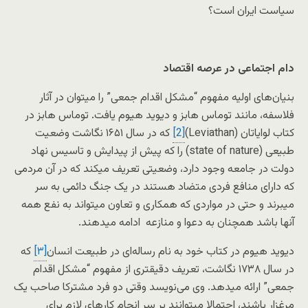
سیاست ایران است؟
دام اجتماعی در عرصه اقتصاد
بنیان‌های اولیه مفهوم “مشکل اقدام جمعی” را میتوان در آثار
فلاسفه، مانند توماس هابز و دیوید هیوم یافت. توماس هابز در
کتاب لوایاتان (Leviathan)
[2]
که در سال ۱۶۵۱ نگاشت وضعیت
طبیعی (state of nature) را که پیش از پیدایش و تاسیس نهاد
دولت در جامعه وجود دارد، وضعیتی تعریف میکند که در آن مردمی
که دارای منافع فردی متضاد هستند در یک جنگ دائمی به سر
میبرند و حتی در مواردی که همکاری و تعاون میتواند به نفع همه
آنها باشد همچنان به دعوا و منازعه ادامه میدهند.
دیوید هیوم در کتاب خود به نام رساله‌ای در طبیعت انسان
[۳]
که
در سال ۱۷۳۸ نگاشت، تعریف دقیقتری از مفهوم “مشکل اقدام
جمعی” ارائه میدهد. وی می‌نویسد وقتی دو فرد مشترکا صاحب یک
مرغزار باشند، احتمالا میتوانند بر سر انجام کارهای لازم برای