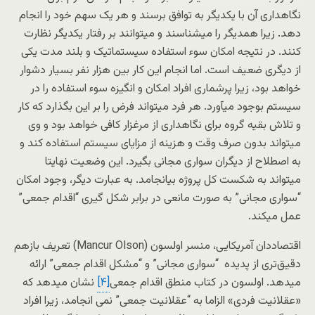
نگاهداری آن با یکدیگر به توافق برسند و هر یک سهم خود را انجام
دهد. زیرا همدیگر را میشناسند و میتوانند بر رفتار یکدیگر نظارت
کنند. در نتیجه امکان سوء استفاده سیستماتیک و بلند مدت یکی
از دیگری ضعیف است. اما انجام این کار بین هزار نفر بسیار دشوار
خواهد بود، زیرا پرشماری افراد امکان و انگیزه سوء استفاده را در
سیستم بوجود میآورد. هر فرد میتواند فرض را بر این بگذارد که کار
و تلاش بقیه گروه برای نگاهداری از مرغزار کافی خواهد بود و وی
میتواند بدون صرف وقت و هزینه از مزایای سیستم استفاده کند و
به اصطلاح از دیگران سواری مجانی بگیرد. این وضعیت نهایتا
میتواند به شکست کل پروژه بیانجامد. به عبارت دیگر، وجود امکان
“سواری مجانی” به صورت مانعی در برابر شکل گیری “اقدام جمعی”
عمل میکند.
اقتصاددان آمریکایی، منسر اولسون (Mancur Olson) تعریف بازهم
دقیق‌تری از پدیده “سواری مجانی” و “مشکل اقدام جمعی” ارائه
میدهد. اولسون در کتاب منطق اقدام جمعی
[۴]
نشان میدهد که
«عقلانیت فردی» الزاما به “عقلانیت جمعی” نمی انجامد، زیرا افراد