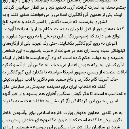
که دیپلومات‌هایش را همین حکومت، چهارصد و چهل و چهار روز
چشم بسته به اسارت گرفت، آزرد، تحقیر کرد و در انظار جهانیان گرداند.
اینک یکی از همین گروگانگیران اسلامی را می‌خواهند سفیر کنند و به
کشوری بفرستند که فرستادگانش را اسیر کردند و خاطره تلخ
گذشته‌های دور از قتل ایلچیان به دست حکام جبار را به یاد‌ها آوردند؛
توقع هم دارند که زخم‌خوردگان، این توحش را به روی خود نیاورند و
آغوش به روی گروگانگیر بگشایند. حتی رگ غیرت یکی از ارگان‌های
تبلیغاتی سپاه پاسداران هم در صیانت از «عزت پاسپورت» این شخص
جنبیده و به دولت حکم کرده است که پای آن «بایستد»! غافل از اینکه
شأن کسان، به برگه هویتی اعتبار می‌بحشد نه عکس آن. از آنسو کنگره
ایالات متحده از رییس جمهور آمریکا خواسته تا نگذارد این گروگانگیر به
خاک آمریکا گام بگذارد. و کاخ سفید هم ناگزیر با ادب دیپلوماتیکی
گفته که انتخاب ایران برای نماینده جدیدش در سازمان ملل
«نامناسب» است، تا مگر گوش سنگین آقایان هم بشنود و از خیر آنچه
اسیر پیشین این گروگانگیر (١) گزینشی به «غفلت» دانسته بگذرند.
به هر تقدیر، معاون حقوقی وزارت خارجه اسلامی برای برآسودن خاطر
نگران برخی‌ها گفته است که از طریق مکانیزم‌های حقوقی پیش بینی
شده در سازمان ملل «در حال پیگیری این موضوع» هستند، زیرا در