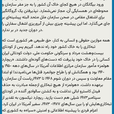
ورود بیگانگان در هیچ کجای خاک آن کشور را به جز مقر سازمان و
محوطه‌ای در همسایگی آن، مجاز نمی‌شمارد. نپذیرفتن یک گروگانگیر
برای اشتغال مقامی در صحن سازمان ملل متحد البته پیشینه‌ای بر
جای می‌گذارد. اما این پیشینه چیزی بیش از آبروریزی اشغال سفارتی را
در دوران جدید در بر ندارد.
همه موازین حقوقی و انسانی به کنار، حق طبیعی هر کشوری است که
تبه‌کاری را به خاک کشور خود راه ندهد، گیریم پس از کودتای
بیست‌وهشت مرداد و سرنگونی حکومت ملی، دولت کودتائی ایران
کسانی را در خاک خود پذیرفت که دست‌های آلوده‌ای داشتند. «ریچارد
هولمز» مأمور سازمان مرکزی اطلاعات آمریکا در سال‌های دهه ١٩۵٠ و
١٩۶٠ بود و همگنانش او را طراح جوانمرد قتل‌ها می‌نامیدند! او ابتدا
مقام معاونت و سپس در دوران شوم ١٩۶٨ تا ١٩۷٣ریاست آن سازمان را
برعهده داشت. «هولمز» از هیچ تبه‌کاری ازجمله مبادرت به حذف
فیدل کاسترو ابائی نداشت و به کشتن سالوادور آلنده در کودتای
سپتامبر١٩۷٣ شیلی هم دست یازید. ریچارد نیکسون به تقدیر از
تبه‌کاری‌هایش او را بین سال‌های ١٩٧٧- ١٩۷٣، سفیر آمریکا در ایران کرد.
اعزام فردی با پیشینه اطلاعاتی و امنیتی «سیا»ه به کشوری که