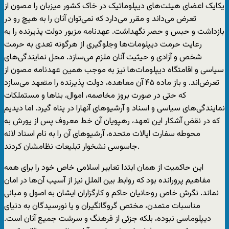
یکایک اعضای هیئت‌های دیپلوماتیک در خاک کشور میزبان را مصون از
تعرض می‌داند و مقرر می‌دارد که نمی‌توان آنان را به هیچ رو در
بازداشت و حبس و حصر نگهداشت. عهدنامه مزبور دولت پذیرنده را به
رعایت حرمت دیپلومات‌ها وجلوگیری از هرگونه تعدی به حرمت
شخص و آزادی و حیثیت آنان ملزم می‌سازد. محل نمایندگی‌های
سیاسی و اقامتگاه دیپلومات‌ها نیز به موجب همین عهدنامه مصون از
تعرض‌اند. و باز ماده ۴۵ آن معاهده، دولت پذیرنده را متعهد می‌سازد
که حتی در صورت بروز مخاصمه، اموال، بنا‌ها و مستملکات
نمایندگی‌های سیاسی و اسناد و آرشیوهای آنهارا در پناه گیرد. اما دیدیم
که در نقض آشکار این تعهد، رهپویان آن خط معروف پس از یورش به
محوطه سفارت ایالات متحده، آرشیوهای آن را به نام اسناد لانه
جاسوسی نشخوار تبلیعات نظامشان کردند.
این حاکمیت از‌‌ همان ابتدا تعابیر اسلامی خاص خود را برای همه
مفاهیم پرورانده بود که روابط بین الملل نیز از آسیب آن‌ها در امان
نماند. نگرش خاص روحانیان حاکم و کارگزاران ایشان به اصول و مبانی
مناسبات متمدن، مختص گروگانگیران و یا نورسیدگان به دنیای
دیپلوماسی نبوده، بلکه جزئی از فرهنگ و سرشت جمیع آنان است.