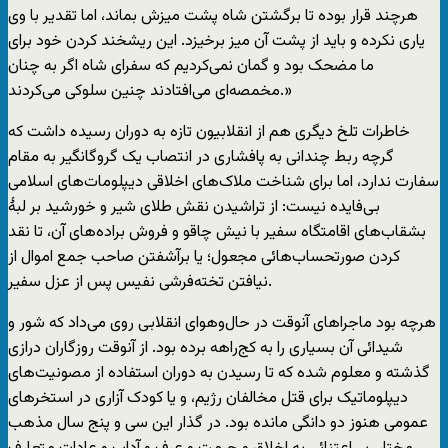
هرچند قرار بوده تا برگشتن شاه پشت میزش بماند، اما تقدیر با وی
یاری نکرده و باید از پشت آن میز برخیزد. این ریشخند کردن خود برای
ما مضحک بود و گمان نمی‌کردیم که سفرای شاه اگر به چنان
مخمصه‌ای می‌افتادند چنین سلوکی می‌کردند.»
خاطرات تلخ دیگری هم از انقلابیون تازه به دوران رسیده داشت که
گرچه ربط چندانی به پافشاری در انتصاب یک گروگانگیر به مقام
سفارت ندارد، اما برای شناخت ملاک‌های اخلاقی دیپلومات‌های اسلامی
بی‌فایده نیست: از تراشیدن نقش طلای شیر و خورشید بر لبهٔ
بشقاب‌های اقامتگاه سفیر با نیش چاقو و فروش براده‌های آن، تا نقد
کردن صورتحساب‌هائی مجعول؛ یا برآشفتن صاحب جمع اموال از
نیافتن تخته‌فرشی نفیس پس از عزل سفیر.
هرچه بود ماجراهای آنوقت در حال‌وهوای انقلابی روی می‌داد که شور و
شیدائی آن بسیاری را به کج‌راهه برده بود. از آنوقت روزگاران درازی
گذشته و معلوم شده که تا رسیدن به دوران استفاده از مصونیت‌های
دیپلوماتیک برای قتل مخالفان رژیم، و یا کودک آزاری در استخرهای
عمومی هنوز دو دانگی مانده بود. در گذار این سی و پنج سال مذهب