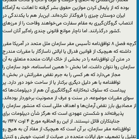
مختار، بی‌اعتنائی به اخلاق و حرمت و عرف و آداب و عادات متعارف
بوده که از پایمال کردن موازین حقوق بشر گرفته تا اهانت به آرامگاه
ایران دوستان چیزی را فروگذار نکرده‌اند. این‌بار هم با یکدندگی در
انتصاب گروگان‌گیری به مقام سفارت می‌خواهند وقاحت را از مرزهای
کشور درگذرانند. اما ناچار موانع قانونی چندی راه‌گیر آنان است.
گرچه فصل ٨ توافق‌نامه تأسیس مقر سازمان ملل متحد در آمریکا مقرر
داشته که هیچیک از قوانین فدرال یا ایالتی ناسازگار با مقررات مندرج
در متن آن توافق‌نامه را در بخشی از خاک ایالات متحده متعلق به آن
سازمان روا نتوان داشت، اما بخش ١٠ همین اساسنامه، خود سازمان را
مجاز می‌دارد که هر کسی را به جرم نقض مقرراتش در بخش ٨
توافقنامه یا هر دلیل دیگری برکنار یا از ساحت خود دور دارد. پر
پیداست که سلوک تبه‌کارانه گروگانگیری آن هم از دیپلومات‌ها که
سوای مقررات موضوعه، در سنت و عرف از مصونیت برخوردار بوده‌اند،
از مصادیق بارز نقض آرمان‌ها و اهداف مللی است که منشور سازمان را
پذیرفته‌اند و شکستن عهودی است که هرگز شأن دیپلومات برای
جنایتکاران قائل نیستند. از این رو الحاقیه مورخ ۴ اوت ١٩۴۷ به
توافق‌نامه مقر سازمان، بر آن است که هیچیک از مفاد آن به هیچ رو
تقلیل یا تضعیف حق ایالات متحده در صیانت از امنیت خویش و کنترل