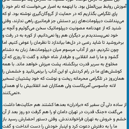
آموزش روابط بین‌الملل بود. با اینهمه به اصرار می‌خواست که نام خود را
پای تلگرامی بگذاریم که در حمایت از گروگان‌گیری نوشته بود. او که
می‌پنداشت دیپلومات‌های زیر دستش جز فرمانبری راهی ندارند، وقتی
شنید که از عهدنامه مصونیت دیپلوماتیک سخن می‌گوئیم و آنچه بر
خود نمی‌پسندیدم بر دیگران هم روا نمی‌دانیم، از کوره به در رفت و
برخروشید تا شاید رعبی در دل‌ها بیاندازد تا نظرمان را عوض کنیم. اما
چون نکردیم، دور از آداب مرسوم میان دیپلومات‌ها، زبان به دشنام
گشود و ما را ضد انقلابی و طرفدار شاه خواند و گفت تا روزی که آن
مخلوع به سریر قدرت برنگشته، پشت میزش خواهد ماند. با همه
کوشش‌های ما در رام کردنش، او این آداب را برنمی‌تابید و خشمش را
همان‌روز در تلگرامی محرمانه ریخت و نوشت که خود پشتیبان تسخیر
لانه جاسوسی آمریکاست ولی همکاران ضد انقلابیش با او همدلی
نمی‌کنند».
از ساده دلی آن سفیر که «برادران» بعد‌ها کشتند هم حکایت‌ها داشت.
می‌گفت «جنگ قدرت در تهران دامان او را هم گرفت دو روز بعد از آن
خشم و خروش به تهران فراخواندندش. وقتی دستور احضارش رسید باز
ما را به دفترش دعوت کرد و اینبار خودش را دست انداخت و گفت