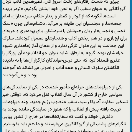
چیزی که هست رفتارهای زشت امروز آنان، نظیرهمین قالب کردن
گروگانگیر به عنوان سفیر، اگر به لحن خود ایشان بگوئیم، «ترمز بریده
است». آنگونه که از کردار و گفتار و پندار حکام، سردمداران، امام
جمعه‌ها، و مجلسیان این طایفه بر می‌آید، دشنام‌هائی چون «سگ
نحس و نجس» از زبان رهبرشان را سرمشقی برای پرده‌دری و حربه‌ای
برای لج‌بازی و در هم ریختن آداب و هنجارهای معمول کرده‌اند. سلوک
این جماعت به این منوال تازگی ندارد و از‌‌ همان آغاز زمامداری شیوه
خرامشان بوده. گرچه به ارفاق، شاید بتوان جو انقلاب‌زده آن روزگار را
عذری قلمداد کرد، که حتی درس‌خواندگان کارگزار آن‌ها را به نادیده
انگاشتن سلوک انسانی و همه آداب و اصولی می‌کشاند که آموخته
بودند و می‌آموختند.
یکی از دیپلومات‌های حرفه‌ای مأمور خدمت در یکی از نمایندگی‌های
سیاسی خارج از کشور در آن سال انقلاب نقل می‌کرد که: «وقتی خبر
تسخیر سفارت آمریکا رسید، سفیر منصوب رژیم جدید، چند دیپلومات
تربیت یافته پیش از انقلاب را که هنوز در نمایندگی مانده بودند به
دفترش خواند و گفت که سفارتخانه‌ها در خارج از کشور پیاپی
تلگرام‌های پشتیبانی از گروگانگیری می‌فرستند و ما هم باید بفرستیم.
این سفیر نه درس‌خوانده حوزه علمیه، که مدرس یک مؤسسه عالی