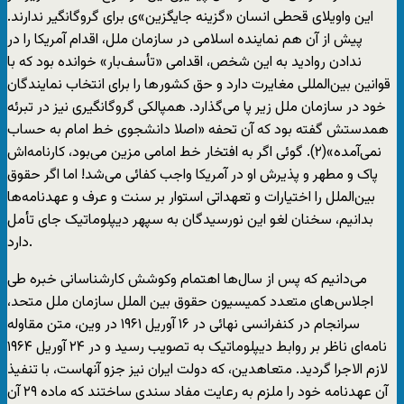
این واویلای قحطی انسان «گزینه جایگزین»ی برای گروگانگیر ندارند.
پیش از آن هم نماینده اسلامی در سازمان ملل، اقدام آمریکا را در
ندادن روادید به این شخص، اقدامی «تأسف‌بار» خوانده بود که با
قوانین بین‌المللی مغایرت دارد و حق کشور‌ها را برای انتخاب نمایندگان
خود در سازمان ملل زیر پا می‌گذارد. همپالکی گروگانگیری نیز در تبرئه
همدستش گفته بود که آن تحفه «اصلا دانشجوی خط امام به حساب
نمی‌آمده»(٢). گوئی اگر به افتخار خط امامی مزین می‌بود، کارنامه‌اش
پاک و مطهر و پذیرش او در آمریکا واجب کفائی می‌شد! اما اگر حقوق
بین‌الملل را اختیارات و تعهداتی استوار بر سنت و عرف و عهدنامه‌ها
بدانیم، سخنان لغو این نورسیدگان به سپهر دیپلوماتیک جای تأمل
دارد.
می‌دانیم که پس از سال‌ها اهتمام وکوشش کارشناسانی خبره طی
اجلاس‌های متعدد کمیسیون حقوق بین الملل سازمان ملل متحد،
سرانجام در کنفرانسی نهائی در ١۶ آوریل ١٩۶١ در وین، متن مقاوله
نامه‌ای ناظر بر روابط دیپلوماتیک به تصویب رسید و در ٢۴ آوریل ١٩۶۴
لازم الاجرا گردید. متعاهدین، که دولت ایران نیز جزو آنهاست، با تنفیذ
آن عهدنامه خود را ملزم به رعایت مفاد سندی ساختند که ماده ٢٩ آن