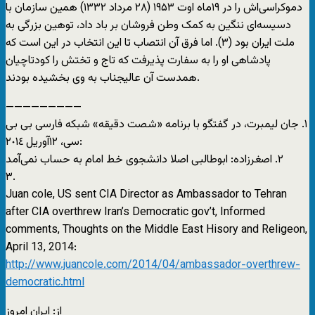
دموکراسی‌اش را در ١٩ماه اوت ١٩۵٣ (٢٨ مرداد ١٣٣٢) همین سازمان با
دسیسه‌ای ننگین به کمک وطن فروشان بر باد داد، توهین بزرگی به
ملت ایران بود (٣). اما فرق آن انتصاب تا این انتخاب در این است که
پادشاهی او را به سفارت پذیرفت که تاج و تختش را کودتاچیان
همدست آن عالیجناب به وی بخشیده بودند.
—————————
١. جان لیمبرت، در گفتگو با برنامه «شصت دقیقه» شبکه فارسی بی بی
سی، ١٢آوریل ٢٠١٤:
٢. اصغرزاده: ابوطالبی اصلا دانشجوی خط امام به حساب نمی‌آمد
٣.
Juan cole, US sent CIA Director as Ambassador to Tehran
after CIA overthrew Iran’s Democratic gov’t, Informed
comments, Thoughts on the Middle East Hisory and Religeon,
April 13, 2014:
http://www.juancole.com/2014/04/ambassador-overthrew-
democratic.html
از: ایران امروز