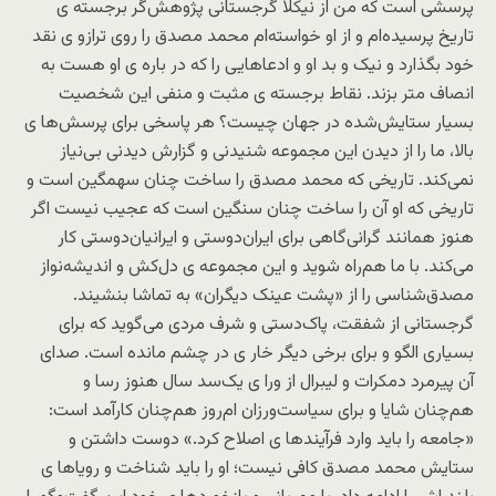
پرسشی است که من از نیکلا گرجستانی پژوهش‌گر برجسته ی
تاریخ پرسیده‌ام و از او خواسته‌ام محمد مصدق را روی ترازو ی نقد
خود بگذارد و نیک و بد او و ادعاهایی را که در باره ی او هست به
انصاف متر بزند. نقاط برجسته ی مثبت و‌ منفی این شخصیت
بسیار ستایش‌شده در جهان چیست؟ هر پاسخی برای پرسش‌ها ی
بالا، ما را از دیدن این مجموعه شنیدنی و گزارش دیدنی بی‌نیاز
نمی‌کند. تاریخی که محمد مصدق را ساخت چنان سهمگین است و
تاریخی که او آن را ساخت چنان سنگین است که عجیب نیست اگر
هنوز همانند گرانی‌گاهی برای ایران‌دوستی و ایرانیان‌دوستی کار
می‌کند. با ما هم‌راه شوید و این مجموعه ی دل‌کش و اندیشه‌نواز
مصدق‌شناسی را از «پشت عینک دیگران» به تماشا بنشیند.
گرجستانی از شفقت، پاک‌دستی و شرف مردی می‌گوید که برای
بسیاری الگو و برای برخی دیگر خار ی در چشم مانده است. صدای
آن پیرمرد دمکرات و لیبرال از ورا ی یک‌سد سال هنوز رسا و
هم‌چنان شایا و برای سیاست‌ورزان ام‌روز هم‌چنان کارآمد است:
«جامعه را باید وارد فرآیندها ی اصلاح کرد.» دوست داشتن و
ستایش محمد مصدق کافی نیست؛ او را باید شناخت و رویاها ی‌