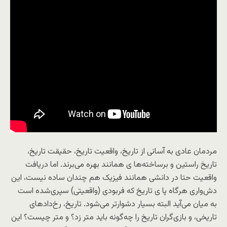
مردمان عادی به آسانی از تاریخ، واقعیت تاریخ، حقیقت تاریخ،
تاریخ راستین و برساخته‌ها ی همانند بهره می‌برند. اما دریافت
واقعیت حتا در دانشی همانند فیزیک هم چندان ساده نیست، این
دش‌واری هرگاه پا ی تاریخ که فربودی (واقعیتی) سپری‌شده است
به میان می‌آید البته بسیار دشوارتر می‌شود. تاریخ، رخ‌دادهای
تاریخی، و بازی‌گران تاریخ را چه‌گونه باید متر زد؟ و متر چیست؟ این