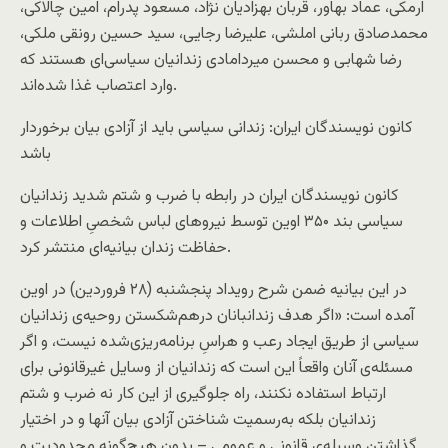
ارمکی، عماد بهاور، قربان بهزادیان نژاد، مسعود پدرام، امین چالاکی،
محمدصادق ربانی املشی، علیرضا رجایی، سید حسین رونقی ملکی،
رضا شهابی و محسن میردامادی زندانیان سیاسی‌ای هستند که
وارد اعتصاب غذا شده‌اند.
کانون نویسندگان ایران: زندانی سیاسی باید از آزادی بیان برخوردار
باشد
کانون نویسندگان ایران در رابطه با ضرب و شتم شدید زندانیان
سیاسی بند ۳۵۰ اوین توسط نیروهای لباس شخصیِ اطلاعات و
حفاظت زندان بیانیه‌ای منتشر کرد.
در این بیانیه ضمن شرح رویداد پنجشنبه (۲۸ فروردین) در اوین
آمده است: «اگر هدف زندانبانان درهم‌شکستن روحیه‌ی زندانیان
سیاسی از طریق ایجاد رعب و هراسِ برنامه‌ریزی‌شده نیست، و اگر
مسئله‌ی آنان واقعاً این است که زندانیان از وسایل غیرقانونی برای
ارتباط استفاده نکنند، راه جلوگیری از این کار نه ضرب و شتم
زندانیان بلکه به‌رسمیت شناختن آزادی بیان آنها و در اختیار
گذاشتن وسیله‌ی قانونی و عمومی – بدون هیچ‌گونه محدودیت و