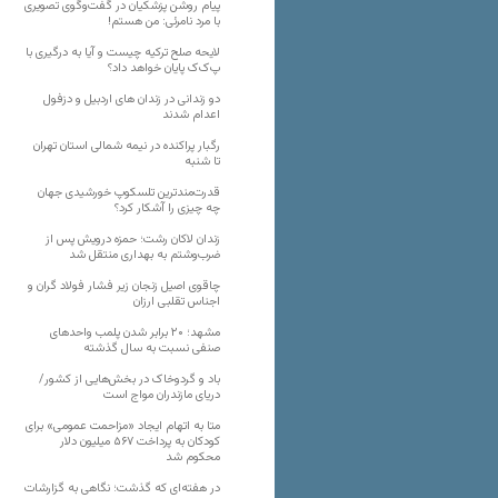
پیام روشن پزشکیان در گفت‌و‌گوی تصویری
با مرد نامرئی: من هستم!
لایحه صلح ترکیه چیست و آیا به درگیری با
پ‌ک‌ک پایان خواهد داد؟
دو زندانی در زندان های اردبیل و دزفول
اعدام شدند
رگبار پراکنده در نیمه شمالی استان تهران
تا شنبه
قدرت‌مندترین تلسکوپ خورشیدی جهان
چه چیزی را آشکار کرد؟
زندان لاکان رشت؛ حمزه درویش پس از
ضرب‌وشتم به بهداری منتقل شد
چاقوی اصیل زنجان زیر فشار فولاد گران و
اجناس تقلبی ارزان
مشهد؛ ۲۰ برابر شدن پلمب واحدهای
صنفی نسبت به سال گذشته
باد و گردوخاک در بخش‌هایی از کشور/
دریای مازندران مواج است
متا به اتهام ایجاد «مزاحمت عمومی» برای
کودکان به پرداخت ۵۶۷ میلیون دلار
محکوم شد
در هفته‌ای که گذشت؛ نگاهی به گزارشات