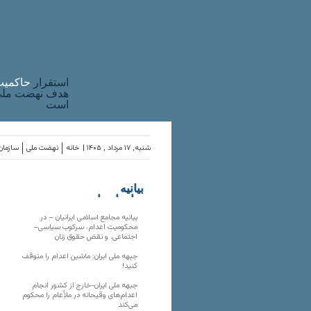
استقرار
حاکميت
هدف نهضت ملی 
است
شنبه, ۱۷ مرداد , ۱۴۰۵ |
خانه
نهضت ملی
سازمان‌
بیانیه
سازمان‌های
ملی
بیانیه مجامع اسلامی ایرانیان – در
محکومیت اعدام، سرکوب سیاسی–
اجتماعی، و نقض حقوق زنان
جبهه ملی ایران: ماشین اعدام را متوقف
کنید!
جبهه ملی ایران-خارج از کشور انجام
اعدام‌های وقیحانه در ملأِعام را محکوم
می‌کند