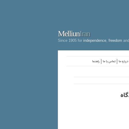
Melliun
Iran
Since 1905 for
independence
,
freedom
an
درباره ما
تماس با ما
راهنما
اه