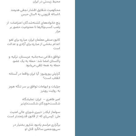
محیط زیستی در ایران
محکومیت شقایق افشار نجفی هنرمند
۱۸ساله قزوینی به ۹سال حبس
رنج خانواده‌های کشته‌شدگان اعتراضات؛ از
پلمب کسب‌وکارها تا ممنوعیت حضور بر
مزار
کانون صنفی معلمان ایران: مبارزه برای لغو
اعدام بخشی از مبارزه برای آزادی و عدالت
است
توافق دفاعی سه‌جانبه عربستان، ترکیه و
پاکستان امضا شد؛ حمله به یک عضو،
حمله به همه تلقی می‌شود
گزارش یورونیوز؛ آیا ایران واقعا در آستانه
انقلاب است؟
جزئیات و ابهامات توافق بر سر تنگه هرمز
به روایت رویترز
امیر طاهری – ایران: نمایشگاه
شکست‌خوردگان شکست‌ناپذیر
سولماز ایکدر: دبیری شورای عالی امنیت
ملی؛ کرسی‌ای که از قانون قدرتمندتر است
برگزاری مراسم یادبود شاپور بختیار در
سی‌وپنجمین سالگرد قتل او