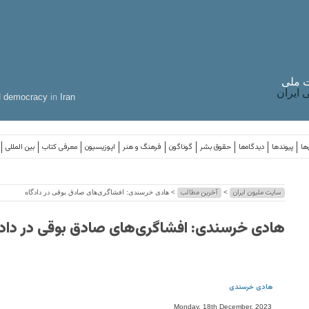
 ملی
ایران
d
democracy
in
Iran
ها
پیوندها
دیدگاه‌ها
حقوق بشر
گوناگون
فرهنگ و هنر
اپوزیسیون
معرفی کتاب
بین المللی
سایت ملیون ایران
آخرین مطالب
>
> هادی خرسندی: افشاگری‌های صادق بوقی در دادگاه
هادی خرسندی: افشاگری‌های صادق بوقی در دادگ
هادی خرسندی
Monday, 18th December, 2023