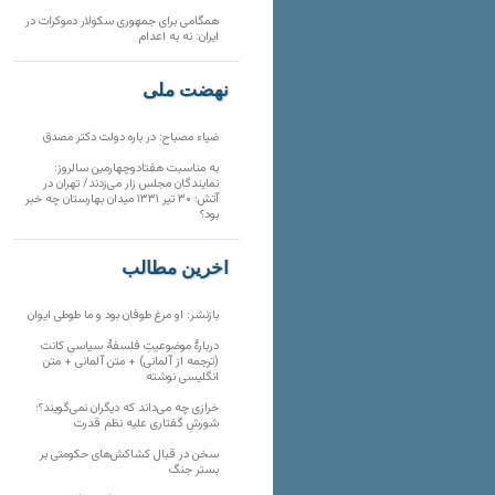
همگامی برای جمهوری سکولار دموکرات در
ایران: نه به اعدام
نهضت ملی
ضیاء مصباح: در باره دولت دکتر مصدق
به مناسبت هفتادوچهارمین سالروز:
نمایندگان مجلس زار می‌زدند/ تهران در
آتش؛ ۳۰ تیر ۱۳۳۱ میدان بهارستان چه خبر
بود؟
آخرین مطالب
بازنشر: او مرغ طوفان بود و ما طوطی ایوان
دربارهٔ موضوعیتِ فلسفهٔ سیاسیِ کانت
(ترجمه از آلمانی) + متن آلمانی + متن
انگلیسی نوشته
خرازی چه می‌داند که دیگران نمی‌گویند؟؛
شورشِ گفتاری علیه نظم قدرت
سخن در قبال کشاکش‌های حکومتی بر
بستر جنگ