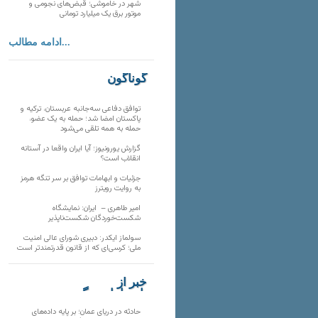
شهر در خاموشی؛ قبض‌های نجومی و
موتور برق یک میلیارد تومانی
ادامه مطالب...
گوناگون
توافق دفاعی سه‌جانبه عربستان، ترکیه و
پاکستان امضا شد؛ حمله به یک عضو،
حمله به همه تلقی می‌شود
گزارش یورونیوز؛ آیا ایران واقعا در آستانه
انقلاب است؟
جزئیات و ابهامات توافق بر سر تنگه هرمز
به روایت رویترز
امیر طاهری – ایران: نمایشگاه
شکست‌خوردگان شکست‌ناپذیر
سولماز ایکدر: دبیری شورای عالی امنیت
ملی؛ کرسی‌ای که از قانون قدرتمندتر است
خبر از
تارنماهای دیگر
حادثه در دریای عمان؛ بر پایه داده‌های