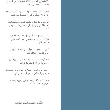
کشتیرانی، تردد در تنگه هرمز و باب‌المندب
به شدت کاهش یافت
نظرسنجی جدید: تنها یک‌سوم آمریکایی‌ها
از ادامه جنگ با ایران حمایت می‌کنند
ترامپ با رد گزارش‌های کمبود تسلیحات،
افشاگران را به زندان طولانی مدت تهدید
کرد
رئیس‌ جمهوری اسرائیل: نقشه راه غزه
مثبت است اما حماس باید کاملا خلع
سلاح شود
کویت دستور تعطیلی تنها مدرسه ایرانی
این کشور را صادر کرد
دو فوتبالیست سابق تیم ملی زنان ایران
رسما شهروند استرالیا شدند
آلمان برای عامل حمله با خودرو به جمعیت
در مونیخ حکم حبس ابد صادر کرد
دست‌کم ۳۰ نیروی دولتی یمن در حملات
حوثی‌ها کشته شدند
بایگانی نسخه قدیم سایت