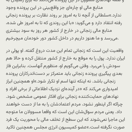
و همه نهادهای مسوول در این پرونده می‌دانند که برای رسیدن به
منابع مالی او چاره‌ای جز واقع‌بینی در این پرونده وجود
ندارد.»سلطانی از آنچه تا به امروز بر روند نظارت بر پرونده زنجانی
رفته انتقاد دارد و می‌گوید: «با این روندی که تا به امروز طی شده،
منابع مالی زنجانی در خارج از کشور هر روز به سود بیشتری
می‌رسد و ما هنوز داریم در داخل کشور دور خودمان می‏چرخیم.
واقعیت این است که زنجانی تمام این مدت دروغ گفته. او پولی در
ایران ندارد. پول را به موقع به خارج از کشور منتقل کرده و حالا هم
سودش را می‌برد. وقتی می‌گویم او، منظورم آنهاست. بنابراین فاز
بعدی پیگیری پرونده زنجانی باید متمرکز بر دست‌اندرکاران پرونده
زنجانی باشد. نه اینکه تنها اسم او تکرار شود.»او همچنین ابراز
امیدواری می‌کند که «در آینده‌ای نزدیک اطلاعاتی از برخی افراد و
نهادهای حمایت‌کننده زنجانی برای افکار عمومی مشخص شود.
چراکه اگر اینطور نشود، مردم اعتمادشان را به ما از دست خواهند
داد. یعنی مردم سوال‌شان این است که واقعا مسوولان ما متوجه
این ماجرا نمی‌شوند که این سطح از تخلف مالی با محوریت یک فرد
صورت نگرفته است.»عضو کمیسیون انرژی مجلس همچنین تاکید