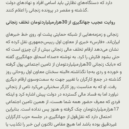
دارد که دستگاه‌های نظارتی باید اسامی افراد و نهادهای دولت
گذشته و مقصر در پرونده زنجانی را اعلام کنند.
روایت عجیب جهانگیری از 30‌هزار‌میلیاردتومان تخلف زنجانی
زنجانی و زمزمه‌هایی از شبکه حمایتی پشت او، روی خط خبرهای
ایران‌اند. «فارس» خبری از معاون اول رییس‌جمهوری نقل کرده که
نشان می‌دهد ارقام تخلف مالی زنجانی بیش از آن چیزی است که
حتی بشود فکرش را کرد. به نوشته «صدا» اسحاق جهانگیری گفته
که «بابک زنجانی 30‌هزار‌میلیاردتومان از تامین اجتماعی پول گرفته
و خورده و ردی به‌جا نگذاشته.»البته سخنان معاون اول روحانی روز
گذشته در جمع کارگران با تغییر جهت به سمت‌وسوی ارقام دیگری
رفت. او که به مناسبت روز کارگر سخنرانی می‌کرد نامی از زنجانی
نیاورد اما به فساد مالی گسترده در دولت پیش اشاره کرد و اینکه
فردی که معرف حضور همه شما هست، از همین تامین اجتماعی
17‌هزار‌میلیاردتومان چک گرفته و هنوز پس نداده است. بنابراین
احتمال دارد که نقل‌قول از جهانگیری در جلسه حزب کارگزاران
غیردقیق بوده باشد اما هیچ مقامی تاکنون این خبر را تکذیب یا