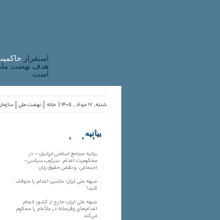
استقرار
حاکميت
هدف نهضت ملی 
است
شنبه, ۱۷ مرداد , ۱۴۰۵ |
خانه
نهضت ملی
سازمان‌
بیانیه
سازمان‌های
ملی
بیانیه مجامع اسلامی ایرانیان – در
محکومیت اعدام، سرکوب سیاسی–
اجتماعی، و نقض حقوق زنان
جبهه ملی ایران: ماشین اعدام را متوقف
کنید!
جبهه ملی ایران-خارج از کشور انجام
اعدام‌های وقیحانه در ملأِعام را محکوم
می‌کند