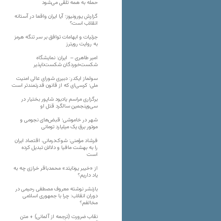
حمله به همه تلقی می‌شود
گزارش یورونیوز؛ آیا ایران واقعا در آستانه
انقلاب است؟
جزئیات و ابهامات توافق بر سر تنگه هرمز
به روایت رویترز
امیر طاهری – ایران: نمایشگاه
شکست‌خوردگان شکست‌ناپذیر
سولماز ایکدر: دبیری شورای عالی امنیت
ملی؛ کرسی‌ای که از قانون قدرتمندتر است
برگزاری مراسم یادبود شاپور بختیار در
سی‌وپنجمین سالگرد قتل او
شهر در خاموشی؛ قبض‌های نجومی و
موتور برق یک میلیارد تومانی
فرشاد مؤمنی: شوک‌درمانی، اقتصاد ایران
را به بهشت مافیا و دلالان تبدیل کرده
است
از «خیبر یونایتد» محمدباقر خرازی چه به
یاد داریم؟
بازنشر نوشته معروف مصطفی رحیمی در
دوران انقلاب: چرا با جمهوری اسلامی
مخالفم؟
نقاب ضرورت (ترجمه از آلمانی) + متن