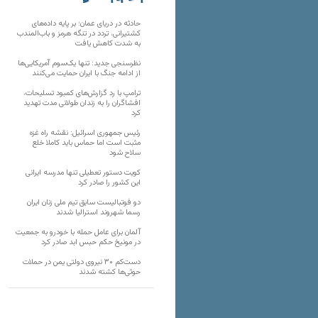
تارنماهای دیگر
حادثه در دریای عمان؛ بر پایه داده‌های
کشتیرانی، تردد در تنگه هرمز و باب‌المندب
به شدت کاهش یافت
نظرسنجی جدید: تنها یک‌سوم آمریکایی‌ها
از ادامه جنگ با ایران حمایت می‌کنند
ترامپ با رد گزارش‌های کمبود تسلیحات،
افشاگران را به زندان طولانی مدت تهدید
کرد
رئیس‌ جمهوری اسرائیل: نقشه راه غزه
مثبت است اما حماس باید کاملا خلع
سلاح شود
کویت دستور تعطیلی تنها مدرسه ایرانی
این کشور را صادر کرد
دو فوتبالیست سابق تیم ملی زنان ایران
رسما شهروند استرالیا شدند
آلمان برای عامل حمله با خودرو به جمعیت
در مونیخ حکم حبس ابد صادر کرد
دست‌کم ۳۰ نیروی دولتی یمن در حملات
حوثی‌ها کشته شدند