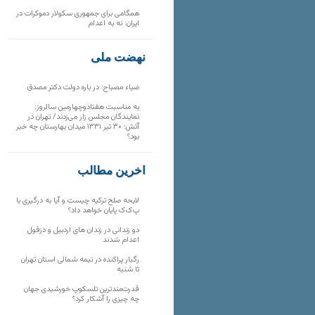
همگامی برای جمهوری سکولار دموکرات در
ایران: نه به اعدام
نهضت ملی
ضیاء مصباح: در باره دولت دکتر مصدق
به مناسبت هفتادوچهارمین سالروز:
نمایندگان مجلس زار می‌زدند/ تهران در
آتش؛ ۳۰ تیر ۱۳۳۱ میدان بهارستان چه خبر
بود؟
آخرین مطالب
لایحه صلح ترکیه چیست و آیا به درگیری با
پ‌ک‌ک پایان خواهد داد؟
دو زندانی در زندان های اردبیل و دزفول
اعدام شدند
رگبار پراکنده در نیمه شمالی استان تهران
تا شنبه
قدرت‌مندترین تلسکوپ خورشیدی جهان
چه چیزی را آشکار کرد؟