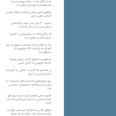
زندان لاکان رشت؛ حمزه درویش پس از
ضرب‌وشتم به بهداری منتقل شد
چاقوی اصیل زنجان زیر فشار فولاد گران و
اجناس تقلبی ارزان
مشهد؛ ۲۰ برابر شدن پلمب واحدهای
صنفی نسبت به سال گذشته
باد و گردوخاک در بخش‌هایی از کشور/
دریای مازندران مواج است
متا به اتهام ایجاد «مزاحمت عمومی» برای
کودکان به پرداخت ۵۶۷ میلیون دلار
محکوم شد
محکومیت شقایق افشار نجفی هنرمند
۱۸ساله قزوینی به ۹سال حبس
در هفته‌ای که گذشت؛ نگاهی به گزارشات
محیط زیستی در ایران
رنج خانواده‌های کشته‌شدگان اعتراضات؛ از
پلمب کسب‌وکارها تا ممنوعیت حضور بر
مزار
کانون صنفی معلمان ایران: مبارزه برای لغو
اعدام بخشی از مبارزه برای آزادی و عدالت
است
توافق دفاعی سه‌جانبه عربستان، ترکیه و
پاکستان امضا شد؛ حمله به یک عضو،