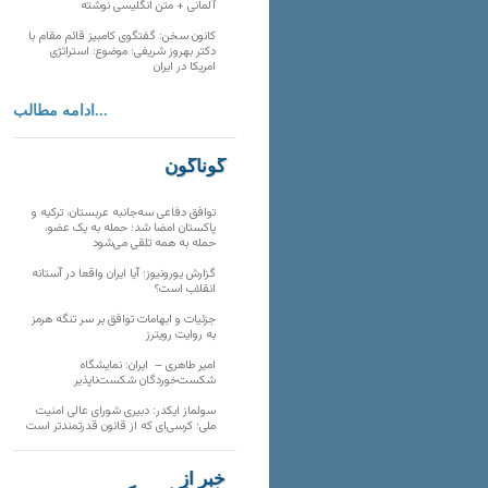
آلمانی + متن انگلیسی نوشته
کانون سخن: گفتگوی کامبیز قائم مقام با
دکتر بهروز شریفی؛ موضوع: استراتژی
امریکا در ایران
ادامه مطالب...
گوناگون
توافق دفاعی سه‌جانبه عربستان، ترکیه و
پاکستان امضا شد؛ حمله به یک عضو،
حمله به همه تلقی می‌شود
گزارش یورونیوز؛ آیا ایران واقعا در آستانه
انقلاب است؟
جزئیات و ابهامات توافق بر سر تنگه هرمز
به روایت رویترز
امیر طاهری – ایران: نمایشگاه
شکست‌خوردگان شکست‌ناپذیر
سولماز ایکدر: دبیری شورای عالی امنیت
ملی؛ کرسی‌ای که از قانون قدرتمندتر است
خبر از