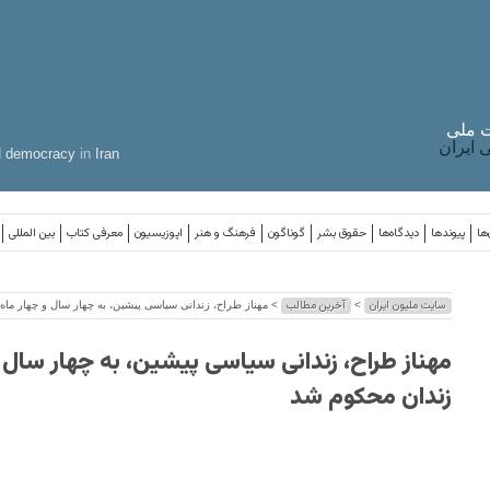
 ملی
ایران
d
democracy
in
Iran
ها
پیوندها
دیدگاه‌ها
حقوق بشر
گوناگون
فرهنگ و هنر
اپوزیسیون
معرفی کتاب
بین المللی
سایت ملیون ایران
آخرین مطالب
>
> مهناز طراح، زندانی سیاسی پیشین، به چهار سال و چهار ماه
مهناز طراح، زندانی سیاسی پیشین، به چهار سال و
زندان محکوم شد