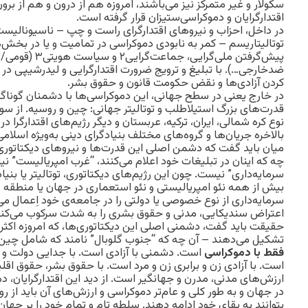
سکولار و غیر متمرکز نیز می‌باشند، امروزه هم از درون و هم از ب
اقتدارگرایان و دموکراسی‌ستیزان قرار گرفته‌ است.
در داخل، احزاب و نیروهای اقتدارگرای راست و چپ – ناسیونالیست‌
توتالیتاریسم – کمر به نابودی دموکراسی در تمامیت و یا در بخش‌ها
پیش‌گرفتن ملی‌گرای
ضدخارجی…). با تبلیغ و ترویج ضرورت اقتدارگرایی و لیدرشیپی در
کردن آزادی‌ها و نقض حکومت قانون و حقوق بشر.
در خارج یعنی در سطح جهانی، این دموکراسی‌ها با دشمنان گوناگون
قدرت‌های بزرگ استیلاطلب و توتالیتر جهانی: چین و روسیه. از سو
نوع کره شمالی، ایران، ترکیه، عربستان و دیگر رژیم‌های اقتدارگرا در آ
بالاخره جریان‌ها و گروه‌های مختلف بنیادگرای دینی به‌ویژه اسلامی
میان باید گفت که دشمن اصلی این قدرت‌ها و نیروهای دیکتاتوری، تو
چه که اینان در تبلیغات خود اعلام می‌کنند، “غرب امپریالیست” ن
سرمایه‌داری” نیست. چون این رژیم‌های دیکتاتوری، توتالیتر یا بنیا
بیش از همه نئو امپریالیستی و نئو استعماری در جهان یا منطقه 
سرمایه‌داری از نوع خصوصی یا دولتی را در جامعه‌ی خود اِعمال می
اعتراض سندیکایی، مدنی و حقوق بشری را به شدت سرکوب می‌کنند. ب
حقیقت باید گفت، دشمنی اصلی این دیکتاتوری‌ها، که امروزه اکث
تشکیل می‌دهند – آن چه که “جنوب گلوبال” ‌نامند که شامل چی
فقط با دموکراسی
است. دشمنی با آزادی است. با جدایی دولت و د
است. با آزادی زن و برابری زن و مرد است. با حقوق بشر، حقوق اقل
ارزش‌های مدنی، مدرن و جهانگیر است. از دید این اقتدارگرایان، دم
در جهان و به طور کلی و عام‌تر دموکراسی و ارزش‌های آن باید از ر
بتوانند یه بقای خود ادامه دهند. سلطه‌‌ تام و تمام خود را بر جهان