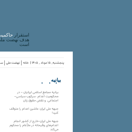
استقرار
حاکميت
هدف نهضت ملی 
است
پنجشنبه, ۱۵ مرداد , ۱۴۰۵ |
خانه
نهضت ملی
ساز
بیانیه
سازمان‌های
ملی
بیانیه مجامع اسلامی ایرانیان – در
محکومیت اعدام، سرکوب سیاسی–
اجتماعی، و نقض حقوق زنان
جبهه ملی ایران: ماشین اعدام را متوقف
کنید!
جبهه ملی ایران-خارج از کشور انجام
اعدام‌های وقیحانه در ملأِعام را محکوم
می‌کند