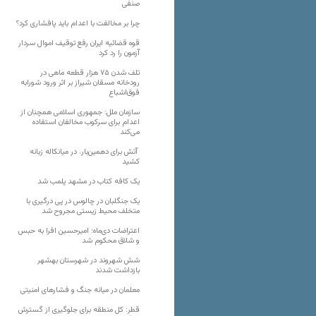
صنفی
چرا بر مخالفت با اعدام باید پافشاری کرد؟
قوه قضائیه ایران رفع توقیف اموال سردار
آزمون را رد کرد
تلف شدن ۷۵ هزار قطعه ماهی در
رودخانه مسقان شیراز بر اثر ورود شورابه
فوق‌اشباع
سازمان ملل: جمهوری اسلامی همچنان از
اعدام برای سرکوب مخالفان استفاده
می‌کند
آتش برای دهمین‌بار، در میانکاله زبانه
کشید
یک کافه کتاب در مشهد پلمب شد
یک جنگلبان در چالوس در پی درگیری با
متخلف محیط زیستی مجروح شد
اعتراضات دی‌ماه؛ امیرحسین افرا به حبس
و شلاق محکوم شد
شش شهروند در شهرستان بهشهر
بازداشت شدند
معلمان در میانه جنگ و فشارهای امنیتی
قطر: کل منطقه برای جلوگیری از گسترش