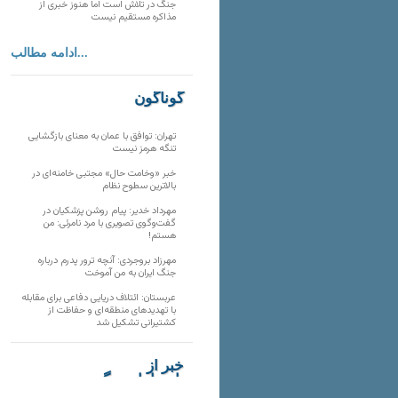
جنگ در تلاش است اما هنوز خبری از
مذاکره مستقیم نیست
ادامه مطالب...
گوناگون
تهران: توافق با عمان به معنای بازگشایی
تنگه هرمز نیست
خبر «وخامت حال» مجتبی خامنه‌ای در
بالاترین سطوح نظام
مهرداد خدیر: پیام روشن پزشکیان در
گفت‌و‌گوی تصویری با مرد نامرئی: من
هستم!
مهرزاد بروجردی: آنچه ترور پدرم درباره
جنگ ایران به من آموخت
عربستان: ائتلاف دریایی دفاعی برای مقابله
با تهدیدهای منطقه‌ای و حفاظت از
کشتیرانی تشکیل شد
خبر از
تارنماهای دیگر