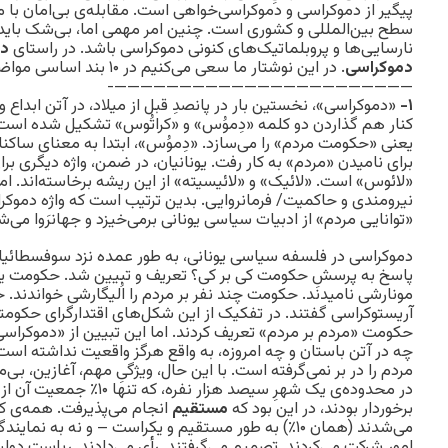
پیگیر از دموکراسی و دموکراسی‌خواهی است. مقابله‌ی بی‌امان با 
سطح بین‌المللی و کشوری است. چنین امر مهمی اما، بی‌شک باید ه
نارسایی‌ها و پروبلماتیک‌های کنونی دموکراسی باشد. در راستای
دم
دموکراسی
. در این نوشتار ما سعی می‌کنیم در ۱۰ بند اساسی مواضع خود را در این باره طرح کنیم.
———————————————————————-
۱-
«دموکراسی»، نخستین بار در پانصدِ قبل از میلاد، در آتن ابداع و 
کنار هم گذاردن دو کلمه «دِموُس» و «کراتُوس» تشکیل شده است
یعنی «حکومت مردم» را می‌‌سازد. «دِموُس»، ابتدا به معنای ساک
برای نامیدن «مردم» به کار رفت. یونانیان، در ضمن، واژه‌ دیگری بر
«لائوس» است. «لائیک» و «لائیسیته» از این ریشه برخاسته‌اند. اما 
نیرومندی و حاکمیت/ فرمانروایی. بدین ترتیب است که واژه دموک
«توانایی مردم» از ادبیات سیاسی یونانی برمی‌خیزد و جهانرَوا می‌ش
دموکراسی در فلسفه سیاسی یونانی، به طور عمده نزد سوفسطائیا
پاسخ به پرسشِ حکومت کی بر کی؟ تعریف و تبیین شد. حکومت یک ن
مونارشی نامیدند. حکومت چند نفر بر مردم را اُلیگارشی خواندند. ح
آریستوکراسی گفتند. در تفکیک از این‌ شکل‌های اقتدارگرای حکومت
حکومت «مردم بر مردم» تعریف کردند. اما این تبیین از «دموکراس
چه در آتن باستان و چه امروزه، به واقع هرگز واقعیت نداشته است
مردم را در بر نمی‌گرفته است. با این حال، ویژگیِ مهم، آغازین، بی‌ما
در محدوده‌ی یک شهرِ سیصد هز
برخوردار بودند، در این بود که
مستقیم
انجام می‌پذیرفت. همه‌ی ک
می‌شدند (همان ۱۰٪) به طور مستقیم و یکراست – و نه به ن
امور شرکت می‌کردند. تصمیم ‌می‌گرفتند. رأی می‌دادند. ریاست دولت‌ 