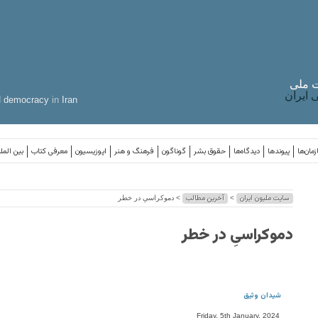
 ملی
ایران
d
democracy
in
Iran
مان‌ها
پیوندها
دیدگاه‌ها
حقوق بشر
گوناگون
فرهنگ و هنر
اپوزیسیون
معرفی کتاب
بین المل
سایت ملیون ایران
آخرین مطالب
>
> دموکراسیِ در خطر
دموکراسیِ در خطر
شیدان وثیق
Friday, 5th January, 2024