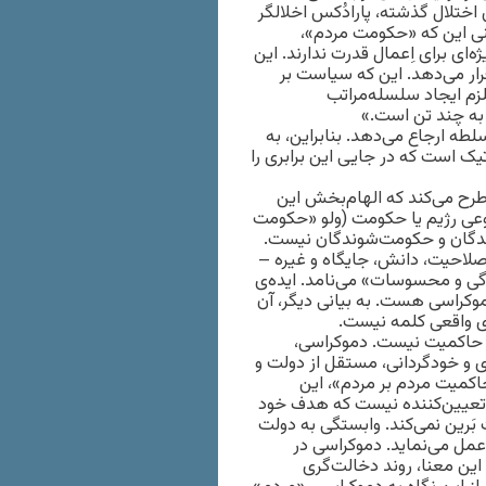
ِ اختلال گذشته، پارادُکس اخلالگر
نی این که «حکومت مردم»،
ی برای اِعمال قدرت ندارند. این
قرار می‌دهد. این که سیاست بر
زم ایجاد سلسله‌مراتب
 به چند تن است.»
ه ارجاع می‌دهد. بنابراین، به
یک است که در جایی این برابری را
 طرح می‌کند که الهام‌بخش این
 نوعی رژیم یا حکومت (ولو «حکومت
نندگان و حکومت‌شوندگان نیست.
احیت، دانش، جایگاه و غیره –
دگی و محسوسات» می‌نامد. ایده‌ی
وکراسی هست. به بیانی دیگر، آن
 واقعی کلمه نیست.
و حاکمیت نیست. دموکراسی،
و خودگردانی، مستقل از دولت و
کمیت مردم بر مردم»، این
 تعیین‌کننده نیست که هدف خود
 بَرین نمی‌کند. وابستگی به دولت
عمل می‌نماید. دموکراسی در
این معنا، روند دخالت‌گری