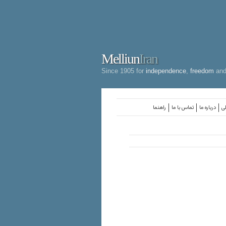
Melliun
Iran
Since 1905 for
independence
,
freedom
an
لی
درباره ما
تماس با ما
راهنما