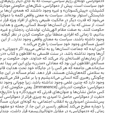
«دموکراسی گونه‌ای رژیم سیاسی‌ نیست که به جای دیگر رژیم‌های 
خودِ سیاست است. پیش از دموکراسی، شکل‌های حکومتیِ مونارش
کشیشان، «پیش‌کسوتان» و غیره وجود داشتند که همه‌ی آن‌ها بر بنیا
شایستگی استوار بوده‌اند. سیاست به معنی واقعی کلمه با دموکر
می‌شود که قدرت دیگر در مالکیت طبیعیِ رده‌ای از افراد ویژه قرار
است. از سنتی که بنا بر آن انسان‌ها توسط کسانی رهبری و هدایت
حکومت کنند. به صفت مقام الهی‌شان، تولد‌شان، ردهِ‌شان و غیره. 
بدانیم، تا زمانی که افرادی منطقاً برای حکومت کردن در نظر گرف
وجود داشته باشند، سیاست به معنای واقعی وجود ندارد… از این ر
اصیل مسأله‌ی وجود خودِ سیاست را طرح می‌کند.»
«‌این ایده که جماعت انسان‌ها رو به تباهی می‌رود اگر «چوپانی» 
آن‌ها وجود نداشته باشد، در سنت فلسفی به افلاطون و کتاب «دربار
از آن زمان‌های افسانه‌ای یاد می‌کند که خداوند، خود، حکومت بر جه
مسأله‌ی افلاطون این بود که معادلی «مدرن» برای این امر پیدا نم
سازماندهی جامعه که هر کس را در جایگاه خود تحت هدایت قانون‌
به سلامتی گله‌های‌شان هستند، قرار دهد. تمام مسأله در این جا
چگونگی رهبری گله‌ انسانی می‌اندیشیم و یا بر عکس فکر می‌کنی
وجود دارد که چنین علمی وجود نداشته باشد، زیرا چوپانی وجود ن
دموکراسی: حکومتِ اندرباش [mmanence
کس حامل نشان‌ها و عنوان‌های قدرتی که «پروردگار» و یا «تاریخ» 
«نفرت از دموکراسی حاصل نا امیدی به چیزی فراتر از دموکراسی اس
پس‌‌نشستنِ امیدواری به انقلاب اجتماعی، به گونه‌ای عریان، مس
را دوباره مطرح می‌کند [منظور رانسیِر در این جا، از جمله دو مف
زمانی که «دموکراسی» در مقابل «توتالیتاریسم» قرار داشت، چندان 