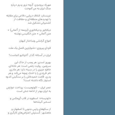
مهرزاد بروجردی: آنچه ترور پدرم درباره
جنگ ایران به من آموخت
عربستان: ائتلاف دریایی دفاعی برای مقابله
با تهدیدهای منطقه‌ای و حفاظت از
کشتیرانی تشکیل شد
دیکتاتور و دیکتاتوری (ترجمه از آلمانی) +
متن آلمانی + متن انگلیسی نوشته
‌امواجِ گرانشی وساختارِ کیهان
فردای پیروزی؛ دشوارترین فصل یک ملت
ایران در آستانه گذار، آلترناتیو کجاست؟
بهروز اسدی: هر وجب از خاک‌ این
سرزمین، روایت زخمی است؛ هر خانه‌ای،
خاطره عزیزی را در سینه دارد؛ هر مادری،
نام فرزندی را با اشک زمزمه می‌کند و هر
پدری، قامت خمیده‌اش را بر سنگینی اندوه
استوار نگاه داشته است؟
عصر ایران – اکونومیست: پرداخت عوارض
به ایران بهتر از ادامه تنش است
«اودیسه»؛ اسطوره در قاب آی‌مکس و
تسخیر گیشه‌ها
از سکوهای پارس جنوبی تا اصفهان و
ماهشهر؛ گسترش اعتراض‌های کارگری و