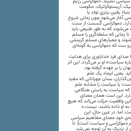
سیاسی نشیند. دموکراسی رژیمِ
یک، آریستوکراتیک، حکومت
د یقینِ برتریِ تولد یا
اسی آغاز می‌شود چون زمانی شروع
 ندارد. دموکراسی گُسست از سنت
 می‌شوند که به طور طبیعی باید
تا زمانی که سلطه‌گری‌ را مسلم
ته شوند و معیارهای مسلم گزینشی
و ‌ست که دموکراسی به گونه‌ای
یا صدای فرد خداباوری برای هدایت
ه سیاست» او بر می‌گردد. این اثر
ان را بر عهده گرفته بود.
اید. یعنی ایجاد یک علم
گذاران، بسان چوپانانی که مقید
‌ست: یا سیاست را مشابه علم
م که سیاست به راستی هنگامی
دارد. این است همان معنای
i]. یعنی حکومتی که از این واقعیت حرکت می‌کند که هیچ
به او داده باشند، نیست.»
ت. اما، در عین حال، این
أله‌ی خودِ معنای مفاهیم سیاسی
هوم دموکراسی و سیاست است]. تا
از نزدیک به آن توجه نمی‌شد.