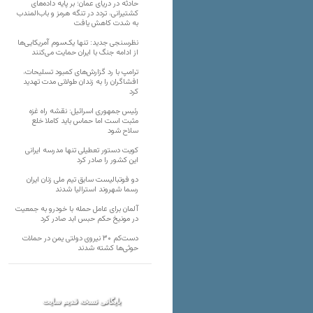
حادثه در دریای عمان؛ بر پایه داده‌های
کشتیرانی، تردد در تنگه هرمز و باب‌المندب
به شدت کاهش یافت
نظرسنجی جدید: تنها یک‌سوم آمریکایی‌ها
از ادامه جنگ با ایران حمایت می‌کنند
ترامپ با رد گزارش‌های کمبود تسلیحات،
افشاگران را به زندان طولانی مدت تهدید
کرد
رئیس‌ جمهوری اسرائیل: نقشه راه غزه
مثبت است اما حماس باید کاملا خلع
سلاح شود
کویت دستور تعطیلی تنها مدرسه ایرانی
این کشور را صادر کرد
دو فوتبالیست سابق تیم ملی زنان ایران
رسما شهروند استرالیا شدند
آلمان برای عامل حمله با خودرو به جمعیت
در مونیخ حکم حبس ابد صادر کرد
دست‌کم ۳۰ نیروی دولتی یمن در حملات
حوثی‌ها کشته شدند
بایگانی نسخه قدیم سایت