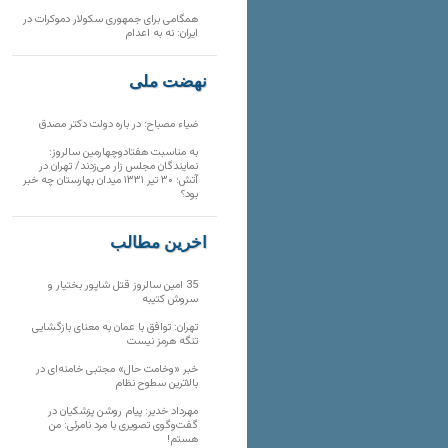
همگامی برای جمهوری سکولار دموکرات در
ایران: نه به اعدام
نهضت ملی
ضیاء مصباح: در باره دولت دکتر مصدق
به مناسبت هفتادوچهارمین سالروز:
نمایندگان مجلس زار می‌زدند/ تهران در
آتش؛ ۳۰ تیر ۱۳۳۱ میدان بهارستان چه خبر
بود؟
آخرین مطالب
35 امین سالروز قتل شاپور بختیار و
سروش کتیبه
تهران: توافق با عمان به معنای بازگشایی
تنگه هرمز نیست
خبر «وخامت حال» مجتبی خامنه‌ای در
بالاترین سطوح نظام
مهرداد خدیر: پیام روشن پزشکیان در
گفت‌و‌گوی تصویری با مرد نامرئی: من
هستم!