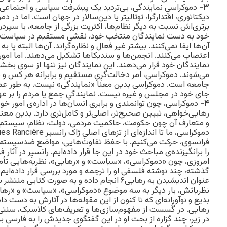
۳-
دموکراسیِ نمایندگی، بی‌تردید یک پیشرفت سیاسی و اجتماع
دیکتاتوری، اقتدارگرا، توتالیتر یا دین‌سالار در جهان است. اما در د
برتری‌اش نسبت به دیگر نظام‌ها، اکثریت بزرگی از جامعه، با سپر
خود به دست نمایندگان منتخب خود، نقشی مستقیم در سیاست‌گذا
آن‌ها ایفا نمی‌کنند. بیشتر غیر فعال و نظاره‌گر‌اند. آن‌ها البته پا ب
اعتصاب می‌کنند. انجمن‌ها‌ و سندیکاها تشکیل می‌دهند. اما امور 
نمایندگان خود قرار می‌دهند. این نمایندگان نیز تنها از سوی بخشی
می‌شوند. دموکراسی، امر دخالت‌گرِیِ مستقیم و برابرانه هر کس و
جامعه است. دموکراسی بدین معنا «نمایندگی» نیست. به طور عمده
جای خود در مجلس و غیره نیست. نمایندگیِ جمع یا مردم را بر ع
۴-
دموکراسی، چون توانمندی و برابری انسان‌ها در اداره‌‌ی امور خود
رهایی‌خواهی، تبیین صحیح‌تر، اصلی‌تر و کامل‌تری دارد. بدین معنا
و متعارف آن چون حکومت، حاکمیت مردمی، دولت، نظام، سیستم می‌ر
فرانسوی، حرکت می‌کنیم. با حفظ تفاوت‌هایی، مواضع ضدسیستمی و
را برانگیزنده‌ی مباحث خود در این جا قرار داده‌ایم. رانسیِر در آثار
عنوان اندیشیدن به رهایی۶ انجام داده و به صورت کتا
نظریاتش، بار دیگر به سه موضوع «دموکراسی»، «سیاست» و «رهایی
بدیع و نوآورانه‌‌ای که تا کنون از این مقوله‌ها در آثارش به دست دا
رهایی. در گُسست از مفهوم‌سازی‌‌ها و تعریف‌های کلاسیک، سنتی
در زیر، چند گزاره از بحث او در این گفتگوی جدیدش را به فارسی برگ