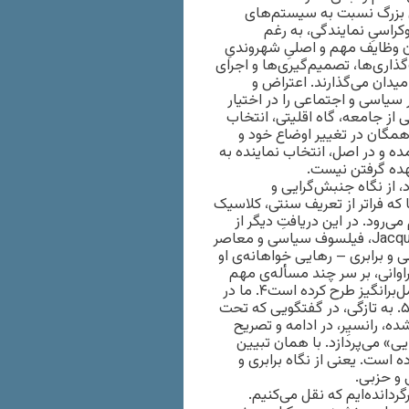
ی بزرگ نسبت به سیستم‌های
موکراسیِ نمایندگی، به رغم
دن وظایف مهم و اصلیِ شهروندیِ
ری‌ها، تصمیم‌گیری‌ها و اجرای
ه میدان می‌گذارند. اعتراض و
سیاسی و اجتماعی را در اختیار
 از جامعه، گاه اقلیتی، انتخاب
 همگان در تغییر اوضاع خود و
 و در اصل، انتخاب نماینده به
هده گرفتن نیست.
، از نگاه جنبش‌گرایی و
 که فراتر از تعریف سنتی، کلاسیک
ود. در این دریافتِ دیگر از
دموکراسی، ما تا اندازه‌ای از تزهای اصلیِ ژاک رانسیر Jacques Rancière، فیلسوف سیاسی و معاصر
 برابری – رهایی خواهانه‌ی او
 فراوانی، بر سر چند مسأله‌ی مهم
امروزی، چون «دموکراسی»، «سیاست» و «رهایی»، نظریه‌هایی تأمل‌برانگیز طرح کرده است۴. ما در
گذشته، چند نوشته فلسفی او را ترجمه و مورد بررسی قرار داده‌ایم۵. به تازگی، در گفتگویی که تحت
بی منتشر شده، رانسیِر، در ادامه و تصریح
» می‌پردازد. با همان تبیین
ده است. یعنی از نگاه برابری و
 و حزبی.
ردانده‌ایم که نقل می‌کنیم.