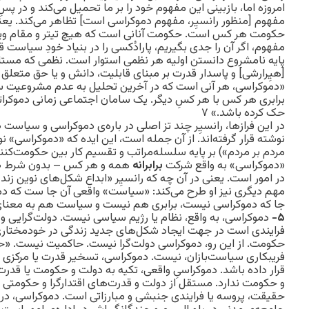
امروزه اما، بازبینی این مفهوم خود را بر ما تحمیل می‌کند و در پس
مفهوم [منظور رانسیِر، مفهوم دموکراسی است] تظاهر می‌کند. یع
حکومت هر کس است. حکومت آنانی است که هیچ تیتر و مقام ویژه‌ا
مفهوم، اگر آن را جدی بگیریم، پارادُکسی را در بنیاد خودِ سیاست 
پایه‌ نامشروع دانستن اولیه هر نظمی استوار است. نظمی که مستل
[هیِرارشی] و پاسدار قدرت بر مبنای قابلیت، دانش و یا حق متعلق
«دموکراسی، هر آنی است که در آخرین تحلیل به عدم مشروعیت سلط
برابری هر کس با هر کسِ دیگر. یک سامان اجتماعی زمانی دموکرات
حک کرده باشد.» ۷
در این فرازها، رانسیِر چند تز اصلی در باره‌ی دموکراسی و سیاست
نوشته قرار گرفته‌‌اند. از آن جمله است، این ایده که «دموکراسی»
مردم بر مردم») بر پایه سلسله‌مراتب و تقسیم کار بین حکومت‌ک
«دموکراسی» به واقع شرکت
برابرانه
همه و هر کس – بدون شرط صل
در امور است. یعنی در آن چه که رانسیِر «ابداع شکل‌های نوین زن
مهم دیگری نیز او طرح می‌کند: «سیاست» واقعی آن جا ست که دم
جا که دموکراسی نیست، برابری هم نیست و سیاست هم به معنای
۵-
دموکراسی، به واقع، نظام یا رژیم سیاسی نیست. دولت‌گرایی 
فرایندی است در جهت ایجاد شکل‌های جدید زندگی در خودمختاری 
حکومت. از این رو، دموکراسی دولت‌گرا نیست. حاکمیت نیست. «حا
فریبکاری سیاست‌بازان، نیست. دموکراسی، تسخیر قدرت یا مرکزی
قرار داده باشد. دموکراسیِ واقعی، تکیه به دولت و حکومت یا قدرت
و حکومت ندارد. مستقل از دولت و قدرت‌های اقتدارگرا و حکومتی 
حقیقت، پروسه یا فرایندی جنبشی و مبارزاتی است. دموکراسی، در 