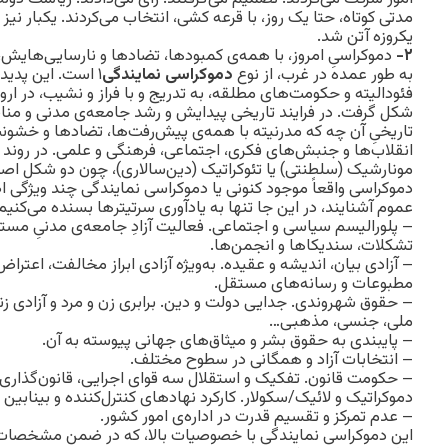
مدتی کوتاه، حتا یک روز، با قرعه کشی، انتخاب می‌کردند. یکبار نیز 
یکروزه آتن شد.
۲-
دموکراسیِ امروز، با همه‌ی کمبودها، تضادها و نارسایی‌هایش، 
به طور عمده در غرب، از نوع
دموکراسی نمایندگی
۱ است. این پدید
فئودالیته و حکومت‌های مطلقه، به تدریج و با فراز و نشیب‌، در 
شکل گرفت. در فرایند تاریخی پیدایش و رشد جامعه‌ی مدنی و مناس
تاریخیِ آن چه که مدرنیته با همه‌ی پیش‌رفت‌ها، تضادها و خشونت‌
انقلاب‌ها و جنبش‌های فکری، اجتماعی، فرهنگی و علمی. در رون
مونارشیک (سلطنتی) یا تئوکراتیک (دین‌سالاری)، چون دو شکل اصل
دموکراسی‌ واقعاً موجود کنونی یا دموکراسی‌ نمایندگی چند ویژگی
عموم آشنایند، در این جا تنها به یادآوری سرتیتر‌ها بسنده می‌کنیم
– پلورالیسم سیاسی و اجتماعی. فعالیت آزادِ جامعه‌ی مدنیِ مست
تشکلات، سندیکاها و انجمن‌ها.
– آزادی بیان، اندیشه و عقیده. به‌ویژه آزادی ابراز مخالفت، اعترا
مطبوعات و رسانه‌های مستقل.
– حقوق شهروندی. جدایی دولت و دین. برابری زن و مرد و آزادی زن
ملی، جنسی، مذهبی…
– پایبندی به حقوق بشر و میثاق‌های جهانی پیوسته به آن.
– انتخابات آزاد و همگانی در سطوح مختلف.
– حکومت قانون. تفکیک و استقلال سه قوای اجرایی، قانون‌گذاری
دموکراتیک و لائیک/سکولار. کارکرد نهادهای کنترل‌کننده و بینابین و
– عدم تمرکز و تقسیم قدرت در اداره‌ی امور کشور.
این دموکراسی‌ نمایندگی با خصوصیات بالا، که در ضمن مشخصات