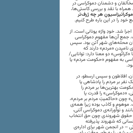
مخالفان‌ و دشمنان دموکراسی در
مراه با نقد و بررسی کاستی‌ها،
وکراتیزاسیونِ هر چه ژرف‌تر
اجرا شد. خودِ واژه یونانی است. از
. جمع آن‌ها مفهوم دموکراسی
نان محله‌های شهر آتن بود. سپس
ای نامیدن «مردم» دارند که
«کراتُوس» دو معنا دارد: توانایی/
راسی به مفهوم «حکومت مردم» یا
ود.
ن، افلاطون و سپس ارسطو، در
فر بر مردم را پادشاهی یا
کومت بهترین‌ها بر مردم را
ی، «دموکراسی» را قدرت یا
ی» چون «حاکمیتِ مردم بر مردم»،
. موهوم و کاذب بوده زیرا همه‌ی
نند و نوآورانه‌ی دموکراسیِ آتنی،
ار نفره، که تنها ۱۰٪ جمعیت آن از حقوق شهروندی چون حق انتخاب
سانی که شهروند پذیرفته
مایندگی – در انجمن شهر برای اداره‌ی
‌-‌‌ شهر را به طور موقت برای