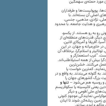
رون مورد حمله‌ی سهمگین
ها، پوپولیست‌ها و طرفداران
ی اصلیِ آن بسته‌اند. با
ی، جماعت‌گرایی۲ و سیاست هویتی۳ (قومی/ملی، نژادی، مذهبی، جنسی،
 رهبری و هدایت جامعه. با محدود
ی رو به رو هستند. از یکسو،
ی دیگر، قدرت‌های منطقه‌ای از
سیا، آفریقا و آمریکای لاتین.
 در خاورمیانه و جهان. در این
تالیتر و اسلام‌گرا، برخلااف آن
یست. “غرب استعمارگر و
دگرا بیش از همه استیلا‌طلب‌اند.
عمل می‌کنند. خشن‌ترین
‌نمایند. کمترین خواست یا
ه گلوله می‌بندند. به واقع و در
ریت بزرگ کشورهای جهان را
ن و روسیه هم می‌شود –
تنها و
ین یعنی لائیسیته یا سکولاریسم
یت‌های ملی/قومی و‌ دیگر
وکراسیِ نمایندگی موجودِ کنونی
وی زمین ریشه‌کن شوند تا اینان
 حاکم و ابدی سازند.