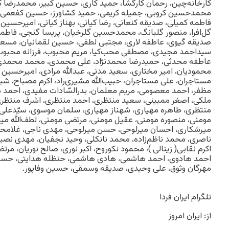
کارخانه‌چین، رحمان کارگشا، حمید کاری، حسین کبیر، محمدرضا ک
محمدحسین کروبی، جمیله کریمی، حمید کشاورز، حسین کفعمی، روح‌ال
فاطمه کمیلی، صدیقه کنعانی، رضا کیانی، بهناز کیانی، امیرحسین کی
گل‌افرا، منصور گلبانگ، محمدحسین گلرخیان، پریسا گنجی، فاطمه 
صدیقه گیوی، عاطفه لاری، مجتبی لطفی، حسین لقمانیان، مسعو
سیداحمد مجیدی، مصطفی محب‌کیا، مریم محبوب، فرزانه محبوب،
عاطفه محدثی، حمیدرضا محمدنژاد، علی محمدی، محمد محمدی، 
محمودیان، امیر مختاری، سعید مدنی، عبدالله مرادی، امیرحسین 
مستاجران، علی مستاجران، حبیب‌الله مشیری‌راد، اکرم مصباح، شب
مظفر، احمد معصومی، مریم معلمان، بدرالسّادات مفیدی، احمد ملک
ملکی، اصغر ممبینی، سعید منتظری، احمد منتظری، اشرف منتظری
منتظری، طاهره مهیاری، شهناز مهیاری، سلمان موسوی، سیّدعلی 
مومنی، منصوره مومنی، عقیل مومنی، مرتضی مومنی، لطف‌الله می
میرشکاری، احسان میرلوحی، حسن میرلوحی، مهدی ناجی، غلامحسین
ناصری، محمد ناظم‌زاده، محمد نانکلی، وحید نجفیان، مهدی نصی
اکرم نقابی( زینالی )، محمود نکوروح، اکبر نوری، صالح نوریان، مر
احمد هادوی، احمد هاشمی، هادی هاشمی، حنظله هدایتی، حسی
مهرگان وثوق، علی وحیدی، صدیقه وسمقی، حسین وفاپور.
تلگرام ایران فردا
از: ایران امروز