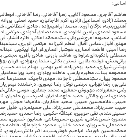
اسامی:
هاشم آقاجری، مسعود آقایی، زهرا آقاخانی، رضا آقاخانی، ابوطالب 
محمّد آزادی، اسماعیل آزادی، اکرم آقاجانیان، حمید آصفی، پروانه
آهنین‌پنجه، مژگان آورند، محمد ابراهیم‌زاده ، هادی احتظاضی،
مسعود احمدی، رامین اخلومدی، محمدصادق آخوندی، مرتضی اد
اسلامی، محبوبه اعرج‌شیروانی، سیّدمحمّد اعلائی، فائزه افشار، فر
مهدی اقبال، عباس اقبال، اعظم اکبرزاده، مرتضی الویری، سیدعبدال
رضا امینی، فاطمه انصاری، هوشیار انصاری‌فر، لیلا ایپکچی، عبدال
مصطفی بادکوبه‌ای‌هزاوه‌ای، هاشم باروتی، هادی باقری، مجتبی باق
براتی‌منش، فرشته بقایی، نسترن بکائی، سلمان بهزادی، قربان بهزاد
بهشتی‌شیرازی، مجید بهمن‌زاده، امیر بهمنی، بهنام بیات، حسین ب
معصومه بینات، مطهره پارسی، عاطفه پهلوان، وحید پوراسماعیلی،
مسعود پیران، سیّدمصطفی تاجزاده، مهدی تاجیک، محمدرضا تحویل
تقی‌پور، رضا تهرانی، مرتضی توکل، رضا تیموری، درخشنده تیموری
رضی جعفرزاده، مهرنوش جعفری، محمد جعفری، موسی جلالی‌خواه،
جمادی، امین چالاکی، حمید حاج‌صادقیان، امیرحسین حاجیان، ناص
حبیبی، غلامحسین حبیبی، سعید حجّاریان، غلامرضا حجتی، مهردا
حبیب حسن‌نژاد، محمدعلی حسن‌نژاد، علی حسینمردی، خلیل حسی
حسینی‌مقدم، تقی حق‌بین، عبدالله حکیمی، رضا حمدی، حمیدرضا خاد
منصوره خسروشاهی، شیرین خسروشاهی، همایون خسروی، سعی
محمدعلی خسرویان، محمد خلیلی، محمود خواجه‌نژاد، فاطمه خو
محمّدحسین خوربک، ابراهیم خوش‌سیرت، اکبر دانش‌سرارودی، ناص
امیرسالار داوودی، محمود دردکشان، فاطمه دردکشان، محمد درد