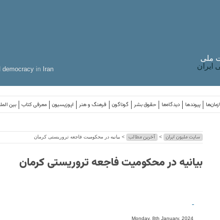
 ملی
ایران
d
democracy
in
Iran
مان‌ها
پیوندها
دیدگاه‌ها
حقوق بشر
گوناگون
فرهنگ و هنر
اپوزیسیون
معرفی کتاب
بین المل
سایت ملیون ایران
آخرین مطالب
>
> بیانیه در محکومیت فاجعه تروریستی کرمان
بیانیه در محکومیت فاجعه تروریستی کرمان
-
Monday, 8th January, 2024