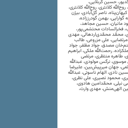
دیور، حسین کربلایی،
له کلانتری، روح‌الله کلانتری،
هان‌پناه، ناصر گل‌آبادی، بیژن
گوارایی، بهمن گودرززاده،
د مانیان، حسین مجاهد،
 فخرالسادات محتشمی‌پور،
محمّد محمّدی‌اردهالی، مهدی
مرتضایی، علی مزروعی، طالب
نم‌خان مصدق، جواد مظفر، جواد
زاده، رحمت‌الله ملکی، ابراهیم
، طاهره منتظری، مرتضی
موسوی، نرگس مولودی، عبدالله
ثمی، جهان میرپیش‌بین، علیرضا
 نادی، الهام ناسوتی، عبدالله
ری، محمود نصیری، علی نظری،
تضی نیلی، محمّدامین هادوی،
ن الهی‌منش، مهدی وارث،