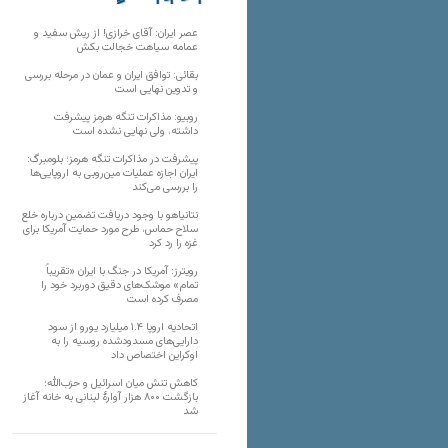
تارنماهای دیگر
عصر ایران: آقای خرازی! از ریش سفید و
عمامه سیاهت خجالت بکش
بقائی: توافق ایران و عمان در مرحله بررسی
و تدوین نهایی است
روبیو: مذاکرات تنگه هرمز پیشرفت
داشته، ولی نهایی نشده است
پیشرفت در مذاکرات تنگه هرمز؛ بلومبرگ:
ایران اجازه عملیات مین‌روبی به اروپایی‌ها
را بررسی می‌کند
نتانیاهو با وجود دریافت تضمین درباره خلع
سلاح حماس، طرح مورد حمایت آمریکا برای
غزه را رد کرد
رویترز: آمریکا در جنگ با ایران «تقریباً
تمام» موشک‌های دقیق دوربرد خود را
مصرف کرده است
اتحادیه اروپا ۱.۴ میلیارد یورو از سود
دارایی‌های مسدودشده روسیه را به
اوکراین ‏اختصاص داد
کاهش تنش میان اسرائیل و حزب‌الله؛
بازگشت ۸۰۰ هزار آوارۀ لبنانی به خانه‌ آغاز
شد