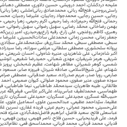
ملیحه دردکشان، احمد درویشی، حسین دلاوری، مصطفی دهباشی‌
راستی‌بروجنی، فتح‌الله ربانی، محمدصادق ربانی‌املشی، زهرا ربانی‌
رجایی، حسین رجایی، محمدجواد رجاییان، علیرضا رجبیان، محسن
رحمانی، فتح‌الله رحیم‌زاده، رضا رحیمی، اکرم رحیمی، زهرا رحیم
بهمن رضاخانی، محمّد رضایی، سهیل رضوانی، سهیل رضوانی، حس
رهبری، کاظم روغنچی، علی زارع، رقیه زارع‌پورحیدری، امیر زرین‌کمر،
جعفر زمانی، محسن زمانی، محمدعلی سادات‌الحسینی، علیرضا س
سبطی، مصطفی سبطی، محمّد ستاری‌فر، سیّدمحمّدعلی سجّادی
پروانه سلحشوری، مصطفی سلطانی، مرتضی سورانه، رضا سیدزاده،
اکبر شاه‌زمانی، علی شاهزیدی، منیره شاه‌ولی، احسان شریعتی، 
شریفی، هرمز شریفیان، مهدی شعبانی، حمیدرضا شفیعی، انوشیر
شمسی، گوهر شمیرانی، مظاهر شهامت، عظیم شه‌بخش، پرویز ش
شهنام، علی شیخ‌الاسلامی، صادقه شیردل، فیروزه صابر، مسعو
صارمی، رویا صدر، مریم صدرزاده، سعید صدقیانى، مصطفی صرامی
سوده صفوی، منیر صفوی، محمود صلواتی، کیوان صمیمی، احمد صی
طالقانی، طیبه طاهریان، سیدمحمّد طباطبایی، نیما طباطبایی، ف
طهماسبی، محمدلطیف عباس‌پناه، علی‌اکبر عبّاسی، فیض‌الله عر
حبیب‌الله عسگری، مجیدعلی عسگریان، حمیدعلی عسگریان، نازی
عظیما، سیّد‌احمد عظیمی، عبدالحسین علوی، اسماعیل علوی، علی
علی‌حسینی، محمود عمرانی، رحیم عینی، فریده غفاری، نسرین غلام
عباسعلی فاتح، سعید فاضل، ابراهیم فاضل‌نجف‌آبادی، منیژه فتحی
فرمد، علی فریدیحیایی، حسین فلاح، ناصر فهیمی، پروین فهیمی، 
قدیانی، محمد قربانی، محمد قربانی، محمداسحق قمی، نظام‌الدین ق