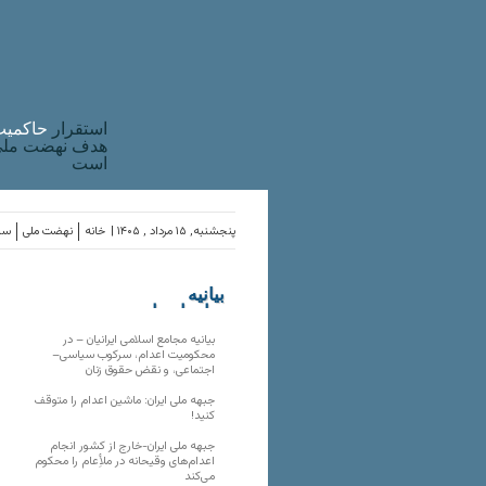
استقرار
حاکميت
هدف نهضت ملی 
است
پنجشنبه, ۱۵ مرداد , ۱۴۰۵ |
خانه
نهضت ملی
ساز
بیانیه
سازمان‌های
ملی
بیانیه مجامع اسلامی ایرانیان – در
محکومیت اعدام، سرکوب سیاسی–
اجتماعی، و نقض حقوق زنان
جبهه ملی ایران: ماشین اعدام را متوقف
کنید!
جبهه ملی ایران-خارج از کشور انجام
اعدام‌های وقیحانه در ملأِعام را محکوم
می‌کند