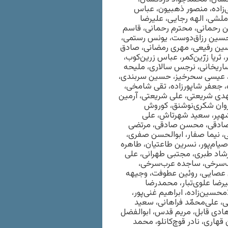
زاده، منصور ذهبیون، عباس
املشی، الهه رجایی، علیرضا
 رحمانی، محترم رحمانی، قاسم
ی، حسین رزاق‌دوست، یونس رستمی،
ین رفیعی، مهری رمضانی، صادق
 ثریا زرّین‌کمر، عباس زرین‌کوب،
اریخانی، نرجس سالاری، ملیحه
، عیسی سحرخیز، حسین سربندی،
 جعفر شاپورزاده، تقی شامخی،
مهدی شریعتی، علی شریعتی، آرمین
وان شکری‌نوشنق، کوروش
هپر، سعید شهرتاش، علی
د صادقی، محسن صادقی، مرتضی
، نیما صفار، ابوالحسن صفری،
ام‌پور، نسرین طاعتیان، طاهره
رشاد طبری، مجتبی طهرانی، علی
ب‌سرخی، ساجده عرب‌سرخی،
 عصایی، روئین عطوفت، وجیهه
رضا علوی‌تبار، محمدرضا
حسین‌زاده، ابراهیم غنی‌پور،
، علی‌محمّد فراهانی، سعید
هادی قابل، مریم قدس، ابوالفضل
هاری، نادر قوچ‌کانلو، محمد