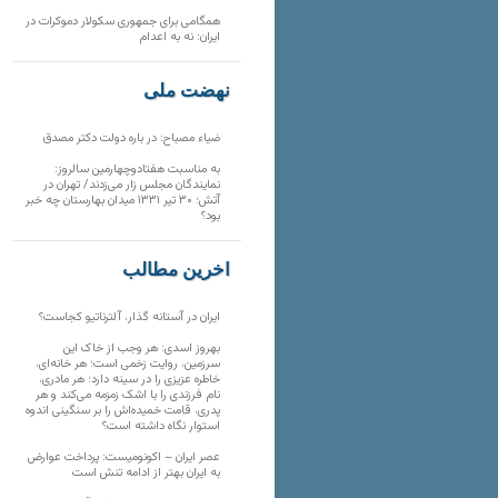
همگامی برای جمهوری سکولار دموکرات در
ایران: نه به اعدام
نهضت ملی
ضیاء مصباح: در باره دولت دکتر مصدق
به مناسبت هفتادوچهارمین سالروز:
نمایندگان مجلس زار می‌زدند/ تهران در
آتش؛ ۳۰ تیر ۱۳۳۱ میدان بهارستان چه خبر
بود؟
آخرین مطالب
ایران در آستانه گذار، آلترناتیو کجاست؟
بهروز اسدی: هر وجب از خاک‌ این
سرزمین، روایت زخمی است؛ هر خانه‌ای،
خاطره عزیزی را در سینه دارد؛ هر مادری،
نام فرزندی را با اشک زمزمه می‌کند و هر
پدری، قامت خمیده‌اش را بر سنگینی اندوه
استوار نگاه داشته است؟
عصر ایران – اکونومیست: پرداخت عوارض
به ایران بهتر از ادامه تنش است