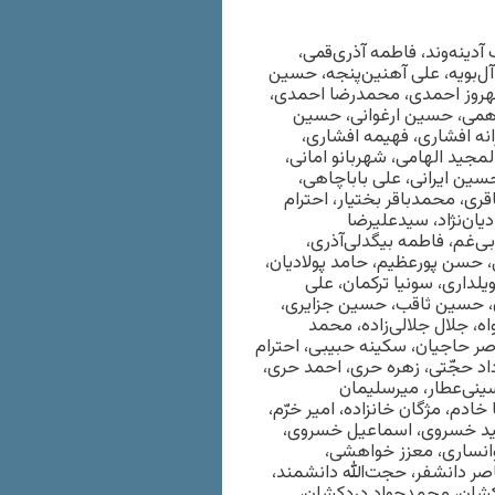
آدینه‌وند، فاطمه آذری‌قمی،
 آل‌بویه، علی آهنین‌پنجه، حسین
 شهروز احمدی، محمدرضا احمدی،
همی، حسین ارغوانی، حسین
زانه افشاری، فهیمه افشاری،
مجید الهامی، شهربانو امانی،
حسین ایرانی، علی باباچاهی،
ری، محمدباقر بختیار، احترام
یان‌نژاد، سیدعلیرضا
ی‌غم، فاطمه بیگدلی‌آذری،
 حسن پورعظیم، حامد پولادیان،
داری، سونیا ترکمان، علی
ان، حسین ثاقب، حسین جزایری،
 جلال جلالی‌زاده، محمد
ر حاجیان، سکینه حبیبی، احترام
د حجّتی، زهره حری، احمد حری،
نی‌عطار، میرسلیمان
م، مژگان خانزاده، امیر خرّم‌،
د خسروی، اسماعیل خسروی،
انساری، معزز خواهشی،
ر دانشفر، حجت‌الله دانشمند،
کشان، محمدجواد دردکشان،