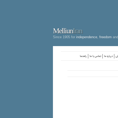
Melliun
Iran
Since 1905 for
independence
,
freedom
an
لی
درباره ما
تماس با ما
راهنما