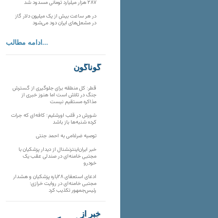
۲۸۷ هزار میلیارد تومانی مسدود شد
در هر ساعت بیش از یک میلیون دلار گاز
در مشعل‌های ایران دود می‌شود
ادامه مطالب...
گوناگون
قطر: کل منطقه برای جلوگیری از گسترش
جنگ در تلاش است اما هنوز خبری از
مذاکره مستقیم نیست
شورش در قلب اورشلیم؛ کافه‌ای که جرات
کرده شنبه‌ها باز باشد
توصیه ضرغامی به احمد جنتی
خبر ایران‌اینترنشنال از دیدار پزشکیان با
مجتبی خامنه‌ای در صندلی عقب یک
خودرو
ادعای استعفای ۲۸باره پزشکیان و هشدار
مجتبی خامنه‌ای در روایت خرازی؛
رئیس‌جمهور تکذیب کرد
خبر از