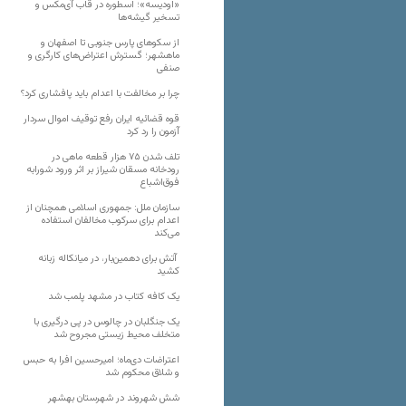
«اودیسه»؛ اسطوره در قاب آی‌مکس و
تسخیر گیشه‌ها
از سکوهای پارس جنوبی تا اصفهان و
ماهشهر؛ گسترش اعتراض‌های کارگری و
صنفی
چرا بر مخالفت با اعدام باید پافشاری کرد؟
قوه قضائیه ایران رفع توقیف اموال سردار
آزمون را رد کرد
تلف شدن ۷۵ هزار قطعه ماهی در
رودخانه مسقان شیراز بر اثر ورود شورابه
فوق‌اشباع
سازمان ملل: جمهوری اسلامی همچنان از
اعدام برای سرکوب مخالفان استفاده
می‌کند
آتش برای دهمین‌بار، در میانکاله زبانه
کشید
یک کافه کتاب در مشهد پلمب شد
یک جنگلبان در چالوس در پی درگیری با
متخلف محیط زیستی مجروح شد
اعتراضات دی‌ماه؛ امیرحسین افرا به حبس
و شلاق محکوم شد
شش شهروند در شهرستان بهشهر