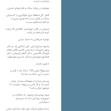
بازداشت شدند
معلمان در میانه جنگ و فشارهای امنیتی
قطر: کل منطقه برای جلوگیری از گسترش
جنگ در تلاش است اما هنوز خبری از
مذاکره مستقیم نیست
شورش در قلب اورشلیم؛ کافه‌ای که جرات
کرده شنبه‌ها باز باشد
توصیه ضرغامی به احمد جنتی
یادبود مبارزان ملی، علی شاکری زند و دکتر
پرویز داورپناه: سخنرانی کامبیز قائم مقام،
فرهنگ قاسمی، دکتر کاظم کردوانی، دکتر
همایون مهمنش و دکتر حسین موسویان
شاپور بختیار
مشروطۀ ایرانی 120 ساله شد/ فراز و
نشیب آری، شکست اما نه!
پرسش میدان از مهمانان میدان: مردم
کیست؟ و آیا کسی می‌تواند نماینده ۹۰
میلیون ایرانی باشد؟
تنها بیمارستان چابهار؛ نه امکانات و
تجهیزات پزشکی دارد نه سیستم
سرمایشی
حساب‌های شرکت ملی نفت به‌دلیل بدهی