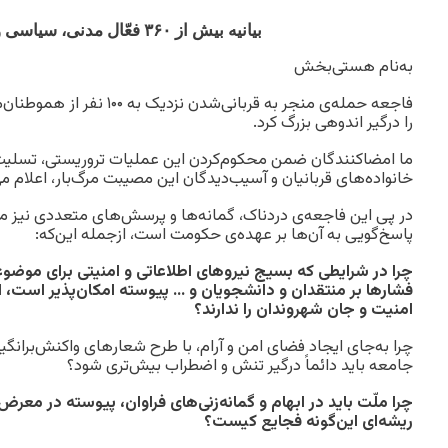
بیانیه بیش از ۳۶۰ فعّال مدنی، سیاسی و فرهنگی
به‌نام هستی‌بخش
فاجعه حمله‌ی منجر به قربانی‌شدن 
را درگیر اندوهی بزرگ کرد.
ما امضاکنندگان ضمن محکوم‌کردن این عملیات تروریستی، تسلیت و
خانواده‌های قربانیان و آسیب‌دیدگان این مصیبت مرگ‌بار، اعلام می
در پی این فاجعه‌ی دردناک، گمانه‌ها و پرسش‌های متعددی نیز 
پاسخ‌گویی به آن‌ها بر عهده‌ی حکومت است، ازجمله این‌که:
چرا در شرایطی که بسیج نیروهای اطلاعاتی و امنیتی برای موضوع
فشارها بر منتقدان و دانشجویان و … پیوسته امکان‌پذیر است، ا
امنیت و جان شهروندان را ندارند؟
چرا به‌جای ایجاد فضای امن و آرام، با طرح شعارهای واکنش‌برانگ
جامعه باید دائماً درگیر تنش و اضطراب بیش‌تری شود؟
چرا ملّت باید در ابهام و گمانه‌زنی‌های فراوان، پیوسته در معر
ریشه‌ای این‌گونه فجایع کیست؟