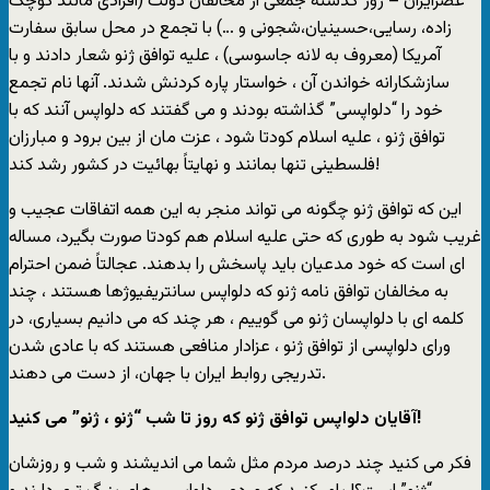
عصرایران – روز گذشته جمعی از مخالفان دولت (افرادی مانند کوچک
زاده، رسایی،حسینیان،شجونی و …) با تجمع در محل سابق سفارت
آمریکا (معروف به لانه جاسوسی) ، علیه توافق ژنو شعار دادند و با
سازشکارانه خواندن آن ، خواستار پاره کردنش شدند. آنها نام تجمع
خود را “دلواپسی” گذاشته بودند و می گفتند که دلواپس آنند که با
توافق ژنو ، علیه اسلام کودتا شود ، عزت مان از بین برود و مبارزان
فلسطینی تنها بمانند و نهایتاً بهائیت در کشور رشد کند!
این که توافق ژنو چگونه می تواند منجر به این همه اتفاقات عجیب و
غریب شود به طوری که حتی علیه اسلام هم کودتا صورت بگیرد، مساله
ای است که خود مدعیان باید پاسخش را بدهند. عجالتاً ضمن احترام
به مخالفان توافق نامه ژنو که دلواپس سانتریفیوژها هستند ، چند
کلمه ای با دلواپسان ژنو می گوییم ، هر چند که می دانیم بسیاری، در
ورای دلواپسی از توافق ژنو ، عزادار منافعی هستند که با عادی شدن
تدریجی روابط ایران با جهان، از دست می دهند.
آقایان دلواپس توافق ژنو که روز تا شب “ژنو ، ژنو” می کنید!
فکر می کنید چند درصد مردم مثل شما می اندیشند و شب و روزشان