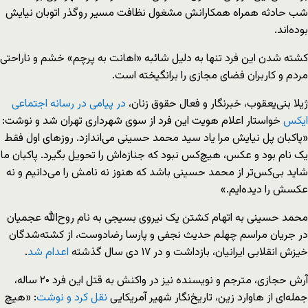
شب حادثه همراه همکارانش مشغول نظافت مسیر روگذر اتوبان نیایش
بوده‌اند.
کشته شدن این فرد تنها به دلیل شائبه «اهانت به پرچم‌» خشم و ناراحتی
مردم و کاربران فضای مجازی را برانگیخته است.
ژیلا بنی‌یعقوب، خبرنگار و فعال حقوق زنان،
در پیامی در رسانه اجتماعی
ایکس
خواستار اعلام هویت این فرد از سوی شهرداری تهران شد و نوشت:
«پاکبان پل نیایش مرا یاد سید محمد حسینی می‌اندازد. روزهای اول فقط
یک نام بود و عکس، هیچ‌کس نبود که جنازه‌اش را تحویل بگیرد. پاکبان ما
شاید بی‌کس‌تر از محمد حسینی باشد که هنوز نه نامش را می‌دانیم و نه
عکسش را دیده‌ایم.»
محمد حسینی به اتهام کشتن یک نیروی بسیجی به نام روح‌الله عجمیان
در جریان مراسم چهلم حدیث نجفی و پارسا رضادوست، از کشته‌شدگان
خیزش انقلابی ایرانیان، بازداشت و در ۱۷ دی سال گذشته
اعدام شد
.
آرش حجازی، مترجم و نویسنده نیز در واکنش به قتل این فرد ۲۰ ساله،
جمله‌ای از هاوارد زین، تاریخ‌نگار شهیر آمریکایی
نقل کرد و نوشت
: «هیچ