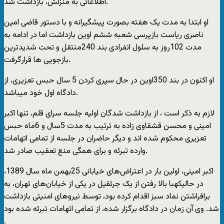
اطلاعاتی به منزلش، بازداشت شد.
او ابتدا به مدت یک هفته بصورت پیشگیرانه و با دستور قاضی امین
ناصری ریاست بازپرسی شعبه ششم اوین بازداشت اما در ادامه به
مدت 102روز به سلول انفرادی بند 240منتقل و تحت شدیدترین
بازجویی ها قرارگرفت.
او اکنون در بند 350اوین در حال سپری کردن 5 سال حبس تعزیری، از
دادگاه اول خود میباشد.
لازم به ذکر است ، از بازداشت شدگان اولیه جلسه سرای قلم، تنها اکبر
امینی و محسن قشقاوی زاده به ترتیب به مدت 5سال و 6ماه حبس
تعزیری محکوم شده اند و دیگر حاضران در جلسه از تمامی اتهامات
وارده تبرئه و برای همگی منع تعقیب صادر شد.
اکبر امینی، اولین بار در اعتراض‌های خیابانی 25بهمن ماه سال 1389،
در حالیکهبا بالا رفتن از یک جرثقیل در یکی از خیابان‌های تهران، به
برافراشتن نماد سبز اقدام کرده بود، توسط نیروهای امنیتی بازداشت
شد. وی آن زمان در دادگاه برگزار شده، از تمامی اتهامات تبرئه شده بود
.