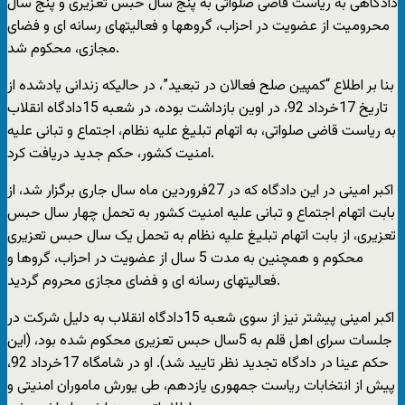
دادگاهی به ریاست قاضی صلواتی به پنج سال حبس تعزیری و پنج سال
محرومیت از عضویت در احزاب، گروهها و فعالیتهای رسانه ای و فضای
مجازی، محکوم شد.
بنا بر اطلاع “کمپین صلح فعالان در تبعید”، در حالیکه زندانی یادشده از
تاریخ 17خرداد 92، در اوین بازداشت بوده، در شعبه 15دادگاه انقلاب
به ریاست قاضی صلواتی، به اتهام تبلیغ علیه نظام، اجتماع و تبانی علیه
امنیت کشور، حکم جدید دریافت کرد.
اکبر امینی در این دادگاه که در 27فروردین ماه سال جاری برگزار شد، از
بابت اتهام اجتماع و تبانی علیه امنیت کشور به تحمل چهار سال حبس
تعزیری، از بابت اتهام تبلیغ علیه نظام به تحمل یک سال حبس تعزیری
محکوم و همچنین به مدت 5 سال از عضویت در احزاب، گروها و
فعالیتهای رسانه ای و فضای مجازی محروم گردید.
اکبر امینی پیشتر نیز از سوی شعبه 15دادگاه انقلاب به دلیل شرکت در
جلسات سرای اهل قلم به 5سال حبس تعزیری محکوم شده بود، (این
حکم عینا در دادگاه تجدید نظر تایید شد). او در شامگاه 17خرداد 92،
پیش از انتخابات ریاست جمهوری یازدهم، طی یورش ماموران امنیتی و