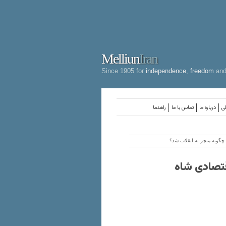
Melliun
Iran
Since 1905 for
independence
,
freedom
an
لی
درباره ما
تماس با ما
راهنما
 چگونه منجر به انقلاب شد؟
اقتصادی شاه