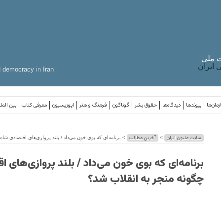
 ملی
ایران
d
democracy
in
Iran
مان‌ها
پیوندها
دیدگاه‌ها
حقوق بشر
گوناگون
فرهنگ و هنر
اپوزیسیون
معرفی کتاب
بین المل
سایت ملیون ایران
آخرین مطالب
>
> برنامه‌ای که بوی خون می‌داد / بلند پروازی‌های اقتصادی شاه
برنامه‌ای که بوی خون می‌داد / بلند پروازی‌های 
چگونه منجر به انقلاب شد؟