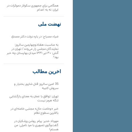
همگامی برای جمهوری سکولار دموکرات در
ایران: نه به اعدام
نهضت ملی
ضیاء مصباح: در باره دولت دکتر مصدق
به مناسبت هفتادوچهارمین سالروز:
نمایندگان مجلس زار می‌زدند/ تهران در
آتش؛ ۳۰ تیر ۱۳۳۱ میدان بهارستان چه خبر
بود؟
آخرین مطالب
35 امین سالروز قتل شاپور بختیار و
سروش کتیبه
تهران: توافق با عمان به معنای بازگشایی
تنگه هرمز نیست
خبر «وخامت حال» مجتبی خامنه‌ای در
بالاترین سطوح نظام
مهرداد خدیر: پیام روشن پزشکیان در
گفت‌و‌گوی تصویری با مرد نامرئی: من
هستم!