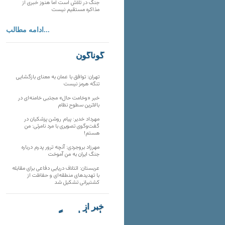
جنگ در تلاش است اما هنوز خبری از
مذاکره مستقیم نیست
ادامه مطالب...
گوناگون
تهران: توافق با عمان به معنای بازگشایی
تنگه هرمز نیست
خبر «وخامت حال» مجتبی خامنه‌ای در
بالاترین سطوح نظام
مهرداد خدیر: پیام روشن پزشکیان در
گفت‌و‌گوی تصویری با مرد نامرئی: من
هستم!
مهرزاد بروجردی: آنچه ترور پدرم درباره
جنگ ایران به من آموخت
عربستان: ائتلاف دریایی دفاعی برای مقابله
با تهدیدهای منطقه‌ای و حفاظت از
کشتیرانی تشکیل شد
خبر از
تارنماهای دیگر