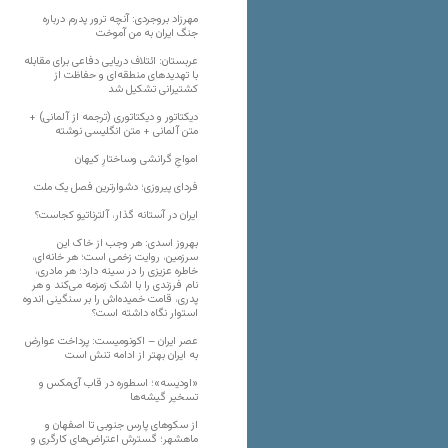
مهرزاد بروجردی: آنچه ترور پدرم درباره
جنگ ایران به من آموخت
عربستان: ائتلاف دریایی دفاعی برای مقابله
با تهدیدهای منطقه‌ای و حفاظت از
کشتیرانی تشکیل شد
دیکتاتور و دیکتاتوری (ترجمه از آلمانی) +
متن آلمانی + متن انگلیسی نوشته
‌امواجِ گرانشی وساختارِ کیهان
فردای پیروزی؛ دشوارترین فصل یک ملت
ایران در آستانه گذار، آلترناتیو کجاست؟
بهروز اسدی: هر وجب از خاک‌ این
سرزمین، روایت زخمی است؛ هر خانه‌ای،
خاطره عزیزی را در سینه دارد؛ هر مادری،
نام فرزندی را با اشک زمزمه می‌کند و هر
پدری، قامت خمیده‌اش را بر سنگینی اندوه
استوار نگاه داشته است؟
عصر ایران – اکونومیست: پرداخت عوارض
به ایران بهتر از ادامه تنش است
«اودیسه»؛ اسطوره در قاب آی‌مکس و
تسخیر گیشه‌ها
از سکوهای پارس جنوبی تا اصفهان و
ماهشهر؛ گسترش اعتراض‌های کارگری و