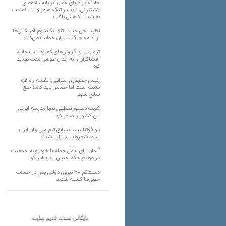
حادثه در دریای عمان؛ بر پایه داده‌های
کشتیرانی، تردد در تنگه هرمز و باب‌المندب
به شدت کاهش یافت
نظرسنجی جدید: تنها یک‌سوم آمریکایی‌ها
از ادامه جنگ با ایران حمایت می‌کنند
ترامپ با رد گزارش‌های کمبود تسلیحات،
افشاگران را به زندان طولانی مدت تهدید
کرد
رئیس‌ جمهوری اسرائیل: نقشه راه غزه
مثبت است اما حماس باید کاملا خلع
سلاح شود
کویت دستور تعطیلی تنها مدرسه ایرانی
این کشور را صادر کرد
دو فوتبالیست سابق تیم ملی زنان ایران
رسما شهروند استرالیا شدند
آلمان برای عامل حمله با خودرو به جمعیت
در مونیخ حکم حبس ابد صادر کرد
دست‌کم ۳۰ نیروی دولتی یمن در حملات
حوثی‌ها کشته شدند
بایگانی نسخه قدیم سایت