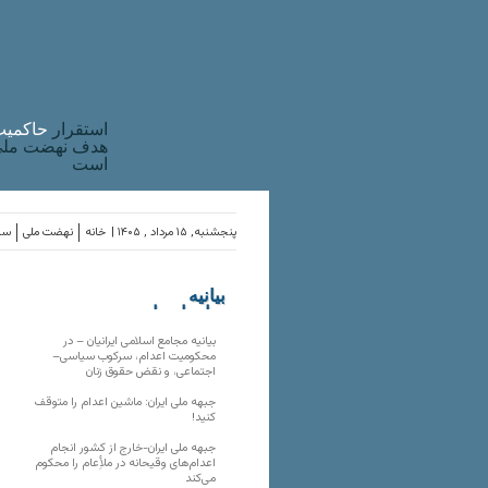
استقرار
حاکميت
هدف نهضت ملی 
است
پنجشنبه, ۱۵ مرداد , ۱۴۰۵ |
خانه
نهضت ملی
ساز
بیانیه
سازمان‌های
ملی
بیانیه مجامع اسلامی ایرانیان – در
محکومیت اعدام، سرکوب سیاسی–
اجتماعی، و نقض حقوق زنان
جبهه ملی ایران: ماشین اعدام را متوقف
کنید!
جبهه ملی ایران-خارج از کشور انجام
اعدام‌های وقیحانه در ملأِعام را محکوم
می‌کند