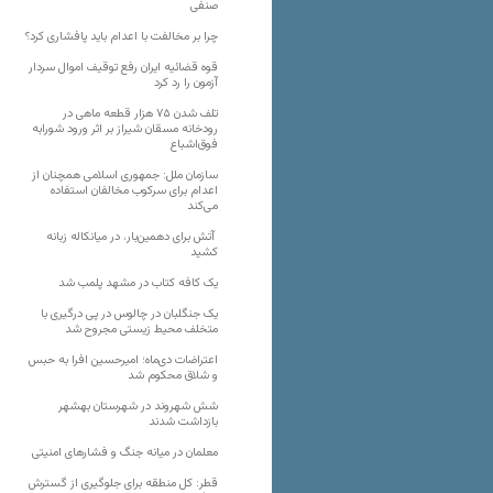
صنفی
چرا بر مخالفت با اعدام باید پافشاری کرد؟
قوه قضائیه ایران رفع توقیف اموال سردار
آزمون را رد کرد
تلف شدن ۷۵ هزار قطعه ماهی در
رودخانه مسقان شیراز بر اثر ورود شورابه
فوق‌اشباع
سازمان ملل: جمهوری اسلامی همچنان از
اعدام برای سرکوب مخالفان استفاده
می‌کند
آتش برای دهمین‌بار، در میانکاله زبانه
کشید
یک کافه کتاب در مشهد پلمب شد
یک جنگلبان در چالوس در پی درگیری با
متخلف محیط زیستی مجروح شد
اعتراضات دی‌ماه؛ امیرحسین افرا به حبس
و شلاق محکوم شد
شش شهروند در شهرستان بهشهر
بازداشت شدند
معلمان در میانه جنگ و فشارهای امنیتی
قطر: کل منطقه برای جلوگیری از گسترش