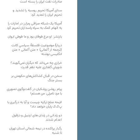
صادرات نفت ایران را بسته است
سنای آمریکا تحریم روسیه را تشدید و
تحریم ایران را تمدید کرد
آمریکا یک شبکه صرافی رمزارز در امارات را
به اتهام کمک به سپاه پاسداران تحریم کرد
بازنشر: او مرغ طوفان بود و ما طوطی ایوان
دربارهٔ موضوعیتِ فلسفهٔ سیاسیِ کانت
(ترجمه از آلمانی) + متن آلمانی + متن
انگلیسی نوشته
خرازی چه می‌داند که دیگران نمی‌گویند؟؛
شورشِ گفتاری علیه نظم قدرت
سخن در قبال کشاکش‌های حکومتی بر
بستر جنگ
پیام روشن پزشکیان در گفت‌و‌گوی تصویری
با مرد نامرئی: من هستم!
لایحه صلح ترکیه چیست و آیا به درگیری با
پ‌ک‌ک پایان خواهد داد؟
دو زندانی در زندان های اردبیل و دزفول
اعدام شدند
رگبار پراکنده در نیمه شمالی استان تهران
تا شنبه