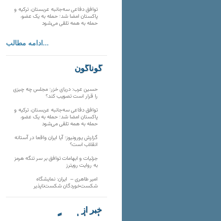
توافق دفاعی سه‌جانبه عربستان، ترکیه و
پاکستان امضا شد؛ حمله به یک عضو،
حمله به همه تلقی می‌شود
ادامه مطالب...
گوناگون
حسین عرب: دریای خزر؛ مجلس چه چیزی
را قرار است تصویب کند؟
توافق دفاعی سه‌جانبه عربستان، ترکیه و
پاکستان امضا شد؛ حمله به یک عضو،
حمله به همه تلقی می‌شود
گزارش یورونیوز؛ آیا ایران واقعا در آستانه
انقلاب است؟
جزئیات و ابهامات توافق بر سر تنگه هرمز
به روایت رویترز
امیر طاهری – ایران: نمایشگاه
شکست‌خوردگان شکست‌ناپذیر
خبر از
تارنماهای دیگر