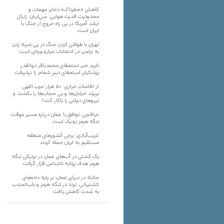
کاهش «خطرناک» ذخایر مهمات و
محدودیت قدرت هوایی؛ سی‌ان‌ان: ژنرال
ارشد آمریکا در پی راه خروج از جنگ با
ایران است
تهران با طولانی کردن جنگ در پی ضربه زدن
به ترامپ در انتخابات میان‌دوره‌ای است
تایید خبر استعفای محمدباقر ذوالقدر؛
پزشکیان استعفای دبیر شعام را نپذیرفت
از افاضات خرازی: ۵۰ هزار حزب اللهی
بریزند خیابان‌ها و بی حجاب‌ها را بکشند و
نیرو‌های دولتی را ناکار کنند!
عراقچی: توافق با عمان درباره مسیر موقت
تنگه هرمز نزدیک است
غریب‌آبادی: برخی کشورهای منطقه
مستقیم به ایران حمله کردند
یک کشتی در آب‌های عمان در نزدیکی تنگه
هرمز هدف پرتابه ناشناس قرار گرفت
حادثه در دریای عمان؛ بر پایه داده‌های
کشتیرانی، تردد در تنگه هرمز و باب‌المندب
به شدت کاهش یافت