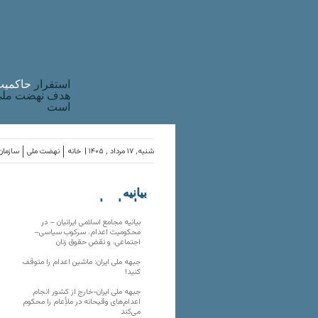
استقرار
حاکميت
هدف نهضت ملی 
است
شنبه, ۱۷ مرداد , ۱۴۰۵ |
خانه
نهضت ملی
سازمان‌
بیانیه
سازمان‌های
ملی
بیانیه مجامع اسلامی ایرانیان – در
محکومیت اعدام، سرکوب سیاسی–
اجتماعی، و نقض حقوق زنان
جبهه ملی ایران: ماشین اعدام را متوقف
کنید!
جبهه ملی ایران-خارج از کشور انجام
اعدام‌های وقیحانه در ملأِعام را محکوم
می‌کند