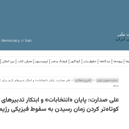
 ملی
ایران
d
democracy
in
Iran
ها
پیوندها
دیدگاه‌ها
حقوق بشر
گوناگون
فرهنگ و هنر
اپوزیسیون
معرفی کتاب
بین المللی
سایت ملیون ایران
آخرین مطالب
>
> علی صدارت: پایان «انتخابات» و ابتکار تدبیرهای لازم برای
رژیم
علی صدارت: پایان «انتخابات» و ابتکار تدبیرهای ل
کوتاه‌تر کردن زمان رسیدن به سقوط فیزیکی رژیم