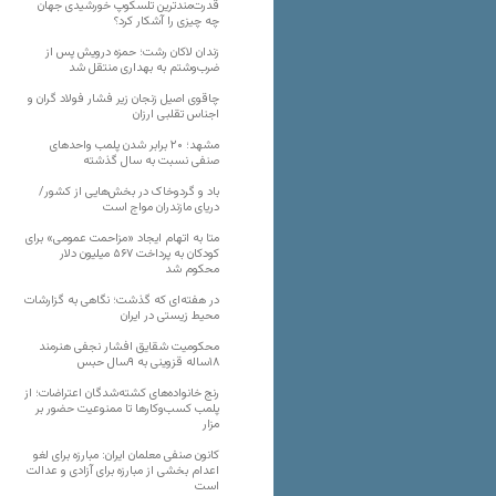
قدرت‌مندترین تلسکوپ خورشیدی جهان
چه چیزی را آشکار کرد؟
زندان لاکان رشت؛ حمزه درویش پس از
ضرب‌وشتم به بهداری منتقل شد
چاقوی اصیل زنجان زیر فشار فولاد گران و
اجناس تقلبی ارزان
مشهد؛ ۲۰ برابر شدن پلمب واحدهای
صنفی نسبت به سال گذشته
باد و گردوخاک در بخش‌هایی از کشور/
دریای مازندران مواج است
متا به اتهام ایجاد «مزاحمت عمومی» برای
کودکان به پرداخت ۵۶۷ میلیون دلار
محکوم شد
در هفته‌ای که گذشت؛ نگاهی به گزارشات
محیط زیستی در ایران
محکومیت شقایق افشار نجفی هنرمند
۱۸ساله قزوینی به ۹سال حبس
رنج خانواده‌های کشته‌شدگان اعتراضات؛ از
پلمب کسب‌وکارها تا ممنوعیت حضور بر
مزار
کانون صنفی معلمان ایران: مبارزه برای لغو
اعدام بخشی از مبارزه برای آزادی و عدالت
است