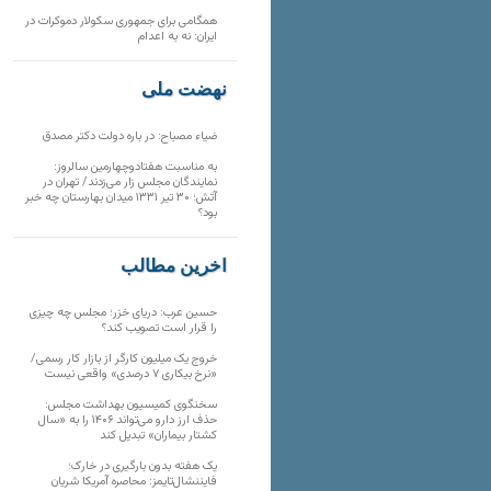
همگامی برای جمهوری سکولار دموکرات در
ایران: نه به اعدام
نهضت ملی
ضیاء مصباح: در باره دولت دکتر مصدق
به مناسبت هفتادوچهارمین سالروز:
نمایندگان مجلس زار می‌زدند/ تهران در
آتش؛ ۳۰ تیر ۱۳۳۱ میدان بهارستان چه خبر
بود؟
آخرین مطالب
حسین عرب: دریای خزر؛ مجلس چه چیزی
را قرار است تصویب کند؟
خروج یک میلیون کارگر از بازار کار رسمی/
«نرخ بیکاری ۷ درصدی» واقعی نیست
سخنگوی کمیسیون بهداشت مجلس:
حذف ارز دارو می‌تواند ۱۴۰۶ را به «سال
کشتار بیماران» تبدیل کند
یک هفته بدون بارگیری در خارک؛
فایننشال‌تایمز: محاصره آمریکا شریان