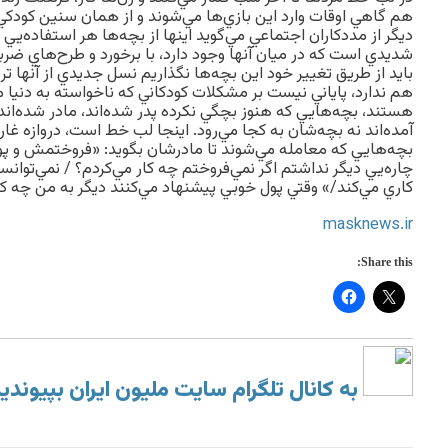
هم گاهي اوقات وارد اين بازي‌ها مي‌شوند و از همان سنين كودك
ديگر از مددكاران اجتماعي مي‌گويد اينها از بچه‌ها هر استفاده‌يي
شديدي است كه در ميان آنها وجود دارد، با برخورد و طرح‌هاي ضربت
بايد از طريق تغيير خود اين بچه‌ها نگذاريم نسل جديدي از آنها ت
هم ندارد، پاياني نيست بر مشكلات كودكاني كه ناخواسته به دنيا مي
هستند، بچه‌هايي كه هنوز بچگي نكرده پدر شده‌اند، مادر شده‌اند.
آمده‌اند نه بچه‌شان به كجا مي‌رود. اينجا لب خط است، دروازه غار
بچه‌هايي كه معامله مي‌شوند تا مادرشان بگويد: «فروختمش و پول
چاره‌يي ديگر نداشتم اگر نمي‌فروختم چه كار مي‌كردم؟ / نمي‌توا
كاري مي‌كند/» وقتي پول خوبي پيشنهاد مي‌كنند ديگر به من چه كه
masknews.ir
Share this:
به کانال تلگرام سایت ملیون ایران بپیوندی