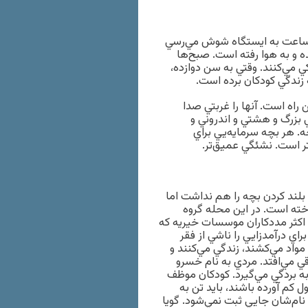
يك ساعت به ايستگاه شوش مي‌رسي
ه و به هوا رفته است. صبح‌ها
 مي‌كنند. وقتي به سن دوازده،
 زندگي كودكان برده است.
راه است. آنها را غربتي صدا
يي بزرگ و هشتي و اندروني و
چه. هر بچه سرمايه‌يي براي
تر است. نشئگي عميق‌تر.
وان بلند كردن بچه را هم نداشت اما
ته است. در اين محله گروه
د. اكثر مددكاران موسسات خيريه كه
راي درآمدزايي را ناشي از فقر
 مواد مي‌كشند، زندگي مي‌كنند و
 مي‌افتد. مردي به نام خسرو
 به بردگي مي‌گيرد. كودكان موظف
 كم آورده باشند، بايد تن به
نام‌شان جايي ثبت نمي‌شود. گويا