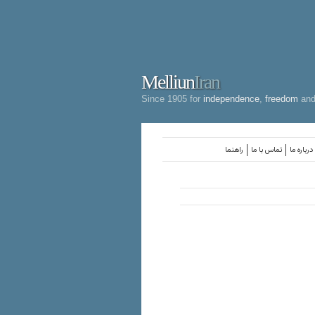
Melliun
Iran
Since 1905 for
independence
,
freedom
an
درباره ما
تماس با ما
راهنما