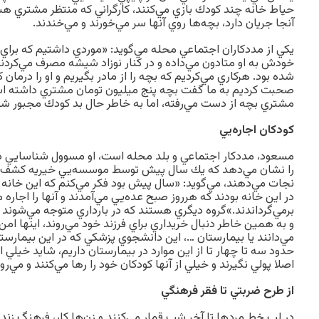
حياط خانه چند كودك بازي مي‌كنند، كارگراني كه منتظر مشتري هس
آنجا جريان دارد، بچه‌ها روي آنها سر مي‌خورند و مي‌خندند.
يكي از مددكاران اجتماعي محله مي‌گويد: «موردي داشتيم كه براي
خودش به او متادون مي‌داده و در كنار نوزاد شيشه مصرف مي‌كرد
شده بود. هركاري مي‌كرديم كه بچه را از مادر بگيريم و او را درمان كن
صحبت كرديم به ما گفت بچه پنج ميليون تومان مشتري داشته است 
مشتري بچه از دست مي‌رفته، اما به خاطر حال بد كودك مجبور شد و 
كودكان اجاره‌يي
مسعود، مددكار اجتماعي و بلد محله است، او مسوول شناسايي در
را نشان مي‌دهد كه يك سال پيش توسط موسسه‌يي خيريه كشف شد و
در اين خانه بودند كه هرروز صبح عده‌يي مي‌آمدند و آنها را اجاره مي
برمي‌گرداندند.»گروه ديگري هستند كه در بارداري متوجه مي‌شوند كه
و به همين خاطر دنبال خريداري براي فرزند خود مي‌روند، اينها امن‌
مي‌دانند يا بيمارستان …، اين دانشجوي پزشكي كه در اين بيمارستان
حدود سه تا چهار تا از اين موارد در بيمارستان داريم، شايد خيلي 
اصلا پولي نگيرند و خيلي از آنها كودكان خود را رها مي‌كنند و مي‌رو
از طرح ضربتي تا فقر فرهنگي
در لب خط مردها تا آخر شب قمار مي‌كنند و زن‌ها كار، فرهنگ زن