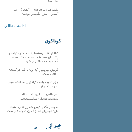
مخالفم؟
نقاب ضرورت (ترجمه از آلمانی) + متن
آلمانی + متن انگلیسی نوشته
ادامه مطالب...
گوناگون
توافق دفاعی سه‌جانبه عربستان، ترکیه و
پاکستان امضا شد؛ حمله به یک عضو،
حمله به همه تلقی می‌شود
گزارش یورونیوز؛ آیا ایران واقعا در آستانه
انقلاب است؟
جزئیات و ابهامات توافق بر سر تنگه هرمز
به روایت رویترز
امیر طاهری – ایران: نمایشگاه
شکست‌خوردگان شکست‌ناپذیر
سولماز ایکدر: دبیری شورای عالی امنیت
ملی؛ کرسی‌ای که از قانون قدرتمندتر است
خبر از
تارنماهای دیگر