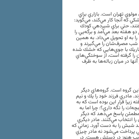
 مولوي تهران است. بازاري براي
ي كه آنجا كار مي‌كند، مي‌گويد:
رفتند، حتي براي شيردهي كودك
و هفته بعد مي‌آمد و برگه‌يي را
 به او تحويل مي‌داد. به همين
ه شب مصرف‌شان را مي‌گيرند و
ي باريك با جوي‌هايي كه خشك شده
ن را گرفته است، از سوختگي‌هاي
نها در ميان زباله‌ها به ظرف
ن گروه است. گروه‌هاي ديگر
. مادري فرزند خود را يك و نيم
ه زيرا قرار اين بوده است كه به
ه‌ات را نگه داري؟: چرا اما به
مطمئن پاسخ مي‌دهد كه ديگر
 انتخاب مي‌كنند. مادر ديگري
د شبش را به دست آورد. زماني كه
پولي پرداخت مي‌شود نه مادر چيزي
پايپ هنوز در دستش هست. در