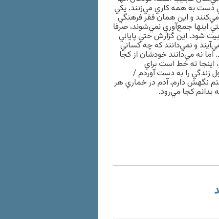
ي دست به همه كاري مي‌زنند. يكي
 مي‌كنند و اين همان فقر فرهنگي
ي اينها جمع‌آوري نمي‌شوند، صرفا
ربيت شود. اين گزارش حتي پاياني
‌آيند و نمي‌دانند كه چه كساني
 اما نه مي‌دانند خودشان از كجا
، اينجا ته خط است براي
 زندگي را به دست آوردم /
نستم نگهش دارم، آدم در خماري هر
 بدانم كجا مي‌رود.
د