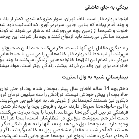
بردگي به جاي عاشقي
اينجا دروازه غار است، ناف تهران. سوار مترو كه شوي، كمتر از 
و چند قدم پياده كه بيايي جايي سردرمي‌آوري كه انسانيت دود شد
خلوت و شب‌ها از زمين بچه مي‌جوشد. نه عاشق مي‌شوند نه كودكي
سيزده سالگي مي‌رسند بايد ازدواج كنند و بچه‌دار شوند، اين چرخه
راه ديگري مقابل پاي آنها نيست، فكر مي‌كنند حتما اين صحيح‌ترين 
مي‌زنند. از لب خط تا دروازه غار خانه‌هايي را مي‌بيني با حياط‌ها
بيروني، در تمام اين اتاق‌ها خانواده‌هايي زندگي مي‌كنند با چند ب
خانواده، براي اين والدين فرزند بيشتر، زندگي بهتر است. مواد بيش
بيمارستاني شبيه به وال استريت
دختربچه 14 ساله افغان سال پيش بچه‌دار شده بود، او حتي ت
حالا بچه او پيش خودش نيست. نوزادش را سه ميليون تومان فروخ
ديگري نيز هستند كم‌تعداد‌تر از غربتي‌ها، به آنها فيوجي مي‌گوين
با اين خانواده‌ها سروكار دارند، خريد و فروش بچه يا بچه‌دار شدن ب
فرهنگي در بين اين گروه‌ها مي‌دانند. اينجا با بچه تجارت مي‌كنند،
دست آخر هم سرنوشت تلخ‌تري در انتظارشان است، اينجا هر اتفاقي
وجود دارد. به بچه‌ها پول مي‌دهد و بعد آنها را به هزار شكل ديگر
هستند كه آخر شب با مقدار مشخصي پول به خانه برگردنند، اگر پول
كارهاي ديگري دهند. ازدواج اين بچه‌ها هيچ جايي ثبت نمي‌شود، 