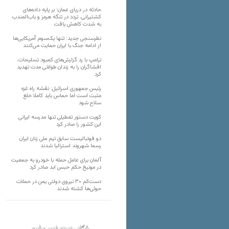
حادثه در دریای عمان؛ بر پایه داده‌های
کشتیرانی، تردد در تنگه هرمز و باب‌المندب
به شدت کاهش یافت
نظرسنجی جدید: تنها یک‌سوم آمریکایی‌ها
از ادامه جنگ با ایران حمایت می‌کنند
ترامپ با رد گزارش‌های کمبود تسلیحات،
افشاگران را به زندان طولانی مدت تهدید
کرد
رئیس‌ جمهوری اسرائیل: نقشه راه غزه
مثبت است اما حماس باید کاملا خلع
سلاح شود
کویت دستور تعطیلی تنها مدرسه ایرانی
این کشور را صادر کرد
دو فوتبالیست سابق تیم ملی زنان ایران
رسما شهروند استرالیا شدند
آلمان برای عامل حمله با خودرو به جمعیت
در مونیخ حکم حبس ابد صادر کرد
دست‌کم ۳۰ نیروی دولتی یمن در حملات
حوثی‌ها کشته شدند
بایگانی نسخه قدیم سایت