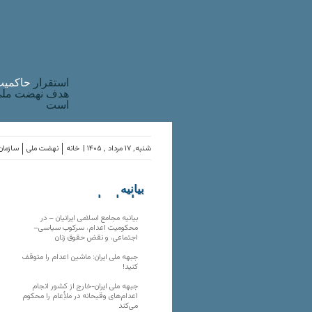
استقرار
حاکميت
هدف نهضت ملی 
است
شنبه, ۱۷ مرداد , ۱۴۰۵ |
خانه
نهضت ملی
سازمان‌
بیانیه
سازمان‌های
ملی
بیانیه مجامع اسلامی ایرانیان – در
محکومیت اعدام، سرکوب سیاسی–
اجتماعی، و نقض حقوق زنان
جبهه ملی ایران: ماشین اعدام را متوقف
کنید!
جبهه ملی ایران-خارج از کشور انجام
اعدام‌های وقیحانه در ملأِعام را محکوم
می‌کند