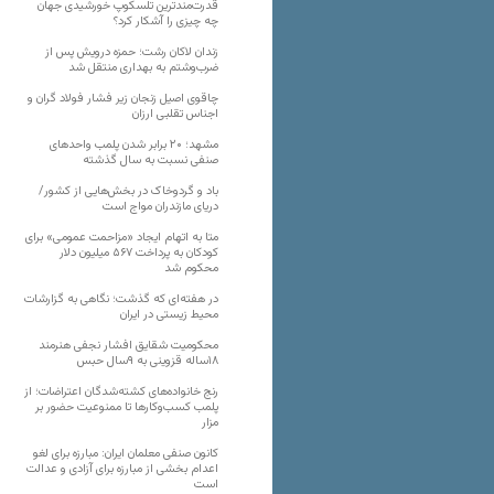
قدرت‌مندترین تلسکوپ خورشیدی جهان
چه چیزی را آشکار کرد؟
زندان لاکان رشت؛ حمزه درویش پس از
ضرب‌وشتم به بهداری منتقل شد
چاقوی اصیل زنجان زیر فشار فولاد گران و
اجناس تقلبی ارزان
مشهد؛ ۲۰ برابر شدن پلمب واحدهای
صنفی نسبت به سال گذشته
باد و گردوخاک در بخش‌هایی از کشور/
دریای مازندران مواج است
متا به اتهام ایجاد «مزاحمت عمومی» برای
کودکان به پرداخت ۵۶۷ میلیون دلار
محکوم شد
در هفته‌ای که گذشت؛ نگاهی به گزارشات
محیط زیستی در ایران
محکومیت شقایق افشار نجفی هنرمند
۱۸ساله قزوینی به ۹سال حبس
رنج خانواده‌های کشته‌شدگان اعتراضات؛ از
پلمب کسب‌وکارها تا ممنوعیت حضور بر
مزار
کانون صنفی معلمان ایران: مبارزه برای لغو
اعدام بخشی از مبارزه برای آزادی و عدالت
است