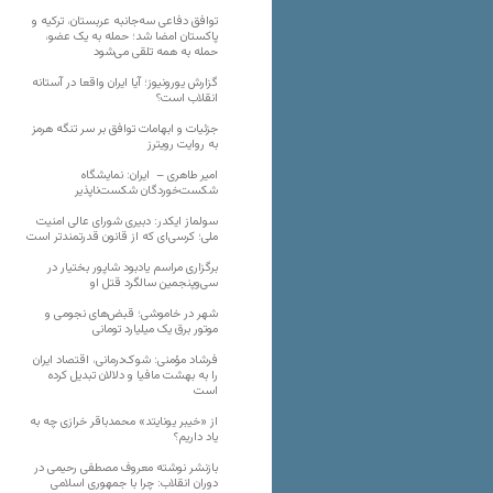
توافق دفاعی سه‌جانبه عربستان، ترکیه و
پاکستان امضا شد؛ حمله به یک عضو،
حمله به همه تلقی می‌شود
گزارش یورونیوز؛ آیا ایران واقعا در آستانه
انقلاب است؟
جزئیات و ابهامات توافق بر سر تنگه هرمز
به روایت رویترز
امیر طاهری – ایران: نمایشگاه
شکست‌خوردگان شکست‌ناپذیر
سولماز ایکدر: دبیری شورای عالی امنیت
ملی؛ کرسی‌ای که از قانون قدرتمندتر است
برگزاری مراسم یادبود شاپور بختیار در
سی‌وپنجمین سالگرد قتل او
شهر در خاموشی؛ قبض‌های نجومی و
موتور برق یک میلیارد تومانی
فرشاد مؤمنی: شوک‌درمانی، اقتصاد ایران
را به بهشت مافیا و دلالان تبدیل کرده
است
از «خیبر یونایتد» محمدباقر خرازی چه به
یاد داریم؟
بازنشر نوشته معروف مصطفی رحیمی در
دوران انقلاب: چرا با جمهوری اسلامی