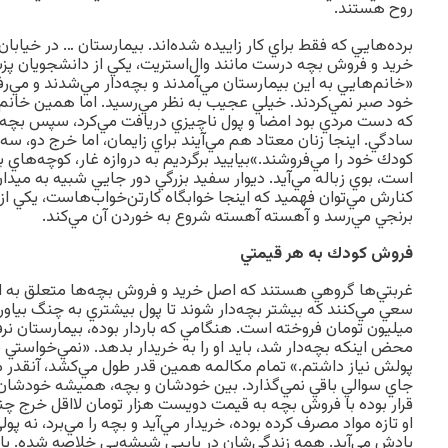
روح هستند.
برده‌هايي كه فقط براي كار زاييده شده‌اند. بيمارستان … در خيابان
خريد و فروش بچه درست مانند وال‌استريت، يكي از دانشجويان پزشك
«خانم‌هايي به اين بيمارستان مي‌آمدند و بچه‌دار مي‌شدند و مي‌
خود صبر نمي‌كردند. خيلي عجيب به نظر مي‌رسيد. اما همين خانم د
كه دست مردي بود امضا و پول ناچيزي دريافت مي‌كرد، سپس بچه را
سادگي. اينجا زنان معتاد هم مي‌آيند براي زايمان، اما خرج دو، س
كودك خود را مي‌فروشند.»بياييد برگرديم به دروازه غار، كوچه‌ها
است، بوي زباله مي‌آيد. ديوار سفيد بزرگي دور جايي شبيه به ميدا
كنارش مي‌توان فهميد كه اينجا خوابگاه كارتن‌خواب‌هاست، يكي از آ
برنجي مي‌رسد و آهسته آهسته شروع به خوردن آن مي‌كند.
فروش كودك به هر قيمتي
غربتي‌ها گروهي هستند كه اصل خريد و فروش بچه‌ها متعلق به اي
سعي مي‌كنند كه بيشتر بچه‌دار شوند تا پول بيشتري به چنگ بياورند
ميليون تومان فروخته است. هنگامي كه باردار بوده، بيمارستان نرفت
محض اينكه بچه‌دار شد، بايد او را به خريدار بدهد. «نمي‌خواستي بچ
پولش نياز داشتم.» تمام مكالمه همين قدر طول مي‌كشد، آنقدر 
جاي سوالي باقي نمي‌گذارد. بين خودشان و بچه، هميشه خودشان را
قرار بوده با فروش بچه به قيمت دويست هزار تومان لااقل خرج چن
او تازه مواد مصرف كرده بوده، خريدار مي‌آيد و بچه را مي‌برد، نه 
يادش مي‌آيد. همه زندگي‌شان در پايپي شيشه‌يي خلاصه شده. 