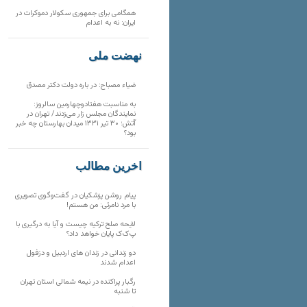
همگامی برای جمهوری سکولار دموکرات در
ایران: نه به اعدام
نهضت ملی
ضیاء مصباح: در باره دولت دکتر مصدق
به مناسبت هفتادوچهارمین سالروز:
نمایندگان مجلس زار می‌زدند/ تهران در
آتش؛ ۳۰ تیر ۱۳۳۱ میدان بهارستان چه خبر
بود؟
آخرین مطالب
پیام روشن پزشکیان در گفت‌و‌گوی تصویری
با مرد نامرئی: من هستم!
لایحه صلح ترکیه چیست و آیا به درگیری با
پ‌ک‌ک پایان خواهد داد؟
دو زندانی در زندان های اردبیل و دزفول
اعدام شدند
رگبار پراکنده در نیمه شمالی استان تهران
تا شنبه