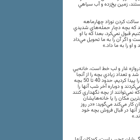
تند، زمين يخ‌زده و آب سياهي
 ساكت كردن نوزاد چهارماهه
ند كه بچه دچار حمله‌هاي شديدي
يم قبول نمي‌كرد، بعدا كه با او
و اگر آن را به ما تحويل مي‌داد
او را به ما داد.»
وازه غار و لب خط است، خانه‌يي
 تعداد زيادي بچه را از آنجا
نجات مي‌دهند، مي‌گويد: «سال پيش بود فكر مي‌كنم كه اين خانه را پيدا كرديم، حدود 40 تا 50 بچه
‌كردند و دوباره آخر شب آنها را
 نمي‌توانند از بچه نگهداري كنند
ترين مكان را يا خانه‌هايشان
 كار مي‌كند مي‌گويد: «در روز
از آنها در قبال فروش بچه خود
ند.»
دگي‌شان عجيب است، كودكان آنها