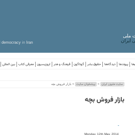
 ملی
ایران
d
democracy
in
Iran
ها
پیوندها
دیدگاه‌ها
حقوق بشر
گوناگون
فرهنگ و هنر
اپوزیسیون
معرفی کتاب
بین المللی
سایت ملیون ایران
پیشخوان سایت
>
> بازار فروش بچه
بازار فروش بچه
-
Monday, 12th May, 2014