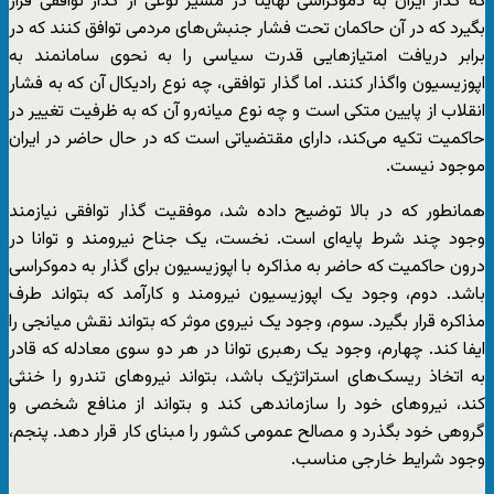
که گذار ایران به دموکراسی نهایتا در مسیر نوعی از گذار توافقی قرار
بگیرد که در آن حاکمان تحت فشار جنبش‌های مردمی توافق ‌کنند که در
برابر دریافت امتیازهایی قدرت سیاسی را به نحوی سامانمند به
اپوزیسیون واگذار کنند. اما گذار توافقی، چه نوع رادیکال آن که به فشار
انقلاب از پایین متکی است و چه نوع میانه‌رو آن که به ظرفیت تغییر در
حاکمیت تکیه می‌کند، دارای مقتضیاتی است که در حال حاضر در ایران
موجود نیست.
همانطور که در بالا توضیح داده شد، موفقیت گذار توافقی نیازمند
وجود چند شرط پایه‌ای است. نخست، یک جناح نیرومند و توانا در
درون حاکمیت که حاضر به مذاکره با اپوزیسیون برای گذار به دموکراسی
باشد. دوم، وجود یک اپوزیسیون نیرومند و کارآمد که بتواند طرف
مذاکره قرار بگیرد. سوم، وجود یک نیروی موثر که بتواند نقش میانجی را
ایفا کند. چهارم، وجود یک رهبری توانا در هر دو سوی معادله که قادر
به اتخاذ ریسک‌های استراتژیک باشد، بتواند نیروهای تندرو را خنثی
کند، نیروهای خود را سازماندهی کند و بتواند از منافع شخصی و
گروهی خود بگذرد و مصالح عمومی کشور را مبنای کار قرار دهد. پنجم،
وجود شرایط خارجی مناسب.