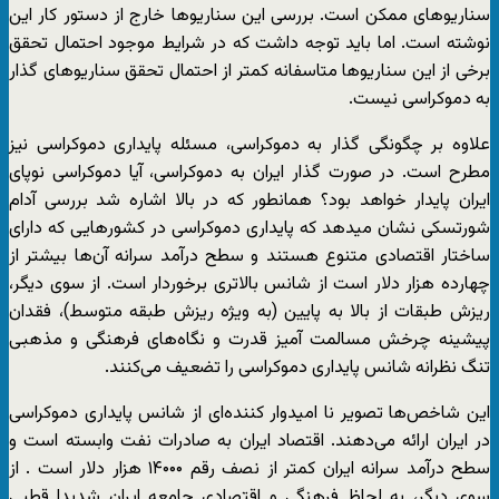
سناریوهای ممکن است. بررسی این سناریوها خارج از دستور کار این
نوشته است. اما باید توجه داشت که در شرایط موجود احتمال تحقق
برخی از این سناریوها متاسفانه کمتر از احتمال تحقق سناریوهای گذار
به دموکراسی نیست.
علاوه بر چگونگی گذار به دموکراسی، مسئله پایداری دموکراسی نیز
مطرح است. در صورت گذار ایران به دموکراسی، آیا دموکراسی نوپای
ایران پایدار خواهد بود؟ همانطور که در بالا اشاره شد بررسی آدام
شورتسکی نشان میدهد که پایداری دموکراسی در کشورهایی که دارای
ساختار اقتصادی متنوع هستند و سطح درآمد سرانه آن‌ها بیشتر از
چهارده هزار دلار است از شانس بالاتری برخوردار است. از سوی دیگر،‌
ریزش طبقات از بالا به پایین (به ویژه ریزش طبقه متوسط)، فقدان
پیشینه چرخش مسالمت آمیز قدرت و نگاه‌های فرهنگی و مذهبی
تنگ نظرانه شانس پایداری دموکراسی را تضعیف می‌کنند.
این شاخص‌ها تصویر نا امیدوار کننده‌ای از شانس پایداری دموکراسی
در ایران ارائه می‌دهند. اقتصاد ایران به صادرات نفت وابسته است و
سطح درآمد سرانه ایران کمتر از نصف رقم ۱۴۰۰۰ هزار دلار است . از
سوی دیگر، به لحاظ فرهنگی و اقتصادی جامعه ایران شدیدا قطبی