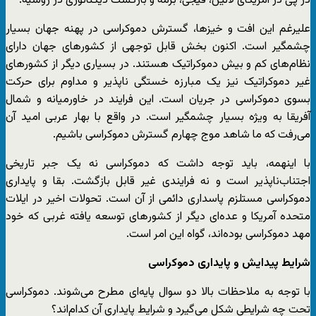
در پی در آمریکای لاتین، فیجی، برمه و بازگشت دیکتاتوری در روسیه.
علیرغم این افت و خیزها، گسترش دموکراسی در پهنه جهان بسیار
چشمگیر است. اکنون بخش قابل توجهی از کشورهای جهان دارای
نظام‌های کم و بیش دموکراتیک هستند. در بسیاری دیگر از کشورهای
غیر دموکراتیک نیز یک مبارزه خستگی ناپذیر و مداوم برای حرکت
بسوی دموکراسی در جریان است. این فرایند در خاورمیانه و شمال
آفریقا به ویژه بسیار چشمگیر است. در واقع با بهار عربی امید آن
می‌رفت که ما شاهد موج چهارم گسترش دموکراسی باشیم.
با اینهمه، باید توجه داشت که دموکراسی نه یک جبر تاریخی
اجتناب‌ناپذیر است و نه فرایندی غیر قابل بازگشت. بقا و پایداری
دموکراسی مستلزم پاسداری دائمی از آن است. تحولات اخیر در ایلات
متحده آمریکا و عده‌ای دیگر از کشورهای توسعه یافته غربی که خود
مهد دموکراسی بوده‌اند، گواه این امر است.
شرایط پیدایش و پایداری دموکراسی
با توجه به ملاحظات بالا دو سوال پایه‌ای مطرح می‌شوند. دموکراسی
تحت چه شرایطی شکل می‌گیرد و شرایط پایداری آن کدام‌اند؟