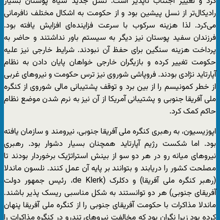
کرد و تغییر اجتناب ناپذیر است. نسل جدید سیاه پوستان بسیار
رادیکال‌تر از نسل پیشین بود و از حکومت به اشکال مختلف نافرمانی
می‌کرد. لذا هزینه سرکوب با سرعت فزاینده‌ای افزایش یافته بود.
فرزندان سفید پوستان نیز دیگر به سیستم باور نداشتند و حاضر به
پرداخت هزینه سنگین برای حفظ آن نبودند. شرایط خارجی نیز علیه
حکومت تغییر کرده و بازیگران خارجی خواهان پایان دادن به نظام
آپارتاید نژادی بودند. فروپاشی شوروی نیز ترس حکومت و نیروهای غربی
از خطر کمونیسم را از بین برد و توقف پشتیبانی مالی شوروی از کنگره
ملی آفریقا جنوبی و پشتیبانی آمریکا از آن نیز به نرم شدن موضع نظام
حاکم کمک کرد.
اپوزیسیون، به رهبری کنگره ملی آفریقا جنوبی، نیرومند و سازمان یافته
بود. اما شکست رژیم آپارتاید همچنان بسیار دشوار بود. رهبری
نیروهای میانه رو در هر دو سو از بینش استراتژیک برخوردار بودند تا
مصلحت کشور را دریابند و بتوانند بر پایه آن عمل کنند. نلسون ماندلا
(رهبر کنگره ملی آفریقا) و دکلرک (de Klerk، رئیس جمهور دولت
آفریقای جنوبی) هر دو توانستند به شکل مناسبی ریسک پذیر باشند.
ماندلا مذاکرات با حکومت آفریقای جنوبی را از کنگره ملی آفریقا پنهان
کرده بود زیرا نگران بود که مخالفت نیروهای تندرو در کنگره مذاکرات را