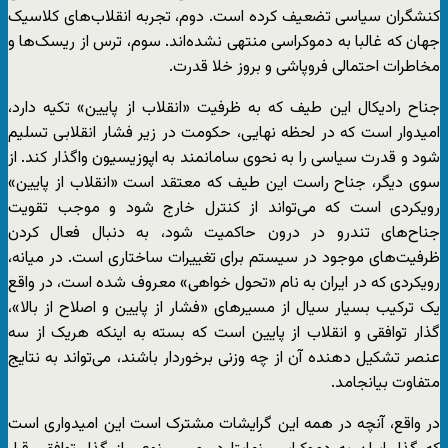
کنشگران سیاسی تضعیف کرده است. دوم، تجربه انقلاب‌های کلاسیک
جهان که غالبا به دموکراسی منتهی نشده‌اند. سوم، ترس از ریسک‌ها و
مخاطرات احتمالی فروپاشی و بروز خلا قدرت.
جناح رادیکال این طیف که به ظرفیت «انقلاب از پایین» تکیه دارد،
امیدوار است که در لحظه نهایی، حکومت در زیر فشار انقلابی تسلیم
شود و قدرت سیاسی را به نحوی سامانمند به اپوزیسیون واگذار کند. از
سوی دیگر، جناح راست این طیف که معتقد است «انقلاب از پایین»
رویکردی است که می‌تواند از کنترل خارج شود و موجب تقویت
جناح‌های تندرو در درون حاکمیت شود، به دنبال فعال کردن
ظرفیت‌های موجود در سیستم برای تغییرات ساختاری است. در میانه،
رویکردی که در ایران به نام «تحول خواهی» معروف شده است، در واقع
یک ترکیب بسیار سیال از مسیرهای «فشار از پایین و اصلاح از بالا»،
گذار توافقی و انقلاب از پایین است که بسته به اینکه هریک از سه
عنصر تشکیل دهنده آن از چه وزنی برخوردار باشند، می‌تواند به نتایج
متفاوت بیانجامد.
در واقع، آنچه در همه این گرایشات مشترک است این امیدواری است