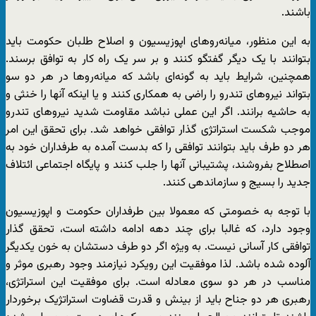
باشند.
به این منظور، میانه‌روهای اپوزیسیون و اصلاح طلبان حکومت باید
بتوانند با یک دیگر گفتگو کنند و بر سر یک راه کار به توافق برسند.
همچنین، شرایط باید به گونه‌ای باشد که میانه‌روها در هر دو سو
بتواند نیروهای تندرو را راضی به همکاری کنند و یا اینکه آنها را خنثی و
به حاشیه برانند. اگر این عملی نباشد مقاومت شدید نیروهای تندرو
موجب شکست استراتژی گذار توافقی خواهد شد. برای تحقق این امر
هر دو طرف باید بتوانند توافقی را که بدست آمده به طرفداران خود به
اصطلاح بفروشند، پشتیبانی آنها را جلب کنند و پایگاه اجتماعی ائتلاف
جدید را بسیج و سازماندهی کنند.
با توجه به خصومتی که معمولا بین طرفداران حکومت و اپوزیسیون
وجود دارد، که غالبا برای چند دهه ادامه داشته است، تحقق گذار
توافقی کار آسانی نیست. به ویژه اگر دو طرف دستشان به خون یکدیگر
آلوده شده باشد. لذا موفقیت این رویکرد نیازمند وجود رهبری موثر و
مناسب در هر دو سوی معادله است. برای موفقیت این استراتژی،
رهبری هر دو جناح باید از بینش و قدرت قضاوت استراتژیک برخوردار