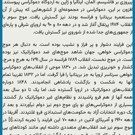
پیروزی بر فاشیسم، آلمان، ایتالیا و ژاپن به اردوگاه دموکراسی پیوستند.
افزون بر این، دموکراسی در مجموعه‌ای از کشورهایی که پیش از آن
مستعمره بریتانیا و فرانسه بودند نیز گسترش یافت. موج سوم با
انقلاب ۱۹۷۴ پرتقال آغاز شد و در دهه ۸۰ و ۹۰ به اروپای شرقی و پاره‌ای
از جمهوری‌های جدا شده از شوروی نیز گسترش یافت.
این فرایند دشوار و پر فراز و نشیب بوده است. به دنبال هر موج‌
دموکراسی خواهی، جهان شاهد موج‌های ضد دموکراتیک نیز بوده
است. در موج نخست، انقلاب ۱۷۸۹ فرانسه در سال ۱۷۹۱ به هرج و مرج،
کشتار و خونریزی تبدیل شد. در ۱۸۳۰ موجی از انقلاب‌های دموکراسی
خواهی سرتاسر اروپا به جز بریتانیا را فرا گرفت. اما در ۱۸۳۲ تقریبا تمام
آنها به شکست و بازگشت پادشاهی انجامیدند. ۱۸۴۸ دوباره
انقلاب‌های دموکراتیک در اروپا گسترده شد، اما یک تا دو سال بعد
همه آنها از هم فرو پاشیدند و نظام‌های غیر دموکراتیک باز گشتند.
بسیاری از دموکراسی‌های نو پای موج دوم نیز دوام نیآوردند و بعد از
یک دوره انتخابات آزاد به حکومت‌های استبدادی فرو غلتیدند. آفریقا در
دهه ۱۹۶۰ و آمریکای لاتین در دهه ۷۰ این فرایند را تجربه کردند.[۱] در
موج سوم نیز ضد انقلاب‌های متعددی داشته ایم، مانند کودتاهای پی