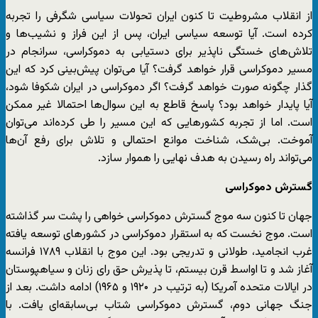
از انقلاب مشروطیت تا کنون ایران تحولات سیاسی شگرفی را تجربه
کرده است. آیا توسعه سیاسی ایران، پس از این فراز و نشیب‌ها و
تلاش‌های خستگی ناپذیر برای دستیابی به دموکراسی، سرانجام در
مسیر دموکراسی قرار خواهد گرفت؟ آیا می‌توان پیش‌بینی کرد که این
گذار چگونه صورت خواهد گرفت؟ اگر دموکراسی در ایران شکوفا شود،
آیا پایدار خواهد بود؟ پاسخ قاطع به این سوال‌ها احتمالا غیر ممکن
است. اما از تجربه کشورهایی که این مسیر را طی کرده‌اند می‌توان
آموخت. بی‌شک، شناخت موانع احتمالی و تلاش برای رفع آن‌ها
می‌تواند راه رسیدن به هدف نهایی را هموار سازد.
گسترش دموکراسی
جهان تا کنون سه موج گسترش دموکراسی خواهی را پشت سر گذاشته
است. موج نخست که به استقرار دموکراسی در کشورهای توسعه یافته
غرب انجامید، طولانی و تدریجی بود. این موج با انقلاب ۱۷۸۹ فرانسه
آغاز شد و تا اواسط قرن بیستم، تا پذیرش حق رای زنان و سیاهپوستان
در ایالات متحده آمریکا (به ترتیب در ۱۹۲۰ و ۱۹۶۵) ادامه داشت. بعد از
جنگ جهانی دوم، گسترش دموکراسی شتاب بی‌سابقه‌ای یافت. با