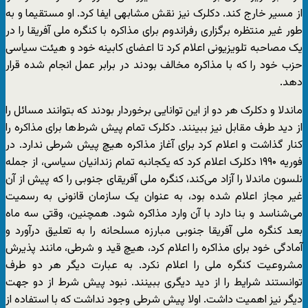
از مسیر خارج کند. دکلرک نیز نقش مشابهی ایفا کرد. او مستقیما و به
طور غیر منتظره برگزاری رفراندوم برای مذاکره با کنگره ملی آفریقا را در
یک مصاحبه تلویزیونی اعلام کرد تا اعضای کابینه خود و هیئت سیاسی
حزب خود را که با مذاکره مخالف بودند در برابر عمل انجام شده قرار
دهد.
ماندلا و دکلرک هر دو از این توانایی برخوردار بودند که بتوانند مسائل را
از دید طرف مقابل نیز ببینند. دکلرک تمام پیش شرط‌ها برای مذاکره را
کنار گذاشت و اعلام کرد برای آغاز مذاکره هیچ پیش شرطی ندارد. در
فوریه ۱۹۹۰ دکلرک اعلام کرد که یکجانبه تمام زندانیان سیاسی، از جمله
نلسون ماندلا را آزاد می‌کند، کنگره ملی آفریقای جنوبی را که پیش از آن
غیر مجاز اعلام شده بود، به عنوان یک سازمان قانونی به رسمیت
می‌شناسد و بنا دارد با آن وارد مذاکره شود. همچنین، وقتی سه ماه
بعد کنگره ملی آفریقا جنوبی مبارزه مسلحانه را به تعلیق درآورد و
آمادگی خود برای مذاکره را اعلام کرد، هیچ قید و شرطی، مانند پذیرش
مشروعیت کنگره ملی را اعلام نکرد. به عبارت دیگر هر دو طرف
توانستند شرایط را از دید دیگری ببینند. نبود پیش شرط از دو جهت
دیگر نیز اهمیت داشت. اولا پیش شرطی وجود نداشت که با استفاده از