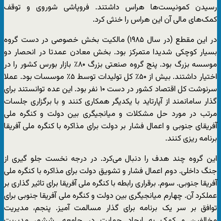
رسیدن کمونیست‌ها هراس داشتند. فروپاشی شوروی و توقف
کمک‌های مالی آن این هراس را خنثی کرد.
در این مقطع (در سال ۱۹۸۵) مالکیت بخش خصوصی در دست گروه
بسیار کوچکی شدیدا متمرکز بود. بخش معادن عمدتا در انحصار دو
موسسه بزرگ بود. پنج گروه صنعتی بزرگ ۸۰٪ بازار بورس کشور را در
اختیار داشتند. بیش از ۵۰٪ کل تولیدات توسط ۵٪ موسسات بود. عملا
سرنوشت کل اقتصاد کشور در دست ۱۰ نفر بود. این عده توانستند برای
گذار سامانمند از آپارتاید با یکدیگر همکاری کنند و با برگزاری جلسات
مرتب در مورد حل مشکلات و میانجیگری بین دولت و کنگره ملی
آفریقای جنوبی و اعمال فشار بر دولت برای مذاکره با کنگره ملی آفریقا
برنامه ریزی کنند.
این گروه چند هدف را دنبال می‌کرد. در درجه نخست جلو گیری از
جنگ داخلی. دوم اعمال فشار و تشویق دولت برای مذاکره با کنگره ملی
آفریقا جنوبی. سوم. برقراری رابطه با کنگره ملی آفریقا برای تاثیر گذاری بر
عملکرد آن. چهارم میانجیگری بین دولت و کنگره ملی آفریقا جنوبی برای
توافق بر سر یک برنامه برای گذار مسالمت آمیز. پنجم، مدیریت
مخالفین و کمک به ایجاد حمایت در جامعه. ششم، مدیریت