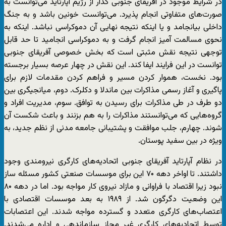
در شرایط موجود در آفریقای جنوبی گذار از رژیم آپارتاید می‌توانست به
صورت‌های متفاوتی انجام پذیرد. می‌توانست خونین باشد و به جنگ
داخلی بیانجامد و یا اینکه نتیجه نهایی آن دموکراسی نباشد. اینکه به
نحوی مسالمت آمیز انجام گرفت و به دموکراسی انجامید تا حد قابل
توجهی نتیجه نقش مثبتی است که بخش خصوصی آفریقای جنوبی
توانست در این فرایند ایفا کند. این نقش در چهار عرصه بسیار برجسته
بود. نخست، هموار کردن مسیر و فراهم کردن مقدمات لازم برای
پاگیری و آغاز رسمی مذاکرات بین ماندلا و دکلرک. دوم، میانجیگری بین
دو طرف در طی مذاکرات برای رسیدن به توافق. سوم، مدیریت افراد و
گروه‌هایی که می‌توانستند مذاکرات را به هم بزنند و باعث شکست آن
شوند. چهارم، جلب موافقت و پشتیبانی جامعه مدنی از نظم جدید، به
ویژه در بین سفید پوستان.
در نظام آپارتاید آفریقای جنوبی اتحادیه‌های کارگری نیرومندی وجود
داشتند. تا اواخر دهه ۷۰ این برای موسسات صنعتی کشور مسئله ساز
نبود زیرا اقتصاد با فراوانی و مازاد نیروی کار مواجه بود. اما در دهه ۸۰
این وضعیت دگرگون شد. از ۱۹۸۹ به بعد موسسات اقتصادی با
اعتصاب‌های کارگری متعدد و گسترده مواجه شدند. این اعتصابات
توسط اتحادیه‌های کارگری غیر مجاز سازماندهی و اداره می‌شدند.