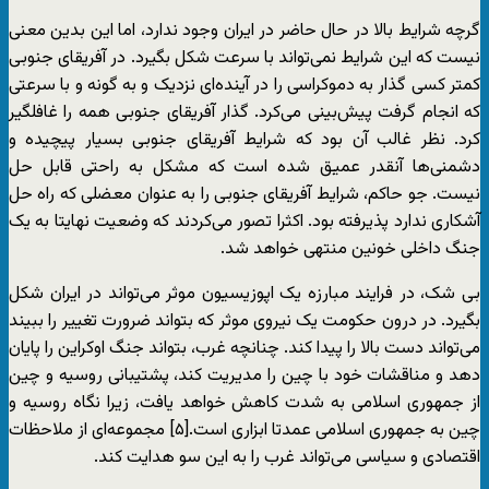
گرچه شرایط بالا در حال حاضر در ایران وجود ندارد، اما این بدین معنی
نیست که این شرایط نمی‌تواند با سرعت شکل بگیرد. در آفریقای جنوبی
کمتر کسی گذار به دموکراسی را در آینده‌ای نزدیک و به گونه و با سرعتی
که انجام گرفت پیش‌بینی می‌کرد. گذار آفریقای جنوبی همه را غافلگیر
کرد. نظر غالب آن بود که شرایط آفریقای جنوبی بسیار پیچیده و
دشمنی‌ها آنقدر عمیق شده است که مشکل به راحتی قابل حل
نیست. جو حاکم، شرایط آفریقای جنوبی را به عنوان معضلی که راه حل
آشکاری ندارد پذیرفته بود. اکثرا تصور می‌کردند که وضعیت نهایتا به یک
جنگ داخلی خونین منتهی خواهد شد.
بی شک، در فرایند مبارزه یک اپوزیسیون موثر می‌تواند در ایران شکل
بگیرد. در درون حکومت یک نیروی موثر که بتواند ضرورت تغییر را ببیند
می‌تواند دست بالا را پیدا کند. چنانچه غرب، بتواند جنگ اوکراین را پایان
دهد و مناقشات خود با چین را مدیریت کند، پشتیبانی روسیه و چین
از جمهوری اسلامی به شدت کاهش خواهد یافت، زیرا نگاه روسیه و
چین به جمهوری اسلامی عمدتا ابزاری است.[۵] مجموعه‌ای از ملاحظات
اقتصادی و سیاسی می‌تواند غرب را به این سو هدایت کند.