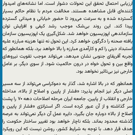
ارزیابی احتمال تحقق این تحولات دشوار است. اما نشانه‌های امیدوار
کننده‌ای قابل مشاهده هستند. مخالفت مردم با نظام حاکم بسیار
گسترده شده و به سرعت می‌رود تا حضور خیابانی و میدانی گسترده
پیدا کند. این روند بی‌شک موجب رشد کیفی و افزایش توان
سازماندهی اپوزیسیون خواهد شد. شکل‌گیری یک اپوزیسیون سازمان
یافته صحنه را دگرگون خواهد کرد. این تحول نه تنها هزینه مبارزه علیه
استبداد دینی را کم و کارآمدی مبارزه را بالا خواهد برد، بلکه همانطور که
تجربه آفریقای جنوبی نشان میدهد، می‌تواند موجب تقویت نیروهای
واقع بین و تحول خواه در درون حاکمیت شود. از سوی دیگر، بر عامل
خارجی نیز بی‌تاثیر نخواهد بود.
همانطور که در بالا اشاره شد، گذار به دموکراسی می‌تواند از سه مسیر
اصلی دیگر نیز انجام پذیرد: «فشار از پایین و اصلاح از بالا»، مداخله
خارجی و انقلاب از پایین. جامعه ایران مرحله اصلاحات دهه ۷۰ را پشت
سر گذاشته و از آن عبور کرده است. اگر استراتژی «فشار از پایین و
اصلاح از بالا» دوباره جان بگیرد، دایره عمل آن دیگر نمی‌تواند به عرصه
گذشته محدود بماند. بلکه ناچار خواهد بود تغییر ساختار حکومت را
هدف قرار دهد. با توجه به شرایط کشور، روشن نیست که این رویکرد