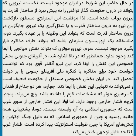
در حال حاضر، این شرایط در ایران موجود نیست. نخست، نیرویی که
بتواند در درون حکومت گذار توافقی را به پیش ببرد از ساختار قدرت به
بیرون پرتاب شده است. لذا موفقیت این استراتژی مستلزم بازگشت
این نیرو به درون ساختار قدرت و یا شکل‌گیری یک نیروی جایگزین در
درون ساختار قدرت است که بتواند این وظیفه را بر عهده بگیرد. دوم،
متاسفانه یک اپوزیسیون سازمان یافته که بتواند طرف مذاکره قرار
بگیرد موجود نیست. سوم، نیروی موثری که بتواند نقش میانجی را ایفا
کند وجود ندارد. همانطور که در بالا اشاره شد، در آفریقای جنوبی بخش
خصوصی این نقش را ایفا کرد. این نیرو آنقدر قوی بود که توانست
خواست خود برای مذاکره با کنگره ملی آفریقای جنوبی را بر دولت
تحمیل کند. در ایران بخش خصوصی مستقل از حکومت ضعیف است
و نمی‌‌تواند به تنهایی این نقش را ایفا کند. چهارم، هر دو جناح از فقدان
یک رهبری موثر که مشخصات لازم را داشته باشد رنج می‌برند. پنجم،
گرچه فشار خارجی وجود دارد، اما اولا این فشار خارجی از سوی غرب
است که جمهوری اسلامی به آن وابسته نیست. دوما، پشتیبانی‌ همه
جانبه روسیه و چین از جمهوری اسلامی که به دلیل جنگ اوکراین و
تنش‌های آمریکا با چین ظرفیت استراتژیک پیدا کرده است، فشار غرب
را تا حد قابل توجهی خنثی می‌کند.