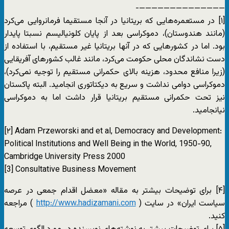
——————————————-
[۱] در مستعمره‌هایی که بریتانیا در آنجا مستقیما فرمانروایی می‌کرد
(مانند هندوستان)، دموکراسی بعد از پایان کلونیالیسم نسبتا پایدار
بود. اما در کشورهایی که در آنها بریتانیا غیر مستقیم، با استفاده از
دست نشاندگان محلی حکومت می‌کرد، مانند غالب کشورهای آفریقایی
(زیرا منافع محدود، هزینه بالای حکمرانی مستقیم را توجیه نمی‌کرد)،
دموکراسی دوامی نداشت و سریع به دیکتاتوری انجامید. البته پاکستان
نیز تحت حکمرانی مستقیم بریتانیا قرار داشت اما به دموکراسی
نیانجامید.
[۲] Adam Przeworski and et al, Democracy and Development:
Political Institutions and Well Being in the World, 1950-90,
Cambridge University Press 2000
[3] Consultative Business Movement
[۴] برای توضیحات بیشتر به مقاله «معضل اقدام جمعی در عرصه
سیاست ایران» در سایت (
http://www.hadizamani.com
) مراجعه
کنید.