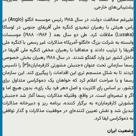
پشتیبانی‌های خارجی.
علیرغم مخالفت دولت، در سال ۱۹۸۵ رئیس موسسه انگلو (Anglo) در
راس هیئتی با رهبران تبعیدی کنگره ملی آفریقای جنوبی در لوساکا
(Lusaka) ملاقات کرد. طی دو سال بعد ( ۱۹۸۶- ۱۹۸۸) موسسات
وابسته به شرکت بزرگ «انگلو-آمریکا» مذاکرات غیر رسمی با کنگره ملی
آفریقا را ترتیب دادند و متعاقبا با رهبران مخفی کنگره ملی آفریقا در
داخل کشور نیز وارد گفتگو شدند. در سال ۱۹۸۸ رهبران بخش خصوصی
رسما سازمانی تحت عنوان «جنبش مشورتی کارفرمایان»[۳] را تاسیس
کردند تا به شکل منسجم تری این اقدامات را پیگیری کند. این سازمان
رسما و با صراحت اعلام کرد که خواهان یک دموکراسی متداول برای
کشور، بر اساس رای اکثریت و اصل «هر فرد یک رای»، بدون هیچ اما و
اگر و تبصره‌ای است. در واقع، وقتیکه مذاکرات رسما آغاز شد «جنبش
مشورتی کارفرمایان» به برگزار کننده، برنامه ریز و دبیرخانه مذاکرات
تبدیل شد و نقش تعیین کننده‌ای در موفقیت مذاکرات و گذار توافقی
به دموکراسی ایفا کرد.
وضعیت ایران