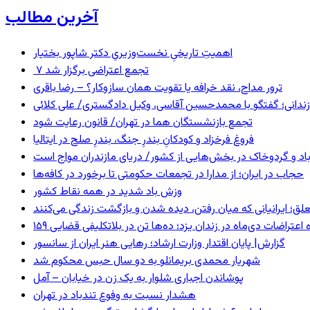
آخرین مطالب
اهمیتِ تاریخیِ نخست‌وزیریِ دکتر شاپور بختیار
۷ تجمع اعتراضی برگزار شد
ترور مداح، نقد خرافه یا تقویت همان سازوکار؟ – رضا باقری
ندانی؛ گفتگو با محمدحسین آقاسی، وکیل دادگستری/ علی کلائی
تجمع بازنشستگان هما در تهران/ قانون رعایت شود
فروغ فرخزاد و کودکانِ بندرِ جنگ، بندرِ صلح در ایتالیا
اد و گردوخاک در بخش‌هایی از کشور/ دریای مازندران مواج است
حجاب در ایران؛ از مدارا در تجمعات حکومتی تا برخورد در کافه‌ها
وزش باد شدید در همه نقاط کشور
ق؛ ایرانیانی که میان رفتن، دیده شدن و بازگشت زندگی می‌کنند
ده اعتراضات دی‌ماه در زندان یزد؛ ده‌ها تن در بلاتکلیفی قضایی
گزارش| پایان اقتدار وزارت ارشاد؛ رهایی هنر ایران از سانسور
شهریار محمدی بریمانلو به دو سال حبس محکوم شد
پوشاندن اجباری شلوار به یک زن در خیابان – آمل
هشدار نسبت به وفوع تندباد در تهران