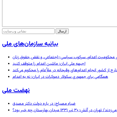
بیانیه سازمان‌های ملی
– در محکومیت اعدام، سرکوب سیاسی–اجتماعی، و نقض حقوق زنان
جبهه ملی ایران: ماشین اعدام را متوقف کنید!
رج از کشور انجام اعدام‌های وقیحانه در ملأِعام را محکوم می‌کند
همگامی برای جمهوری سکولار دموکرات در ایران: نه به اعدام
نهضت ملی
ضیاء مصباح: در باره دولت دکتر مصدق
 ۱۳۳۱ میدان بهارستان چه خبر بود؟