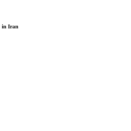
y
in
Iran