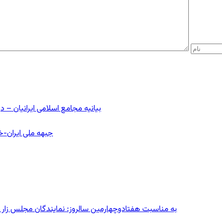
بیانیه مجامع اسلامی ایرانیان 
جبهه ملی ایران-خا
به مناسبت هفتادوچهارمین سالروز: نمایندگان مجلس زار می‌زدند/ تهران در آتش؛ ۳۰ تیر