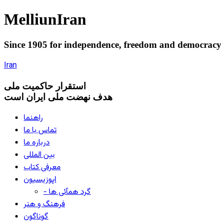
Melliun
Iran
Since 1905 for
independence
,
freedom
and
democrac
Iran
استقرار
حاکميت ملی
هدف نهضت ملی ایران است
راهنما
تماس با ما
درباره ما
بین المللی
معرفی کتاب
اپوزیسیون
- گرد همآئی ها
فرهنگ و هنر
گوناگون