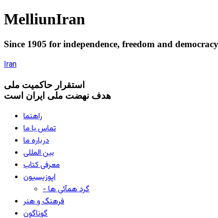
Melliun
Iran
Since 1905 for
independence
,
freedom
and
democrac
Iran
استقرار
حاکميت ملی
هدف نهضت ملی ایران است
راهنما
تماس با ما
درباره ما
بین المللی
معرفی کتاب
اپوزیسیون
- گرد همآئی ها
فرهنگ و هنر
گوناگون