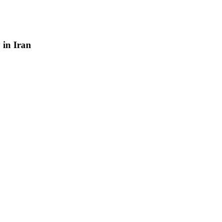
y
in
Iran